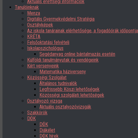
Aktuális érettségi információk
Tanulóinknak
Menza
Digitális Gyermekvédelmi Stratégia
Osztályképek
Az iskola tanárainak elérhetősége, a fogadóórák időpont
KRÉTA
Felsőoktatási felvételi
Iskolapszichológus
Segédanyag online bántalmazás esetén
Külföldi tanulmányutak és vendégeink
Kiírt versenyeink
Matematika háziverseny
Közösségi Szolgálat
Általános tudnivalók
Legfrissebb Köszi lehetőségek
Közösségi szolgálati lehetőségek
Osztályozó vizsga
Aktuális osztalyozóvizsgák
Szakkörök
DÖK
DÖK
Diákélet
DÖK hírek