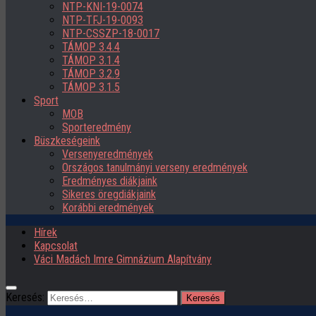
NTP-KNI-19-0074
NTP-TFJ-19-0093
NTP-CSSZP-18-0017
TÁMOP 3.4.4
TÁMOP 3.1.4
TÁMOP 3.2.9
TÁMOP 3.1.5
Sport
MOB
Sporteredmény
Büszkeségeink
Versenyeredmények
Országos tanulmányi verseny eredmények
Eredményes diákjaink
Sikeres öregdiákjaink
Korábbi eredmények
Hírek
Kapcsolat
Váci Madách Imre Gimnázium Alapítvány
Keresés: