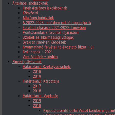
Általános iskolásoknak
Hírek általános iskolásoknak
Köszöntő
Általános tudnivalók
A 2022-2023. tanévben induló csoportjaink
Felvételi eljárás a 2021-2022. tanévben
Pontszámítás a felvételi eljárásban
Szóbeli és alkalmassági vizsgák
Gyakran Ismételt Kérdések
Nyomtatható felvételi tájékoztató füzet – új
Nyílt napok – 2021
Váci Madách – kisfilm
Elnyert pályázatok
Határtalanul-Székelyudvarhely
2018
2019
Határtalanul: Kárpátalja
2017
2018
Határtalanul!-Vajdaság
2019
2018
Kapocsteremtő céllal Vácot körülbarangolán