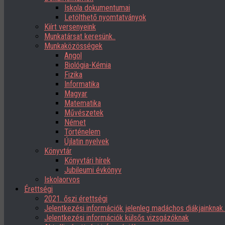
Iskola dokumentumai
Letölthető nyomtatványok
Kiírt versenyeink
Munkatársat keresünk..
Munkaközösségek
Angol
Biológia-Kémia
Fizika
Informatika
Magyar
Matematika
Művészetek
Német
Történelem
Újlatin nyelvek
Könyvtár
Könyvtári hírek
Jubileumi évkönyv
Iskolaorvos
Érettségi
2021. őszi érettségi
Jelentkezési információk jelenleg madáchos diákjainknak
Jelentkezési információk külsős vizsgázóknak