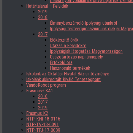
I. Béla nyomvonalán karöltve bejártuk Dalmác
Határtalanul – Felvidék
2019
2018
Élménybeszámoló Ipolysági utunkról
Ipolysági testvérgimnáziumunk diákjai Magy
2017
Előkészítő órák
Utazás a Felvidékre
Ipolyságiak látogatása Magyarországon
Összetartozás napi ünnepély
Értékelő óra
Hasznosuló termékek
Iskolánk az Oktatási Hivatal Bázisintézménye
Iskolánk akkreditált Kiváló Tehetségpont
VándoRobot program
Erasmus+ KA1
2016
2017
2019
Erasmus K2
NTP-KNI-18-0116
NTP-TV-13-0091
NTP-TFJ-17-0039