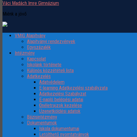
Váci Madách Imre Gimnázium
Miénk a jövő
VMIG Alapítvány
Alapítványi rendezvények
Egyszázalék
Intézmény
Kapcsolat
Iskolánk története
Különös közzétételi lista
Adatkezelés
Adatvédelem
E-learning Adatkezelési szabályzata
Adatkezelési Szabályzat
E-napló belépési adatai
Önéletrajzok kezelése
Üzenetköldési adatok
Bázisintézmény
Dokumentumok
Iskola dokumentumai
Letölthető nyomtatványok