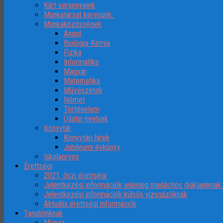
Kiírt versenyeink
Munkatársat keresünk..
Munkaközösségek
Angol
Biológia-Kémia
Fizika
Informatika
Magyar
Matematika
Művészetek
Német
Történelem
Újlatin nyelvek
Könyvtár
Könyvtári hírek
Jubileumi évkönyv
Iskolaorvos
Érettségi
2021. őszi érettségi
Jelentkezési információk jelenleg madáchos diákjainknak
Jelentkezési információk külsős vizsgázóknak
Aktuális érettségi információk
Tanulóinknak
Menza