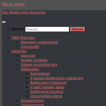
Skip to content
Váci Madách Imre Gimnázium
Keresés:
VMIG Alapítvány
Alapítványi rendezvények
Egyszázalék
Intézmény
Kapcsolat
Iskolánk története
Különös közzétételi lista
Adatkezelés
Adatvédelem
E-learning Adatkezelési szabályzata
Adatkezelési Szabályzat
E-napló belépési adatai
Önéletrajzok kezelése
Üzenetköldési adatok
Bázisintézmény
Dokumentumok