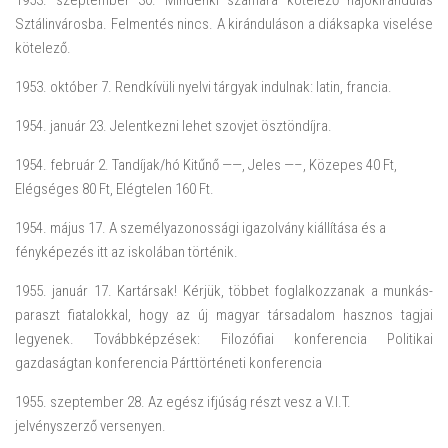
1953. szeptember 30. Mindenki számára kötelező hajókirándulás
Sztálinvárosba. Felmentés nincs. A kiránduláson a diáksapka viselése
kötelező.
1953. október 7. Rendkívüli nyelvi tárgyak indulnak: latin, francia.
1954. január 23. Jelentkezni lehet szovjet ösztöndíjra.
1954. február 2. Tandíjak/hó Kitűnő ——, Jeles —–, Közepes 40 Ft,
Elégséges 80 Ft, Elégtelen 160 Ft.
1954. május 17. A személyazonossági igazolvány kiállítása és a
fényképezés itt az iskolában történik.
1955. január 17. Kartársak! Kérjük, többet foglalkozzanak a munkás-
paraszt fiatalokkal, hogy az új magyar társadalom hasznos tagjai
legyenek. Továbbképzések: Filozófiai konferencia Politikai
gazdaságtan konferencia Párttörténeti konferencia
1955. szeptember 28. Az egész ifjúság részt vesz a V.I.T.
jelvényszerző versenyen.