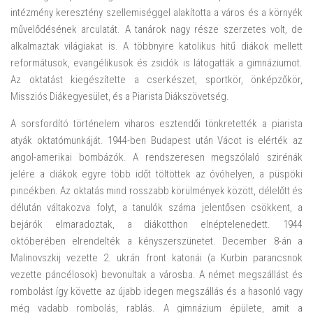
intézmény keresztény szellemiséggel alakította a város és a környék
művelődésének arculatát. A tanárok nagy része szerzetes volt, de
alkalmaztak világiakat is. A többnyire katolikus hitű diákok mellett
reformátusok, evangélikusok és zsidók is látogatták a gimnáziumot.
Az oktatást kiegészítette a cserkészet, sportkör, önképzőkör,
Missziós Diákegyesület, és a Piarista Diákszövetség.
A sorsfordító történelem viharos esztendői tönkretették a piarista
atyák oktatómunkáját. 1944-ben Budapest után Vácot is elérték az
angol-amerikai bombázók. A rendszeresen megszólaló szirénák
jelére a diákok egyre több időt töltöttek az óvóhelyen, a püspöki
pincékben. Az oktatás mind rosszabb körülmények között, délelőtt és
délután váltakozva folyt, a tanulók száma jelentősen csökkent, a
bejárók elmaradoztak, a diákotthon elnéptelenedett. 1944
októberében elrendelték a kényszerszünetet. December 8-án a
Malinovszkij vezette 2. ukrán front katonái (a Kurbin parancsnok
vezette páncélosok) bevonultak a városba. A német megszállást és
rombolást így követte az újabb idegen megszállás és a hasonló vagy
még vadabb rombolás, rablás. A gimnázium épülete, amit a