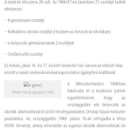
A tanárok létszáma 24 volt. Az 1946/47-es tanévben 21 osztályt kellett
elhelyezni:
– 8 gimnáziumi osztályt
– 8 általános iskolai osztályt (részben az Ilona utcai iskolában)
– a dolgozók gimnáziumának 2 osztályát
– 3 előkészítő osztályt
Ez évben, július 14. és 17. között rendezte Vác városa az intézet falai
között a vasút centenáriumával kapcsolatos újjáépítési kiállítását.
A Minisztertanács 1948-ban
határozta el a koalíciós pártok
Peukert Károly, igazgató (1948)
egyetértésével, hogy az
országgyűlés elé terjesztik az
iskolák államosításáról szóló törvényjavaslatot, Ortutay Gyula miniszter
javaslatára. Az országgyűlés 1948. június 16-án elfogadta a híres
XXXIII. törvényt, amely elrendelte az egyházi iskolák államosítását, és