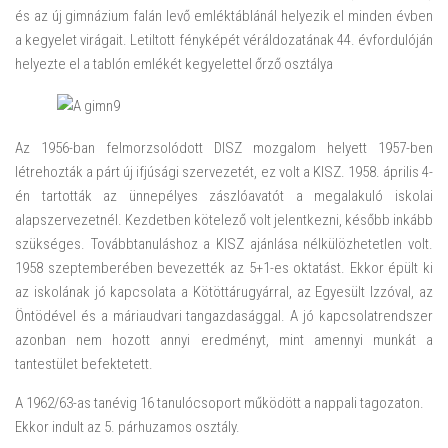
és az új gimnázium falán levő emléktáblánál helyezik el minden évben
a kegyelet virágait. Letiltott fényképét véráldozatának 44. évfordulóján
helyezte el a tablón emlékét kegyelettel őrző osztálya
Az 1956-ban felmorzsolódott DISZ mozgalom helyett 1957-ben
létrehozták a párt új ifjúsági szervezetét, ez volt a KISZ. 1958. április 4-
én tartották az ünnepélyes zászlóavatót a megalakuló iskolai
alapszervezetnél. Kezdetben kötelező volt jelentkezni, később inkább
szükséges. Továbbtanuláshoz a KISZ ajánlása nélkülözhetetlen volt.
1958 szeptemberében bevezették az 5+1-es oktatást. Ekkor épült ki
az iskolának jó kapcsolata a Kötöttárugyárral, az Egyesült Izzóval, az
Öntödével és a máriaudvari tangazdasággal. A jó kapcsolatrendszer
azonban nem hozott annyi eredményt, mint amennyi munkát a
tantestület befektetett.
A 1962/63-as tanévig 16 tanulócsoport működött a nappali tagozaton.
Ekkor indult az 5. párhuzamos osztály.