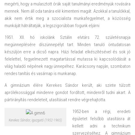
megérti, hogy a mulasztott órák saját tanulmányi eredményük rovására
mennek. Nem áll oda tanára elé kimenteni magát. Azokkal a tanulókkal,
akik nem értik meg a szocialista munkafegyelmet, a közösség
munkáját hátráltatják, a legszigorúbban fogunk eljárni
1951. XII. hó iskolánk Sztálin elvtárs 72. születésnapja
megünneplésére díszünnepélyt tart. Minden tanuló öntudatosan
készüljön erre a dicső napra. Házi feladat elkészítésével és sok jó
felelettel, fegyelmezett magatartással mutassa ki kapcsolódását a
világ haladó népének nagy ünnepéhez. Karácsony napján, szombaton
rendes tanítás és vasárnap is munkanap.
A gimnázium élére Kerekes Sándor került, aki szinte túlzott
aprólékossággal mindenre gondot fordított, mindenről tudni akart. A
pártirányítás rendeleteit, utasításait rendre végrehajtotta.
1952-ben a régi, eredeti
épületet felsőbb utasításra át
Kerekes Sándor, igazgató (1952-1965)
kellett adni a technikum
szervezéséhez. A gimnázium