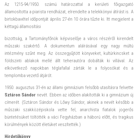
Az 1215-94/1950. számú határozattal a kerületi főigazgató
államosította a piarista rendházat, elrendelte a telekkönyvi átírást is. A
birtokbavétel időpontját április 27-én 10 órára tűzte ki. Itt megjelent a
kéttagú államosítási
bizottság, a Tartományfőnök képviselője a város részéről kirendelt
műszaki szakértő. A dokumentum aláírásával egy nagy múltú
intézmény szűnt meg. Az összegyűjtött könyveket, kultúrkincsket a
földszinti ablakok mellé állt teherautóra dobálták ki villával. Az
elkövetkező napokban téglafallal zárták le a folyosókat és a
templomba vezető átjárót.
1950. augusztus 31-én az állami gimnázium felsőbb utasításra felvette
Sztáron Sándor
nevét. Ebben az időben alakították ki a gimnázium új
címerét. (Sztáron Sándor és Lőwy Sándor, akinek a nevét később a
műszaki szakközépiskola vette fel, anarchista fiatalok jogerős
büntetésüket töltötték a váci Fegyházban a háború előtt, és tragikus
körülmények között életüket veszítették.)
Hirdetőkönyv