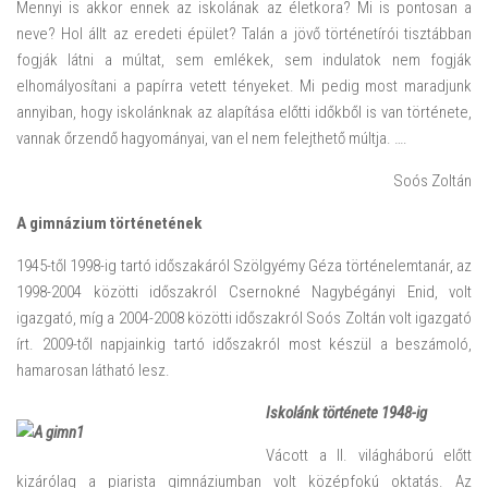
Mennyi is akkor ennek az iskolának az életkora? Mi is pontosan a
neve? Hol állt az eredeti épület? Talán a jövő történetírói tisztábban
fogják látni a múltat, sem emlékek, sem indulatok nem fogják
elhomályosítani a papírra vetett tényeket. Mi pedig most maradjunk
annyiban, hogy iskolánknak az alapítása előtti időkből is van története,
vannak őrzendő hagyományai, van el nem felejthető múltja. ….
Soós Zoltán
A gimnázium történetének
1945-től 1998-ig tartó időszakáról Szölgyémy Géza történelemtanár, az
1998-2004 közötti időszakról Csernokné Nagybégányi Enid, volt
igazgató, míg a 2004-2008 közötti időszakról Soós Zoltán volt igazgató
írt. 2009-től napjainkig tartó időszakról most készül a beszámoló,
hamarosan látható lesz.
Iskolánk története 1948-ig
Vácott a II. világháború előtt
kizárólag a piarista gimnáziumban volt középfokú oktatás. Az