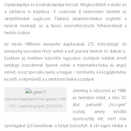
röplabdapálya és kosárlabdapálya készült. Megkezdődött a stúdió és
a zártláncú tv kiépítése. 4 csatornán 8 tanterembe lehetett az
oktatófilmeket sugározni. Főállású oktatástechnikus segítette a
tanárok munkáját, az új típusú ismerethordozók felhasználását a
tanítási órákon.
Az iskola 1989-ben ünnepelte alapításának 275. évfordulóját. Az
ünnepség-sorozaton részt vettek a volt piarista tanárok és diákok is.
Ezekben az években különféle tagozatos osztályok indultak emelt
tantárgyi óraszámmal. Ilyenek voltak: a matematika-fizika, az angol,
német, orosz speciális nyelvi, a magyar – történelmi, a közgyűjtemény-
kezelői, a népművelő, a számítástechnikai osztályok.
Jelenleg is népszerű az 1988-
as tanévben indult, a Váci SC
Csernokné Nagybégányi Enid, igazgató (1986-
által patronált „foci-gimi”
1991) , megbízott igazgató (2003-2004)
osztály, amely később
sportosztály lett, mert más
sportágakat űző tanulóknak is helyet biztosított. A cél egyre inkább a