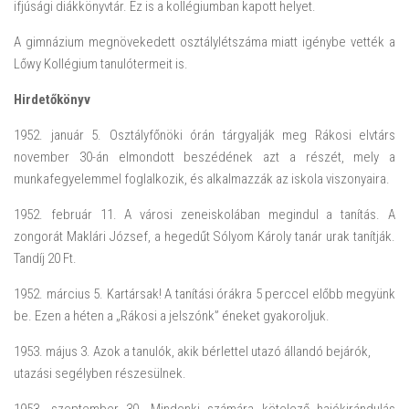
ifjúsági diákkönyvtár. Ez is a kollégiumban kapott helyet.
A gimnázium megnövekedett osztálylétszáma miatt igénybe vették a
Lőwy Kollégium tanulótermeit is.
Hirdetőkönyv
1952. január 5. Osztályfőnöki órán tárgyalják meg Rákosi elvtárs
november 30-án elmondott beszédének azt a részét, mely a
munkafegyelemmel foglalkozik, és alkalmazzák az iskola viszonyaira.
1952. február 11. A városi zeneiskolában megindul a tanítás. A
zongorát Maklári József, a hegedűt Sólyom Károly tanár urak tanítják.
Tandíj 20 Ft.
1952. március 5. Kartársak! A tanítási órákra 5 perccel előbb megyünk
be. Ezen a héten a „Rákosi a jelszónk” éneket gyakoroljuk.
1953. május 3. Azok a tanulók, akik bérlettel utazó állandó bejárók,
utazási segélyben részesülnek.