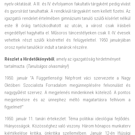
nyelv oktatását. A III. és IV. évfolyamon fakultatív tárgyként pedig vívást
és gyorsírást tanulhattak. A rendkívüli tárgyakért nem kellett fizetni. Az
igazgatói rendelet értelmében gimnáziumi tanuló szülői kísérlet nélkül
este 8 óráig tartózkodhatott az utcán, a várost csak írásbeli
engedéllyel hagyhatta el. Műsoros táncestélyeken csak II.-IV. évesek
vehettek részt szülői kísérettel és felügyelettel. 1950 januárjában
orosz nyelvi tanulókör indult a tanárok részére.
Részlet a Hirdetőkönyvből
, amely az igazgatóság hirdetményeit
tartalmazta. (
Tanulságos olvasmány!
)
1950. január ”A Függetlenségi Népfront váci szervezete a Nagy
Októberi Szocialista Forradalom megünneplésére felvonulást és
nagygyűlést szervez. A megjelenés mindenkinek kötelező. A pontos
megjelenésre és az ünnephez méltó magatartásra felhívom a
figyelmet!”
1950. január 11. tanári értekezlet: Téma politikai ideológiai fejlődés.
Hiányosságok. Közösséghez való viszony. Három hónapos munkaterv
kiértékelése kritika, önkritika szellemében. Január 12-én Ifjúsági