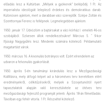
előadás lesz a Kultúrban. „Mélyek a gyökerek” belépődíj: 1 Ft. Az
imperialista ideológiát leleplező érdekes és demokratikus darab.
Különösen ajánlom, mert a darabban váci szereplők: Szépe Zoltán és
Szenttornyai Ferenc is fellépnek. Legmelegebben ajánlom.
1950. január 17. Üdvözlöm a bajtársakat a váci kórház I. emeleti 46-os
szobájából. Szívesen állok rendelkezésükre! Március 5. ˝ 9-kor
Ifjúsági Nagygyűlés lesz. Mindenki számára kötelező. Példamutató
magatartást várok.
1950. március 16. A kivonulás botrányos volt. Ezért elrendelem az
udvaron a felvonulás gyakorlását.
1950. április 5-én tanulmányi kirándulás lesz a Mezőgazdasági
Kiállításra, mely átfogó képet ad a hároméves terv keretében elért
eredményekről, célkitűzésekről, melyek a Szovjetuniótól nyert
tapasztalatok alapján való keresztülvitele az ötéves terv
mezőgazdasági fejlesztő programját jelenti. Április 18-án filmelőadás.
Távolban egy fehér vitorla. 1 Ft. Részvétel kötelező.