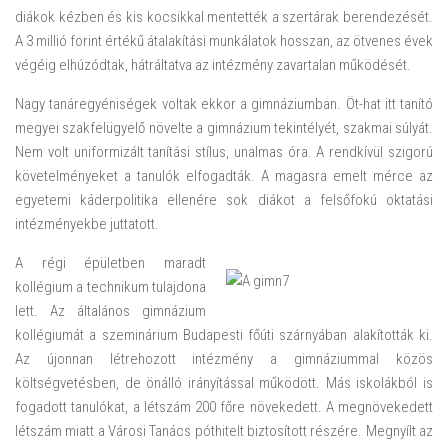
diákok kézben és kis kocsikkal mentették a szertárak berendezését.
A 3 millió forint értékű átalakítási munkálatok hosszan, az ötvenes évek
végéig elhúzódtak, hátráltatva az intézmény zavartalan működését.
Nagy tanáregyéniségek voltak ekkor a gimnáziumban. Öt-hat itt tanító
megyei szakfelügyelő növelte a gimnázium tekintélyét, szakmai súlyát.
Nem volt uniformizált tanítási stílus, unalmas óra. A rendkívül szigorú
követelményeket a tanulók elfogadták. A magasra emelt mérce az
egyetemi káderpolitika ellenére sok diákot a felsőfokú oktatási
intézményekbe juttatott.
A régi épületben maradt
kollégium a technikum tulajdona
lett. Az általános gimnázium
kollégiumát a szeminárium Budapesti főúti szárnyában alakították ki.
Az újonnan létrehozott intézmény a gimnáziummal közös
költségvetésben, de önálló irányítással működött. Más iskolákból is
fogadott tanulókat, a létszám 200 főre növekedett. A megnövekedett
létszám miatt a Városi Tanács póthitelt biztosított részére. Megnyílt az