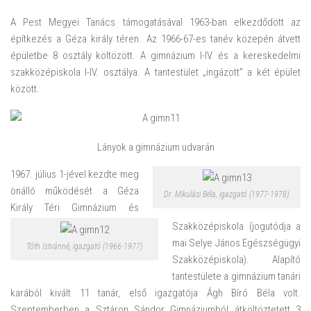
A Pest Megyei Tanács támogatásával 1963-ban elkezdődött az
építkezés a Géza király téren. Az 1966-67-es tanév közepén átvett
épületbe 8 osztály költözött. A gimnázium I-IV. és a kereskedelmi
szakközépiskola I-IV. osztálya. A tantestület „ingázott” a két épület
között.
Lányok a gimnázium udvarán
1967. július 1-jével kezdte meg
önálló működését a Géza
Dr. Mikulási Béla, igazgató (1977-1978)
Király Téri Gimnázium és
Szakközépiskola (jogutódja a
mai Selye János Egészségügyi
Tóth Istvánné, igazgató (1966-1977)
Szakközépiskola). Alapító
tantestülete a gimnázium tanári
karából kivált 11 tanár, első igazgatója Ágh Bíró Béla volt.
Szeptemberben a Sztáron Sándor Gimnáziumból átköltöztetett 3