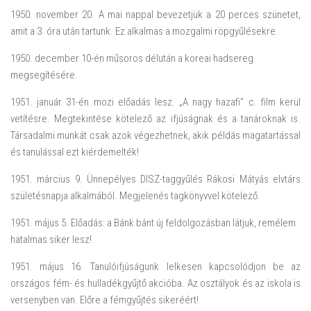
1950. november 20. A mai nappal bevezetjük a 20 perces szünetet,
amit a 3. óra után tartunk. Ez alkalmas a mozgalmi röpgyűlésekre.
1950. december 10-én műsoros délután a koreai hadsereg
megsegítésére.
1951. január 31-én mozi előadás lesz. „A nagy hazafi” c. film kerül
vetítésre. Megtekintése kötelező az ifjúságnak és a tanároknak is.
Társadalmi munkát csak azok végezhetnek, akik példás magatartással
és tanulással ezt kiérdemelték!
1951. március 9. Ünnepélyes DISZ-taggyűlés Rákosi Mátyás elvtárs
születésnapja alkalmából. Megjelenés tagkönyvvel kötelező.
1951. május 5. Előadás: a Bánk bánt új feldolgozásban látjuk, remélem
hatalmas siker lesz!
1951. május 16. Tanulóifjúságunk lelkesen kapcsolódjon be az
országos fém- és hulladékgyűjtő akcióba. Az osztályok és az iskola is
versenyben van. Előre a fémgyűjtés sikeréért!