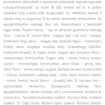
bevonásával elkészítette a gimnázium javításának legszükségesebb
költség-előirányzatát. Ez közel 90 000 forintot tett ki. A javítási
munkákat még a tanév előtt megkezdték. Az 1948/49-es tanévet ő
nyitotta meg az augusztus 31-én tartott tantestületi értekezleten. Az
igazgatóhelyettes Hadnagy Tibor volt. Államosításkor a tantestület
tagjai voltak: Paukert Károly – rajz és ábrázoló geometria; Hadnagy
Tibor – francia; Dr. Szimon Béla – magyar, latin; Csik Jenő – magyar,
történelem; Rigó János – magyar, latin; Budavári Alajos – testnevelő (
Erdélyi János nyugdíjba vonulása után); Szabadhegyi Győzőné-
testnevelő (óraadó); Dr. Gajtkó István- magyar, latin; Domokos Géza –
mennyiségtan, természettan; Frigyes Júlia – német, francia; Kovács
József – mennyiségtan, természettan; János István – görög, latin;
Stern Teréz – természetrajz, vegytan; Bertalan Gézáné; Kucsera Béla
– földrajz, történelem; Ludmány Antal – ének, hittan; Kerekes Sándor
– német, francia; Huszti Vilmos – (óraadó) latin; Dr. Harsányi Irén –
egészségtan, iskolaorvos; Ifjúságvezető: Hadnagy Tibor
igazgatóhelyettes, akinek feladata volt a szemináriumok, tanulókörök
szervezése. Társadalomtudományi szakkör: Kucsera Béla; Irodalom
szakkör: Dr. Gajtó István; Modern nyelvi szakkör: Kerekes Sándor;