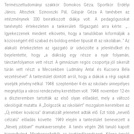
Természettudományi szakkör: Domokos Géza; Sportkör: Erdélyi
János; Altisztek: Szinovszki Pál, Gáspár Géza A tanévben az
intézménynek 330 beiratkozott diákja volt. A pedagógusokat
tanévnyitó értekezleten a tankerületi főigazgató arra kérte: „…
Igyekezzenek mindent elkövetni, hogy a tanulókban kiformálják a
közösségért élő szabad és boldog ember típusát itt az iskolában…” Az
alakuló értekezleten az igazgató úr üdvözölte a jelenlévőket és
bejelentette, hogy „a diákság egy része a nyár folyamán,
tánctanfolyamon vett részt. A gimnázium regös csoportja jól sikerült
túrán vett részt a Mecsekben Ludmány Antal és Kucsera Béla
vezetésével” A tantestület döntött arról, hogy a diákok a régi sapkát
viseljék jelvény nélkül. 1948. szeptember 4-én az iskolaév ünnepélyes
megnyitója a városi rendezvény keretében volt. 1948. november 12-én
a díszteremben tartották az első olyan előadást, mely a változó
ideológiát mutatta. A „Dolgozók az iskoláért” mozgalom keretében az
„Új ember kovácsa” dramatizált jeleneteit adták elő. Ezt több „nevelő
célzatú” előadás követte. 1949 elején a tantestület benevezett a
„Nevelj jobban!” munkaversenybe. A tanév végén 266 tanuló kapott