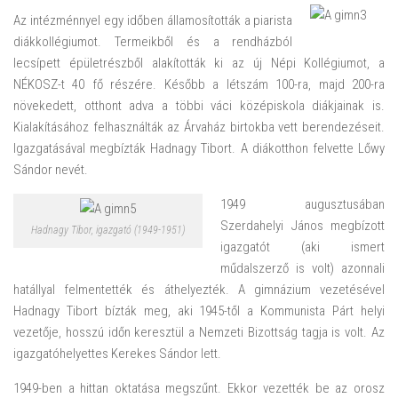
Az intézménnyel egy időben államosították a piarista
diákkollégiumot. Termeikből és a rendházból
lecsípett épületrészből alakították ki az új Népi Kollégiumot, a
NÉKOSZ-t 40 fő részére. Később a létszám 100-ra, majd 200-ra
növekedett, otthont adva a többi váci középiskola diákjainak is.
Kialakításához felhasználták az Árvaház birtokba vett berendezéseit.
Igazgatásával megbízták Hadnagy Tibort. A diákotthon felvette Lőwy
Sándor nevét.
1949 augusztusában
Szerdahelyi János megbízott
Hadnagy Tibor, igazgató (1949-1951)
igazgatót (aki ismert
műdalszerző is volt) azonnali
hatállyal felmentették és áthelyezték. A gimnázium vezetésével
Hadnagy Tibort bízták meg, aki 1945-től a Kommunista Párt helyi
vezetője, hosszú időn keresztül a Nemzeti Bizottság tagja is volt. Az
igazgatóhelyettes Kerekes Sándor lett.
1949-ben a hittan oktatása megszűnt. Ekkor vezették be az orosz