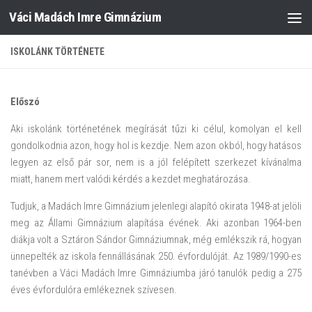
Váci Madách Imre Gimnázium
Skip to content
ISKOLÁNK TÖRTÉNETE
Előszó
Aki iskolánk történetének megírását tűzi ki célul, komolyan el kell
gondolkodnia azon, hogy hol is kezdje. Nem azon okból, hogy hatásos
legyen az első pár sor, nem is a jól felépített szerkezet kívánalma
miatt, hanem mert valódi kérdés a kezdet meghatározása.
Tudjuk, a Madách Imre Gimnázium jelenlegi alapító okirata 1948-at jelöli
meg az Állami Gimnázium alapítása évének. Aki azonban 1964-ben
diákja volt a Sztáron Sándor Gimnáziumnak, még emlékszik rá, hogyan
ünnepelték az iskola fennállásának 250. évfordulóját. Az 1989/1990-es
tanévben a Váci Madách Imre Gimnáziumba járó tanulók pedig a 275
éves évfordulóra emlékeznek szívesen.