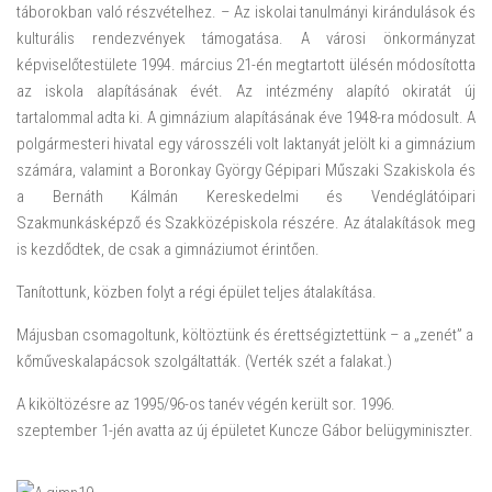
táborokban való részvételhez. – Az iskolai tanulmányi kirándulások és
kulturális rendezvények támogatása. A városi önkormányzat
képviselőtestülete 1994. március 21-én megtartott ülésén módosította
az iskola alapításának évét. Az intézmény alapító okiratát új
tartalommal adta ki. A gimnázium alapításának éve 1948-ra módosult. A
polgármesteri hivatal egy városszéli volt laktanyát jelölt ki a gimnázium
számára, valamint a Boronkay György Gépipari Műszaki Szakiskola és
a Bernáth Kálmán Kereskedelmi és Vendéglátóipari
Szakmunkásképző és Szakközépiskola részére. Az átalakítások meg
is kezdődtek, de csak a gimnáziumot érintően.
Tanítottunk, közben folyt a régi épület teljes átalakítása.
Májusban csomagoltunk, költöztünk és érettségiztettünk – a „zenét” a
kőműveskalapácsok szolgáltatták. (Verték szét a falakat.)
A kiköltözésre az 1995/96-os tanév végén került sor. 1996.
szeptember 1-jén avatta az új épületet Kuncze Gábor belügyminiszter.