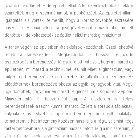
tovább működhetett – de épület nélkül. A tér szemközti oldalán ekkor
szüntették meg a szemináriumot, a papképzést. Az épületet állami
igazgatás alá vonták, felmerült, hogy a kórház továbbfejlesztésére
használják. A tanácselnök segítségével végül a másik ötlet mellett
döntöttek. Ide költöztették az épület nélkül maradt gimnáziumot.
A tanév végén az épületben átalakítások kezdődtek. Ezzel lehetővé
tették a tanévkezdést. Megkezdődött a hosszan elhúzódó
osztozkodás a berendezési tárgyak fölött. Vita volt, hogy mi marad az
épületben, mi marad a technikumé, és mit vihet a gimnázium, vagy
milyen új berendezést kap cserébe az átköltöző intézmény. Az
előadótermek berendezése okozta az egyik legnagyobb vitát. Végül
úgy döntöttek, hogy minden marad. A gimnázium a Kohó- és Gépipari
Minisztériumtól új felszerelést kap. A díszterem is- teljes
berendezéssel- a technikumnál maradt. Ez lett a sorsuk a tábláknak,
kályháknak is. Mivel az új épületben még nem volt kialakítva
tornaterem, a két intézmény közösen használja a régit, valamint négy
tantermet továbbra is a gimnázium használhatott. Míg a minisztérium, a
város és az iskola vezetése vitázott az elosztáson, a tanárok és