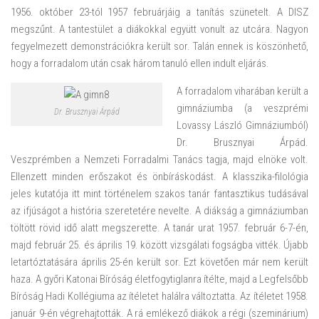
1956. október 23-tól 1957 februárjáig a tanítás szünetelt. A DISZ
megszűnt. A tantestület a diákokkal együtt vonult az utcára. Nagyon
fegyelmezett demonstrációkra került sor. Talán ennek is köszönhető,
hogy a forradalom után csak három tanuló ellen indult eljárás.
A forradalom viharában került a
gimnáziumba (a veszprémi
Dr. Brusznyai Árpád
Lovassy László Gimnáziumból)
Dr. Brusznyai Árpád.
Veszprémben a Nemzeti Forradalmi Tanács tagja, majd elnöke volt.
Ellenzett minden erőszakot és önbíráskodást. A klasszika-filológia
jeles kutatója itt mint történelem szakos tanár fantasztikus tudásával
az ifjúságot a história szeretetére nevelte. A diákság a gimnáziumban
töltött rövid idő alatt megszerette. A tanár urat 1957. február 6-7-én,
majd február 25. és április 19. között vizsgálati fogságba vitték. Újabb
letartóztatására április 25-én került sor. Ezt követően már nem került
haza. A győri Katonai Bíróság életfogytiglanra ítélte, majd a Legfelsőbb
Bíróság Hadi Kollégiuma az ítéletet halálra változtatta. Az ítéletet 1958.
január 9-én végrehajtották. A rá emlékező diákok a régi (szeminárium)