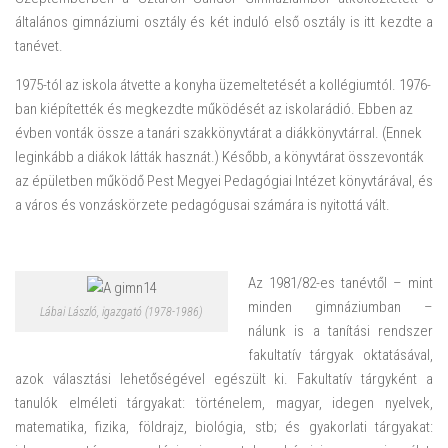
általános gimnáziumi osztály és két induló első osztály is itt kezdte a
tanévet.
1975-tól az iskola átvette a konyha üzemeltetését a kollégiumtól. 1976-
ban kiépítették és megkezdte működését az iskolarádió. Ebben az
évben vonták össze a tanári szakkönyvtárat a diákkönyvtárral. (Ennek
leginkább a diákok látták hasznát.) Később, a könyvtárat összevonták
az épületben működő Pest Megyei Pedagógiai Intézet könyvtárával, és
a város és vonzáskörzete pedagógusai számára is nyitottá vált.
Az 1981/82-es tanévtől – mint
minden gimnáziumban –
Lábai László, igazgató (1978-1986)
nálunk is a tanítási rendszer
fakultatív tárgyak oktatásával,
azok választási lehetőségével egészült ki. Fakultatív tárgyként a
tanulók elméleti tárgyakat: történelem, magyar, idegen nyelvek,
matematika, fizika, földrajz, biológia, stb; és gyakorlati tárgyakat: