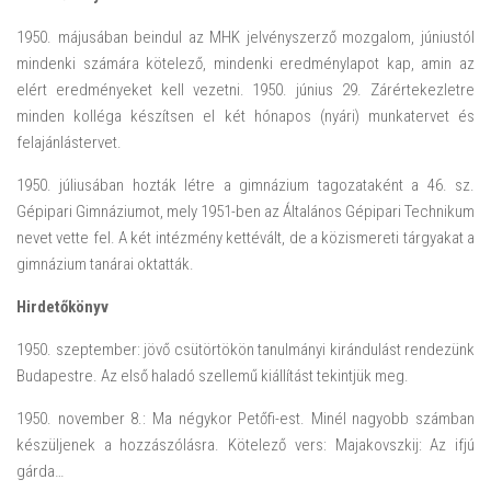
1950. májusában beindul az MHK jelvényszerző mozgalom, júniustól
mindenki számára kötelező, mindenki eredménylapot kap, amin az
elért eredményeket kell vezetni. 1950. június 29. Zárértekezletre
minden kolléga készítsen el két hónapos (nyári) munkatervet és
felajánlástervet.
1950. júliusában hozták létre a gimnázium tagozataként a 46. sz.
Gépipari Gimnáziumot, mely 1951-ben az Általános Gépipari Technikum
nevet vette fel. A két intézmény kettévált, de a közismereti tárgyakat a
gimnázium tanárai oktatták.
Hirdetőkönyv
1950. szeptember: jövő csütörtökön tanulmányi kirándulást rendezünk
Budapestre. Az első haladó szellemű kiállítást tekintjük meg.
1950. november 8.: Ma négykor Petőfi-est. Minél nagyobb számban
készüljenek a hozzászólásra. Kötelező vers: Majakovszkij: Az ifjú
gárda…