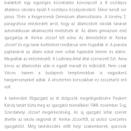
kialakított egy egységes közoktatási koncepciót a 8 osztályos
általános iskolára épülő 4 osztályos középiskoláról. Ekkor került sor
június 10-én a Kegyesrendi Gimnázium államosítására. A törvény 2.
paragrafusa intézkedett arról, hogy az államosított iskolák tanárait
automatikusan alkalmazottá minősítsék át. Az állami gimnázium első
igazgatója dr. Kerkai József lett volna. Az átminősítést dr. Kerkai
József és egy tanár kivételével rendtársai sem fogadták el. A piarista
paptanárok az állami esküt nem voltak hajlandók letenni és aláírni.
Megváltak az intézménytől. A Ludmány Antal által szervezett Szt. Anna
kórus az államosítás után is együtt maradt és működött. Nem csak
Vácon, hanem a budapesti templomokban is nagysikerű
hangversenyeket adtak. A vészterhes korszakban ez összetartó erő
volt.
A tankerületi főigazgató az itt dolgozók megelégedésére Peukert
Károly tanárt bízta meg az igazgatói teendőkkel 1948. november 5-ig,
Szerdahelyi József megérkezéséig. Az új igazgató leltár szerint
átvette az iskola vagyonát dr. Kerkai Józseftől, az utolsó szerzetes
igazgatótól. Még tanévkezdés előtt helyi szakemberek, iparosok