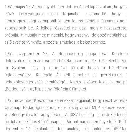
1951. május 17. A legnagyobb megdöbbenéssel tapasztaltam, hogy az
előző körözvénynek nincs foganatja. Elszomorító, hogy a
nemzetgazdasági szempontból igen fontos akcióba ifjúságunk nem
kapcsolódik be. A lelkes részvétel az igazi, mely a hazaszeretet
próbája. Itt mutatja meg mindenki, hogy viszonyul dolgozó népünkhöz,
az 5 éves tervünkhöz, a szocializmushoz, a béketáborhoz.
1951. szeptember 27. A Néphadsereg napja lesz. Kötelező
dolgozatok: a) Tervkölcsön és békekölcsön b) T. SZ. CS. jelentősége
c) Szüleim hány q gabonával járultak hozzá a béketábor
fejlesztéséhez. Kollégák! Át kell ismételni a gyerekekkel a
békekölcsön-jegyzés jelentőségét! A közeljövőben tekintjük meg a
„Boldog nyár”, a „Talpalatnyi föld” című filmeket.
1951. november Köszönöm az énekkar tagjainak, hogy részt vettek a
vasárnapi Pedagógus-napon, és e középvárosi MDP alapszervezeti
vezetőségválasztó taggyűlésen. A DISZ-fiatalság is érdeklődéssel
fordul a munkásosztály élcsapata, Pártunk nagy eseménye felé. 1951.
december 17. Iskolánk minden tanulója, mint öntudatos DISZ-tag