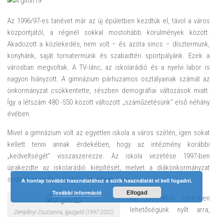
Az 1996/97-es tanévet már az új épületben kezdtük el, távol a város
központjától, a réginél sokkal mostohább körülmények között.
Akadozott a közlekedés, nem volt – és azóta sincs – dísztermünk,
konyhánk, saját tornatermünk és szabadtéri sportpályánk. Ezek a
városban megvoltak. A TV-lánc, az iskolarádió és a nyelvi labor is
nagyon hiányzott. A gimnázium párhuzamos osztályainak számát az
önkormányzat csökkentette, részben demográfiai változások miatt.
Így a létszám 480 -550 között változott „száműzetésünk” első néhány
évében.
Mivel a gimnázium volt az egyetlen iskola a város szélén, igen sokat
kellett tenni annak érdekében, hogy az intézmény korábbi
„kedveltségét” visszaszerezze. Az iskola vezetése 1997-ben
újrakezdte az iskolarádió kiépítését, melyet a diákönkormányzat
segített egy pályázat útján elnyert pénzzel.
A honlap további használatához a sütik használatát el kell fogadni.
Elfogad
További információ
Az 1997/98-as tanévben
lehetőségünk nyílt arra,
Zemplényi Zsuzsanna, igazgató (1997-2002)