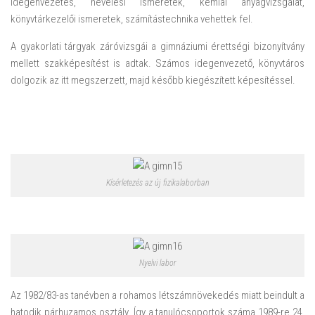
idegenvezetés, nevelési ismeretek, kémiai anyagvizsgálat,
könyvtárkezelői ismeretek, számítástechnika vehettek fel.
A gyakorlati tárgyak záróvizsgái a gimnáziumi érettségi bizonyítvány
mellett szakképesítést is adtak. Számos idegenvezető, könyvtáros
dolgozik az itt megszerzett, majd később kiegészített képesítéssel.
Kísérletezés az új fizikalaborban
Nyelvi labor
Az 1982/83-as tanévben a rohamos létszámnövekedés miatt beindult a
hatodik párhuzamos osztály. Így a tanulócsoportok száma 1989-re 24,