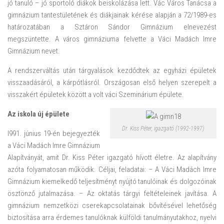
jó tanuló – jó sportoló diákok beiskolázása lett. Vác Város Tanácsa a
gimnázium tantestületének és diákjainak kérése alapján a 72/1989-es
határozatában a Sztáron Sándor Gimnázium elnevezést
megszüntette. A város gimnáziuma felvette a Váci Madách Imre
Gimnázium nevet.
A rendszerváltás után tárgyalások kezdődtek az egyházi épületek
visszaadásáról, a kárpótlásról. Országosan első helyen szerepelt a
visszakért épületek között a volt váci Szeminárium épülete.
Az iskola új épülete
Dr. Kiss Péter, igazgató (1992-1997)
l991. június 19-én bejegyezték
a Váci Madách Imre Gimnázium
Alapítványát, amit Dr. Kiss Péter igazgató hívott életre. Az alapítvány
azóta folyamatosan működik. Céljai, feladatai: – A Váci Madách Imre
Gimnázium kiemelkedő teljesítményt nyújtó tanulóinak és dolgozóinak
ösztönző jutalmazása. – Az oktatás tárgyi feltételeinek javítása. A
gimnázium nemzetközi cserekapcsolatainak bővítésével lehetőség
biztosítása arra érdemes tanulóknak külföldi tanulmányutakhoz, nyelvi