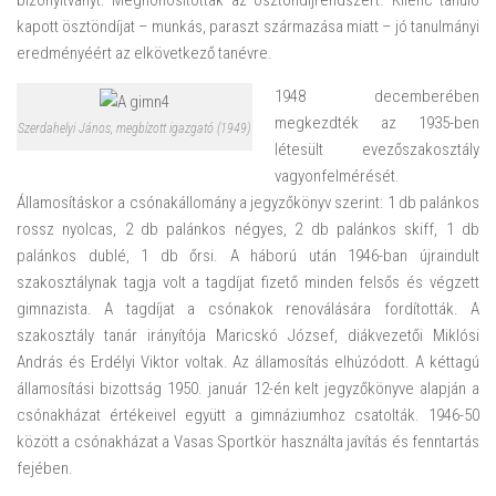
bizonyítványt. Meghonosították az ösztöndíjrendszert. Kilenc tanuló
kapott ösztöndíjat – munkás, paraszt származása miatt – jó tanulmányi
eredményéért az elkövetkező tanévre.
1948 decemberében
megkezdték az 1935-ben
Szerdahelyi János, megbízott igazgató (1949)
létesült evezőszakosztály
vagyonfelmérését.
Államosításkor a csónakállomány a jegyzőkönyv szerint: 1 db palánkos
rossz nyolcas, 2 db palánkos négyes, 2 db palánkos skiff, 1 db
palánkos dublé, 1 db őrsi. A háború után 1946-ban újraindult
szakosztálynak tagja volt a tagdíjat fizető minden felsős és végzett
gimnazista. A tagdíjat a csónakok renoválására fordították. A
szakosztály tanár irányítója Maricskó József, diákvezetői Miklósi
András és Erdélyi Viktor voltak. Az államosítás elhúzódott. A kéttagú
államosítási bizottság 1950. január 12-én kelt jegyzőkönyve alapján a
csónakházat értékeivel együtt a gimnáziumhoz csatolták. 1946-50
között a csónakházat a Vasas Sportkör használta javítás és fenntartás
fejében.