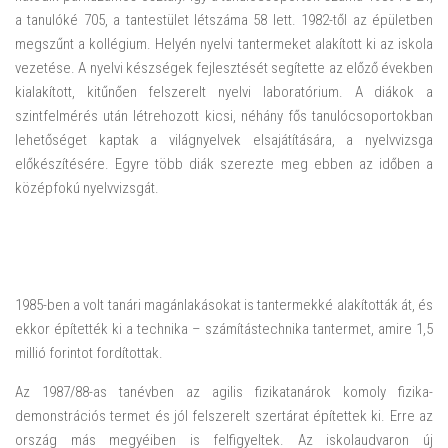
a tanulóké 705, a tantestület létszáma 58 lett. 1982-től az épületben
megszűnt a kollégium. Helyén nyelvi tantermeket alakított ki az iskola
vezetése. A nyelvi készségek fejlesztését segítette az előző években
kialakított, kitűnően felszerelt nyelvi laboratórium. A diákok a
szintfelmérés után létrehozott kicsi, néhány fős tanulócsoportokban
lehetőséget kaptak a világnyelvek elsajátítására, a nyelvvizsga
előkészítésére. Egyre több diák szerezte meg ebben az időben a
középfokú nyelvvizsgát.
1985-ben a volt tanári magánlakásokat is tantermekké alakították át, és
ekkor építették ki a technika – számítástechnika tantermet, amire 1,5
millió forintot fordítottak.
Az 1987/88-as tanévben az agilis fizikatanárok komoly fizika-
demonstrációs termet és jól felszerelt szertárat építettek ki. Erre az
ország más megyéiben is felfigyeltek. Az iskolaudvaron új