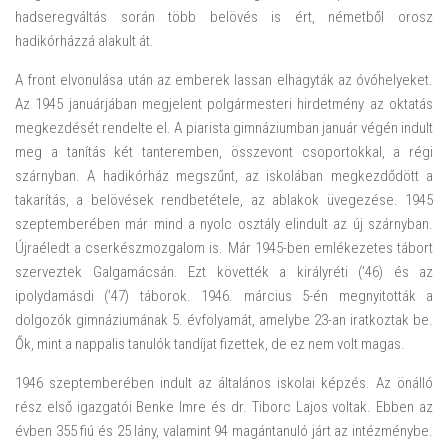
hadseregváltás során több belövés is ért, németből orosz
hadikórházzá alakult át.
A front elvonulása után az emberek lassan elhagyták az óvóhelyeket.
Az 1945 januárjában megjelent polgármesteri hirdetmény az oktatás
megkezdését rendelte el. A piarista gimnáziumban január végén indult
meg a tanítás két tanteremben, összevont csoportokkal, a régi
szárnyban. A hadikórház megszűnt, az iskolában megkezdődött a
takarítás, a belövések rendbetétele, az ablakok üvegezése. 1945
szeptemberében már mind a nyolc osztály elindult az új szárnyban.
Újraéledt a cserkészmozgalom is. Már 1945-ben emlékezetes tábort
szerveztek Galgamácsán. Ezt követték a királyréti (’46) és az
ipolydamásdi (’47) táborok. 1946. március 5-én megnyitották a
dolgozók gimnáziumának 5. évfolyamát, amelybe 23-an iratkoztak be.
Ők, mint a nappalis tanulók tandíjat fizettek, de ez nem volt magas.
1946 szeptemberében indult az általános iskolai képzés. Az önálló
rész első igazgatói Benke Imre és dr. Tiborc Lajos voltak. Ebben az
évben 355 fiú és 25 lány, valamint 94 magántanuló járt az intézménybe.