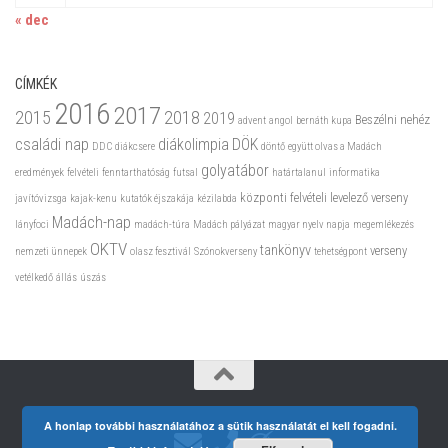
« dec
CÍMKÉK
2016
2017
2015
2018
2019
Beszélni nehéz
advent
angol
bernáth kupa
családi nap
diákolimpia
DÖK
DDC
diákcsere
döntő
együtt olvas a Madách
golyatábor
eredmények
felvételi
fenntarthatóság
futsal
határtalanul
informatika
központi felvételi
levelező verseny
javítóvizsga
kajak-kenu
kutatók éjszakája
kézilabda
Madách-nap
lányfoci
madách-túra
Madách pályázat
magyar nyelv napja
megemlékezés
OKTV
tankönyv
verseny
nemzeti ünnepek
olasz fesztivál
Szónokverseny
tehetségpont
vetélkedő
állás
úszás
A honlap további használatához a sütik használatát el kell fogadni.