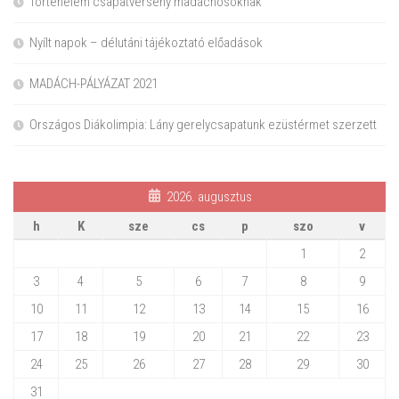
Történelem csapatverseny madáchosoknak
Nyílt napok – délutáni tájékoztató előadások
MADÁCH-PÁLYÁZAT 2021
Országos Diákolimpia: Lány gerelycsapatunk ezüstérmet szerzett
2026. augusztus
h
K
sze
cs
p
szo
v
1
2
3
4
5
6
7
8
9
10
11
12
13
14
15
16
17
18
19
20
21
22
23
24
25
26
27
28
29
30
31