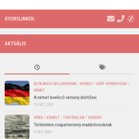
GYORSLINKEK:
AKTUÁLIS
ÁLTALÁNOS ISKOLÁSOKNAK
/
KIEMELT
/
KIÍRT VERSENYEINK
/
NÉMET
A német levelező verseny döntősei
13 DEC, 2021
HÍREK
/
KIEMELT
/
TÖRTÉNELEM
/
VERSENY
Történelem csapatverseny madáchosoknak
2 DEC, 2021