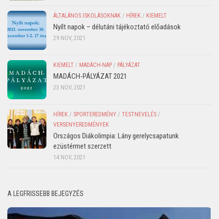
ÁLTALÁNOS ISKOLÁSOKNAK
/
HÍREK
/
KIEMELT
Nyílt napok – délutáni tájékoztató előadások
29 NOV, 2021
KIEMELT
/
MADÁCH-NAP
/
PÁLYÁZAT
MADÁCH-PÁLYÁZAT 2021
23 NOV, 2021
HÍREK
/
SPORTEREDMÉNY
/
TESTNEVELÉS
/
VERSENYEREDMÉNYEK
Országos Diákolimpia: Lány gerelycsapatunk
ezüstérmet szerzett
14 NOV, 2021
A LEGFRISSEBB BEJEGYZÉS