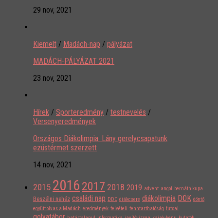
29 nov, 2021
Kiemelt
/
Madách-nap
/
pályázat
MADÁCH-PÁLYÁZAT 2021
23 nov, 2021
Hírek
/
Sporteredmény
/
testnevelés
/
Versenyeredmények
Országos Diákolimpia: Lány gerelycsapatunk
ezüstérmet szerzett
14 nov, 2021
2016
2017
2015
2018
2019
advent
angol
bernáth kupa
családi nap
diákolimpia
DÖK
Beszélni nehéz
DDC
diákcsere
döntő
együtt olvas a Madách
eredmények
felvételi
fenntarthatóság
futsal
golyatábor
határtalanul
informatika
javítóvizsga
kajak-kenu
kutatók