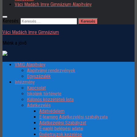
Váci Madách Imre Gimnázium Alapítvány
Keresés:
Váci Madách Imre Gimnázium
Miénk a jövő
VMIG Alapítvány
Alapítványi rendezvények
Egyszázalék
Intézmény
Kapcsolat
Iskolánk története
Különös közzétételi lista
Adatkezelés
Adatvédelem
E-learning Adatkezelési szabályzata
Adatkezelési Szabályzat
E-napló belépési adatai
Önéletrajzok kezelése