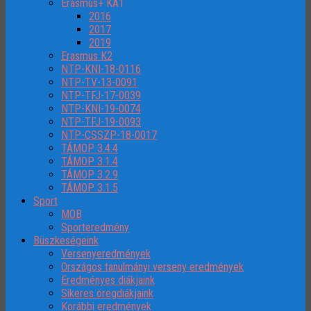
Erasmus+ KA1
2016
2017
2019
Erasmus K2
NTP-KNI-18-0116
NTP-TV-13-0091
NTP-TFJ-17-0039
NTP-KNI-19-0074
NTP-TFJ-19-0093
NTP-CSSZP-18-0017
TÁMOP 3.4.4
TÁMOP 3.1.4
TÁMOP 3.2.9
TÁMOP 3.1.5
Sport
MOB
Sporteredmény
Büszkeségeink
Versenyeredmények
Országos tanulmányi verseny eredmények
Eredményes diákjaink
Sikeres öregdiákjaink
Korábbi eredmények