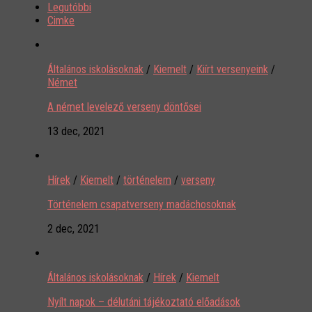
Legutóbbi
Cimke
Általános iskolásoknak
/
Kiemelt
/
Kiírt versenyeink
/
Német
A német levelező verseny döntősei
13 dec, 2021
Hírek
/
Kiemelt
/
történelem
/
verseny
Történelem csapatverseny madáchosoknak
2 dec, 2021
Általános iskolásoknak
/
Hírek
/
Kiemelt
Nyílt napok – délutáni tájékoztató előadások