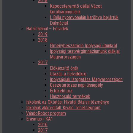
2018
Kapocsteremtő céllal Vácot
körülbarangolánk
I. Béla nyomvonalán karöltve bejártuk
Dalmáciát
Határtalanul – Felvidék
2019
2018
Élménybeszámoló Ipolysági utunkról
Ipolysági testvérgimnáziumunk diákjai
Magyarországon
2017
Előkészítő órák
Utazás a Felvidékre
Ipolyságiak látogatása Magyarországon
Összetartozás napi ünnepély
Értékelő óra
Hasznosuló termékek
Iskolánk az Oktatási Hivatal Bázisintézménye
Iskolánk akkreditált Kiváló Tehetségpont
VándoRobot program
Erasmus+ KA1
2016
2017