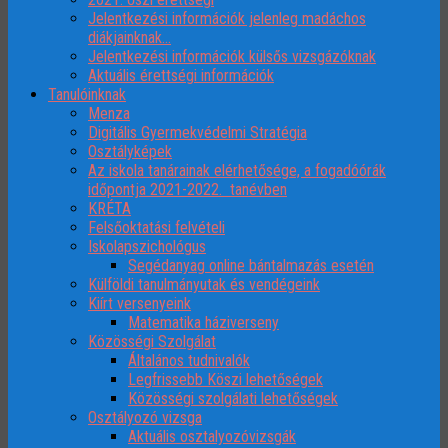
Jelentkezési információk jelenleg madáchos
diákjainknak…
Jelentkezési információk külsős vizsgázóknak
Aktuális érettségi információk
Tanulóinknak
Menza
Digitális Gyermekvédelmi Stratégia
Osztályképek
Az iskola tanárainak elérhetősége, a fogadóórák
időpontja 2021-2022. tanévben
KRÉTA
Felsőoktatási felvételi
Iskolapszichológus
Segédanyag online bántalmazás esetén
Külföldi tanulmányutak és vendégeink
Kiírt versenyeink
Matematika háziverseny
Közösségi Szolgálat
Általános tudnivalók
Legfrissebb Köszi lehetőségek
Közösségi szolgálati lehetőségek
Osztályozó vizsga
Aktuális osztalyozóvizsgák