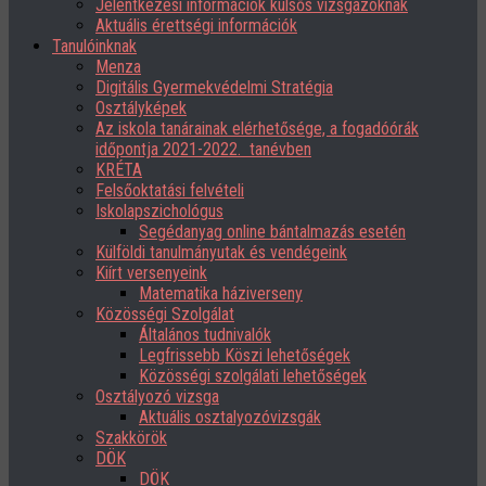
Jelentkezési információk külsős vizsgázóknak
Aktuális érettségi információk
Tanulóinknak
Menza
Digitális Gyermekvédelmi Stratégia
Osztályképek
Az iskola tanárainak elérhetősége, a fogadóórák
időpontja 2021-2022. tanévben
KRÉTA
Felsőoktatási felvételi
Iskolapszichológus
Segédanyag online bántalmazás esetén
Külföldi tanulmányutak és vendégeink
Kiírt versenyeink
Matematika háziverseny
Közösségi Szolgálat
Általános tudnivalók
Legfrissebb Köszi lehetőségek
Közösségi szolgálati lehetőségek
Osztályozó vizsga
Aktuális osztalyozóvizsgák
Szakkörök
DÖK
DÖK