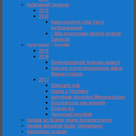
Határtalanul!-Vajdaság
2019
2018
Kapocsteremtő céllal Vácot
körülbarangolánk
I. Béla nyomvonalán karöltve bejártuk
Dalmáciát
Határtalanul – Felvidék
2019
2018
Élménybeszámoló Ipolysági utunkról
Ipolysági testvérgimnáziumunk diákjai
Magyarországon
2017
Előkészítő órák
Utazás a Felvidékre
Ipolyságiak látogatása Magyarországon
Összetartozás napi ünnepély
Értékelő óra
Hasznosuló termékek
Iskolánk az Oktatási Hivatal Bázisintézménye
Iskolánk akkreditált Kiváló Tehetségpont
VándoRobot program