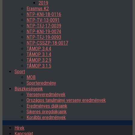
2019
Erasmus K2
NTP-KNI-18-0116
NTP-TV-13-0091
NTP-TFJ-17-0039
NTP-KNI-19-0074
NTP-TFJ-19-0093
NTP-CSSZP-18-0017
TÁMOP 3.4.4
TÁMOP 3.1.4
TÁMOP 3.2.9
TÁMOP 3.1.5
Sport
MOB
Sporteredmény
Büszkeségeink
Versenyeredmények
Országos tanulmányi verseny eredmények
Eredményes diákjaink
Sikeres öregdiákjaink
Korábbi eredmények
Hírek
Kapcsolat