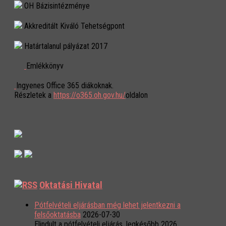
OH Bázisintézménye
Akkreditált Kiváló Tehetségpont
Határtalanul pályázat 2017
Emlékkönyv
Ingyenes Office 365 diákoknak.
Részletek a
https://o365.oh.gov.hu/
oldalon
Oktatási Hivatal
Pótfelvételi eljárásban még lehet jelentkezni a
felsőoktatásba
2026-07-30
Elindult a pótfelvételi eljárás, legkésőbb 2026.