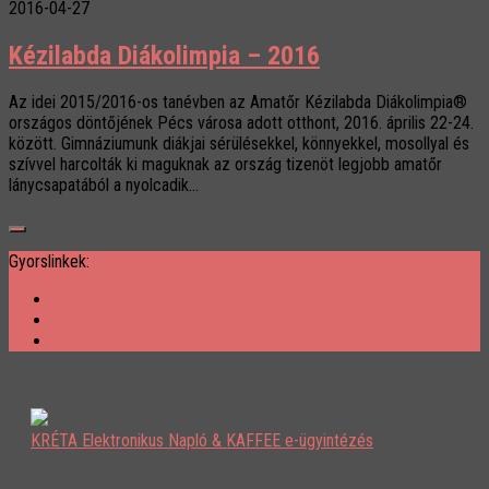
2016-04-27
Kézilabda Diákolimpia – 2016
Az idei 2015/2016-os tanévben az Amatőr Kézilabda Diákolimpia®
országos döntőjének Pécs városa adott otthont, 2016. április 22-24.
között. Gimnáziumunk diákjai sérülésekkel, könnyekkel, mosollyal és
szívvel harcolták ki maguknak az ország tizenöt legjobb amatőr
lánycsapatából a nyolcadik...
Gyorslinkek:
KRÉTA Elektronikus Napló & KAFFEE e-ügyintézés