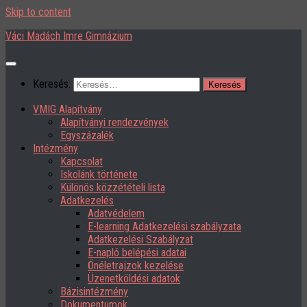
Skip to content
Váci Madách Imre Gimnázium
Keresés:
VMIG Alapítvány
Alapítványi rendezvények
Egyszázalék
Intézmény
Kapcsolat
Iskolánk története
Különös közzétételi lista
Adatkezelés
Adatvédelem
E-learning Adatkezelési szabályzata
Adatkezelési Szabályzat
E-napló belépési adatai
Önéletrajzok kezelése
Üzenetköldési adatok
Bázisintézmény
Dokumentumok