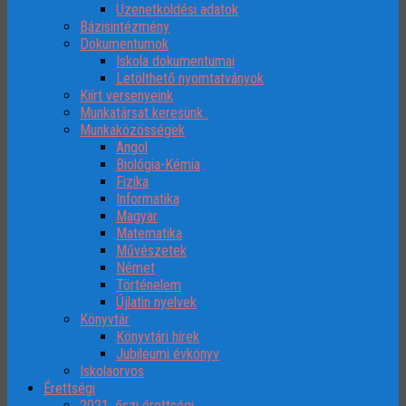
Üzenetköldési adatok
Bázisintézmény
Dokumentumok
Iskola dokumentumai
Letölthető nyomtatványok
Kiírt versenyeink
Munkatársat keresünk..
Munkaközösségek
Angol
Biológia-Kémia
Fizika
Informatika
Magyar
Matematika
Művészetek
Német
Történelem
Újlatin nyelvek
Könyvtár
Könyvtári hírek
Jubileumi évkönyv
Iskolaorvos
Érettségi
2021. őszi érettségi