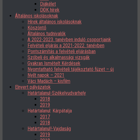
Diákélet
DÖK hírek
Általános iskolásoknak
Hírek általános iskolásoknak
Köszöntő
Általános tudnivalók
A 2022-2023. tanévben induló csoportjaink
Felvételi eljárás a 2021-2022. tanévben
Pontszámítás a felvételi eljárásban
Szóbeli és alkalmassági vizsgák
Gyakran Ismételt Kérdések
Nyomtatható felvételi tájékoztató füzet – új
Nyílt napok – 2021
Váci Madách – kisfilm
Elnyert pályázatok
Határtalanul-Székelyudvarhely
2018
2019
Határtalanul: Kárpátalja
2017
2018
Határtalanul!-Vajdaság
2019