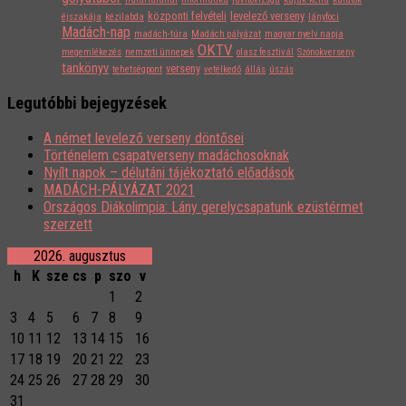
központi felvételi
levelező verseny
éjszakája
kézilabda
lányfoci
Madách-nap
madách-túra
Madách pályázat
magyar nyelv napja
OKTV
megemlékezés
nemzeti ünnepek
olasz fesztivál
Szónokverseny
tankönyv
verseny
tehetségpont
vetélkedő
állás
úszás
Legutóbbi bejegyzések
A német levelező verseny döntősei
Történelem csapatverseny madáchosoknak
Nyílt napok – délutáni tájékoztató előadások
MADÁCH-PÁLYÁZAT 2021
Országos Diákolimpia: Lány gerelycsapatunk ezüstérmet
szerzett
2026. augusztus
h
K
sze
cs
p
szo
v
1
2
3
4
5
6
7
8
9
10
11
12
13
14
15
16
17
18
19
20
21
22
23
24
25
26
27
28
29
30
31