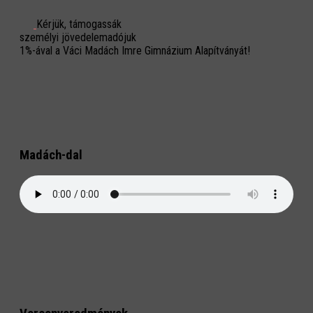
Kérjük, támogassák
személyi jövedelemadójuk
1%-ával a Váci Madách Imre Gimnázium Alapítványát!
Madách-dal