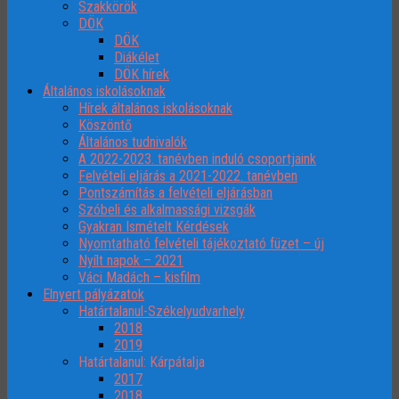
Szakkörök
DÖK
DÖK
Diákélet
DÖK hírek
Általános iskolásoknak
Hírek általános iskolásoknak
Köszöntő
Általános tudnivalók
A 2022-2023. tanévben induló csoportjaink
Felvételi eljárás a 2021-2022. tanévben
Pontszámítás a felvételi eljárásban
Szóbeli és alkalmassági vizsgák
Gyakran Ismételt Kérdések
Nyomtatható felvételi tájékoztató füzet – új
Nyílt napok – 2021
Váci Madách – kisfilm
Elnyert pályázatok
Határtalanul-Székelyudvarhely
2018
2019
Határtalanul: Kárpátalja
2017
2018