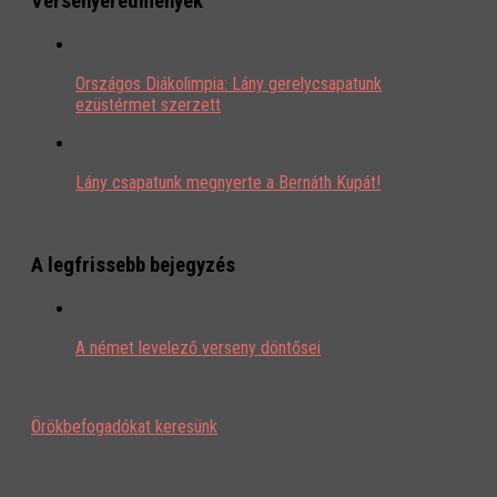
Versenyeredmények
Országos Diákolimpia: Lány gerelycsapatunk
ezüstérmet szerzett
Lány csapatunk megnyerte a Bernáth Kupát!
A legfrissebb bejegyzés
A német levelező verseny döntősei
Örökbefogadókat keresünk