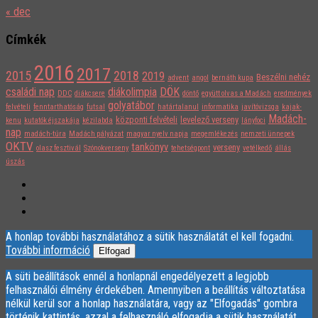
« dec
Címkék
2016
2017
2015
2018
2019
Beszélni nehéz
advent
angol
bernáth kupa
családi nap
diákolimpia
DÖK
DDC
diákcsere
döntő
együtt olvas a Madách
eredmények
golyatábor
felvételi
fenntarthatóság
futsal
határtalanul
informatika
javítóvizsga
kajak-
Madách-
központi felvételi
levelező verseny
kenu
kutatók éjszakája
kézilabda
lányfoci
nap
madách-túra
Madách pályázat
magyar nyelv napja
megemlékezés
nemzeti ünnepek
OKTV
tankönyv
verseny
olasz fesztivál
Szónokverseny
tehetségpont
vetélkedő
állás
úszás
A honlap további használatához a sütik használatát el kell fogadni.
További információ
Elfogad
A süti beállítások ennél a honlapnál engedélyezett a legjobb
felhasználói élmény érdekében. Amennyiben a beállítás változtatása
nélkül kerül sor a honlap használatára, vagy az "Elfogadás" gombra
történik kattintás, azzal a felhasználó elfogadja a sütik használatát.