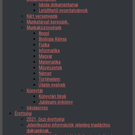
Iskola dokumentumai
Letölthető nyomtatványok
Kiírt versenyeink
Munkatársat keresünk..
Munkaközösségek
Angol
Biológia-Kémia
Fizika
Informatika
Magyar
Matematika
Művészetek
Német
Történelem
Újlatin nyelvek
Könyvtár
Könyvtári hírek
Jubileumi évkönyv
Iskolaorvos
Érettségi
2021. őszi érettségi
Jelentkezési információk jelenleg madáchos
diákjainknak…