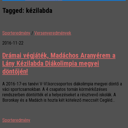
Tagged:
kézilabda
Sporteredmény
/
Versenyeredmények
2016-11-22
Drámai végjáték, Madáchos Aranyérem a
Lány Kézilabda Diákolimpia megyei
döntőjén!
A 2016-17-es tanévi V-VI.korcsoportos diákolimpia megyei döntő a
váci sportcsarnokban. A 4 csapatos tornán körmérkőzéses
rendszerben döntötték el a helyezéseket a résztvevő iskolák. A
Boronkay és a Madách is hozta két kötelező meccsét Cegléd...
Sporteredmény