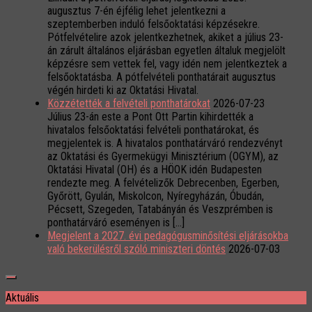
augusztus 7-én éjfélig lehet jelentkezni a
szeptemberben induló felsőoktatási képzésekre.
Pótfelvételire azok jelentkezhetnek, akiket a július 23-
án zárult általános eljárásban egyetlen általuk megjelölt
képzésre sem vettek fel, vagy idén nem jelentkeztek a
felsőoktatásba. A pótfelvételi ponthatárait augusztus
végén hirdeti ki az Oktatási Hivatal.
Közzétették a felvételi ponthatárokat
2026-07-23
Július 23-án este a Pont Ott Partin kihirdették a
hivatalos felsőoktatási felvételi ponthatárokat, és
megjelentek is. A hivatalos ponthatárváró rendezvényt
az Oktatási és Gyermekügyi Minisztérium (OGYM), az
Oktatási Hivatal (OH) és a HÖOK idén Budapesten
rendezte meg. A felvételizők Debrecenben, Egerben,
Győrött, Gyulán, Miskolcon, Nyíregyházán, Óbudán,
Pécsett, Szegeden, Tatabányán és Veszprémben is
ponthatárváró eseményen is […]
Megjelent a 2027. évi pedagógusminősítési eljárásokba
való bekerülésről szóló miniszteri döntés
2026-07-03
Aktuális