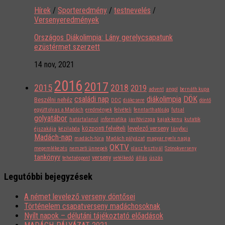
Hírek
/
Sporteredmény
/
testnevelés
/
Versenyeredmények
Országos Diákolimpia: Lány gerelycsapatunk
ezüstérmet szerzett
14 nov, 2021
2016
2017
2015
2018
2019
advent
angol
bernáth kupa
családi nap
diákolimpia
DÖK
Beszélni nehéz
DDC
diákcsere
döntő
együtt olvas a Madách
eredmények
felvételi
fenntarthatóság
futsal
golyatábor
határtalanul
informatika
javítóvizsga
kajak-kenu
kutatók
központi felvételi
levelező verseny
éjszakája
kézilabda
lányfoci
Madách-nap
madách-túra
Madách pályázat
magyar nyelv napja
OKTV
megemlékezés
nemzeti ünnepek
olasz fesztivál
Szónokverseny
tankönyv
verseny
tehetségpont
vetélkedő
állás
úszás
Legutóbbi bejegyzések
A német levelező verseny döntősei
Történelem csapatverseny madáchosoknak
Nyílt napok – délutáni tájékoztató előadások