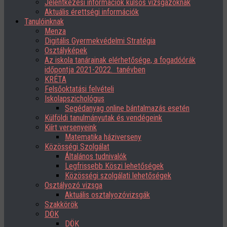
Jelentkezési információk külsős vizsgázóknak
Aktuális érettségi információk
Tanulóinknak
Menza
Digitális Gyermekvédelmi Stratégia
Osztályképek
Az iskola tanárainak elérhetősége, a fogadóórák
időpontja 2021-2022. tanévben
KRÉTA
Felsőoktatási felvételi
Iskolapszichológus
Segédanyag online bántalmazás esetén
Külföldi tanulmányutak és vendégeink
Kiírt versenyeink
Matematika háziverseny
Közösségi Szolgálat
Általános tudnivalók
Legfrissebb Köszi lehetőségek
Közösségi szolgálati lehetőségek
Osztályozó vizsga
Aktuális osztalyozóvizsgák
Szakkörök
DÖK
DÖK