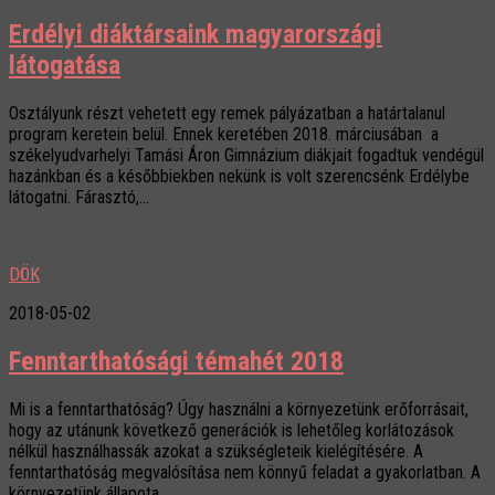
Erdélyi diáktársaink magyarországi
látogatása
Osztályunk részt vehetett egy remek pályázatban a határtalanul
program keretein belül. Ennek keretében 2018. márciusában a
székelyudvarhelyi Tamási Áron Gimnázium diákjait fogadtuk vendégül
hazánkban és a későbbiekben nekünk is volt szerencsénk Erdélybe
látogatni. Fárasztó,...
DÖK
2018-05-02
Fenntarthatósági témahét 2018
Mi is a fenntarthatóság? Úgy használni a környezetünk erőforrásait,
hogy az utánunk következő generációk is lehetőleg korlátozások
nélkül használhassák azokat a szükségleteik kielégítésére. A
fenntarthatóság megvalósítása nem könnyű feladat a gyakorlatban. A
környezetünk állapota...