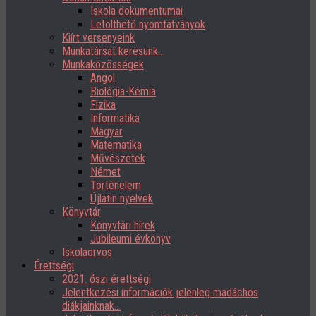
Iskola dokumentumai
Letölthető nyomtatványok
Kiírt versenyeink
Munkatársat keresünk..
Munkaközösségek
Angol
Biológia-Kémia
Fizika
Informatika
Magyar
Matematika
Művészetek
Német
Történelem
Újlatin nyelvek
Könyvtár
Könyvtári hírek
Jubileumi évkönyv
Iskolaorvos
Érettségi
2021. őszi érettségi
Jelentkezési információk jelenleg madáchos
diákjainknak…