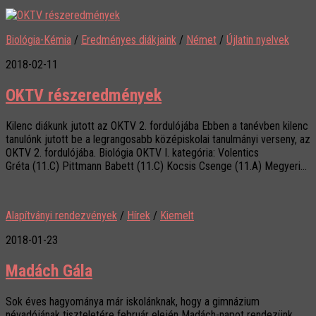
Biológia-Kémia
/
Eredményes diákjaink
/
Német
/
Újlatin nyelvek
2018-02-11
OKTV részeredmények
Kilenc diákunk jutott az OKTV 2. fordulójába Ebben a tanévben kilenc
tanulónk jutott be a legrangosabb középiskolai tanulmányi verseny, az
OKTV 2. fordulójába. Biológia OKTV I. kategória: Volentics
Gréta (11.C) Pittmann Babett (11.C) Kocsis Csenge (11.A) Megyeri...
Alapítványi rendezvények
/
Hírek
/
Kiemelt
2018-01-23
Madách Gála
Sok éves hagyománya már iskolánknak, hogy a gimnázium
névadójának tiszteletére február elején Madách-napot rendezünk.