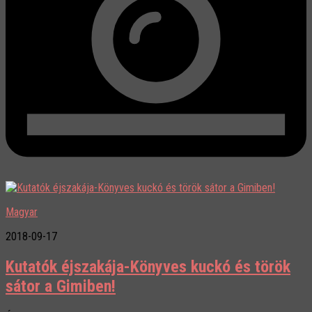
Magyar
2018-09-17
Kutatók éjszakája-Könyves kuckó és török
sátor a Gimiben!