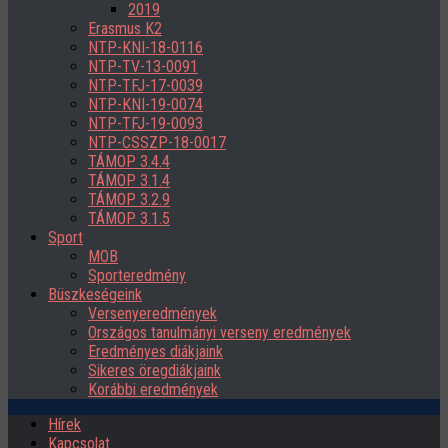
2019
Erasmus K2
NTP-KNI-18-0116
NTP-TV-13-0091
NTP-TFJ-17-0039
NTP-KNI-19-0074
NTP-TFJ-19-0093
NTP-CSSZP-18-0017
TÁMOP 3.4.4
TÁMOP 3.1.4
TÁMOP 3.2.9
TÁMOP 3.1.5
Sport
MOB
Sporteredmény
Büszkeségeink
Versenyeredmények
Országos tanulmányi verseny eredmények
Eredményes diákjaink
Sikeres öregdiákjaink
Korábbi eredmények
Hírek
Kapcsolat