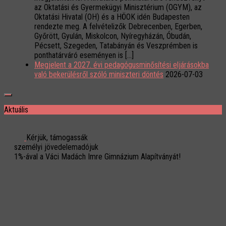
az Oktatási és Gyermekügyi Minisztérium (OGYM), az
Oktatási Hivatal (OH) és a HÖOK idén Budapesten
rendezte meg. A felvételizők Debrecenben, Egerben,
Győrött, Gyulán, Miskolcon, Nyíregyházán, Óbudán,
Pécsett, Szegeden, Tatabányán és Veszprémben is
ponthatárváró eseményen is […]
Megjelent a 2027. évi pedagógusminősítési eljárásokba
való bekerülésről szóló miniszteri döntés
2026-07-03
Aktuális
Kérjük, támogassák
személyi jövedelemadójuk
1%-ával a Váci Madách Imre Gimnázium Alapítványát!