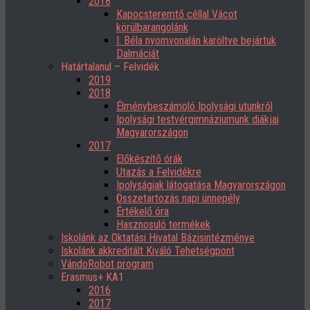
2018
Kapocsteremtő céllal Vácot
körülbarangolánk
I. Béla nyomvonalán karöltve bejártuk
Dalmáciát
Határtalanul – Felvidék
2019
2018
Élménybeszámoló Ipolysági utunkról
Ipolysági testvérgimnáziumunk diákjai
Magyarországon
2017
Előkészítő órák
Utazás a Felvidékre
Ipolyságiak látogatása Magyarországon
Összetartozás napi ünnepély
Értékelő óra
Hasznosuló termékek
Iskolánk az Oktatási Hivatal Bázisintézménye
Iskolánk akkreditált Kiváló Tehetségpont
VándoRobot program
Erasmus+ KA1
2016
2017