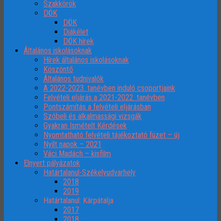
Szakkörök
DÖK
DÖK
Diákélet
DÖK hírek
Általános iskolásoknak
Hírek általános iskolásoknak
Köszöntő
Általános tudnivalók
A 2022-2023. tanévben induló csoportjaink
Felvételi eljárás a 2021-2022. tanévben
Pontszámítás a felvételi eljárásban
Szóbeli és alkalmassági vizsgák
Gyakran Ismételt Kérdések
Nyomtatható felvételi tájékoztató füzet – új
Nyílt napok – 2021
Váci Madách – kisfilm
Elnyert pályázatok
Határtalanul-Székelyudvarhely
2018
2019
Határtalanul: Kárpátalja
2017
2018