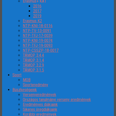
Erasmus+ KA1
2016
2017
2019
Erasmus K2
NTP-KNI-18-0116
NTP-TV-13-0091
NTP-TFJ-17-0039
NTP-KNI-19-0074
NTP-TFJ-19-0093
NTP-CSSZP-18-0017
TÁMOP 3.4.4
TÁMOP 3.1.4
TÁMOP 3.2.9
TÁMOP 3.1.5
Sport
MOB
Sporteredmény
Büszkeségeink
Versenyeredmények
Országos tanulmányi verseny eredmények
Eredményes diákjaink
Sikeres öregdiákjaink
Korábbi eredmények