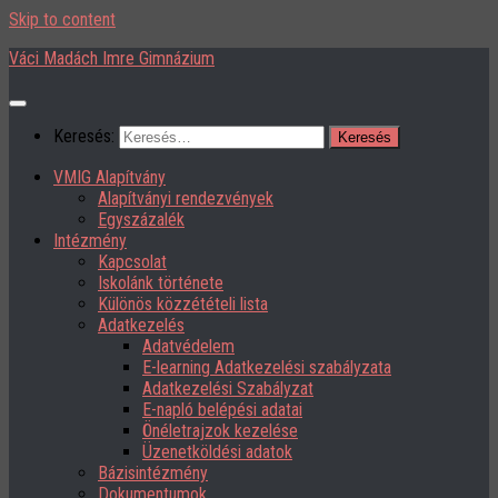
Skip to content
Váci Madách Imre Gimnázium
Keresés:
VMIG Alapítvány
Alapítványi rendezvények
Egyszázalék
Intézmény
Kapcsolat
Iskolánk története
Különös közzétételi lista
Adatkezelés
Adatvédelem
E-learning Adatkezelési szabályzata
Adatkezelési Szabályzat
E-napló belépési adatai
Önéletrajzok kezelése
Üzenetköldési adatok
Bázisintézmény
Dokumentumok