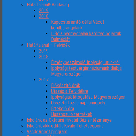
Határtalanul!-Vajdaság
2019
2018
Kapocsteremtő céllal Vácot
körülbarangolánk
I. Béla nyomvonalán karöltve bejártuk
Dalmáciát
Határtalanul – Felvidék
2019
2018
Élménybeszámoló Ipolysági utunkról
Ipolysági testvérgimnáziumunk diákjai
Magyarországon
2017
Előkészítő órák
Utazás a Felvidékre
Ipolyságiak látogatása Magyarországon
Összetartozás napi ünnepély
Értékelő óra
Hasznosuló termékek
Iskolánk az Oktatási Hivatal Bázisintézménye
Iskolánk akkreditált Kiváló Tehetségpont
VándoRobot program