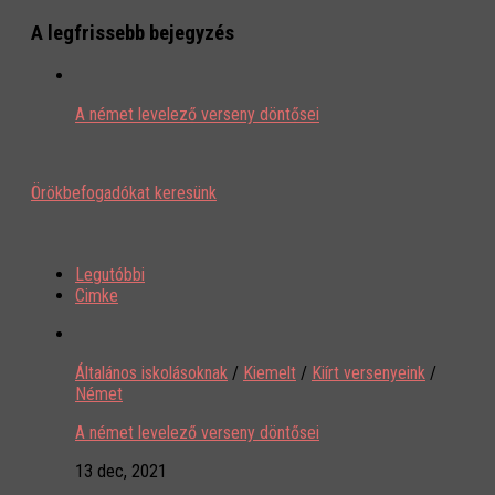
A legfrissebb bejegyzés
A német levelező verseny döntősei
Örökbefogadókat keresünk
Legutóbbi
Cimke
Általános iskolásoknak
/
Kiemelt
/
Kiírt versenyeink
/
Német
A német levelező verseny döntősei
13 dec, 2021