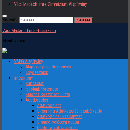
Váci Madách Imre Gimnázium Alapítvány
Keresés:
Váci Madách Imre Gimnázium
Miénk a jövő
VMIG Alapítvány
Alapítványi rendezvények
Egyszázalék
Intézmény
Kapcsolat
Iskolánk története
Különös közzétételi lista
Adatkezelés
Adatvédelem
E-learning Adatkezelési szabályzata
Adatkezelési Szabályzat
E-napló belépési adatai
Önéletrajzok kezelése