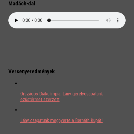
Madách-dal
Versenyeredmények
Országos Diákolimpia: Lány gerelycsapatunk
ezüstérmet szerzett
Lány csapatunk megnyerte a Bernáth Kupát!