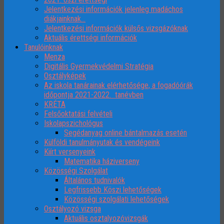
Jelentkezési információk jelenleg madáchos
diákjainknak…
Jelentkezési információk külsős vizsgázóknak
Aktuális érettségi információk
Tanulóinknak
Menza
Digitális Gyermekvédelmi Stratégia
Osztályképek
Az iskola tanárainak elérhetősége, a fogadóórák
időpontja 2021-2022. tanévben
KRÉTA
Felsőoktatási felvételi
Iskolapszichológus
Segédanyag online bántalmazás esetén
Külföldi tanulmányutak és vendégeink
Kiírt versenyeink
Matematika háziverseny
Közösségi Szolgálat
Általános tudnivalók
Legfrissebb Köszi lehetőségek
Közösségi szolgálati lehetőségek
Osztályozó vizsga
Aktuális osztalyozóvizsgák