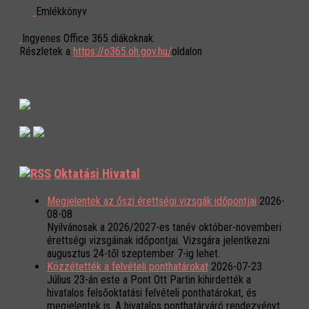
Emlékkönyv
Ingyenes Office 365 diákoknak.
Részletek a
https://o365.oh.gov.hu/
oldalon
Oktatási Hivatal
Megjelentek az őszi érettségi vizsgák időpontjai
2026-
08-08
Nyilvánosak a 2026/2027-es tanév október-novemberi
érettségi vizsgáinak időpontjai. Vizsgára jelentkezni
augusztus 24-től szeptember 7-ig lehet.
Közzétették a felvételi ponthatárokat
2026-07-23
Július 23-án este a Pont Ott Partin kihirdették a
hivatalos felsőoktatási felvételi ponthatárokat, és
megjelentek is. A hivatalos ponthatárváró rendezvényt