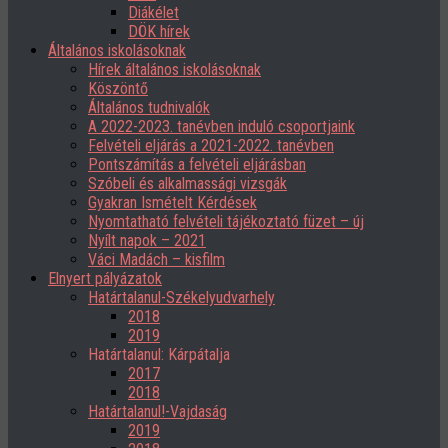
Diákélet
DÖK hírek
Általános iskolásoknak
Hírek általános iskolásoknak
Köszöntő
Általános tudnivalók
A 2022-2023. tanévben induló csoportjaink
Felvételi eljárás a 2021-2022. tanévben
Pontszámítás a felvételi eljárásban
Szóbeli és alkalmassági vizsgák
Gyakran Ismételt Kérdések
Nyomtatható felvételi tájékoztató füzet – új
Nyílt napok – 2021
Váci Madách – kisfilm
Elnyert pályázatok
Határtalanul-Székelyudvarhely
2018
2019
Határtalanul: Kárpátalja
2017
2018
Határtalanul!-Vajdaság
2019