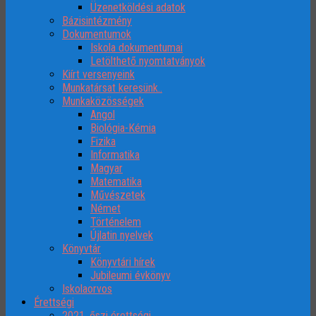
Üzenetköldési adatok
Bázisintézmény
Dokumentumok
Iskola dokumentumai
Letölthető nyomtatványok
Kiírt versenyeink
Munkatársat keresünk..
Munkaközösségek
Angol
Biológia-Kémia
Fizika
Informatika
Magyar
Matematika
Művészetek
Német
Történelem
Újlatin nyelvek
Könyvtár
Könyvtári hírek
Jubileumi évkönyv
Iskolaorvos
Érettségi
2021. őszi érettségi