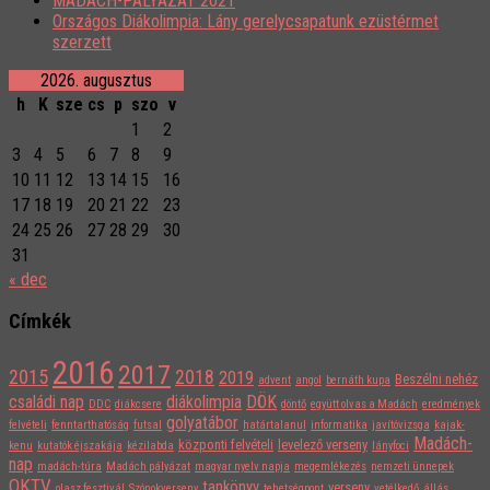
MADÁCH-PÁLYÁZAT 2021
Országos Diákolimpia: Lány gerelycsapatunk ezüstérmet
szerzett
2026. augusztus
h
K
sze
cs
p
szo
v
1
2
3
4
5
6
7
8
9
10
11
12
13
14
15
16
17
18
19
20
21
22
23
24
25
26
27
28
29
30
31
« dec
Címkék
2016
2017
2015
2018
2019
Beszélni nehéz
advent
angol
bernáth kupa
családi nap
diákolimpia
DÖK
DDC
diákcsere
döntő
együtt olvas a Madách
eredmények
golyatábor
felvételi
fenntarthatóság
futsal
határtalanul
informatika
javítóvizsga
kajak-
Madách-
központi felvételi
levelező verseny
kenu
kutatók éjszakája
kézilabda
lányfoci
nap
madách-túra
Madách pályázat
magyar nyelv napja
megemlékezés
nemzeti ünnepek
OKTV
tankönyv
verseny
olasz fesztivál
Szónokverseny
tehetségpont
vetélkedő
állás