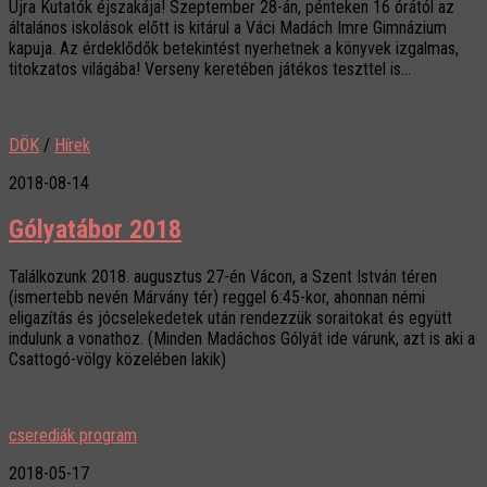
Újra Kutatók éjszakája! Szeptember 28-án, pénteken 16 órától az
általános iskolások előtt is kitárul a Váci Madách Imre Gimnázium
kapuja. Az érdeklődők betekintést nyerhetnek a könyvek izgalmas,
titokzatos világába! Verseny keretében játékos teszttel is...
DÖK
/
Hírek
2018-08-14
Gólyatábor 2018
Találkozunk 2018. augusztus 27-én Vácon, a Szent István téren
(ismertebb nevén Márvány tér) reggel 6:45-kor, ahonnan némi
eligazítás és jócselekedetek után rendezzük soraitokat és együtt
indulunk a vonathoz. (Minden Madáchos Gólyát ide várunk, azt is aki a
Csattogó-völgy közelében lakik)
cserediák program
2018-05-17