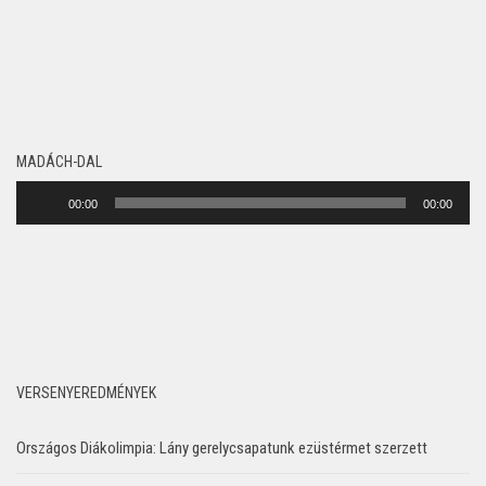
MADÁCH-DAL
Audió
00:00
00:00
lejátszó
VERSENYEREDMÉNYEK
Országos Diákolimpia: Lány gerelycsapatunk ezüstérmet szerzett