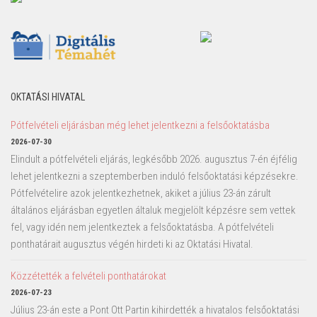
OKTATÁSI HIVATAL
Pótfelvételi eljárásban még lehet jelentkezni a felsőoktatásba
2026-07-30
Elindult a pótfelvételi eljárás, legkésőbb 2026. augusztus 7-én éjfélig
lehet jelentkezni a szeptemberben induló felsőoktatási képzésekre.
Pótfelvételire azok jelentkezhetnek, akiket a július 23-án zárult
általános eljárásban egyetlen általuk megjelölt képzésre sem vettek
fel, vagy idén nem jelentkeztek a felsőoktatásba. A pótfelvételi
ponthatárait augusztus végén hirdeti ki az Oktatási Hivatal.
Közzétették a felvételi ponthatárokat
2026-07-23
Július 23-án este a Pont Ott Partin kihirdették a hivatalos felsőoktatási