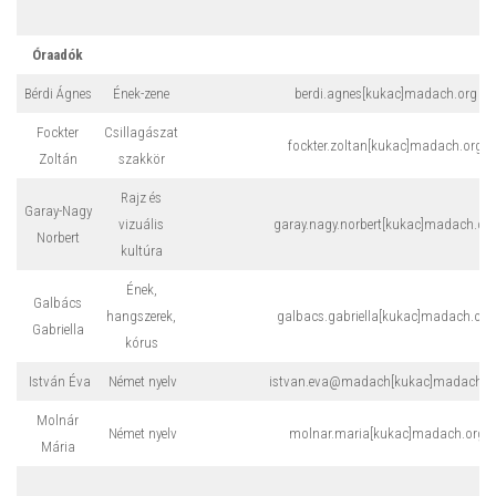
Óraadók
Bérdi Ágnes
Ének-zene
berdi.agnes[kukac]madach.org
Fockter
Csillagászat
fockter.zoltan[kukac]madach.org
Zoltán
szakkör
Rajz és
Garay-Nagy
vizuális
garay.nagy.norbert[kukac]madach.or
Norbert
kultúra
Ének,
Galbács
hangszerek,
galbacs.gabriella[kukac]madach.org
Gabriella
kórus
István Éva
Német nyelv
istvan.eva@madach[kukac]madach.o
Molnár
Német nyelv
molnar.maria[kukac]madach.org
Mária