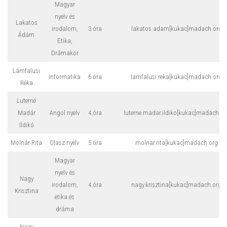
Magyar
nyelv és
Lakatos
irodalom,
3.óra
lakatos.adam[kukac]madach.org
Ádám
Etika,
Drámakör
Lámfalusi
Informatika
6.óra
lamfalusi.reka[kukac]madach.org
Réka
Luterné
Madár
Angol nyelv
4.óra
luterne.madar.ildiko[kukac]madach.or
Ildikó
Molnár Rita
Olasz nyelv
5.óra
molnar.rita[kukac]madach.org
Magyar
nyelv és
Nagy
irodalom,
4.óra
nagy.krisztina[kukac]madach.org
Krisztina
etika és
dráma
Nagy