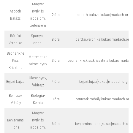
Magyar
Asbóth
nyelv és
2.óra
asboth.balazs[kukac]madach.org
Balázs
irodalom,
történelem
Bártfai
Spanyol,
8.óra
bartfai.veronika[kukac]madach.org
Veronika
angol
Bednárikné
Matematika
Kiss
3.óra
bednarikne.kiss.krissztina[kukac]madach
Német nyelv
Krisztina
Olasz nyelv,
Bejczi Lujza
4.óra
bejczi.lujza[kukac]madach.org
földrajz
Benicsek
Biológia-
3.óra
benicsek.mihály[kukac]madach.org
Mihály
Kémia
Magyar
Benjamins
nyelv és
6.óra
benjamins.ilona[kukac]madach.org
Ilona
irodalom,