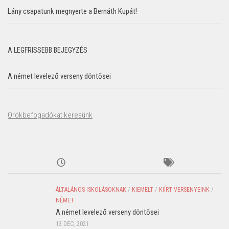
Lány csapatunk megnyerte a Bernáth Kupát!
A LEGFRISSEBB BEJEGYZÉS
A német levelező verseny döntősei
Örökbefogadókat keresünk
ÁLTALÁNOS ISKOLÁSOKNAK
/
KIEMELT
/
KIÍRT VERSENYEINK
/
NÉMET
A német levelező verseny döntősei
13 DEC, 2021