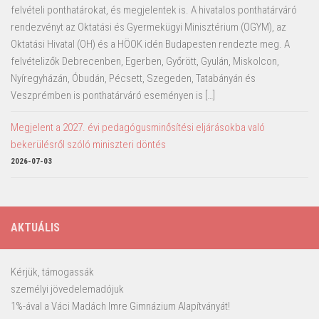
felvételi ponthatárokat, és megjelentek is. A hivatalos ponthatárváró
rendezvényt az Oktatási és Gyermekügyi Minisztérium (OGYM), az
Oktatási Hivatal (OH) és a HÖOK idén Budapesten rendezte meg. A
felvételizők Debrecenben, Egerben, Győrött, Gyulán, Miskolcon,
Nyíregyházán, Óbudán, Pécsett, Szegeden, Tatabányán és
Veszprémben is ponthatárváró eseményen is […]
Megjelent a 2027. évi pedagógusminősítési eljárásokba való
bekerülésről szóló miniszteri döntés
2026-07-03
AKTUÁLIS
Kérjük, támogassák
személyi jövedelemadójuk
1%-ával a Váci Madách Imre Gimnázium Alapítványát!