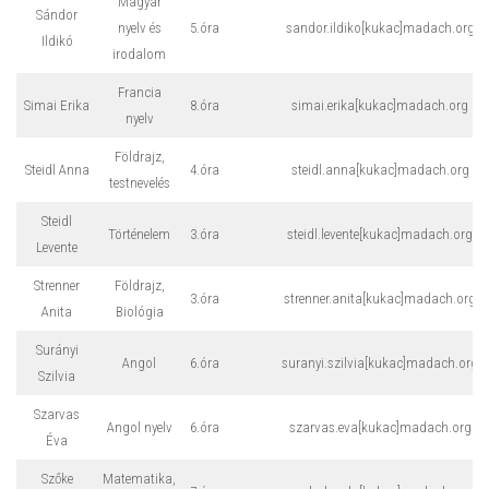
Magyar
Sándor
nyelv és
5.óra
sandor.ildiko[kukac]madach.org
Ildikó
irodalom
Francia
Simai Erika
8.óra
simai.erika[kukac]madach.org
nyelv
Földrajz,
Steidl Anna
4.óra
steidl.anna[kukac]madach.org
testnevelés
Steidl
Történelem
3.óra
steidl.levente[kukac]madach.org
Levente
Strenner
Földrajz,
3.óra
strenner.anita[kukac]madach.org
Anita
Biológia
Surányi
Angol
6.óra
suranyi.szilvia[kukac]madach.org
Szilvia
Szarvas
Angol nyelv
6.óra
szarvas.eva[kukac]madach.org
Éva
Szőke
Matematika,