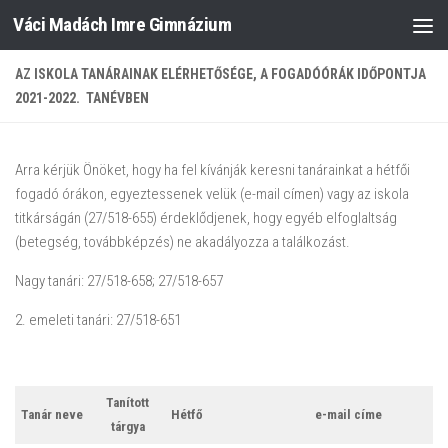
Váci Madách Imre Gimnázium
Skip to content
AZ ISKOLA TANÁRAINAK ELÉRHETŐSÉGE, A FOGADÓÓRÁK IDŐPONTJA
2021-2022. TANÉVBEN
Arra kérjük Önöket, hogy ha fel kívánják keresni tanárainkat a hétfői
fogadó órákon, egyeztessenek velük (e-mail címen) vagy az iskola
titkárságán (27/518-655) érdeklődjenek, hogy egyéb elfoglaltság
(betegség, továbbképzés) ne akadályozza a találkozást.
Nagy tanári: 27/518-658; 27/518-657
2. emeleti tanári: 27/518-651
Tanított
Tanár neve
Hétfő
e-mail címe
tárgya