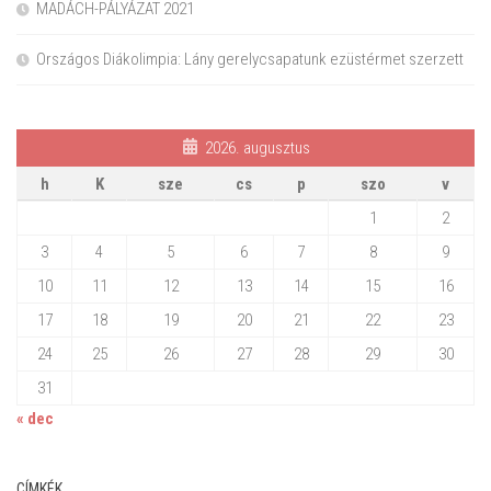
MADÁCH-PÁLYÁZAT 2021
Országos Diákolimpia: Lány gerelycsapatunk ezüstérmet szerzett
2026. augusztus
h
K
sze
cs
p
szo
v
1
2
3
4
5
6
7
8
9
10
11
12
13
14
15
16
17
18
19
20
21
22
23
24
25
26
27
28
29
30
31
« dec
CÍMKÉK