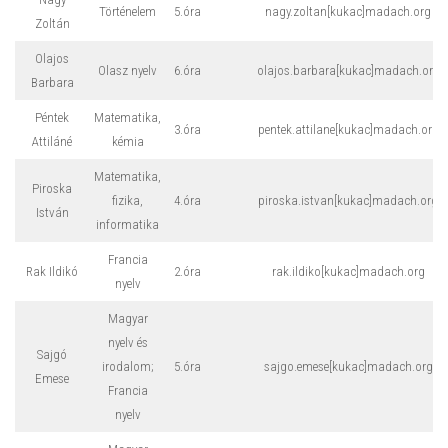
Történelem
5.óra
nagy.zoltan[kukac]madach.org
Zoltán
Olajos
Olasz nyelv
6.óra
olajos.barbara[kukac]madach.org
Barbara
Péntek
Matematika,
3.óra
pentek.attilane[kukac]madach.org
Attiláné
kémia
Matematika,
Piroska
fizika,
4.óra
piroska.istvan[kukac]madach.org
István
informatika
Francia
Rak Ildikó
2.óra
rak.ildiko[kukac]madach.org
nyelv
Magyar
nyelv és
Sajgó
irodalom;
5.óra
sajgo.emese[kukac]madach.org
Emese
Francia
nyelv