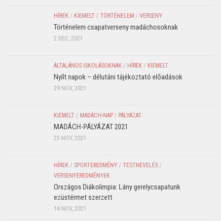
HÍREK
/
KIEMELT
/
TÖRTÉNELEM
/
VERSENY
Történelem csapatverseny madáchosoknak
2 DEC, 2021
ÁLTALÁNOS ISKOLÁSOKNAK
/
HÍREK
/
KIEMELT
Nyílt napok – délutáni tájékoztató előadások
29 NOV, 2021
KIEMELT
/
MADÁCH-NAP
/
PÁLYÁZAT
MADÁCH-PÁLYÁZAT 2021
23 NOV, 2021
HÍREK
/
SPORTEREDMÉNY
/
TESTNEVELÉS
/
VERSENYEREDMÉNYEK
Országos Diákolimpia: Lány gerelycsapatunk
ezüstérmet szerzett
14 NOV, 2021