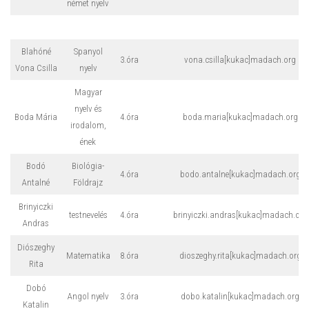
német nyelv
Blahóné
Spanyol
3.óra
vona.csilla[kukac]madach.org
Vona Csilla
nyelv
Magyar
nyelv és
Boda Mária
4.óra
boda.maria[kukac]madach.org
irodalom,
ének
Bodó
Biológia-
4.óra
bodo.antalne[kukac]madach.org
Antalné
Földrajz
Brinyiczki
testnevelés
4.óra
brinyiczki.andras[kukac]madach.org
Andras
Diószeghy
Matematika
8.óra
dioszeghy.rita[kukac]madach.org
Rita
Dobó
Angol nyelv
3.óra
dobo.katalin[kukac]madach.org
Katalin