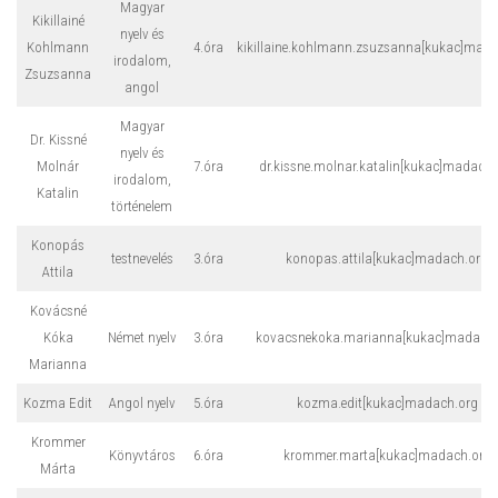
Magyar
Kikillainé
nyelv és
Kohlmann
4.óra
kikillaine.kohlmann.zsuzsanna[kukac]mada
irodalom,
Zsuzsanna
angol
Magyar
Dr. Kissné
nyelv és
Molnár
7.óra
dr.kissne.molnar.katalin[kukac]madach.
irodalom,
Katalin
történelem
Konopás
testnevelés
3.óra
konopas.attila[kukac]madach.org
Attila
Kovácsné
Kóka
Német nyelv
3.óra
kovacsnekoka.marianna[kukac]madach.
Marianna
Kozma Edit
Angol nyelv
5.óra
kozma.edit[kukac]madach.org
Krommer
Könyvtáros
6.óra
krommer.marta[kukac]madach.org
Márta