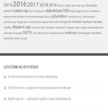
2016
2017
2015
2018
2019
Beszélni
advent
angol
bernáth kupa
családi nap
diákolimpia
DÖK
nehéz
DDC
diákcsere
döntő
együtt olvas a Madách
golyatábor
eredmények
felvételi
fenntarthatóság
futsal
határtalanul
informatika
központi felvételi
levelező verseny
javítóvizsga
kajak-kenu
kutatók éjszakája
kézilabda
Madách-nap
lányfoci
madách-túra
Madách pályázat
magyar nyelv napja
megemlékezés
OKTV
tankönyv
verseny
nemzeti ünnepek
olasz fesztivál
Szónokverseny
tehetségpont
vetélkedő
állás
úszás
LEGUTÓBBI BEJEGYZÉSEK
A német levelező verseny döntősei
Történelem csapatverseny madáchosoknak
Nyílt napok – délutáni tájékoztató előadások