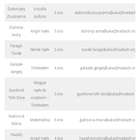
Dubinczky
Vizuális
6.óra
dubniczky.zsuzsanna[kukac]madach.o
Zsuzsanna
kultúra
Duhonyi
Angol nyelv
5.óra
duhonyi.anita[kukac]madach.org
Anita
Faragó
Német nyelv
2.óra
tunde.farago[kukac]madach.org
Tünde
Galazek
Történelem
4.óra
galazek.gergely[kukac]madach.org
Gergely
Magyar
Gyurkoné
nyelv és
5.óra
gyurkone.toth.dora[kukac]madach.or
Tóth Dóra
irodalom –
Történelem
Gubisová
Matematika
6.óra
gubisova.maria[kukac]madach.org
Mária
Hazafy
Angol nyelv
4.óra
hazafy.krisztina[kukac]madach.org