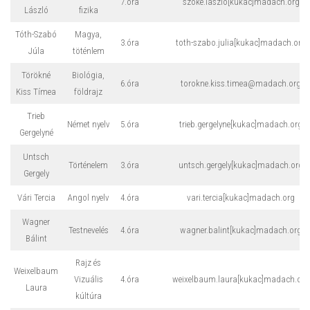
7.óra
szoke.laszlo[kukac]madach.org
László
fizika
Tóth-Szabó
Magya,
3.óra
toth-szabo.julia[kukac]madach.org
Júla
töténlem
Törökné
Biológia,
6.óra
torokne.kiss.timea@madach.org
Kiss Tímea
földrajz
Trieb
Német nyelv
5.óra
trieb.gergelyne[kukac]madach.org
Gergelyné
Untsch
Történelem
3.óra
untsch.gergely[kukac]madach.org
Gergely
Vári Tercia
Angol nyelv
4.óra
vari.tercia[kukac]madach.org
Wagner
Testnevelés
4.óra
wagner.balint[kukac]madach.org
Bálint
Rajz és
Weixelbaum
Vizuális
4.óra
weixelbaum.laura[kukac]madach.org
Laura
kúltúra