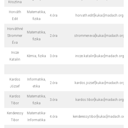
Krisztina
Horváth
Matematika,
4.óra
horvath.edit[kukac]madach.org
Edit
fizika
Horváthné
Matematika,
Strommer
2.óra
strommer.eva[kukac]madach.org
fizika
Éva
Incze
Kémia, fizika
3.óra
incze.katalin[kukac]madach.org
Katalin
Kardos
Informatika,
2.óra
kardos.jozsef[kukac]madach.org
József
etika
Kardos
Matematika,
3.óra
kardos.tibor[kukac]madach.org
Tibor
fizika
Kenderessy
Matematika-
4.óra
kenderessy.tibor[kukac]madach.org
Tibor
Informatika