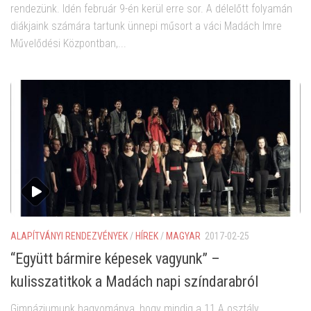
rendezünk. Idén február 9-én kerül erre sor. A délelőtt folyamán
diákjaink számára tartunk ünnepi műsort a váci Madách Imre
Művelődési Központban,...
ALAPÍTVÁNYI RENDEZVÉNYEK
/
HÍREK
/
MAGYAR
2017-02-25
“Együtt bármire képesek vagyunk” –
kulisszatitkok a Madách napi színdarabról
Gimnáziumunk hagyománya, hogy mindig a 11.A osztály