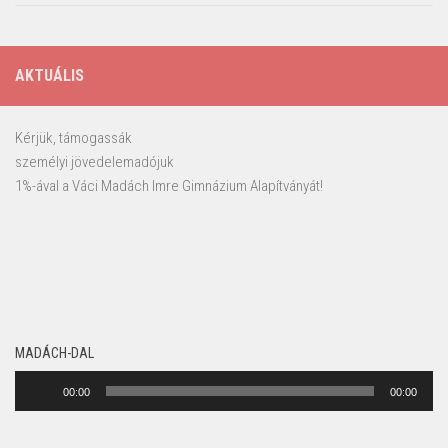
AKTUÁLIS
Kérjük, támogassák
személyi jövedelemadójuk
1%-ával a Váci Madách Imre Gimnázium Alapítványát!
MADÁCH-DAL
Audió
00:00
00:00
lejátszó