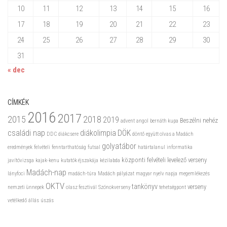
10
11
12
13
14
15
16
17
18
19
20
21
22
23
24
25
26
27
28
29
30
31
« dec
CÍMKÉK
2016
2017
2015
2018
2019
Beszélni nehéz
advent
angol
bernáth kupa
családi nap
diákolimpia
DÖK
DDC
diákcsere
döntő
együtt olvas a Madách
golyatábor
eredmények
felvételi
fenntarthatóság
futsal
határtalanul
informatika
központi felvételi
levelező verseny
javítóvizsga
kajak-kenu
kutatók éjszakája
kézilabda
Madách-nap
lányfoci
madách-túra
Madách pályázat
magyar nyelv napja
megemlékezés
OKTV
tankönyv
verseny
nemzeti ünnepek
olasz fesztivál
Szónokverseny
tehetségpont
vetélkedő
állás
úszás