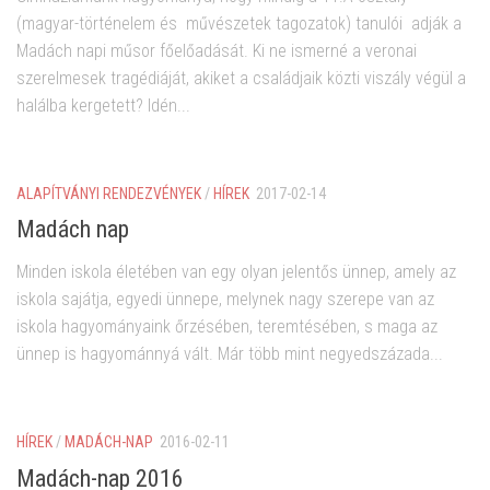
(magyar-történelem és művészetek tagozatok) tanulói adják a
Madách napi műsor főelőadását. Ki ne ismerné a veronai
szerelmesek tragédiáját, akiket a családjaik közti viszály végül a
halálba kergetett? Idén...
ALAPÍTVÁNYI RENDEZVÉNYEK
/
HÍREK
2017-02-14
Madách nap
Minden iskola életében van egy olyan jelentős ünnep, amely az
iskola sajátja, egyedi ünnepe, melynek nagy szerepe van az
iskola hagyományaink őrzésében, teremtésében, s maga az
ünnep is hagyománnyá vált. Már több mint negyedszázada...
HÍREK
/
MADÁCH-NAP
2016-02-11
Madách-nap 2016