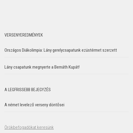
VERSENYEREDMÉNYEK
Országos Diákolimpia: Lány gerelycsapatunk ezüstérmet szerzett
Lány csapatunk megnyerte a Bernáth Kupát!
A LEGFRISSEBB BEJEGYZÉS
A német levelező verseny döntősei
Örökbefogadókat keresünk