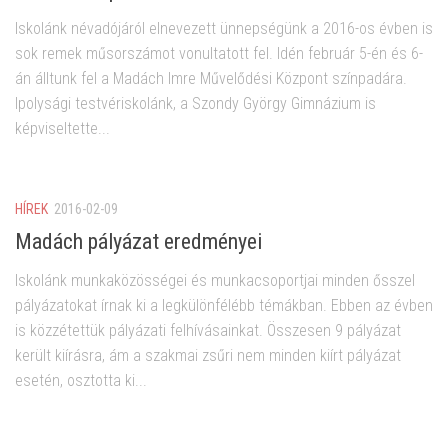
Iskolánk névadójáról elnevezett ünnepségünk a 2016-os évben is
sok remek műsorszámot vonultatott fel. Idén február 5-én és 6-
án álltunk fel a Madách Imre Művelődési Központ színpadára.
Ipolysági testvériskolánk, a Szondy György Gimnázium is
képviseltette...
HÍREK
2016-02-09
Madách pályázat eredményei
Iskolánk munkaközösségei és munkacsoportjai minden ősszel
pályázatokat írnak ki a legkülönfélébb témákban. Ebben az évben
is közzétettük pályázati felhívásainkat. Összesen 9 pályázat
került kiírásra, ám a szakmai zsűri nem minden kiírt pályázat
esetén, osztotta ki...