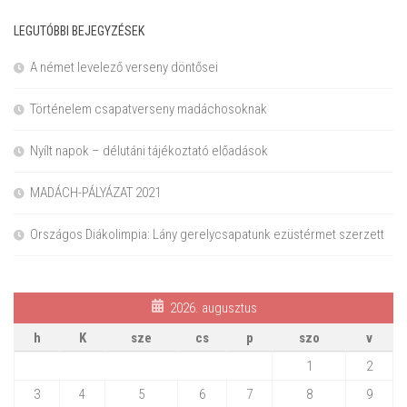
LEGUTÓBBI BEJEGYZÉSEK
A német levelező verseny döntősei
Történelem csapatverseny madáchosoknak
Nyílt napok – délutáni tájékoztató előadások
MADÁCH-PÁLYÁZAT 2021
Országos Diákolimpia: Lány gerelycsapatunk ezüstérmet szerzett
2026. augusztus
h
K
sze
cs
p
szo
v
1
2
3
4
5
6
7
8
9