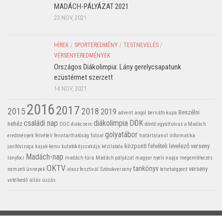
MADÁCH-PÁLYÁZAT 2021
23 NOV, 2021
HÍREK
/
SPORTEREDMÉNY
/
TESTNEVELÉS
/
VERSENYEREDMÉNYEK
Országos Diákolimpia: Lány gerelycsapatunk
ezüstérmet szerzett
14 NOV, 2021
2016
2017
2015
2018
2019
Beszélni
advent
angol
bernáth kupa
családi nap
diákolimpia
DÖK
nehéz
DDC
diákcsere
döntő
együtt olvas a Madách
golyatábor
eredmények
felvételi
fenntarthatóság
futsal
határtalanul
informatika
központi felvételi
levelező verseny
javítóvizsga
kajak-kenu
kutatók éjszakája
kézilabda
Madách-nap
lányfoci
madách-túra
Madách pályázat
magyar nyelv napja
megemlékezés
OKTV
tankönyv
verseny
nemzeti ünnepek
olasz fesztivál
Szónokverseny
tehetségpont
vetélkedő
állás
úszás