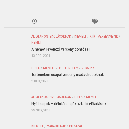
ÁLTALÁNOS ISKOLÁSOKNAK
/
KIEMELT
/
KIÍRT VERSENYEINK
/
NÉMET
A német levelező verseny döntősei
13 DEC, 2021
HÍREK
/
KIEMELT
/
TÖRTÉNELEM
/
VERSENY
Történelem csapatverseny madáchosoknak
2 DEC, 2021
ÁLTALÁNOS ISKOLÁSOKNAK
/
HÍREK
/
KIEMELT
Nyílt napok – délutáni tájékoztató előadások
29 NOV, 2021
KIEMELT
/
MADÁCH-NAP
/
PÁLYÁZAT