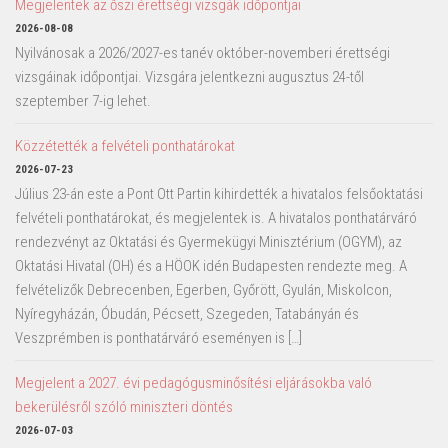
Megjelentek az őszi érettségi vizsgák időpontjai
2026-08-08
Nyilvánosak a 2026/2027-es tanév október-novemberi érettségi
vizsgáinak időpontjai. Vizsgára jelentkezni augusztus 24-től
szeptember 7-ig lehet.
Közzétették a felvételi ponthatárokat
2026-07-23
Július 23-án este a Pont Ott Partin kihirdették a hivatalos felsőoktatási
felvételi ponthatárokat, és megjelentek is. A hivatalos ponthatárváró
rendezvényt az Oktatási és Gyermekügyi Minisztérium (OGYM), az
Oktatási Hivatal (OH) és a HÖOK idén Budapesten rendezte meg. A
felvételizők Debrecenben, Egerben, Győrött, Gyulán, Miskolcon,
Nyíregyházán, Óbudán, Pécsett, Szegeden, Tatabányán és
Veszprémben is ponthatárváró eseményen is […]
Megjelent a 2027. évi pedagógusminősítési eljárásokba való
bekerülésről szóló miniszteri döntés
2026-07-03