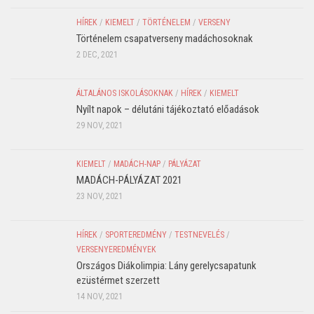
HÍREK
/
KIEMELT
/
TÖRTÉNELEM
/
VERSENY
Történelem csapatverseny madáchosoknak
2 DEC, 2021
ÁLTALÁNOS ISKOLÁSOKNAK
/
HÍREK
/
KIEMELT
Nyílt napok – délutáni tájékoztató előadások
29 NOV, 2021
KIEMELT
/
MADÁCH-NAP
/
PÁLYÁZAT
MADÁCH-PÁLYÁZAT 2021
23 NOV, 2021
HÍREK
/
SPORTEREDMÉNY
/
TESTNEVELÉS
/
VERSENYEREDMÉNYEK
Országos Diákolimpia: Lány gerelycsapatunk
ezüstérmet szerzett
14 NOV, 2021