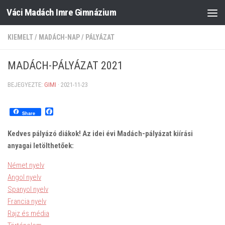
Váci Madách Imre Gimnázium
Skip to content
KIEMELT
/
MADÁCH-NAP
/
PÁLYÁZAT
MADÁCH-PÁLYÁZAT 2021
BEJEGYEZTE:
GIMI
·
2021-11-23
Facebook
Share
Kedves pályázó diákok! Az idei évi Madách-pályázat kiírási
anyagai letölthetőek:
Német nyelv
Angol nyelv
Spanyol nyelv
Francia nyelv
Rajz és média