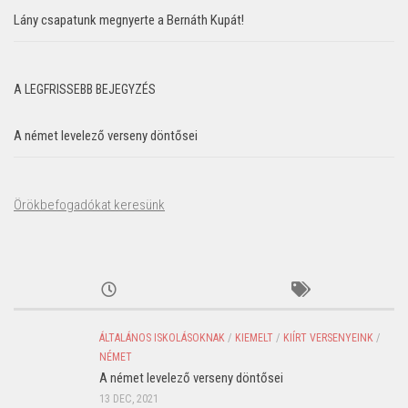
Lány csapatunk megnyerte a Bernáth Kupát!
A LEGFRISSEBB BEJEGYZÉS
A német levelező verseny döntősei
Örökbefogadókat keresünk
ÁLTALÁNOS ISKOLÁSOKNAK
/
KIEMELT
/
KIÍRT VERSENYEINK
/
NÉMET
A német levelező verseny döntősei
13 DEC, 2021