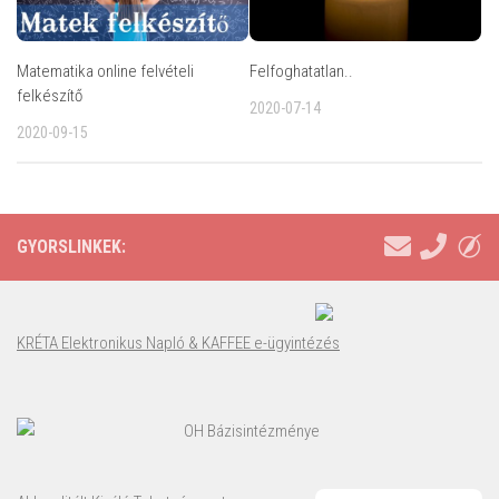
Matematika online felvételi
Felfoghatatlan..
felkészítő
2020-07-14
2020-09-15
GYORSLINKEK:
KRÉTA Elektronikus Napló & KAFFEE e-ügyintézés
OH Bázisintézménye