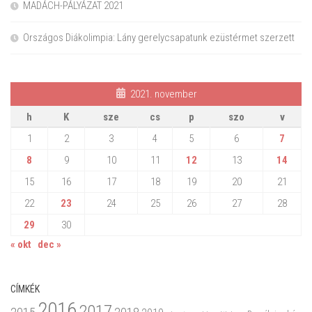
MADÁCH-PÁLYÁZAT 2021
Országos Diákolimpia: Lány gerelycsapatunk ezüstérmet szerzett
2021. november
h
K
sze
cs
p
szo
v
1
2
3
4
5
6
7
8
9
10
11
12
13
14
15
16
17
18
19
20
21
22
23
24
25
26
27
28
29
30
« okt
dec »
CÍMKÉK
2016
2017