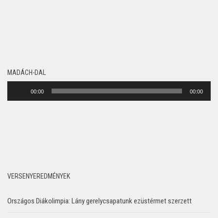
MADÁCH-DAL
Audió
00:00
00:00
lejátszó
VERSENYEREDMÉNYEK
Országos Diákolimpia: Lány gerelycsapatunk ezüstérmet szerzett