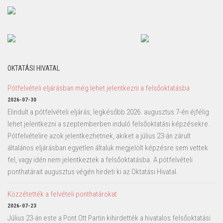
OKTATÁSI HIVATAL
Pótfelvételi eljárásban még lehet jelentkezni a felsőoktatásba
2026-07-30
Elindult a pótfelvételi eljárás, legkésőbb 2026. augusztus 7-én éjfélig
lehet jelentkezni a szeptemberben induló felsőoktatási képzésekre.
Pótfelvételire azok jelentkezhetnek, akiket a július 23-án zárult
általános eljárásban egyetlen általuk megjelölt képzésre sem vettek
fel, vagy idén nem jelentkeztek a felsőoktatásba. A pótfelvételi
ponthatárait augusztus végén hirdeti ki az Oktatási Hivatal.
Közzétették a felvételi ponthatárokat
2026-07-23
Július 23-án este a Pont Ott Partin kihirdették a hivatalos felsőoktatási