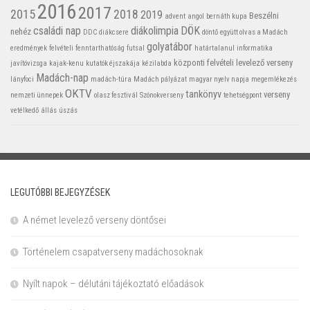
2016
2017
2015
2018
2019
Beszélni
advent
angol
bernáth kupa
családi nap
diákolimpia
DÖK
nehéz
DDC
diákcsere
döntő
együtt olvas a Madách
golyatábor
eredmények
felvételi
fenntarthatóság
futsal
határtalanul
informatika
központi felvételi
levelező verseny
javítóvizsga
kajak-kenu
kutatók éjszakája
kézilabda
Madách-nap
lányfoci
madách-túra
Madách pályázat
magyar nyelv napja
megemlékezés
OKTV
tankönyv
verseny
nemzeti ünnepek
olasz fesztivál
Szónokverseny
tehetségpont
vetélkedő
állás
úszás
LEGUTÓBBI BEJEGYZÉSEK
A német levelező verseny döntősei
Történelem csapatverseny madáchosoknak
Nyílt napok – délutáni tájékoztató előadások