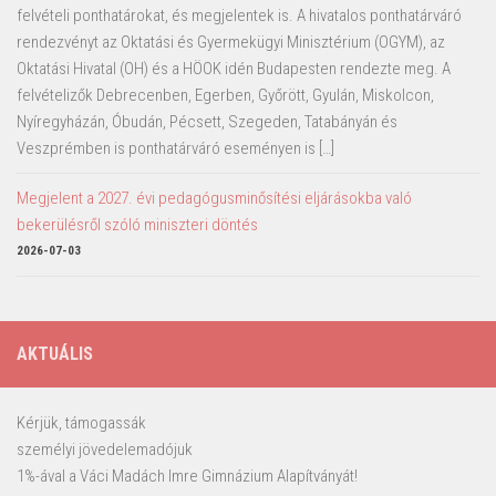
felvételi ponthatárokat, és megjelentek is. A hivatalos ponthatárváró
rendezvényt az Oktatási és Gyermekügyi Minisztérium (OGYM), az
Oktatási Hivatal (OH) és a HÖOK idén Budapesten rendezte meg. A
felvételizők Debrecenben, Egerben, Győrött, Gyulán, Miskolcon,
Nyíregyházán, Óbudán, Pécsett, Szegeden, Tatabányán és
Veszprémben is ponthatárváró eseményen is […]
Megjelent a 2027. évi pedagógusminősítési eljárásokba való
bekerülésről szóló miniszteri döntés
2026-07-03
AKTUÁLIS
Kérjük, támogassák
személyi jövedelemadójuk
1%-ával a Váci Madách Imre Gimnázium Alapítványát!