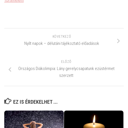
Történelem
KÖVETKEZŐ
Nyílt napok – délutáni tájékoztató előadások
ELŐZŐ
Országos Diákolimpia: Lány gerelycsapatunk ezüstérmet
szerzett
EZ IS ÉRDEKELHET ...