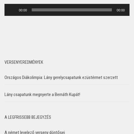
Audió
00:00
00:00
lejátszó
VERSENYEREDMÉNYEK
Országos Diákolimpia: Lány gerelycsapatunk ezüstérmet szerzett
Lány csapatunk megnyerte a Bernáth Kupát!
A LEGFRISSEBB BEJEGYZÉS
A német levelező verseny döntősei