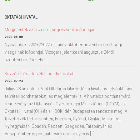
OKTATÁSI HIVATAL
Megjelentek az őszi érettségi vizsgák időpontjai
2026-08-08
Nyilvánosak a 2026/2027-es tanév október-novemberi érettségi
vizsgáinak időpontjai. Vizsgára jelentkezni augusztus 24-től
szeptember 7-ig lehet.
Közzétették a felvételi ponthatárokat
2026-07-23
Július 23-án este a Pont Ott Partin kihirdették a hivatalos felsőoktatási
felvételi ponthatárokat, és megjelentek is. A hivatalos ponthatárváró
rendezvényt az Oktatási és Gyermekügyi Minisztérium (OGYM), az
Oktatási Hivatal (OH) és a HÖOK idén Budapesten rendezte meg. A
felvételizők Debrecenben, Egerben, Győrött, Gyulán, Miskolcon,
Nyíregyházán, Óbudán, Pécsett, Szegeden, Tatabányán és
Veszprémben is ponthatárváró eseményen is […]