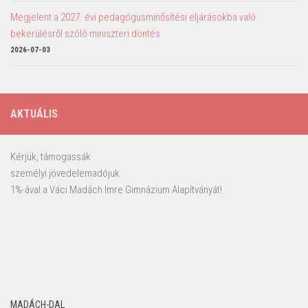
Megjelent a 2027. évi pedagógusminősítési eljárásokba való
bekerülésről szóló miniszteri döntés
2026-07-03
AKTUÁLIS
Kérjük, támogassák
személyi jövedelemadójuk
1%-ával a Váci Madách Imre Gimnázium Alapítványát!
MADÁCH-DAL