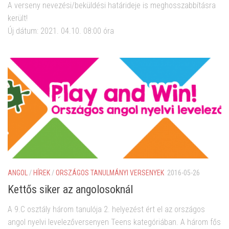
A verseny nevezési/beküldési határideje is meghosszabbításra
került!
Új dátum: 2021. 04.10. 08:00 óra
ANGOL
/
HÍREK
/
ORSZÁGOS TANULMÁNYI VERSENYEK
2016-05-26
Kettős siker az angolosoknál
A 9.C osztály három tanulója 2. helyezést ért el az országos
angol nyelvi levelezőversenyen Teens kategóriában. A három fős