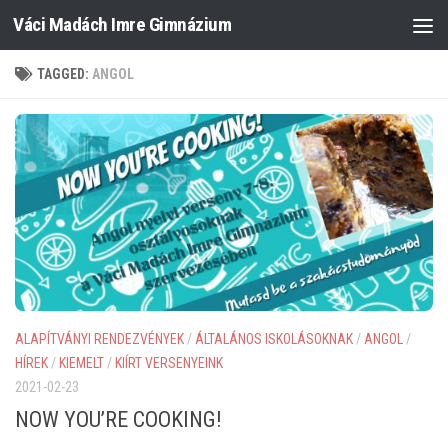
Váci Madách Imre Gimnázium
Skip to content
TAGGED:
ANGOL
ALAPÍTVÁNYI RENDEZVÉNYEK
/
ÁLTALÁNOS ISKOLÁSOKNAK
/
ANGOL
/
HÍREK
/
KIEMELT
/
KIÍRT VERSENYEINK
2021-02-23
NOW YOU’RE COOKING!