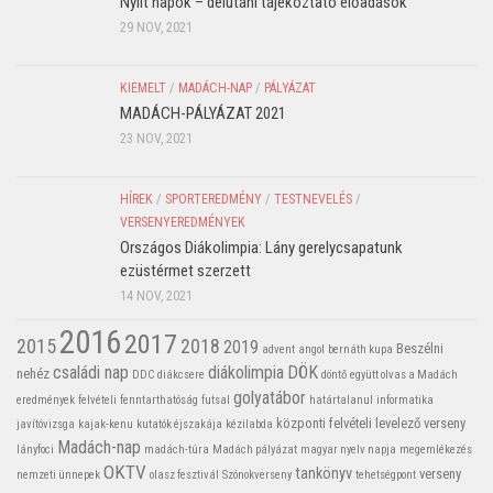
Nyílt napok – délutáni tájékoztató előadások
29 NOV, 2021
KIEMELT
/
MADÁCH-NAP
/
PÁLYÁZAT
MADÁCH-PÁLYÁZAT 2021
23 NOV, 2021
HÍREK
/
SPORTEREDMÉNY
/
TESTNEVELÉS
/
VERSENYEREDMÉNYEK
Országos Diákolimpia: Lány gerelycsapatunk
ezüstérmet szerzett
14 NOV, 2021
2016
2017
2015
2018
2019
Beszélni
advent
angol
bernáth kupa
családi nap
diákolimpia
DÖK
nehéz
DDC
diákcsere
döntő
együtt olvas a Madách
golyatábor
eredmények
felvételi
fenntarthatóság
futsal
határtalanul
informatika
központi felvételi
levelező verseny
javítóvizsga
kajak-kenu
kutatók éjszakája
kézilabda
Madách-nap
lányfoci
madách-túra
Madách pályázat
magyar nyelv napja
megemlékezés
OKTV
tankönyv
verseny
nemzeti ünnepek
olasz fesztivál
Szónokverseny
tehetségpont