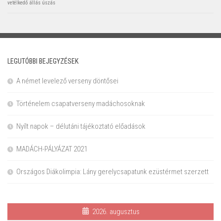
vetélkedő
állás
úszás
LEGUTÓBBI BEJEGYZÉSEK
A német levelező verseny döntősei
Történelem csapatverseny madáchosoknak
Nyílt napok – délutáni tájékoztató előadások
MADÁCH-PÁLYÁZAT 2021
Országos Diákolimpia: Lány gerelycsapatunk ezüstérmet szerzett
2026. augusztus