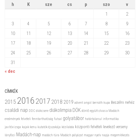
h
K
sze
cs
p
szo
v
1
2
3
4
5
6
7
8
9
10
11
12
13
14
15
16
17
18
19
20
21
22
23
24
25
26
27
28
29
30
31
« dec
CÍMKÉK
2016
2017
2015
2018
2019
Beszélni nehéz
advent
angol
bernáth kupa
családi nap
diákolimpia
DÖK
DDC
diákcsere
döntő
együtt olvas a Madách
golyatábor
eredmények
felvételi
fenntarthatóság
futsal
határtalanul
informatika
központi felvételi
levelező verseny
javítóvizsga
kajak-kenu
kutatók éjszakája
kézilabda
Madách-nap
lányfoci
madách-túra
Madách pályázat
magyar nyelv napja
megemlékezés