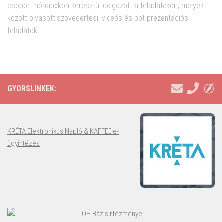
csoport hónapokon keresztül dolgozott a feladatokon, melyek
között olvasott szövegértési, videós és ppt prezentációs
feladatok...
GYORSLINKEK:
KRÉTA Elektronikus Napló & KAFFEE e-
ügyintézés
OH Bázisintézménye