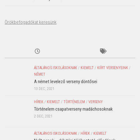
Örökbefogadókat keresünk
ÁLTALÁNOS ISKOLÁSOKNAK
/
KIEMELT
/
KIÍRT VERSENYEINK
/
NÉMET
A német levelező verseny döntősei
13 DEC, 2021
HÍREK
/
KIEMELT
/
TÖRTÉNELEM
/
VERSENY
Történelem csapatverseny madáchosoknak
2 DEC, 2021
ÁLTALÁNOS ISKOLÁSOKNAK
/
HÍREK
/
KIEMELT