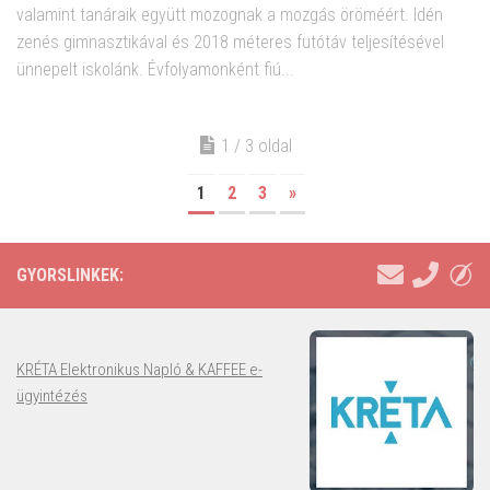
valamint tanáraik együtt mozognak a mozgás öröméért. Idén
zenés gimnasztikával és 2018 méteres futótáv teljesítésével
ünnepelt iskolánk. Évfolyamonként fiú...
1 / 3 oldal
1
2
3
»
GYORSLINKEK:
KRÉTA Elektronikus Napló & KAFFEE e-
ügyintézés