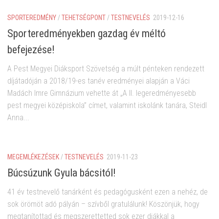
SPORTEREDMÉNY
/
TEHETSÉGPONT
/
TESTNEVELÉS
2019-12-16
Sporteredményekben gazdag év méltó
befejezése!
A Pest Megyei Diáksport Szövetség a múlt pénteken rendezett
díjátadóján a 2018/19-es tanév eredményei alapján a Váci
Madách Imre Gimnázium vehette át „A II. legeredményesebb
pest megyei középiskola” címet, valamint iskolánk tanára, Steidl
Anna...
MEGEMLÉKEZÉSEK
/
TESTNEVELÉS
2019-11-23
Búcsúzunk Gyula bácsitól!
41 év testnevelő tanárként és pedagógusként ezen a nehéz, de
sok örömöt adó pályán – szívből gratulálunk! Köszönjük, hogy
megtanítottad és megszerettetted sok ezer diákkal a