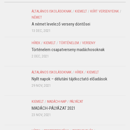
ÁLTALÁNOS ISKOLÁSOKNAK
/
KIEMELT
/
KIÍRT VERSENYEINK
/
NÉMET
A német levelező verseny döntősei
13 DEC, 2021
HÍREK
/
KIEMELT
/
TÖRTÉNELEM
/
VERSENY
Történelem csapatverseny madáchosoknak
2 DEC, 2021
ÁLTALÁNOS ISKOLÁSOKNAK
/
HÍREK
/
KIEMELT
Nyílt napok – délutáni tájékoztató előadások
29 NOV, 2021
KIEMELT
/
MADÁCH-NAP
/
PÁLYÁZAT
MADÁCH-PÁLYÁZAT 2021
23 NOV, 2021