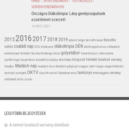
HÍREK
/
SPORTEREDMÉNY
/
TESTNEVELÉS
/
VERSENYEREDMÉNYEK
Országos Diákolimpia: Lány gerelycsapatunk
ezüstérmet szerzett
14 NOV, 2021
2016
2017
2015
2018
2019
Beszélni
advent
angol
bernáth kupa
családi nap
diákolimpia
DÖK
nehéz
DDC
diákcsere
döntő
együtt olvas a Madách
golyatábor
eredmények
felvételi
fenntarthatóság
futsal
határtalanul
informatika
központi felvételi
levelező verseny
javítóvizsga
kajak-kenu
kutatók éjszakája
kézilabda
Madách-nap
lányfoci
madách-túra
Madách pályázat
magyar nyelv napja
megemlékezés
OKTV
tankönyv
verseny
nemzeti ünnepek
olasz fesztivál
Szónokverseny
tehetségpont
vetélkedő
állás
úszás
LEGUTÓBBI BEJEGYZÉSEK
A német levelező verseny döntősei