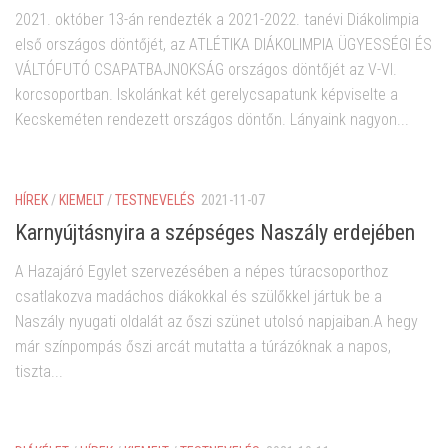
2021. október 13-án rendezték a 2021-2022. tanévi Diákolimpia
első országos döntőjét, az ATLÉTIKA DIÁKOLIMPIA ÜGYESSÉGI ÉS
VÁLTÓFUTÓ CSAPATBAJNOKSÁG országos döntőjét az V-VI.
korcsoportban. Iskolánkat két gerelycsapatunk képviselte a
Kecskeméten rendezett országos döntőn. Lányaink nagyon...
HÍREK
/
KIEMELT
/
TESTNEVELÉS
2021-11-07
Karnyújtásnyira a szépséges Naszály erdejében
A Hazajáró Egylet szervezésében a népes túracsoporthoz
csatlakozva madáchos diákokkal és szülőkkel jártuk be a
Naszály nyugati oldalát az őszi szünet utolsó napjaiban.A hegy
már színpompás őszi arcát mutatta a túrázóknak a napos,
tiszta...