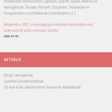
felvételizők Debrecenben, Egerben, Győrött, Gyulán, Miskolcon,
Nyíregyházán, Óbudán, Pécsett, Szegeden, Tatabányán és
Veszprémben is ponthatárváró eseményen is […]
Megjelent a 2027. évi pedagógusminősítési eljárásokba való
bekerülésről szóló miniszteri döntés
2026-07-03
AKTUÁLIS
Kérjük, támogassák
személyi jövedelemadójuk
1%-ával a Váci Madách Imre Gimnázium Alapítványát!