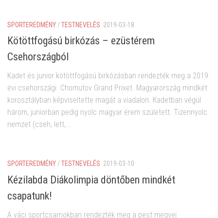
SPORTEREDMÉNY
/
TESTNEVELÉS
2019-03-18
Kötöttfogású birkózás – ezüstérem
Csehországból
Kadet és junior kötöttfogású birkózásban rendezték meg a 2019.
évi csehországi Chomutov Grand Prixet. Magyarország mindkét
korosztályban képviseltette magát a viadalon. Kadetban végül
három, juniorban pedig nyolc magyar érem született. Tizennyolc
nemzet (cseh, lett,...
SPORTEREDMÉNY
/
TESTNEVELÉS
2019-03-10
Kézilabda Diákolimpia döntőben mindkét
csapatunk!
A váci sportcsarnokban rendezték meg a pest megyei