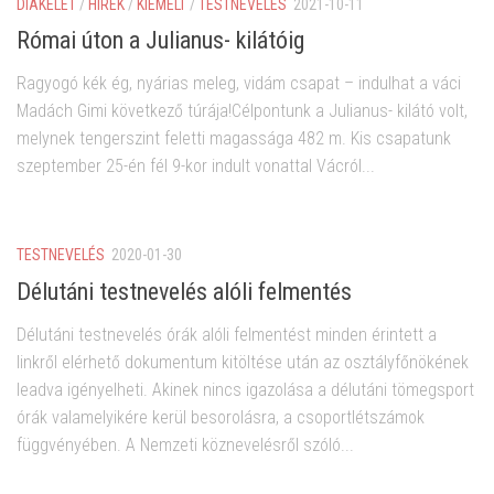
DIÁKÉLET
/
HÍREK
/
KIEMELT
/
TESTNEVELÉS
2021-10-11
Római úton a Julianus- kilátóig
Ragyogó kék ég, nyárias meleg, vidám csapat – indulhat a váci
Madách Gimi következő túrája!Célpontunk a Julianus- kilátó volt,
melynek tengerszint feletti magassága 482 m. Kis csapatunk
szeptember 25-én fél 9-kor indult vonattal Vácról...
TESTNEVELÉS
2020-01-30
Délutáni testnevelés alóli felmentés
Délutáni testnevelés órák alóli felmentést minden érintett a
linkről elérhető dokumentum kitöltése után az osztályfőnökének
leadva igényelheti. Akinek nincs igazolása a délutáni tömegsport
órák valamelyikére kerül besorolásra, a csoportlétszámok
függvényében. A Nemzeti köznevelésről szóló...