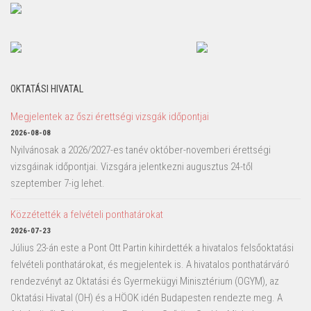
OKTATÁSI HIVATAL
Megjelentek az őszi érettségi vizsgák időpontjai
2026-08-08
Nyilvánosak a 2026/2027-es tanév október-novemberi érettségi
vizsgáinak időpontjai. Vizsgára jelentkezni augusztus 24-től
szeptember 7-ig lehet.
Közzétették a felvételi ponthatárokat
2026-07-23
Július 23-án este a Pont Ott Partin kihirdették a hivatalos felsőoktatási
felvételi ponthatárokat, és megjelentek is. A hivatalos ponthatárváró
rendezvényt az Oktatási és Gyermekügyi Minisztérium (OGYM), az
Oktatási Hivatal (OH) és a HÖOK idén Budapesten rendezte meg. A