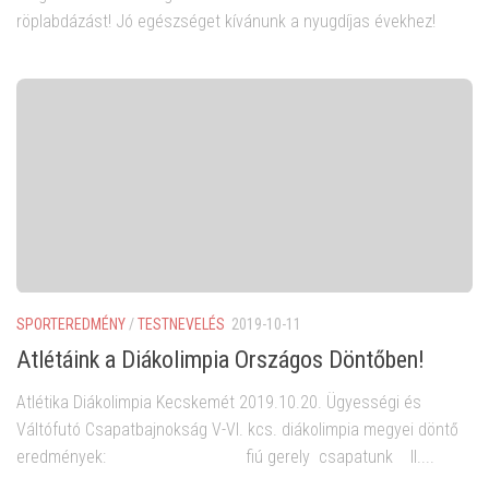
röplabdázást! Jó egészséget kívánunk a nyugdíjas évekhez!
SPORTEREDMÉNY
/
TESTNEVELÉS
2019-10-11
Atlétáink a Diákolimpia Országos Döntőben!
Atlétika Diákolimpia Kecskemét 2019.10.20. Ügyességi és
Váltófutó Csapatbajnokság V-VI. kcs. diákolimpia megyei döntő
eredmények: fiú gerely csapatunk II....