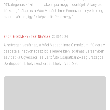
“B”kategóriás kézilabda diákolimpia megyei döntőjét. A lány és a
fiú kategóriában is a Váci Madách Imre Gimnázium nyerte meg
az aranyérmet, így ők képviselik Pest megyét...
SPORTEREDMÉNY
/
TESTNEVELÉS
2018-10-24
A hétvégén vasárnap, a Váci Madách Imre Gimnázium fiú gerely
csapata a nagyon rossz idő ellenére igen izgalmas versenyben
az Atlétika Ügyességi és Váltófutó Csapatbajnokság Országos
Döntőjében II. helyezést ért el. I.hely Váci SZC ...