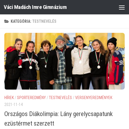
Váci Madách Imre Gimnázium
Skip to content
KATEGÓRIA:
TESTNEVELÉS
HÍREK
/
SPORTEREDMÉNY
/
TESTNEVELÉS
/
VERSENYEREDMÉNYEK
2021-11-14
Országos Diákolimpia: Lány gerelycsapatunk
ezüstérmet szerzett