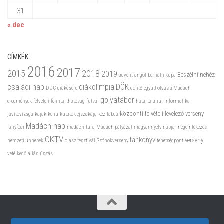
31
« dec
CÍMKÉK
2016
2017
2015
2018
2019
Beszélni nehéz
advent
angol
bernáth kupa
családi nap
diákolimpia
DÖK
DDC
diákcsere
döntő
együtt olvas a Madách
golyatábor
eredmények
felvételi
fenntarthatóság
futsal
határtalanul
informatika
központi felvételi
levelező verseny
javítóvizsga
kajak-kenu
kutatók éjszakája
kézilabda
Madách-nap
lányfoci
madách-túra
Madách pályázat
magyar nyelv napja
megemlékezés
OKTV
tankönyv
verseny
nemzeti ünnepek
olasz fesztivál
Szónokverseny
tehetségpont
vetélkedő
állás
úszás