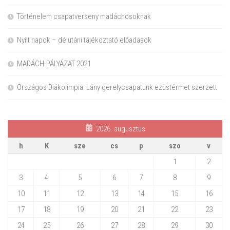
Történelem csapatverseny madáchosoknak
Nyílt napok – délutáni tájékoztató előadások
MADÁCH-PÁLYÁZAT 2021
Országos Diákolimpia: Lány gerelycsapatunk ezüstérmet szerzett
2026. augusztus
h
K
sze
cs
p
szo
v
1
2
3
4
5
6
7
8
9
10
11
12
13
14
15
16
17
18
19
20
21
22
23
24
25
26
27
28
29
30