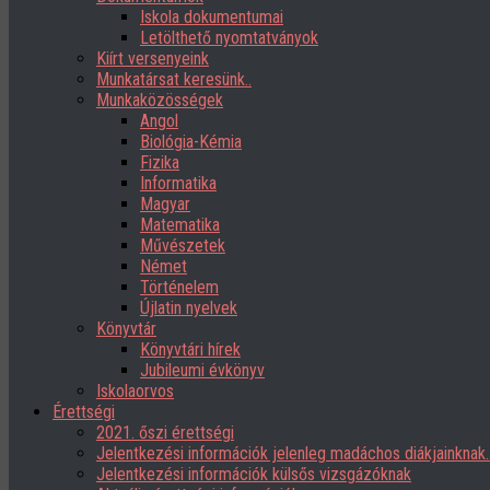
Iskola dokumentumai
Letölthető nyomtatványok
Kiírt versenyeink
Munkatársat keresünk..
Munkaközösségek
Angol
Biológia-Kémia
Fizika
Informatika
Magyar
Matematika
Művészetek
Német
Történelem
Újlatin nyelvek
Könyvtár
Könyvtári hírek
Jubileumi évkönyv
Iskolaorvos
Érettségi
2021. őszi érettségi
Jelentkezési információk jelenleg madáchos diákjainknak
Jelentkezési információk külsős vizsgázóknak