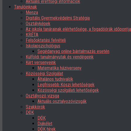
Aktuális érettségi információk
Tanulóinknak
Menza
Digitális Gyermekvédelmi Stratégia
Osztályképek
Az iskola tanárainak elérhetősége, a fogadóórák időpont
KRÉTA
Felsőoktatási felvételi
Iskolapszichológus
Segédanyag online bántalmazás esetén
Külföldi tanulmányutak és vendégeink
Kiírt versenyeink
Matematika háziverseny
Közösségi Szolgálat
Általános tudnivalók
Legfrissebb Köszi lehetőségek
Közösségi szolgálati lehetőségek
Osztályozó vizsga
Aktuális osztalyozóvizsgák
Szakkörök
DÖK
DÖK
Diákélet
DÖK hírek