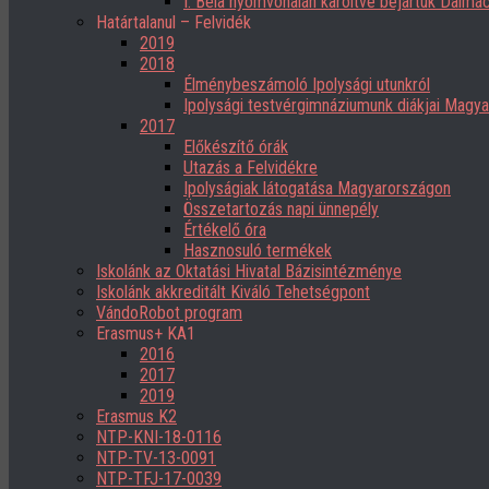
I. Béla nyomvonalán karöltve bejártuk Dalmác
Határtalanul – Felvidék
2019
2018
Élménybeszámoló Ipolysági utunkról
Ipolysági testvérgimnáziumunk diákjai Magy
2017
Előkészítő órák
Utazás a Felvidékre
Ipolyságiak látogatása Magyarországon
Összetartozás napi ünnepély
Értékelő óra
Hasznosuló termékek
Iskolánk az Oktatási Hivatal Bázisintézménye
Iskolánk akkreditált Kiváló Tehetségpont
VándoRobot program
Erasmus+ KA1
2016
2017
2019
Erasmus K2
NTP-KNI-18-0116
NTP-TV-13-0091
NTP-TFJ-17-0039