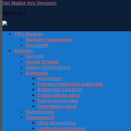
Váci Madách Imre Gimnázium
Miénk a jövő
VMIG Alapítvány
Alapítványi rendezvények
Egyszázalék
Intézmény
Kapcsolat
Iskolánk története
Különös közzétételi lista
Adatkezelés
Adatvédelem
E-learning Adatkezelési szabályzata
Adatkezelési Szabályzat
E-napló belépési adatai
Önéletrajzok kezelése
Üzenetköldési adatok
Bázisintézmény
Dokumentumok
Iskola dokumentumai
Letölthető nyomtatványok