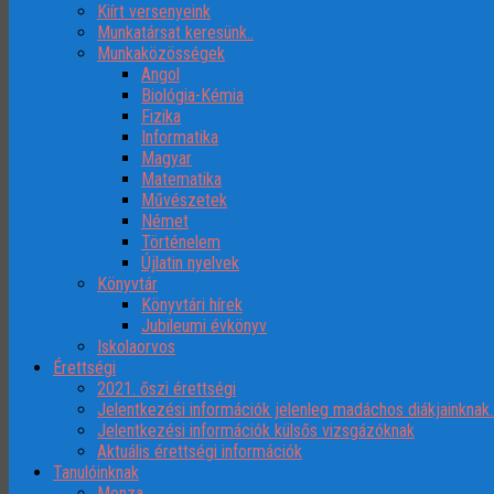
Kiírt versenyeink
Munkatársat keresünk..
Munkaközösségek
Angol
Biológia-Kémia
Fizika
Informatika
Magyar
Matematika
Művészetek
Német
Történelem
Újlatin nyelvek
Könyvtár
Könyvtári hírek
Jubileumi évkönyv
Iskolaorvos
Érettségi
2021. őszi érettségi
Jelentkezési információk jelenleg madáchos diákjainknak
Jelentkezési információk külsős vizsgázóknak
Aktuális érettségi információk
Tanulóinknak
Menza