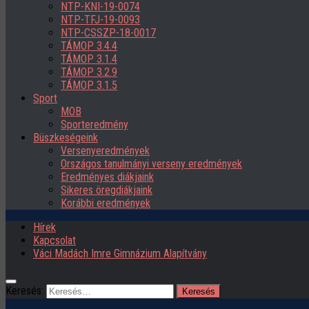
NTP-KNI-19-0074
NTP-TFJ-19-0093
NTP-CSSZP-18-0017
TÁMOP 3.4.4
TÁMOP 3.1.4
TÁMOP 3.2.9
TÁMOP 3.1.5
Sport
MOB
Sporteredmény
Büszkeségeink
Versenyeredmények
Országos tanulmányi verseny eredmények
Eredményes diákjaink
Sikeres öregdiákjaink
Korábbi eredmények
Hírek
Kapcsolat
Váci Madách Imre Gimnázium Alapítvány
Keresés: