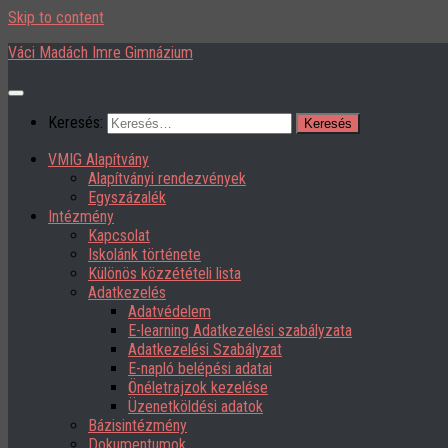
Skip to content
Váci Madách Imre Gimnázium
Keresés:
VMIG Alapítvány
Alapítványi rendezvények
Egyszázalék
Intézmény
Kapcsolat
Iskolánk története
Különös közzétételi lista
Adatkezelés
Adatvédelem
E-learning Adatkezelési szabályzata
Adatkezelési Szabályzat
E-napló belépési adatai
Önéletrajzok kezelése
Üzenetköldési adatok
Bázisintézmény
Dokumentumok