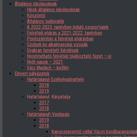
Általános iskolásoknak
Hírek általános iskolásoknak
Köszöntő
Általános tudnivalók
A 2022-2023. tanévben induló csoportjaink
Felvételi eljárás a 2021-2022. tanévben
Pontszámítás a felvételi eljárásban
Szóbeli és alkalmassági vizsgák
Gyakran Ismételt Kérdések
Nyomtatható felvételi tájékoztató füzet – új
Nyílt napok – 2021
Váci Madách – kisfilm
Elnyert pályázatok
Határtalanul-Székelyudvarhely
2018
2019
Határtalanul: Kárpátalja
2017
2018
Határtalanul!-Vajdaság
2019
2018
Kapocsteremtő céllal Vácot körülbarangolán