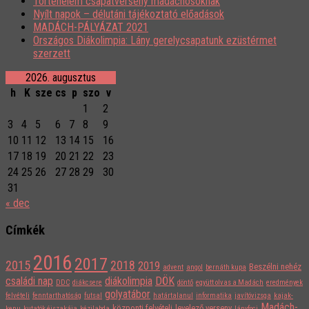
Történelem csapatverseny madáchosoknak
Nyílt napok – délutáni tájékoztató előadások
MADÁCH-PÁLYÁZAT 2021
Országos Diákolimpia: Lány gerelycsapatunk ezüstérmet
szerzett
2026. augusztus
h
K
sze
cs
p
szo
v
1
2
3
4
5
6
7
8
9
10
11
12
13
14
15
16
17
18
19
20
21
22
23
24
25
26
27
28
29
30
31
« dec
Címkék
2016
2017
2015
2018
2019
Beszélni nehéz
advent
angol
bernáth kupa
családi nap
diákolimpia
DÖK
DDC
diákcsere
döntő
együtt olvas a Madách
eredmények
golyatábor
felvételi
fenntarthatóság
futsal
határtalanul
informatika
javítóvizsga
kajak-
Madách-
központi felvételi
levelező verseny
kenu
kutatók éjszakája
kézilabda
lányfoci