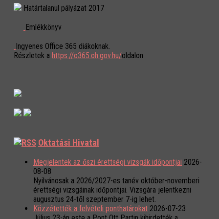
Határtalanul pályázat 2017
Emlékkönyv
Ingyenes Office 365 diákoknak.
Részletek a
https://o365.oh.gov.hu/
oldalon
Oktatási Hivatal
Megjelentek az őszi érettségi vizsgák időpontjai
2026-
08-08
Nyilvánosak a 2026/2027-es tanév október-novemberi
érettségi vizsgáinak időpontjai. Vizsgára jelentkezni
augusztus 24-től szeptember 7-ig lehet.
Közzétették a felvételi ponthatárokat
2026-07-23
Július 23-án este a Pont Ott Partin kihirdették a