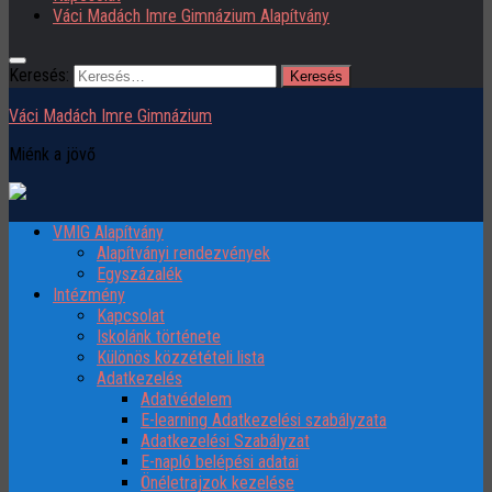
Váci Madách Imre Gimnázium Alapítvány
Keresés:
Váci Madách Imre Gimnázium
Miénk a jövő
VMIG Alapítvány
Alapítványi rendezvények
Egyszázalék
Intézmény
Kapcsolat
Iskolánk története
Különös közzétételi lista
Adatkezelés
Adatvédelem
E-learning Adatkezelési szabályzata
Adatkezelési Szabályzat
E-napló belépési adatai
Önéletrajzok kezelése