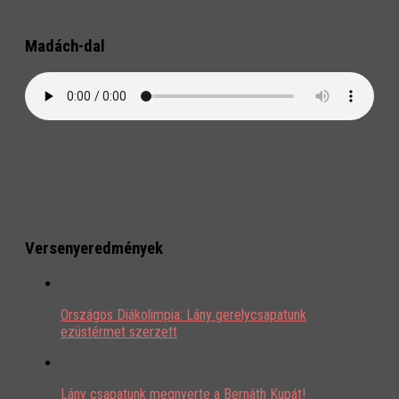
Madách-dal
Versenyeredmények
Országos Diákolimpia: Lány gerelycsapatunk
ezüstérmet szerzett
Lány csapatunk megnyerte a Bernáth Kupát!