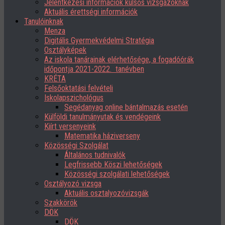
Jelentkezési információk külsős vizsgázóknak
Aktuális érettségi információk
Tanulóinknak
Menza
Digitális Gyermekvédelmi Stratégia
Osztályképek
Az iskola tanárainak elérhetősége, a fogadóórák
időpontja 2021-2022. tanévben
KRÉTA
Felsőoktatási felvételi
Iskolapszichológus
Segédanyag online bántalmazás esetén
Külföldi tanulmányutak és vendégeink
Kiírt versenyeink
Matematika háziverseny
Közösségi Szolgálat
Általános tudnivalók
Legfrissebb Köszi lehetőségek
Közösségi szolgálati lehetőségek
Osztályozó vizsga
Aktuális osztalyozóvizsgák
Szakkörök
DÖK
DÖK