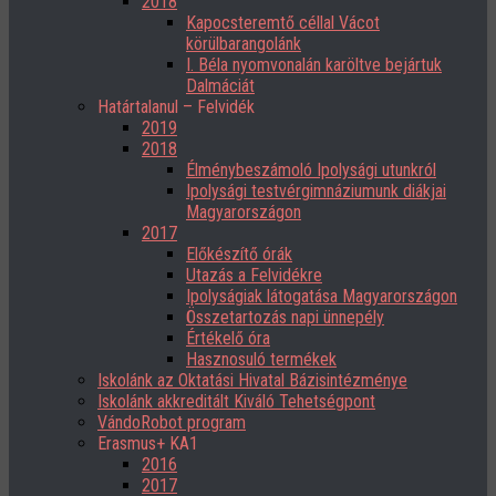
2018
Kapocsteremtő céllal Vácot
körülbarangolánk
I. Béla nyomvonalán karöltve bejártuk
Dalmáciát
Határtalanul – Felvidék
2019
2018
Élménybeszámoló Ipolysági utunkról
Ipolysági testvérgimnáziumunk diákjai
Magyarországon
2017
Előkészítő órák
Utazás a Felvidékre
Ipolyságiak látogatása Magyarországon
Összetartozás napi ünnepély
Értékelő óra
Hasznosuló termékek
Iskolánk az Oktatási Hivatal Bázisintézménye
Iskolánk akkreditált Kiváló Tehetségpont
VándoRobot program
Erasmus+ KA1
2016
2017