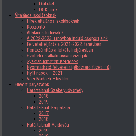
Diákélet
DÖK hírek
Általános iskolásoknak
Hírek általános iskolásoknak
Köszöntő
Általános tudnivalók
A 2022-2023. tanévben induló csoportjaink
Felvételi eljárás a 2021-2022. tanévben
Pontszámítás a felvételi eljárásban
Szóbeli és alkalmassági vizsgák
Gyakran Ismételt Kérdések
Nyomtatható felvételi tájékoztató füzet – új
Nyílt napok – 2021
Váci Madách – kisfilm
Elnyert pályázatok
Határtalanul-Székelyudvarhely
2018
2019
Határtalanul: Kárpátalja
2017
2018
Határtalanul!-Vajdaság
2019