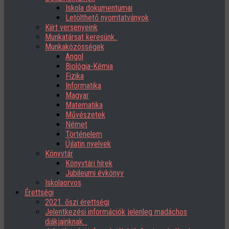
Iskola dokumentumai
Letölthető nyomtatványok
Kiírt versenyeink
Munkatársat keresünk..
Munkaközösségek
Angol
Biológia-Kémia
Fizika
Informatika
Magyar
Matematika
Művészetek
Német
Történelem
Újlatin nyelvek
Könyvtár
Könyvtári hírek
Jubileumi évkönyv
Iskolaorvos
Érettségi
2021. őszi érettségi
Jelentkezési információk jelenleg madáchos
diákjainknak…