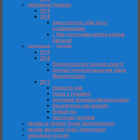
Határtalanul!-Vajdaság
2019
2018
Kapocsteremtő céllal Vácot
körülbarangolánk
I. Béla nyomvonalán karöltve bejártuk
Dalmáciát
Határtalanul – Felvidék
2019
2018
Élménybeszámoló Ipolysági utunkról
Ipolysági testvérgimnáziumunk diákjai
Magyarországon
2017
Előkészítő órák
Utazás a Felvidékre
Ipolyságiak látogatása Magyarországon
Összetartozás napi ünnepély
Értékelő óra
Hasznosuló termékek
Iskolánk az Oktatási Hivatal Bázisintézménye
Iskolánk akkreditált Kiváló Tehetségpont
VándoRobot program