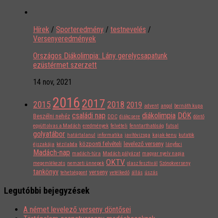
Hírek
/
Sporteredmény
/
testnevelés
/
Versenyeredmények
Országos Diákolimpia: Lány gerelycsapatunk
ezüstérmet szerzett
14 nov, 2021
2016
2017
2015
2018
2019
advent
angol
bernáth kupa
családi nap
diákolimpia
DÖK
Beszélni nehéz
DDC
diákcsere
döntő
együtt olvas a Madách
eredmények
felvételi
fenntarthatóság
futsal
golyatábor
határtalanul
informatika
javítóvizsga
kajak-kenu
kutatók
központi felvételi
levelező verseny
éjszakája
kézilabda
lányfoci
Madách-nap
madách-túra
Madách pályázat
magyar nyelv napja
OKTV
megemlékezés
nemzeti ünnepek
olasz fesztivál
Szónokverseny
tankönyv
verseny
tehetségpont
vetélkedő
állás
úszás
Legutóbbi bejegyzések
A német levelező verseny döntősei