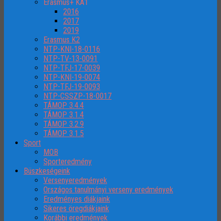
Erasmus+ KA1
2016
2017
2019
Erasmus K2
NTP-KNI-18-0116
NTP-TV-13-0091
NTP-TFJ-17-0039
NTP-KNI-19-0074
NTP-TFJ-19-0093
NTP-CSSZP-18-0017
TÁMOP 3.4.4
TÁMOP 3.1.4
TÁMOP 3.2.9
TÁMOP 3.1.5
Sport
MOB
Sporteredmény
Büszkeségeink
Versenyeredmények
Országos tanulmányi verseny eredmények
Eredményes diákjaink
Sikeres öregdiákjaink
Korábbi eredmények