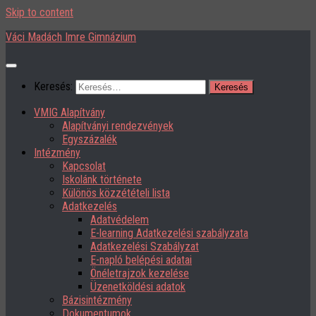
Skip to content
Váci Madách Imre Gimnázium
Keresés:
VMIG Alapítvány
Alapítványi rendezvények
Egyszázalék
Intézmény
Kapcsolat
Iskolánk története
Különös közzétételi lista
Adatkezelés
Adatvédelem
E-learning Adatkezelési szabályzata
Adatkezelési Szabályzat
E-napló belépési adatai
Önéletrajzok kezelése
Üzenetköldési adatok
Bázisintézmény
Dokumentumok