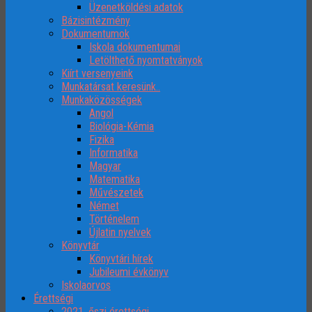
Üzenetköldési adatok
Bázisintézmény
Dokumentumok
Iskola dokumentumai
Letölthető nyomtatványok
Kiírt versenyeink
Munkatársat keresünk..
Munkaközösségek
Angol
Biológia-Kémia
Fizika
Informatika
Magyar
Matematika
Művészetek
Német
Történelem
Újlatin nyelvek
Könyvtár
Könyvtári hírek
Jubileumi évkönyv
Iskolaorvos
Érettségi
2021. őszi érettségi