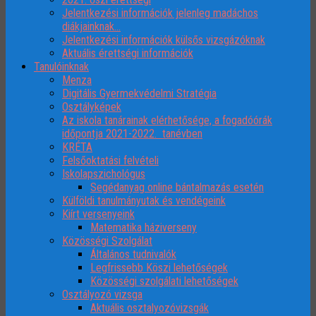
Jelentkezési információk jelenleg madáchos
diákjainknak…
Jelentkezési információk külsős vizsgázóknak
Aktuális érettségi információk
Tanulóinknak
Menza
Digitális Gyermekvédelmi Stratégia
Osztályképek
Az iskola tanárainak elérhetősége, a fogadóórák
időpontja 2021-2022. tanévben
KRÉTA
Felsőoktatási felvételi
Iskolapszichológus
Segédanyag online bántalmazás esetén
Külföldi tanulmányutak és vendégeink
Kiírt versenyeink
Matematika háziverseny
Közösségi Szolgálat
Általános tudnivalók
Legfrissebb Köszi lehetőségek
Közösségi szolgálati lehetőségek
Osztályozó vizsga
Aktuális osztalyozóvizsgák