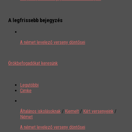
A legfrissebb bejegyzés
A német levelező verseny döntősei
Örökbefogadókat keresünk
Legutóbbi
Cimke
Általános iskolásoknak
/
Kiemelt
/
Kiírt versenyeink
/
Német
A német levelező verseny döntősei