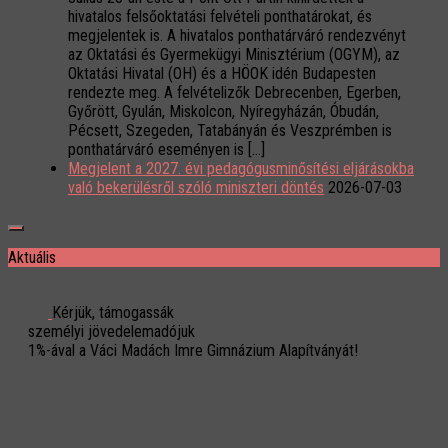
hivatalos felsőoktatási felvételi ponthatárokat, és
megjelentek is. A hivatalos ponthatárváró rendezvényt
az Oktatási és Gyermekügyi Minisztérium (OGYM), az
Oktatási Hivatal (OH) és a HÖOK idén Budapesten
rendezte meg. A felvételizők Debrecenben, Egerben,
Győrött, Gyulán, Miskolcon, Nyíregyházán, Óbudán,
Pécsett, Szegeden, Tatabányán és Veszprémben is
ponthatárváró eseményen is […]
Megjelent a 2027. évi pedagógusminősítési eljárásokba
való bekerülésről szóló miniszteri döntés
2026-07-03
Aktuális
Kérjük, támogassák
személyi jövedelemadójuk
1%-ával a Váci Madách Imre Gimnázium Alapítványát!