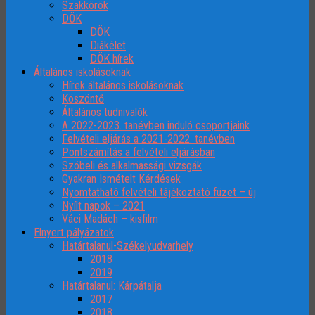
Szakkörök
DÖK
DÖK
Diákélet
DÖK hírek
Általános iskolásoknak
Hírek általános iskolásoknak
Köszöntő
Általános tudnivalók
A 2022-2023. tanévben induló csoportjaink
Felvételi eljárás a 2021-2022. tanévben
Pontszámítás a felvételi eljárásban
Szóbeli és alkalmassági vizsgák
Gyakran Ismételt Kérdések
Nyomtatható felvételi tájékoztató füzet – új
Nyílt napok – 2021
Váci Madách – kisfilm
Elnyert pályázatok
Határtalanul-Székelyudvarhely
2018
2019
Határtalanul: Kárpátalja
2017
2018