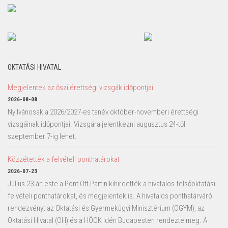
OKTATÁSI HIVATAL
Megjelentek az őszi érettségi vizsgák időpontjai
2026-08-08
Nyilvánosak a 2026/2027-es tanév október-novemberi érettségi
vizsgáinak időpontjai. Vizsgára jelentkezni augusztus 24-től
szeptember 7-ig lehet.
Közzétették a felvételi ponthatárokat
2026-07-23
Július 23-án este a Pont Ott Partin kihirdették a hivatalos felsőoktatási
felvételi ponthatárokat, és megjelentek is. A hivatalos ponthatárváró
rendezvényt az Oktatási és Gyermekügyi Minisztérium (OGYM), az
Oktatási Hivatal (OH) és a HÖOK idén Budapesten rendezte meg. A