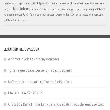
központi felvételi
levelező verseny
javítóvizsga
kajak-kenu
kutatók éjszakája
kézilabda
Madách-nap
lányfoci
madách-túra
Madách pályázat
magyar nyelv napja
megemlékezés
OKTV
tankönyv
verseny
nemzeti ünnepek
olasz fesztivál
Szónokverseny
tehetségpont
vetélkedő
állás
úszás
LEGUTÓBBI BEJEGYZÉSEK
A német levelező verseny döntősei
Történelem csapatverseny madáchosoknak
Nyílt napok – délutáni tájékoztató előadások
MADÁCH-PÁLYÁZAT 2021
Országos Diákolimpia: Lány gerelycsapatunk ezüstérmet szerzett