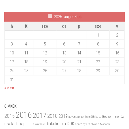
2026. augusztus
h
K
sze
cs
p
szo
v
1
2
3
4
5
6
7
8
9
10
11
12
13
14
15
16
17
18
19
20
21
22
23
24
25
26
27
28
29
30
31
« dec
CÍMKÉK
2016
2017
2015
2018
2019
Beszélni nehéz
advent
angol
bernáth kupa
családi nap
diákolimpia
DÖK
DDC
diákcsere
döntő
együtt olvas a Madách