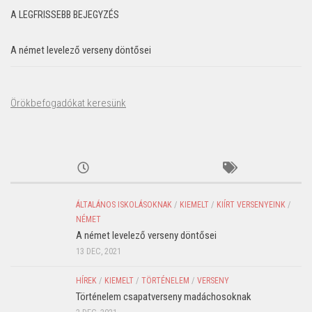
A LEGFRISSEBB BEJEGYZÉS
A német levelező verseny döntősei
Örökbefogadókat keresünk
ÁLTALÁNOS ISKOLÁSOKNAK
/
KIEMELT
/
KIÍRT VERSENYEINK
/
NÉMET
A német levelező verseny döntősei
13 DEC, 2021
HÍREK
/
KIEMELT
/
TÖRTÉNELEM
/
VERSENY
Történelem csapatverseny madáchosoknak