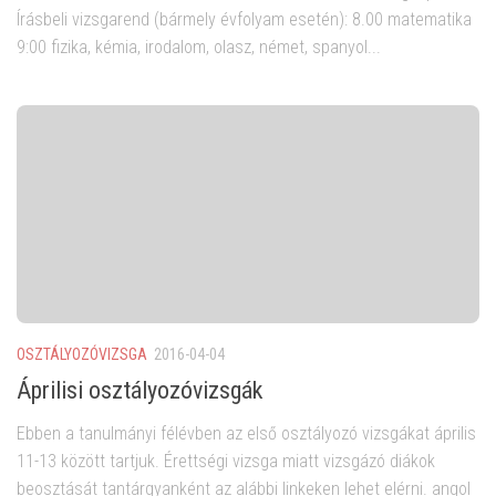
Írásbeli vizsgarend (bármely évfolyam esetén): 8.00 matematika
9:00 fizika, kémia, irodalom, olasz, német, spanyol...
OSZTÁLYOZÓVIZSGA
2016-04-04
Áprilisi osztályozóvizsgák
Ebben a tanulmányi félévben az első osztályozó vizsgákat április
11-13 között tartjuk. Érettségi vizsga miatt vizsgázó diákok
beosztását tantárgyanként az alábbi linkeken lehet elérni. angol