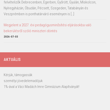
felvételizők Debrecenben, Egerben, Győrött, Gyulán, Miskolcon,
Nyíregyházán, Óbudán, Pécsett, Szegeden, Tatabányán és
Veszprémben is ponthatárváró eseményen is […]
Megjelent a 2027. évi pedagógusminősítési eljárásokba való
bekerülésről szóló miniszteri döntés
2026-07-03
AKTUÁLIS
Kérjük, támogassák
személyi jövedelemadójuk
1%-ával a Váci Madách Imre Gimnázium Alapítványát!