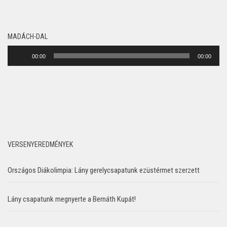
MADÁCH-DAL
Audió
00:00
00:00
lejátszó
VERSENYEREDMÉNYEK
Országos Diákolimpia: Lány gerelycsapatunk ezüstérmet szerzett
Lány csapatunk megnyerte a Bernáth Kupát!