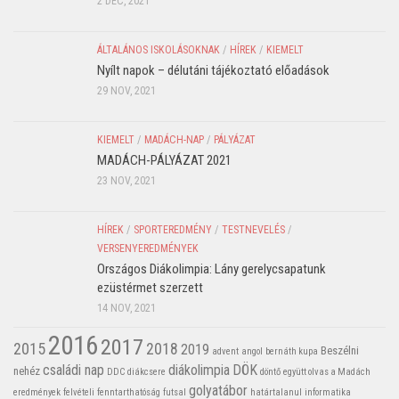
2 DEC, 2021
ÁLTALÁNOS ISKOLÁSOKNAK
/
HÍREK
/
KIEMELT
Nyílt napok – délutáni tájékoztató előadások
29 NOV, 2021
KIEMELT
/
MADÁCH-NAP
/
PÁLYÁZAT
MADÁCH-PÁLYÁZAT 2021
23 NOV, 2021
HÍREK
/
SPORTEREDMÉNY
/
TESTNEVELÉS
/
VERSENYEREDMÉNYEK
Országos Diákolimpia: Lány gerelycsapatunk
ezüstérmet szerzett
14 NOV, 2021
2016
2017
2015
2018
2019
Beszélni
advent
angol
bernáth kupa
családi nap
diákolimpia
DÖK
nehéz
DDC
diákcsere
döntő
együtt olvas a Madách
golyatábor
eredmények
felvételi
fenntarthatóság
futsal
határtalanul
informatika