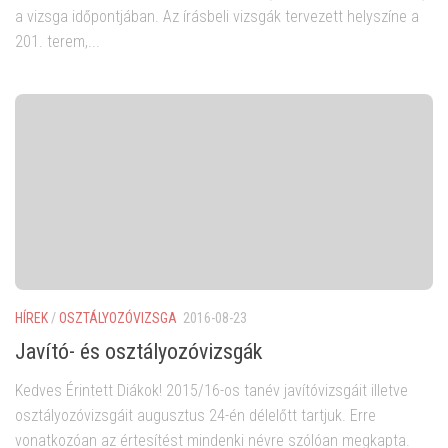
a vizsga időpontjában. Az írásbeli vizsgák tervezett helyszíne a
201. terem,...
HÍREK
/
OSZTÁLYOZÓVIZSGA
2016-08-23
Javító- és osztályozóvizsgák
Kedves Érintett Diákok! 2015/16-os tanév javítóvizsgáit illetve
osztályozóvizsgáit augusztus 24-én délelőtt tartjuk. Erre
vonatkozóan az értesítést mindenki névre szólóan megkapta.