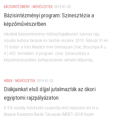
BÁZISINTÉZMÉNY
/
MŰVÉSZETEK
2019-01-25
Bázisintézményi program: Szinesztézia a
képzőművészetben
Iskolánk bázisintézményi műhelyfoglalkozást szervez rajz,
vizuális kultúra tanárok és tanítók részére, 2019. február 01-én
15 órától a Váci Madách Imre Gimnázium (Vác, Brusznyai Á u.
4.) 402. termében. A program címe: Szinesztézia a
képzőművészetben, befejezésének várható időpontja...
HÍREK
/
MŰVÉSZETEK
2019-01-25
Diákjainkat első díjjal jutalmazták az ókori
egyiptomi rajzpályázaton
A 9.B osztály művészeti csoportja első helyezést ért el a
Magyar-Egyiptomi Baráti Társaság (MEBT) 2018 őszén