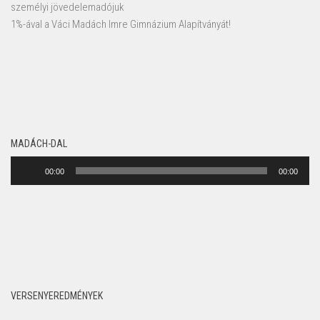
személyi jövedelemadójuk
1%-ával a Váci Madách Imre Gimnázium Alapítványát!
MADÁCH-DAL
Audió
00:00
00:00
lejátszó
VERSENYEREDMÉNYEK