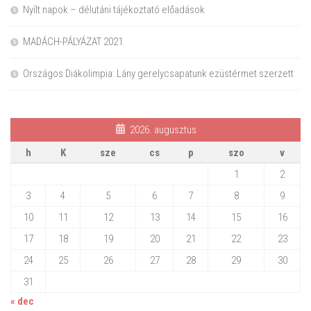
Nyílt napok – délutáni tájékoztató előadások
MADÁCH-PÁLYÁZAT 2021
Országos Diákolimpia: Lány gerelycsapatunk ezüstérmet szerzett
2026. augusztus
h
K
sze
cs
p
szo
v
1
2
3
4
5
6
7
8
9
10
11
12
13
14
15
16
17
18
19
20
21
22
23
24
25
26
27
28
29
30
31
« dec