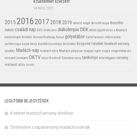
ezüstérmet szerzett
14 NOV, 2021
2016
2017
2015
2018
2019
Beszélni
advent
angol
bernáth kupa
családi nap
diákolimpia
DÖK
nehéz
DDC
diákcsere
döntő
együtt olvas a Madách
golyatábor
eredmények
felvételi
fenntarthatóság
futsal
határtalanul
informatika
központi felvételi
levelező verseny
javítóvizsga
kajak-kenu
kutatók éjszakája
kézilabda
Madách-nap
lányfoci
madách-túra
Madách pályázat
magyar nyelv napja
megemlékezés
OKTV
tankönyv
verseny
nemzeti ünnepek
olasz fesztivál
Szónokverseny
tehetségpont
vetélkedő
állás
úszás
LEGUTÓBBI BEJEGYZÉSEK
A német levelező verseny döntősei
Történelem csapatverseny madáchosoknak