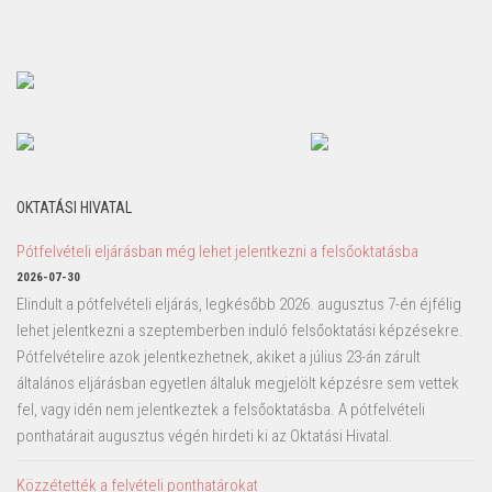
OKTATÁSI HIVATAL
Pótfelvételi eljárásban még lehet jelentkezni a felsőoktatásba
2026-07-30
Elindult a pótfelvételi eljárás, legkésőbb 2026. augusztus 7-én éjfélig
lehet jelentkezni a szeptemberben induló felsőoktatási képzésekre.
Pótfelvételire azok jelentkezhetnek, akiket a július 23-án zárult
általános eljárásban egyetlen általuk megjelölt képzésre sem vettek
fel, vagy idén nem jelentkeztek a felsőoktatásba. A pótfelvételi
ponthatárait augusztus végén hirdeti ki az Oktatási Hivatal.
Közzétették a felvételi ponthatárokat