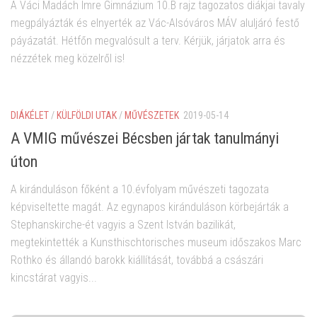
A Váci Madách Imre Gimnázium 10.B rajz tagozatos diákjai tavaly
megpályázták és elnyerték az Vác-Alsóváros MÁV aluljáró festő
páyázatát. Hétfőn megvalósult a terv. Kérjük, járjatok arra és
nézzétek meg közelről is!
DIÁKÉLET
/
KÜLFÖLDI UTAK
/
MŰVÉSZETEK
2019-05-14
A VMIG művészei Bécsben jártak tanulmányi
úton
A kiránduláson főként a 10.évfolyam művészeti tagozata
képviseltette magát. Az egynapos kiránduláson körbejárták a
Stephanskirche-ét vagyis a Szent István bazilikát,
megtekintették a Kunsthischtorisches museum időszakos Marc
Rothko és állandó barokk kiállítását, továbbá a császári
kincstárat vagyis...