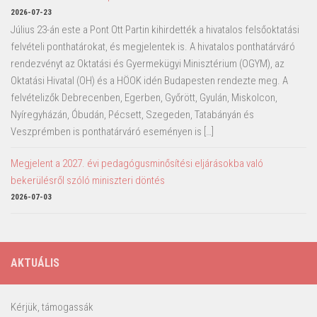
2026-07-23
Július 23-án este a Pont Ott Partin kihirdették a hivatalos felsőoktatási
felvételi ponthatárokat, és megjelentek is. A hivatalos ponthatárváró
rendezvényt az Oktatási és Gyermekügyi Minisztérium (OGYM), az
Oktatási Hivatal (OH) és a HÖOK idén Budapesten rendezte meg. A
felvételizők Debrecenben, Egerben, Győrött, Gyulán, Miskolcon,
Nyíregyházán, Óbudán, Pécsett, Szegeden, Tatabányán és
Veszprémben is ponthatárváró eseményen is […]
Megjelent a 2027. évi pedagógusminősítési eljárásokba való
bekerülésről szóló miniszteri döntés
2026-07-03
AKTUÁLIS
Kérjük, támogassák