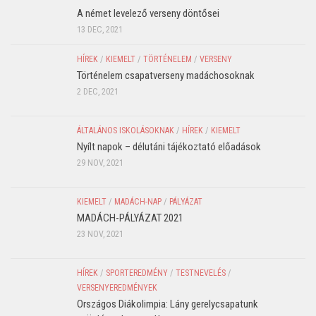
A német levelező verseny döntősei
13 DEC, 2021
HÍREK
/
KIEMELT
/
TÖRTÉNELEM
/
VERSENY
Történelem csapatverseny madáchosoknak
2 DEC, 2021
ÁLTALÁNOS ISKOLÁSOKNAK
/
HÍREK
/
KIEMELT
Nyílt napok – délutáni tájékoztató előadások
29 NOV, 2021
KIEMELT
/
MADÁCH-NAP
/
PÁLYÁZAT
MADÁCH-PÁLYÁZAT 2021
23 NOV, 2021
HÍREK
/
SPORTEREDMÉNY
/
TESTNEVELÉS
/
VERSENYEREDMÉNYEK
Országos Diákolimpia: Lány gerelycsapatunk