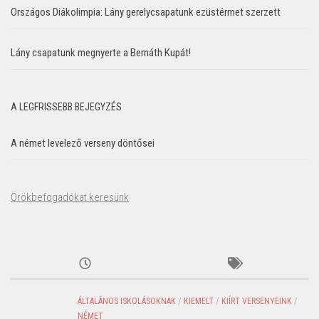
Országos Diákolimpia: Lány gerelycsapatunk ezüstérmet szerzett
Lány csapatunk megnyerte a Bernáth Kupát!
A LEGFRISSEBB BEJEGYZÉS
A német levelező verseny döntősei
Örökbefogadókat keresünk
ÁLTALÁNOS ISKOLÁSOKNAK
/
KIEMELT
/
KIÍRT VERSENYEINK
/
NÉMET