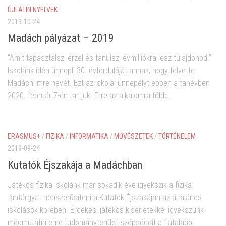
ÚJLATIN NYELVEK
2019-10-24
Madách pályázat – 2019
“Amit tapasztalsz, érzel és tanulsz, évmilliókra lesz tulajdonod.”
Iskolánk idén ünnepli 30. évfordulóját annak, hogy felvette
Madách Imre nevét. Ezt az iskolai ünnepélyt ebben a tanévben
2020. február 7-én tartjuk. Erre az alkalomra több...
ERASMUS+
/
FIZIKA
/
INFORMATIKA
/
MŰVÉSZETEK
/
TÖRTÉNELEM
2019-09-24
Kutatók Éjszakája a Madáchban
Játékos fizika Iskolánk már sokadik éve igyekszik a fizika
tantárgyat népszerűsíteni a Kutatók Éjszakáján az általános
iskolások körében. Érdekes, játékos kísérletekkel igyekszünk
megmutatni eme tudományterület szépségeit a fiatalabb