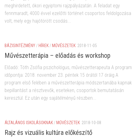
meghirdetett, ókori egyiptomi rajzpályázatán. A feladat egy
fennmaradt, 4000 évvel ezelőtti történet csoportos feldolgozása
volt, mely egy hajótörött csodás...
BÁZISINTÉZMÉNY
/
HÍREK
/
MŰVÉSZETEK
2018-11-05
Művészetterápia – előadás és workshop
Előadó: Tóth Zsófia pszichológus, művészetterapeuta A program
időpontja: 2018. november 23. péntek 15 órától 17 óráig A
program első felében a művészetterápia módszertanába kapnak
bepillantást a résztvevők, eseteken, csoportok bemutatásán
keresztül. Ez után egy sajátélményű részben...
ÁLTALÁNOS ISKOLÁSOKNAK
/
MŰVÉSZETEK
2018-10-08
Rajz és vizuális kultúra előkészítő