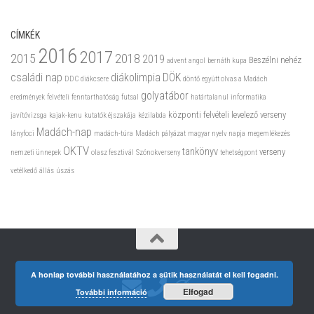
CÍMKÉK
2016
2017
2015
2018
2019
Beszélni nehéz
advent
angol
bernáth kupa
családi nap
diákolimpia
DÖK
DDC
diákcsere
döntő
együtt olvas a Madách
golyatábor
eredmények
felvételi
fenntarthatóság
futsal
határtalanul
informatika
központi felvételi
levelező verseny
javítóvizsga
kajak-kenu
kutatók éjszakája
kézilabda
Madách-nap
lányfoci
madách-túra
Madách pályázat
magyar nyelv napja
megemlékezés
OKTV
tankönyv
verseny
nemzeti ünnepek
olasz fesztivál
Szónokverseny
tehetségpont
vetélkedő
állás
úszás
A honlap további használatához a sütik használatát el kell fogadni.
Elfogad
További információ