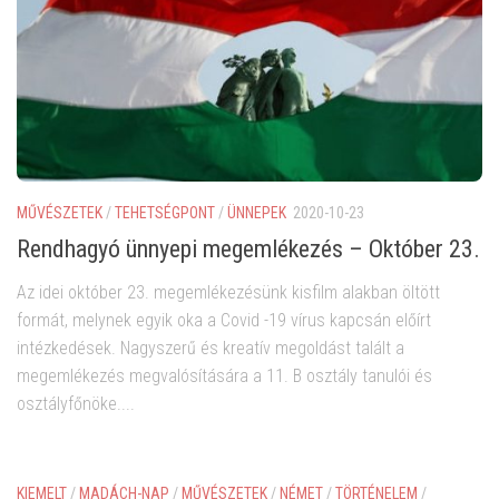
MŰVÉSZETEK
/
TEHETSÉGPONT
/
ÜNNEPEK
2020-10-23
Rendhagyó ünnyepi megemlékezés – Október 23.
Az idei október 23. megemlékezésünk kisfilm alakban öltött
formát, melynek egyik oka a Covid -19 vírus kapcsán előírt
intézkedések. Nagyszerű és kreatív megoldást talált a
megemlékezés megvalósítására a 11. B osztály tanulói és
osztályfőnöke....
KIEMELT
/
MADÁCH-NAP
/
MŰVÉSZETEK
/
NÉMET
/
TÖRTÉNELEM
/