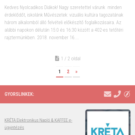
Kedves Nyolcadikos Diákok! Nagy szeretettel várunk minden
érdeklődőt, iskolánk Művészetek: vizuális kultúra tagozatának
három alkalomból álló felvételi előkészítő foglalkozásaira. Az
alábbi napokon délután 15:0 és 16:30 között a 402-es tetőtéri
rajztermünkben. 2018. november 16....
1 / 2 oldal
1
2
»
GYORSLINKEK:
KRÉTA Elektronikus Napló & KAFFEE e-
ügyintézés