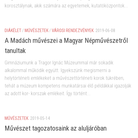
korosztálynak, akik számára az egyetemek, kutatóközpontok...
DIÁKÉLET
/
MŰVÉSZETEK
/
VÁROSI RENDEZVÉNYEK
2019-06-08
A Madách művészei a Magyar Népművészetről
tanultak
Gimnáziumunk a Tragor Ignác Múzeummal már sokadik
alkalommal működik együtt. Igyekszünk megismerni a
helytörténeti emlékeket a művészettörténeti korok tükrében,
tehát a múzeum kompetens munkatársai élő példákkal igazolják
az adott kor- korszak emlékeit. Így történt...
MŰVÉSZETEK
2019-05-14
Művészet tagozatosaink az aluljáróban