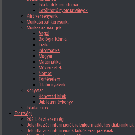
Iskola dokumentumai
Letölthető nyomtatványok
Kiírt versenyeink
Munkatársat keresünk..
Munkaközösségek
Angol
Biológia-Kémia
Fizika
Informatika
Magyar
Matematika
Művészetek
Német
Történelem
Újlatin nyelvek
Könyvtár
Könyvtári hírek
Jubileumi évkönyv
Iskolaorvos
Érettségi
2021. őszi érettségi
Jelentkezési információk jelenleg madáchos diákjainknak
Jelentkezési információk külsős vizsgázóknak