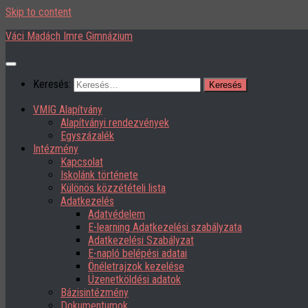
Skip to content
Váci Madách Imre Gimnázium
Keresés:
VMIG Alapítvány
Alapítványi rendezvények
Egyszázalék
Intézmény
Kapcsolat
Iskolánk története
Különös közzétételi lista
Adatkezelés
Adatvédelem
E-learning Adatkezelési szabályzata
Adatkezelési Szabályzat
E-napló belépési adatai
Önéletrajzok kezelése
Üzenetköldési adatok
Bázisintézmény
Dokumentumok