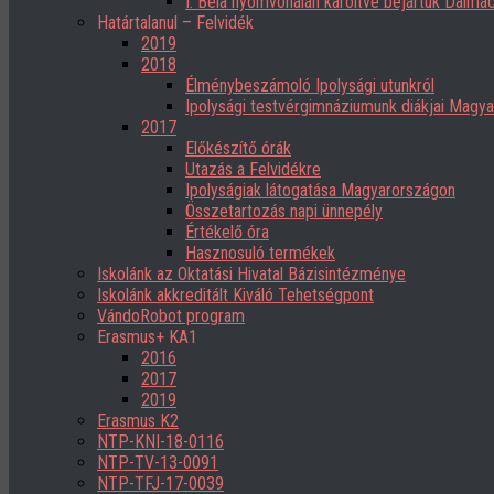
I. Béla nyomvonalán karöltve bejártuk Dalmác
Határtalanul – Felvidék
2019
2018
Élménybeszámoló Ipolysági utunkról
Ipolysági testvérgimnáziumunk diákjai Magy
2017
Előkészítő órák
Utazás a Felvidékre
Ipolyságiak látogatása Magyarországon
Összetartozás napi ünnepély
Értékelő óra
Hasznosuló termékek
Iskolánk az Oktatási Hivatal Bázisintézménye
Iskolánk akkreditált Kiváló Tehetségpont
VándoRobot program
Erasmus+ KA1
2016
2017
2019
Erasmus K2
NTP-KNI-18-0116
NTP-TV-13-0091
NTP-TFJ-17-0039