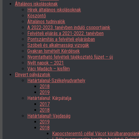
Általános iskolásoknak
Hírek általános iskolásoknak
Köszöntő
Általános tudnivalók
A 2022-2023. tanévben induló csoportjaink
Felvételi eljárás a 2021-2022. tanévben
Pontszámítás a felvételi eljárásban
Szóbeli és alkalmassági vizsgák
Gyakran Ismételt Kérdések
Nyomtatható felvételi tájékoztató füzet – új
Nyílt napok – 2021
Váci Madách – kisfilm
Elnyert pályázatok
Határtalanul-Székelyudvarhely
2018
2019
Határtalanul: Kárpátalja
2017
2018
Határtalanul!-Vajdaság
2019
2018
Kapocsteremtő céllal Vácot körülbarangolán