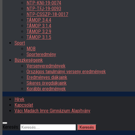
NTP-KNI-19-0074
NTP-TFJ-19-0093
NTP-CSSZP-18-0017
TÁMOP 3.4.4
TÁMOP 3.1.4
TÁMOP 3.2.9
TÁMOP 3.1.5
Sport
MOB
Sporteredmény
Büszkeségeink
Versenyeredmények
Országos tanulmányi verseny eredmények
Eredményes diákjaink
Sikeres öregdiákjaink
Korábbi eredmények
Hírek
Kapcsolat
Váci Madách Imre Gimnázium Alapítvány
Keresés: