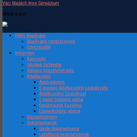
Váci Madách Imre Gimnázium
Miénk a jövő
VMIG Alapítvány
Alapítványi rendezvények
Egyszázalék
Intézmény
Kapcsolat
Iskolánk története
Különös közzétételi lista
Adatkezelés
Adatvédelem
E-learning Adatkezelési szabályzata
Adatkezelési Szabályzat
E-napló belépési adatai
Önéletrajzok kezelése
Üzenetköldési adatok
Bázisintézmény
Dokumentumok
Iskola dokumentumai
Letölthető nyomtatványok