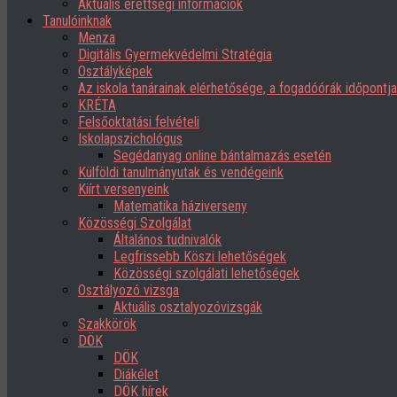
Aktuális érettségi információk
Tanulóinknak
Menza
Digitális Gyermekvédelmi Stratégia
Osztályképek
Az iskola tanárainak elérhetősége, a fogadóórák időpont
KRÉTA
Felsőoktatási felvételi
Iskolapszichológus
Segédanyag online bántalmazás esetén
Külföldi tanulmányutak és vendégeink
Kiírt versenyeink
Matematika háziverseny
Közösségi Szolgálat
Általános tudnivalók
Legfrissebb Köszi lehetőségek
Közösségi szolgálati lehetőségek
Osztályozó vizsga
Aktuális osztalyozóvizsgák
Szakkörök
DÖK
DÖK
Diákélet
DÖK hírek