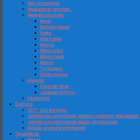
Kiírt versenyeink
Munkatársat keresünk..
Munkaközösségek
Angol
Biológia-Kémia
Fizika
Informatika
Magyar
Matematika
Művészetek
Német
Történelem
Újlatin nyelvek
Könyvtár
Könyvtári hírek
Jubileumi évkönyv
Iskolaorvos
Érettségi
2021. őszi érettségi
Jelentkezési információk jelenleg madáchos diákjainknak
Jelentkezési információk külsős vizsgázóknak
Aktuális érettségi információk
Tanulóinknak
Menza