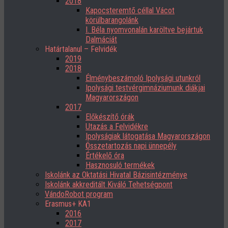
2018
Kapocsteremtő céllal Vácot
körülbarangolánk
I. Béla nyomvonalán karöltve bejártuk
Dalmáciát
Határtalanul – Felvidék
2019
2018
Élménybeszámoló Ipolysági utunkról
Ipolysági testvérgimnáziumunk diákjai
Magyarországon
2017
Előkészítő órák
Utazás a Felvidékre
Ipolyságiak látogatása Magyarországon
Összetartozás napi ünnepély
Értékelő óra
Hasznosuló termékek
Iskolánk az Oktatási Hivatal Bázisintézménye
Iskolánk akkreditált Kiváló Tehetségpont
VándoRobot program
Erasmus+ KA1
2016
2017