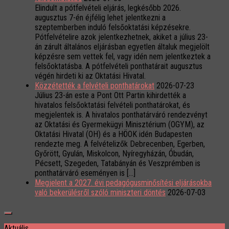
Elindult a pótfelvételi eljárás, legkésőbb 2026.
augusztus 7-én éjfélig lehet jelentkezni a
szeptemberben induló felsőoktatási képzésekre.
Pótfelvételire azok jelentkezhetnek, akiket a július 23-
án zárult általános eljárásban egyetlen általuk megjelölt
képzésre sem vettek fel, vagy idén nem jelentkeztek a
felsőoktatásba. A pótfelvételi ponthatárait augusztus
végén hirdeti ki az Oktatási Hivatal.
Közzétették a felvételi ponthatárokat
2026-07-23
Július 23-án este a Pont Ott Partin kihirdették a
hivatalos felsőoktatási felvételi ponthatárokat, és
megjelentek is. A hivatalos ponthatárváró rendezvényt
az Oktatási és Gyermekügyi Minisztérium (OGYM), az
Oktatási Hivatal (OH) és a HÖOK idén Budapesten
rendezte meg. A felvételizők Debrecenben, Egerben,
Győrött, Gyulán, Miskolcon, Nyíregyházán, Óbudán,
Pécsett, Szegeden, Tatabányán és Veszprémben is
ponthatárváró eseményen is […]
Megjelent a 2027. évi pedagógusminősítési eljárásokba
való bekerülésről szóló miniszteri döntés
2026-07-03
Aktuális