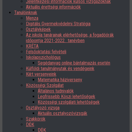
Jelentkezési információk külsős vizsgázóknak
Aktuális érettségi információk
Tanulóinknak
Menza
Digitális Gyermekvédelmi Stratégia
Osztályképek
Az iskola tanárainak elérhetősége, a fogadóórák
időpontja 2021-2022. tanévben
KRÉTA
Felsőoktatási felvételi
Iskolapszichológus
Segédanyag online bántalmazás esetén
Külföldi tanulmányutak és vendégeink
Kiírt versenyeink
Matematika háziverseny
Közösségi Szolgálat
Általános tudnivalók
Legfrissebb Köszi lehetőségek
Közösségi szolgálati lehetőségek
Osztályozó vizsga
Aktuális osztalyozóvizsgák
Szakkörök
DÖK
DÖK