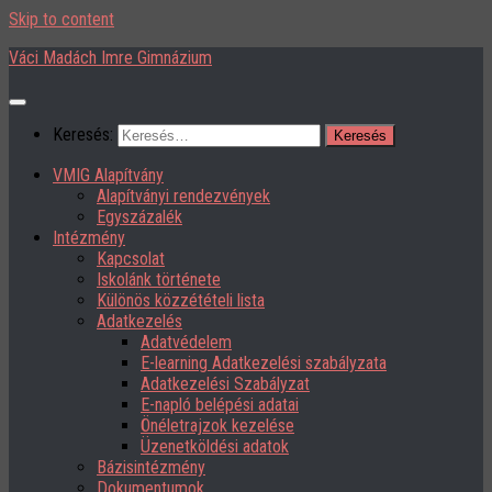
Skip to content
Váci Madách Imre Gimnázium
Keresés:
VMIG Alapítvány
Alapítványi rendezvények
Egyszázalék
Intézmény
Kapcsolat
Iskolánk története
Különös közzétételi lista
Adatkezelés
Adatvédelem
E-learning Adatkezelési szabályzata
Adatkezelési Szabályzat
E-napló belépési adatai
Önéletrajzok kezelése
Üzenetköldési adatok
Bázisintézmény
Dokumentumok