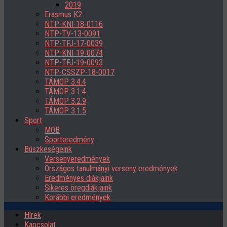
2019
Erasmus K2
NTP-KNI-18-0116
NTP-TV-13-0091
NTP-TFJ-17-0039
NTP-KNI-19-0074
NTP-TFJ-19-0093
NTP-CSSZP-18-0017
TÁMOP 3.4.4
TÁMOP 3.1.4
TÁMOP 3.2.9
TÁMOP 3.1.5
Sport
MOB
Sporteredmény
Büszkeségeink
Versenyeredmények
Országos tanulmányi verseny eredmények
Eredményes diákjaink
Sikeres öregdiákjaink
Korábbi eredmények
Hírek
Kapcsolat