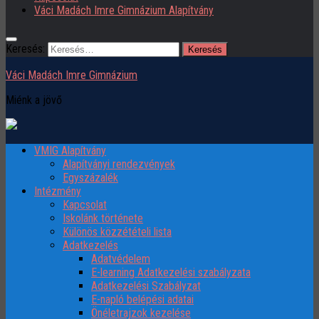
Váci Madách Imre Gimnázium Alapítvány
Keresés:
Váci Madách Imre Gimnázium
Miénk a jövő
VMIG Alapítvány
Alapítványi rendezvények
Egyszázalék
Intézmény
Kapcsolat
Iskolánk története
Különös közzétételi lista
Adatkezelés
Adatvédelem
E-learning Adatkezelési szabályzata
Adatkezelési Szabályzat
E-napló belépési adatai
Önéletrajzok kezelése