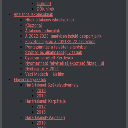
Diákélet
DÖK hírek
Általános iskolásoknak
Hírek általános iskolásoknak
Köszöntő
Általános tudnivalók
A 2022-2023. tanévben induló csoportjaink
Felvételi eljárás a 2021-2022. tanévben
Pontszámítás a felvételi eljárásban
Szóbeli és alkalmassági vizsgák
Gyakran Ismételt Kérdések
Nyomtatható felvételi tájékoztató füzet – új
Nyílt napok – 2021
Váci Madách – kisfilm
Elnyert pályázatok
Határtalanul-Székelyudvarhely
2018
2019
Határtalanul: Kárpátalja
2017
2018
Határtalanul!-Vajdaság
2019