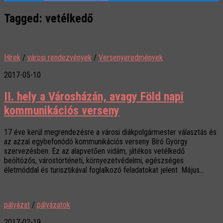
Tagged:
vetélkedő
Hírek
/
városi rendezvények
/
Versenyeredmények
2017-05-10
II. hely a Városházán, avagy Föld napi
kommunikációs verseny
17 éve kerül megrendezésre a városi diákpolgármester választás és
az azzal egybefonódó kommunikációs verseny Bíró György
szervezésben. Ez az alapvetően vidám, játékos vetélkedő
beöltözős, várostörténeti, környezetvédelmi, egészséges
életmóddal és turisztikával foglalkozó feladatokat jelent. Május...
pályázat
/
pályázatok
2017-02-19