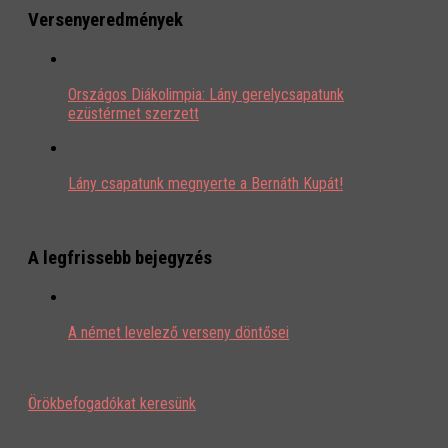
Versenyeredmények
Országos Diákolimpia: Lány gerelycsapatunk
ezüstérmet szerzett
Lány csapatunk megnyerte a Bernáth Kupát!
A legfrissebb bejegyzés
A német levelező verseny döntősei
Örökbefogadókat keresünk