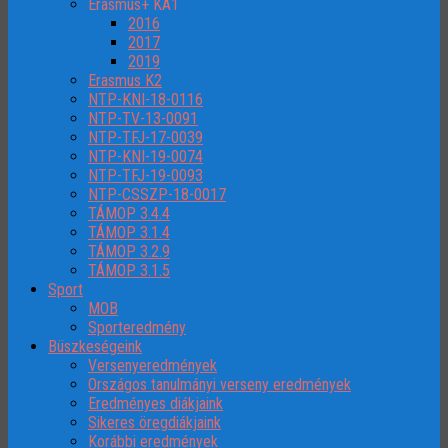
Erasmus+ KA1
2016
2017
2019
Erasmus K2
NTP-KNI-18-0116
NTP-TV-13-0091
NTP-TFJ-17-0039
NTP-KNI-19-0074
NTP-TFJ-19-0093
NTP-CSSZP-18-0017
TÁMOP 3.4.4
TÁMOP 3.1.4
TÁMOP 3.2.9
TÁMOP 3.1.5
Sport
MOB
Sporteredmény
Büszkeségeink
Versenyeredmények
Országos tanulmányi verseny eredmények
Eredményes diákjaink
Sikeres öregdiákjaink
Korábbi eredmények