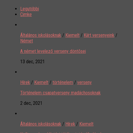
Legutóbbi
Cimke
Általános iskolásoknak
/
Kiemelt
/
Kiírt versenyeink
/
Német
A német levelező verseny döntősei
13 dec, 2021
Hírek
/
Kiemelt
/
történelem
/
verseny
Történelem csapatverseny madáchosoknak
2 dec, 2021
Általános iskolásoknak
/
Hírek
/
Kiemelt