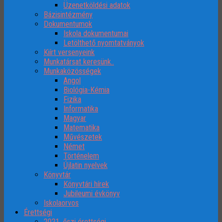
Üzenetköldési adatok
Bázisintézmény
Dokumentumok
Iskola dokumentumai
Letölthető nyomtatványok
Kiírt versenyeink
Munkatársat keresünk..
Munkaközösségek
Angol
Biológia-Kémia
Fizika
Informatika
Magyar
Matematika
Művészetek
Német
Történelem
Újlatin nyelvek
Könyvtár
Könyvtári hírek
Jubileumi évkönyv
Iskolaorvos
Érettségi
2021. őszi érettségi