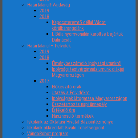
Határtalanul!-Vajdaság
2019
2018
Kapocsteremtő céllal Vácot
körülbarangolánk
I. Béla nyomvonalán karöltve bejártuk
Dalmáciát
Határtalanul – Felvidék
2019
2018
Élménybeszámoló Ipolysági utunkról
Ipolysági testvérgimnáziumunk diákjai
Magyarországon
2017
Előkészítő órák
Utazás a Felvidékre
Ipolyságiak látogatása Magyarországon
Összetartozás napi ünnepély
Értékelő óra
Hasznosuló termékek
Iskolánk az Oktatási Hivatal Bázisintézménye
Iskolánk akkreditált Kiváló Tehetségpont
VándoRobot program