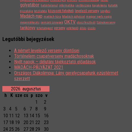
golyatábor
határtalanul
informatika
javítóvizsga
kajak-kenu
kutatók
központi felvételi
levelező verseny
éjszakája
kézilabda
lányfoci
Madách-nap
madách-túra
Madách pályázat
magyar nyelv napja
OKTV
megemlékezés
nemzeti ünnepek
olasz fesztivál
Szónokverseny
tankönyv
verseny
tehetségpont
vetélkedő
állás
úszás
Legutóbbi bejegyzések
A német levelező verseny döntősei
Történelem csapatverseny madáchosoknak
Nyílt napok – délutáni tájékoztató előadások
MADÁCH-PÁLYÁZAT 2021
Országos Diákolimpia: Lány gerelycsapatunk ezüstérmet
szerzett
2026. augusztus
h
K
sze
cs
p
szo
v
1
2
3
4
5
6
7
8
9
10
11
12
13
14
15
16
17
18
19
20
21
22
23
24
25
26
27
28
29
30