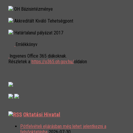
OH Bázisintézménye
Akkreditált Kiváló Tehetségpont
Határtalanul pályázat 2017
Emlékkönyv
Ingyenes Office 365 diákoknak.
Részletek a
https://o365.oh.gov.hu/
oldalon
Oktatási Hivatal
Pótfelvételi eljárásban még lehet jelentkezni a
felsőoktatásba
2026-07-30