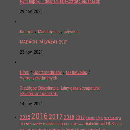
Nyílt napok – délutáni tájékoztató előadások
29 nov, 2021
Kiemelt
/
Madách-nap
/
pályázat
MADÁCH-PÁLYÁZAT 2021
23 nov, 2021
Hírek
/
Sporteredmény
/
testnevelés
/
Versenyeredmények
Országos Diákolimpia: Lány gerelycsapatunk
ezüstérmet szerzett
14 nov, 2021
2016
2017
2015
2018
2019
advent
angol
bernáth kupa
családi nap
diákolimpia
DÖK
Beszélni nehéz
DDC
diákcsere
döntő
együtt olvas a Madách
eredmények
felvételi
fenntarthatóság
futsal