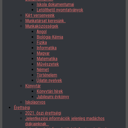
Iskola dokumentumai
Letölthető nyomtatványok
Kiírt versenyeink
Munkatársat keresünk..
Munkaközösségek
Angol
Biológia-Kémia
Fizika
Informatika
Magyar
Matematika
Művészetek
Német
Történelem
Újlatin nyelvek
Könyvtár
Könyvtári hírek
Jubileumi évkönyv
Iskolaorvos
Érettségi
2021. őszi érettségi
Jelentkezési információk jelenleg madáchos
diákjainknak…