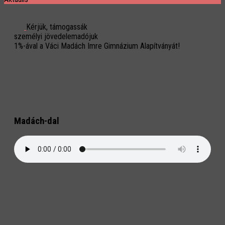
Kérjük, támogassák
személyi jövedelemadójuk
1%-ával a Váci Madách Imre Gimnázium Alapítványát!
Madách-dal