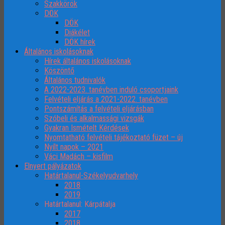
Szakkörök
DÖK
DÖK
Diákélet
DÖK hírek
Általános iskolásoknak
Hírek általános iskolásoknak
Köszöntő
Általános tudnivalók
A 2022-2023. tanévben induló csoportjaink
Felvételi eljárás a 2021-2022. tanévben
Pontszámítás a felvételi eljárásban
Szóbeli és alkalmassági vizsgák
Gyakran Ismételt Kérdések
Nyomtatható felvételi tájékoztató füzet – új
Nyílt napok – 2021
Váci Madách – kisfilm
Elnyert pályázatok
Határtalanul-Székelyudvarhely
2018
2019
Határtalanul: Kárpátalja
2017
2018