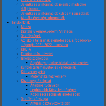
Jelentkezési információk jelenleg madáchos
diákjainknak…
Jelentkezési információk külsős vizsgázóknak
Aktuális érettségi információk
Tanulóinknak
Menza
Digitális Gyermekvédelmi Stratégia
Osztályképek
Az iskola tanárainak elérhetősége, a fogadóórák
időpontja 2021-2022. tanévben
KRÉTA
Felsőoktatási felvételi
Iskolapszichológus
Segédanyag online bántalmazás esetén
Külföldi tanulmányutak és vendégeink
Kiírt versenyeink
Matematika háziverseny
Közösségi Szolgálat
Általános tudnivalók
Legfrissebb Köszi lehetőségek
Közösségi szolgálati lehetőségek
Osztályozó vizsga
Aktuális osztalyozóvizsgák