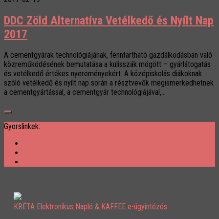
DDC Zöld Alternatíva Vetélkedő és Nyílt Nap
2017
A cementgyárak technológiájának, fenntartható gazdálkodásban való
közreműködésének bemutatása a kulisszák mögött – gyárlátogatás
és vetélkedő értékes nyereményekért. A középiskolás diákoknak
szóló vetélkedő és nyílt nap során a résztvevők megismerkedhetnek
a cementgyártással, a cementgyár technológiájával,...
Gyorslinkek:
KRÉTA Elektronikus Napló & KAFFEE e-ügyintézés