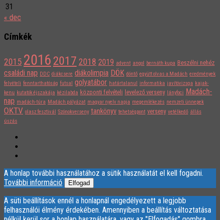
31
« dec
Címkék
2016
2017
2015
2018
2019
Beszélni nehéz
advent
angol
bernáth kupa
családi nap
diákolimpia
DÖK
DDC
diákcsere
döntő
együtt olvas a Madách
eredmények
golyatábor
felvételi
fenntarthatóság
futsal
határtalanul
informatika
javítóvizsga
kajak-
Madách-
központi felvételi
levelező verseny
kenu
kutatók éjszakája
kézilabda
lányfoci
nap
madách-túra
Madách pályázat
magyar nyelv napja
megemlékezés
nemzeti ünnepek
OKTV
tankönyv
verseny
olasz fesztivál
Szónokverseny
tehetségpont
vetélkedő
állás
úszás
A honlap további használatához a sütik használatát el kell fogadni.
További információ
Elfogad
A süti beállítások ennél a honlapnál engedélyezett a legjobb
felhasználói élmény érdekében. Amennyiben a beállítás változtatása
nélkül kerül sor a honlap használatára, vagy az "Elfogadás" gombra