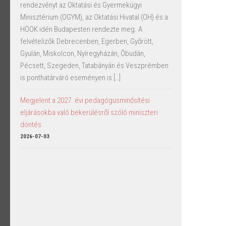
rendezvényt az Oktatási és Gyermekügyi
Minisztérium (OGYM), az Oktatási Hivatal (OH) és a
HÖOK idén Budapesten rendezte meg. A
felvételizők Debrecenben, Egerben, Győrött,
Gyulán, Miskolcon, Nyíregyházán, Óbudán,
Pécsett, Szegeden, Tatabányán és Veszprémben
is ponthatárváró eseményen is […]
Megjelent a 2027. évi pedagógusminősítési
eljárásokba való bekerülésről szóló miniszteri
döntés
2026-07-03