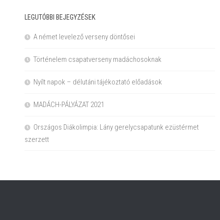
LEGUTÓBBI BEJEGYZÉSEK
A német levelező verseny döntősei
Történelem csapatverseny madáchosoknak
Nyílt napok – délutáni tájékoztató előadások
MADÁCH-PÁLYÁZAT 2021
Országos Diákolimpia: Lány gerelycsapatunk ezüstérmet
szerzett