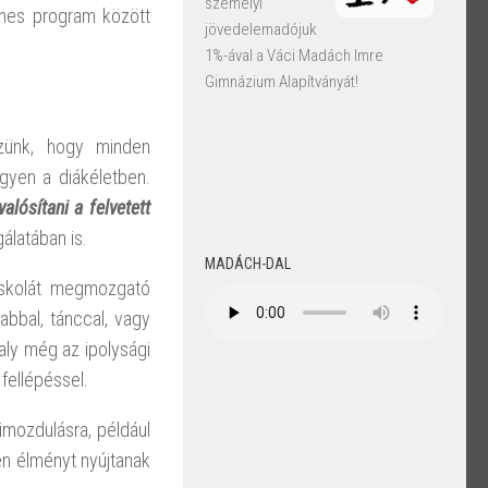
személyi
ínes program között
jövedelemadójuk
1%-ával a Váci Madách Imre
Gimnázium Alapítványát!
zünk, hogy minden
gyen a diákéletben.
lósítani a felvetett
álatában is.
MADÁCH-DAL
iskolát megmozgató
abbal, tánccal, vagy
aly még az ipolysági
fellépéssel.
imozdulásra, például
len élményt nyújtanak