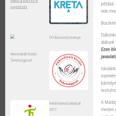
Napló & KAFFEE e-
például
ügyintézés
neki meg
Büszkén 
Diákönk
OH Bázisintézménye
diákunk
Ezen kív
Akkreditált Kiváló
javaslat
Tehetségpont
Iskolán
esemény.
bármilye
testvéri
A Madá
Határtalanul pályázat
minden 
2017