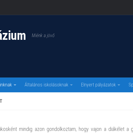
ázium
Miénk a jövő
inknak
Általános iskolásoknak
Elnyert pályázatok
Sp
T
ikosként mindig azon gondolkoztam, hogy vajon a diákélet a g