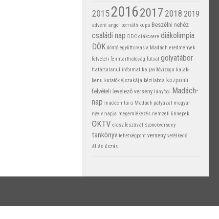
2016
2017
2015
2018
2019
Beszélni nehéz
advent
angol
bernáth kupa
családi nap
diákolimpia
DDC
diákcsere
DÖK
döntő
együtt olvas a Madách
eredmények
golyatábor
felvételi
fenntarthatóság
futsal
határtalanul
informatika
javítóvizsga
kajak-
központi
kenu
kutatók éjszakája
kézilabda
Madách-
felvételi
levelező verseny
lányfoci
nap
madách-túra
Madách pályázat
magyar
nyelv napja
megemlékezés
nemzeti ünnepek
OKTV
olasz fesztivál
Szónokverseny
tankönyv
verseny
tehetségpont
vetélkedő
állás
úszás