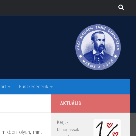
ort
Büszkeségeink
AKTUÁLIS
Kérjük,
támogassák
imikben olyan, mint