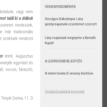
.
VERSENYEREDMÉNYEK
ándulunk, vagy nem
ot talál ki a diákok
Országos Diákolimpia: Lány
gerelycsapatunk ezüstérmet szerzett
zünetet rendezünk,
e már tradicionális
Lány csapatunk megnyerte a Bernáth
e szoktunk rendezni
Kupát!
or
érinti. Augusztus
A LEGFRISSEBB BEJEGYZÉS
ismerjék egymást és
t, vicces, fárasztó,
A német levelező verseny döntősei
Örökbefogadókat keresünk
Trinyik Dorina, 11. D