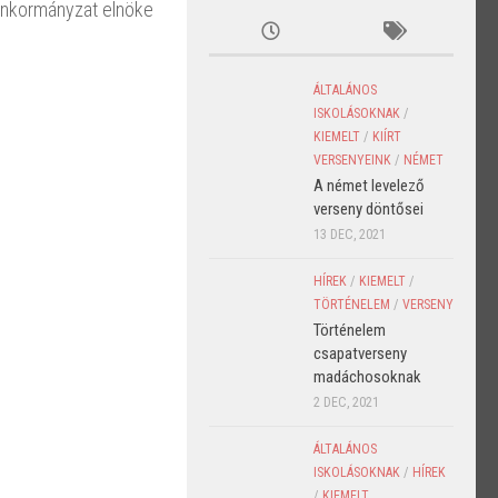
önkormányzat elnöke
ÁLTALÁNOS
ISKOLÁSOKNAK
/
KIEMELT
/
KIÍRT
VERSENYEINK
/
NÉMET
A német levelező
verseny döntősei
13 DEC, 2021
HÍREK
/
KIEMELT
/
TÖRTÉNELEM
/
VERSENY
Történelem
csapatverseny
madáchosoknak
2 DEC, 2021
ÁLTALÁNOS
ISKOLÁSOKNAK
/
HÍREK
/
KIEMELT