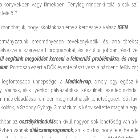
 a könyvekben vagy filmekben. Tényleg mindenki talál a sok sz
felelőt?
mondhatjuk, hogy iskolánkban erre a kérdésre a válasz
IGEN
.
ormányzatunk eredményesen tevékenykedik, és arra töreks
 élvezze a szervezett programokat, és ez által jobban részt ve
ül segítünk megoldást keresni a felmerülő problémákra, és megva
okat.
Pontosan ezért a DÖK évente részt vesz a házirend felülvizsg
k legfontosabb ünnepsége, a
Madách-nap
, amely egy egész 
 Vannak, akik ilyenkor pályázatokkal készülnek, esetleg színdar
n más előadással, amiben megmutathatják tehetségüket. Sőt tav
skolánk, a Szondy György Gimnázium is képviseltette magát a egy 
chban az
osztálykirándulás
on kívül, nagyon sok lehetőség van a k
évben vannak
diákcsereprogramok
, amik biztos, hogy felejthetet