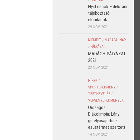
Nyílt napok – délutáni
tájékoztató
előadások
29 NOV, 2021
KIEMELT
/
MADÁCH-NAP
/
PÁLYÁZAT
MADÁCH-PÁLYÁZAT
2021
23 NOV, 2021
HÍREK
/
SPORTEREDMÉNY
/
TESTNEVELÉS
/
VERSENYEREDMÉNYEK
Országos
Diákolimpia: Lány
gerelycsapatunk
ezüstérmet szerzett
14 NOV, 2021