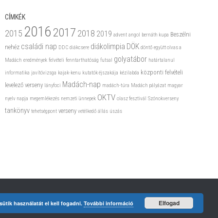
CÍMKÉK
2016
2017
2015
2018
2019
Beszélni
advent
angol
bernáth kupa
családi nap
diákolimpia
DÖK
nehéz
DDC
diákcsere
döntő
együtt olvas a
golyatábor
Madách
eredmények
felvételi
fenntarthatóság
futsal
határtalanul
központi felvételi
informatika
javítóvizsga
kajak-kenu
kutatók éjszakája
kézilabda
Madách-nap
levelező verseny
lányfoci
madách-túra
Madách pályázat
magyar
OKTV
nyelv napja
megemlékezés
nemzeti ünnepek
olasz fesztivál
Szónokverseny
tankönyv
verseny
tehetségpont
vetélkedő
állás
úszás
Elfogad
ütik használatát el kell fogadni.
További információ