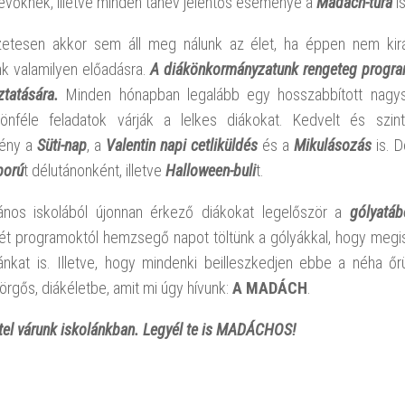
evőknek, illetve minden tanév jelentős eseménye a
Madách-túra
is
etesen akkor sem áll meg nálunk az élet, ha éppen nem kir
k valamilyen előadásra.
A diákönkormányzatunk rengeteg program
tatására.
Minden hónapban legalább egy hosszabbított nagys
lönféle feladatok várják a lelkes diákokat. Kedvelt és szint
ény a
Süti-nap
, a
Valentin napi cetliküldés
és a
Mikulásozás
is. D
ború
t délutánonként, illetve
Halloween-buli
t.
lános iskolából újonnan érkező diákokat legelőször a
gólyatáb
ét programoktól hemzsegő napot töltünk a gólyákkal, hogy meg
ánkat is. Illetve, hogy mindenki beilleszkedjen ebbe a néha őrül
örgős, diákéletbe, amit mi úgy hívunk:
A MADÁCH
.
tel várunk iskolánkban. Legyél te is MADÁCHOS!