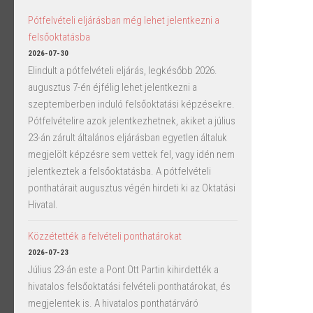
Pótfelvételi eljárásban még lehet jelentkezni a
felsőoktatásba
2026-07-30
Elindult a pótfelvételi eljárás, legkésőbb 2026.
augusztus 7-én éjfélig lehet jelentkezni a
szeptemberben induló felsőoktatási képzésekre.
Pótfelvételire azok jelentkezhetnek, akiket a július
23-án zárult általános eljárásban egyetlen általuk
megjelölt képzésre sem vettek fel, vagy idén nem
jelentkeztek a felsőoktatásba. A pótfelvételi
ponthatárait augusztus végén hirdeti ki az Oktatási
Hivatal.
Közzétették a felvételi ponthatárokat
2026-07-23
Július 23-án este a Pont Ott Partin kihirdették a
hivatalos felsőoktatási felvételi ponthatárokat, és
megjelentek is. A hivatalos ponthatárváró