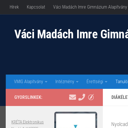
Hírek
Kapcsolat
Váci Madách Imre Gimnázium Alapítvány
Skip to content
Váci Madách Imre Gimn
VMIG Alapítvány
Intézmény
Érettségi
Tanuló
GYORSLINKEK:
DIÁKÉLE
KRÉTA Elektronikus
Nyolcad