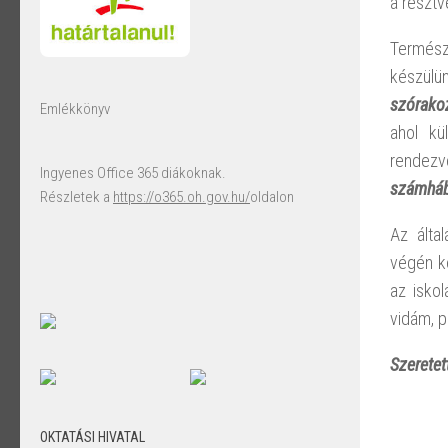
a résztv
Termész
készülün
szórakoz
Emlékkönyv
ahol kü
rendezv
Ingyenes Office 365 diákoknak.
számhá
Részletek a
https://o365.oh.gov.hu/
oldalon
Az álta
végén k
az iskol
vidám, p
Szeretet
OKTATÁSI HIVATAL