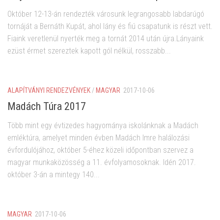
Október 12-13-án rendezték városunk legrangosabb labdarúgó
tornáját a Bernáth Kupát, ahol lány és fiú csapatunk is részt vett.
Fiaink veretlenül nyerték meg a tornát 2014 után újra.Lányaink
ezüst érmet szereztek kapott gól nélkül, rosszabb...
ALAPÍTVÁNYI RENDEZVÉNYEK
/
MAGYAR
2017-10-06
Madách Túra 2017
Több mint egy évtizedes hagyománya iskolánknak a Madách
emléktúra, amelyet minden évben Madách Imre halálozási
évfordulójához, október 5-éhez közeli időpontban szervez a
magyar munkaközösség a 11. évfolyamosoknak. Idén 2017.
október 3-án a mintegy 140...
MAGYAR
2017-10-06