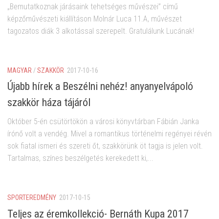
„Bemutatkoznak járásaink tehetséges művészei” című
képzőművészeti kiállításon Molnár Luca 11.A, művészet
tagozatos diák 3 alkotással szerepelt. Gratulálunk Lucának!
MAGYAR
/
SZAKKÖR
2017-10-16
Újabb hírek a Beszélni nehéz! anyanyelvápoló
szakkör háza tájáról
Október 5-én csütörtökön a városi könyvtárban Fábián Janka
írónő volt a vendég. Mivel a romantikus történelmi regényei révén
sok fiatal ismeri és szereti őt, szakkörünk öt tagja is jelen volt.
Tartalmas, színes beszélgetés kerekedett ki,...
SPORTEREDMÉNY
2017-10-15
Teljes az éremkollekció- Bernáth Kupa 2017