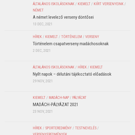
ÁLTALÁNOS ISKOLÁSOKNAK
/
KIEMELT
/
KIÍRT VERSENYEINK
/
NÉMET
A német levelező verseny döntősei
13 DEC, 2021
HÍREK
/
KIEMELT
/
TÖRTÉNELEM
/
VERSENY
Történelem csapatverseny madáchosoknak
2 DEC, 2021
ÁLTALÁNOS ISKOLÁSOKNAK
/
HÍREK
/
KIEMELT
Nyílt napok – délutáni tájékoztató előadások
29 NOV, 2021
KIEMELT
/
MADÁCH-NAP
/
PÁLYÁZAT
MADÁCH-PÁLYÁZAT 2021
23 NOV, 2021
HÍREK
/
SPORTEREDMÉNY
/
TESTNEVELÉS
/
VERSENYEREDMÉNYEK