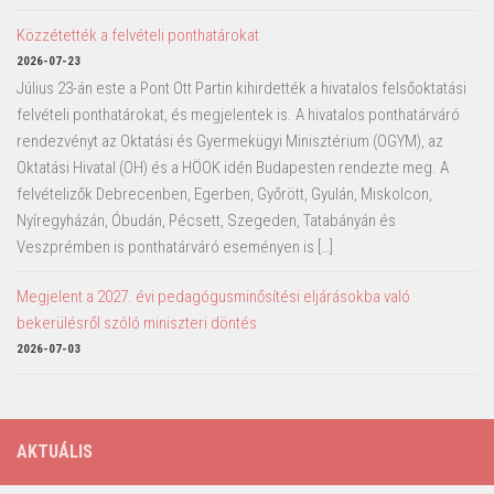
Közzétették a felvételi ponthatárokat
2026-07-23
Július 23-án este a Pont Ott Partin kihirdették a hivatalos felsőoktatási
felvételi ponthatárokat, és megjelentek is. A hivatalos ponthatárváró
rendezvényt az Oktatási és Gyermekügyi Minisztérium (OGYM), az
Oktatási Hivatal (OH) és a HÖOK idén Budapesten rendezte meg. A
felvételizők Debrecenben, Egerben, Győrött, Gyulán, Miskolcon,
Nyíregyházán, Óbudán, Pécsett, Szegeden, Tatabányán és
Veszprémben is ponthatárváró eseményen is […]
Megjelent a 2027. évi pedagógusminősítési eljárásokba való
bekerülésről szóló miniszteri döntés
2026-07-03
AKTUÁLIS