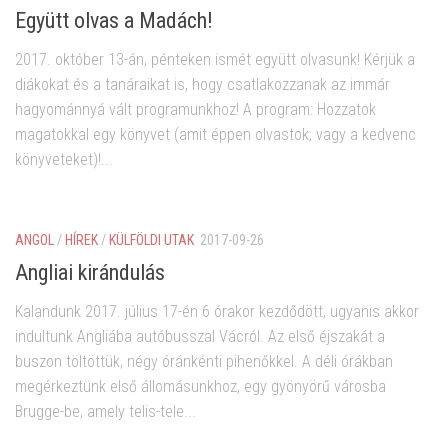
Együtt olvas a Madách!
2017. október 13-án, pénteken ismét együtt olvasunk! Kérjük a
diákokat és a tanáraikat is, hogy csatlakozzanak az immár
hagyománnyá vált programunkhoz! A program: Hozzatok
magatokkal egy könyvet (amit éppen olvastok, vagy a kedvenc
könyveteket)!...
ANGOL
/
HÍREK
/
KÜLFÖLDI UTAK
2017-09-26
Angliai kirándulás
Kalandunk 2017. július 17-én 6 órakor kezdődött, ugyanis akkor
indultunk Angliába autóbusszal Vácról. Az első éjszakát a
buszon töltöttük, négy óránkénti pihenőkkel. A déli órákban
megérkeztünk első állomásunkhoz, egy gyönyörű városba
Brugge-be, amely telis-tele...