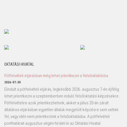
OKTATÁSI HIVATAL
Pótfelvételi eljárásban még lehet jelentkezni a felsőoktatásba
2026-07-30
Elindult a pótfelvételi eljárás, legkésőbb 2026. augusztus 7-én éjfélig
lehet jelentkezni a szeptemberben induló felsőoktatási képzésekre.
Pótfelvételire azok jelentkezhetnek, akiket a július 23-án zárult
általános eljárásban egyetlen általuk megjelölt képzésre sem vettek
fel, vagy idén nem jelentkeztek a felsőoktatásba. A pótfelvételi
ponthatárait augusztus végén hirdeti ki az Oktatási Hivatal.