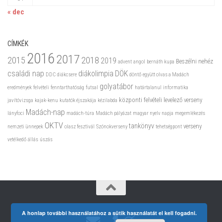
« dec
CÍMKÉK
2016
2017
2015
2018
2019
Beszélni nehéz
advent
angol
bernáth kupa
családi nap
diákolimpia
DÖK
DDC
diákcsere
döntő
együtt olvas a Madách
golyatábor
eredmények
felvételi
fenntarthatóság
futsal
határtalanul
informatika
központi felvételi
levelező verseny
javítóvizsga
kajak-kenu
kutatók éjszakája
kézilabda
Madách-nap
lányfoci
madách-túra
Madách pályázat
magyar nyelv napja
megemlékezés
OKTV
tankönyv
verseny
nemzeti ünnepek
olasz fesztivál
Szónokverseny
tehetségpont
vetélkedő
állás
úszás
A honlap további használatához a sütik használatát el kell fogadni.