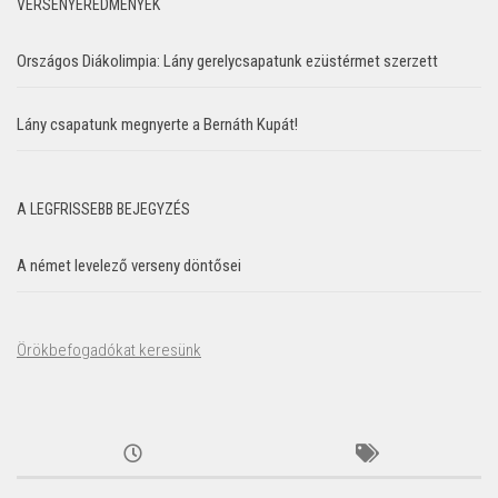
VERSENYEREDMÉNYEK
Országos Diákolimpia: Lány gerelycsapatunk ezüstérmet szerzett
Lány csapatunk megnyerte a Bernáth Kupát!
A LEGFRISSEBB BEJEGYZÉS
A német levelező verseny döntősei
Örökbefogadókat keresünk