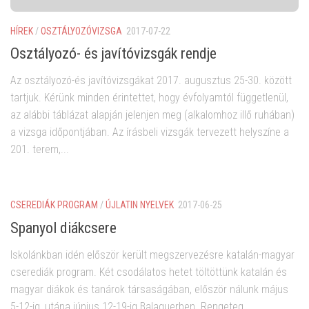
HÍREK
/
OSZTÁLYOZÓVIZSGA
2017-07-22
Osztályozó- és javítóvizsgák rendje
Az osztályozó-és javítóvizsgákat 2017. augusztus 25-30. között
tartjuk. Kérünk minden érintettet, hogy évfolyamtól függetlenül,
az alábbi táblázat alapján jelenjen meg (alkalomhoz illő ruhában)
a vizsga időpontjában. Az írásbeli vizsgák tervezett helyszíne a
201. terem,...
CSEREDIÁK PROGRAM
/
ÚJLATIN NYELVEK
2017-06-25
Spanyol diákcsere
Iskolánkban idén először került megszervezésre katalán-magyar
cserediák program. Két csodálatos hetet töltöttünk katalán és
magyar diákok és tanárok társaságában, először nálunk május
5-12-ig, utána június 12-19-ig Balaguerben. Rengeteg