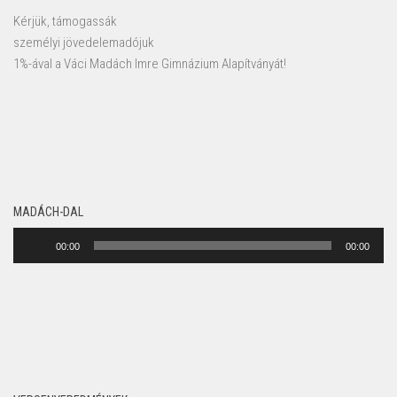
Kérjük, támogassák
személyi jövedelemadójuk
1%-ával a Váci Madách Imre Gimnázium Alapítványát!
MADÁCH-DAL
Audió
00:00
00:00
lejátszó