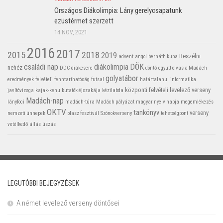
Országos Diákolimpia: Lány gerelycsapatunk
ezüstérmet szerzett
14 NOV, 2021
2016
2017
2015
2018
2019
Beszélni
advent
angol
bernáth kupa
családi nap
diákolimpia
DÖK
nehéz
DDC
diákcsere
döntő
együtt olvas a Madách
golyatábor
eredmények
felvételi
fenntarthatóság
futsal
határtalanul
informatika
központi felvételi
levelező verseny
javítóvizsga
kajak-kenu
kutatók éjszakája
kézilabda
Madách-nap
lányfoci
madách-túra
Madách pályázat
magyar nyelv napja
megemlékezés
OKTV
tankönyv
verseny
nemzeti ünnepek
olasz fesztivál
Szónokverseny
tehetségpont
vetélkedő
állás
úszás
LEGUTÓBBI BEJEGYZÉSEK
A német levelező verseny döntősei