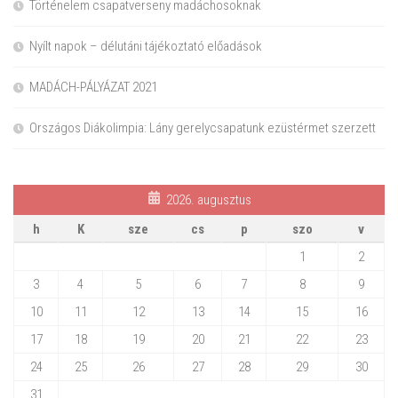
Történelem csapatverseny madáchosoknak
Nyílt napok – délutáni tájékoztató előadások
MADÁCH-PÁLYÁZAT 2021
Országos Diákolimpia: Lány gerelycsapatunk ezüstérmet szerzett
2026. augusztus
h
K
sze
cs
p
szo
v
1
2
3
4
5
6
7
8
9
10
11
12
13
14
15
16
17
18
19
20
21
22
23
24
25
26
27
28
29
30
31