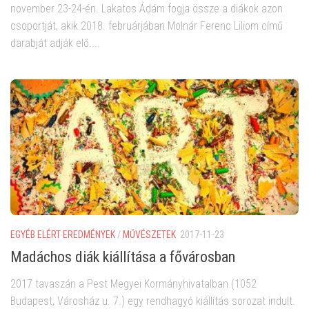
november 23-24-én. Lakatos Ádám fogja össze a diákok azon
csoportját, akik 2018. februárjában Molnár Ferenc Liliom című
darabját adják elő....
EGYÉB ELÉRT EREDMÉNYEK
/
MŰVÉSZETEK
2017-11-23
Madáchos diák kiállítása a fővárosban
2017 tavaszán a Pest Megyei Kormányhivatalban (1052
Budapest, Városház u. 7.) egy rendhagyó kiállítás sorozat indult.