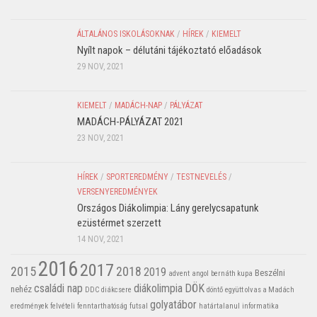
ÁLTALÁNOS ISKOLÁSOKNAK
/
HÍREK
/
KIEMELT
Nyílt napok – délutáni tájékoztató előadások
29 NOV, 2021
KIEMELT
/
MADÁCH-NAP
/
PÁLYÁZAT
MADÁCH-PÁLYÁZAT 2021
23 NOV, 2021
HÍREK
/
SPORTEREDMÉNY
/
TESTNEVELÉS
/
VERSENYEREDMÉNYEK
Országos Diákolimpia: Lány gerelycsapatunk
ezüstérmet szerzett
14 NOV, 2021
2016
2017
2015
2018
2019
Beszélni
advent
angol
bernáth kupa
családi nap
diákolimpia
DÖK
nehéz
DDC
diákcsere
döntő
együtt olvas a Madách
golyatábor
eredmények
felvételi
fenntarthatóság
futsal
határtalanul
informatika