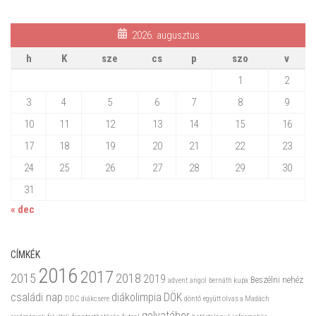
2026. augusztus
h
K
sze
cs
p
szo
v
1
2
3
4
5
6
7
8
9
10
11
12
13
14
15
16
17
18
19
20
21
22
23
24
25
26
27
28
29
30
31
« dec
CÍMKÉK
2016
2017
2015
2018
2019
Beszélni nehéz
advent
angol
bernáth kupa
családi nap
diákolimpia
DÖK
DDC
diákcsere
döntő
együtt olvas a Madách
golyatábor