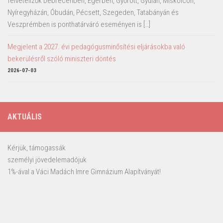
felvételizők Debrecenben, Egerben, Győrött, Gyulán, Miskolcon,
Nyíregyházán, Óbudán, Pécsett, Szegeden, Tatabányán és
Veszprémben is ponthatárváró eseményen is […]
Megjelent a 2027. évi pedagógusminősítési eljárásokba való
bekerülésről szóló miniszteri döntés
2026-07-03
AKTUÁLIS
Kérjük, támogassák
személyi jövedelemadójuk
1%-ával a Váci Madách Imre Gimnázium Alapítványát!