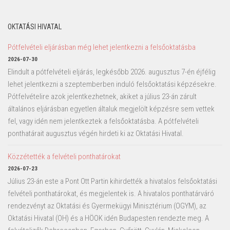
OKTATÁSI HIVATAL
Pótfelvételi eljárásban még lehet jelentkezni a felsőoktatásba
2026-07-30
Elindult a pótfelvételi eljárás, legkésőbb 2026. augusztus 7-én éjfélig
lehet jelentkezni a szeptemberben induló felsőoktatási képzésekre.
Pótfelvételire azok jelentkezhetnek, akiket a július 23-án zárult
általános eljárásban egyetlen általuk megjelölt képzésre sem vettek
fel, vagy idén nem jelentkeztek a felsőoktatásba. A pótfelvételi
ponthatárait augusztus végén hirdeti ki az Oktatási Hivatal.
Közzétették a felvételi ponthatárokat
2026-07-23
Július 23-án este a Pont Ott Partin kihirdették a hivatalos felsőoktatási
felvételi ponthatárokat, és megjelentek is. A hivatalos ponthatárváró
rendezvényt az Oktatási és Gyermekügyi Minisztérium (OGYM), az
Oktatási Hivatal (OH) és a HÖOK idén Budapesten rendezte meg. A