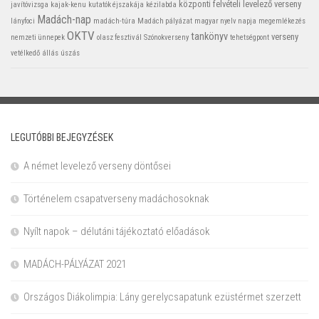
központi felvételi
levelező verseny
javítóvizsga
kajak-kenu
kutatók éjszakája
kézilabda
Madách-nap
lányfoci
madách-túra
Madách pályázat
magyar nyelv napja
megemlékezés
OKTV
tankönyv
verseny
nemzeti ünnepek
olasz fesztivál
Szónokverseny
tehetségpont
vetélkedő
állás
úszás
LEGUTÓBBI BEJEGYZÉSEK
A német levelező verseny döntősei
Történelem csapatverseny madáchosoknak
Nyílt napok – délutáni tájékoztató előadások
MADÁCH-PÁLYÁZAT 2021
Országos Diákolimpia: Lány gerelycsapatunk ezüstérmet szerzett