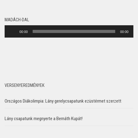
MADÁCH-DAL
Audió
00:00
00:00
lejátszó
VERSENYEREDMÉNYEK
Országos Diákolimpia: Lány gerelycsapatunk ezüstérmet szerzett
Lány csapatunk megnyerte a Bernáth Kupát!