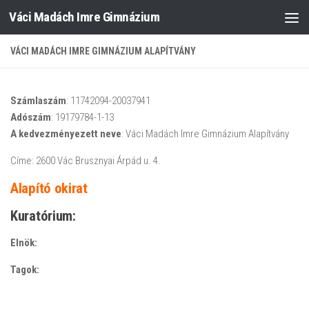
Váci Madách Imre Gimnázium
Skip to content
VÁCI MADÁCH IMRE GIMNÁZIUM ALAPÍTVÁNY
Számlaszám
: 11742094-20037941
Adószám
: 19179784-1-13
A kedvezményezett neve
: Váci Madách Imre Gimnázium Alapítvány
Címe: 2600 Vác Brusznyai Árpád u. 4.
Alapító okirat
Kuratórium:
Elnök:
Tagok: