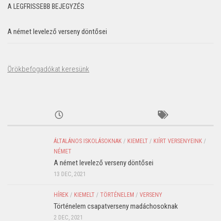
A LEGFRISSEBB BEJEGYZÉS
A német levelező verseny döntősei
Örökbefogadókat keresünk
ÁLTALÁNOS ISKOLÁSOKNAK
/
KIEMELT
/
KIÍRT VERSENYEINK
/
NÉMET
A német levelező verseny döntősei
13 DEC, 2021
HÍREK
/
KIEMELT
/
TÖRTÉNELEM
/
VERSENY
Történelem csapatverseny madáchosoknak
2 DEC, 2021