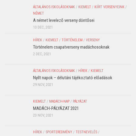
ÁLTALÁNOS ISKOLÁSOKNAK
/
KIEMELT
/
KIÍRT VERSENYEINK
/
NÉMET
A német levelező verseny döntősei
13 DEC, 2021
HÍREK
/
KIEMELT
/
TÖRTÉNELEM
/
VERSENY
Történelem csapatverseny madáchosoknak
2 DEC, 2021
ÁLTALÁNOS ISKOLÁSOKNAK
/
HÍREK
/
KIEMELT
Nyílt napok – délutáni tájékoztató előadások
29 NOV, 2021
KIEMELT
/
MADÁCH-NAP
/
PÁLYÁZAT
MADÁCH-PÁLYÁZAT 2021
23 NOV, 2021
HÍREK
/
SPORTEREDMÉNY
/
TESTNEVELÉS
/