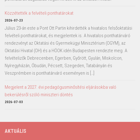
Közzétették a felvételi ponthatárokat
2026-07-23
Július 23-án este a Pont Ott Partin kihirdették a hivatalos felsőoktatási
felvételi ponthatárokat, és megjelentek is. A hivatalos ponthatárváró
rendezvényt az Oktatási és Gyermekügyi Minisztérium (OGYM), az
Oktatási Hivatal (OH) és a HÖOK idén Budapesten rendezte meg. A
felvételizők Debrecenben, Egerben, Győrött, Gyulán, Miskolcon,
Nyíregyházán, Óbudán, Pécsett, Szegeden, Tatabányán és
Veszprémben is ponthatárváró eseményen is […]
Megjelent a 2027. évi pedagógusminősítési eljárásokba való
bekerülésről szóló miniszteri döntés
2026-07-03
AKTUÁLIS