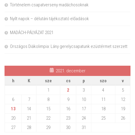
Történelem csapatverseny madáchosoknak
Nyílt napok – délutáni tájékoztató előadások
MADÁCH-PÁLYÁZAT 2021
Országos Diákolimpia: Lány gerelycsapatunk ezüstérmet szerzett
2021. december
h
K
sze
cs
p
szo
v
1
2
3
4
5
6
7
8
9
10
11
12
13
14
15
16
17
18
19
20
21
22
23
24
25
26
27
28
29
30
31