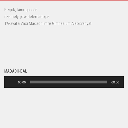
Kérjük, támogassák
személyi jövedelemadójuk
1%-ával a Váci Madách Imre Gimnázium Alapítványát!
MADÁCH-DAL
Audió
00:00
00:00
lejátszó