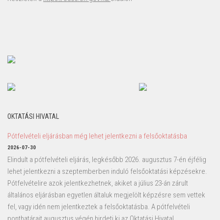
OKTATÁSI HIVATAL
Pótfelvételi eljárásban még lehet jelentkezni a felsőoktatásba
2026-07-30
Elindult a pótfelvételi eljárás, legkésőbb 2026. augusztus 7-én éjfélig
lehet jelentkezni a szeptemberben induló felsőoktatási képzésekre.
Pótfelvételire azok jelentkezhetnek, akiket a július 23-án zárult
általános eljárásban egyetlen általuk megjelölt képzésre sem vettek
fel, vagy idén nem jelentkeztek a felsőoktatásba. A pótfelvételi
ponthatárait augusztus végén hirdeti ki az Oktatási Hivatal.