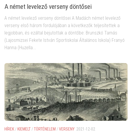
A német levelező verseny döntősei
A német levelező verseny döntősei A Madách német levelező
verseny első három fordulójában a következők teljesítettek a
legjobban, és ezáltal bejutottak a döntőbe: Brunszkó Tamás
(Lajosmizsei Fekete István Sportiskolai Általános Iskola) Franyó
Hanna (Huzella...
HÍREK
/
KIEMELT
/
TÖRTÉNELEM
/
VERSENY
2021-12-02