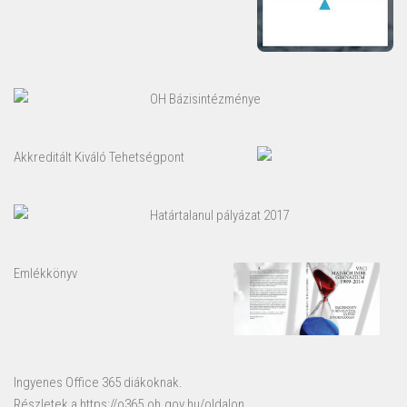
OH Bázisintézménye
Akkreditált Kiváló Tehetségpont
Határtalanul pályázat 2017
Emlékkönyv
Ingyenes Office 365 diákoknak.
Részletek a
https://o365.oh.gov.hu/
oldalon