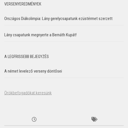
VERSENYEREDMÉNYEK
Országos Diákolimpia: Lány gerelycsapatunk ezüstérmet szerzett
Lány csapatunk megnyerte a Bernáth Kupát!
A LEGFRISSEBB BEJEGYZÉS
A német levelező verseny döntősei
Örökbefogadókat keresünk