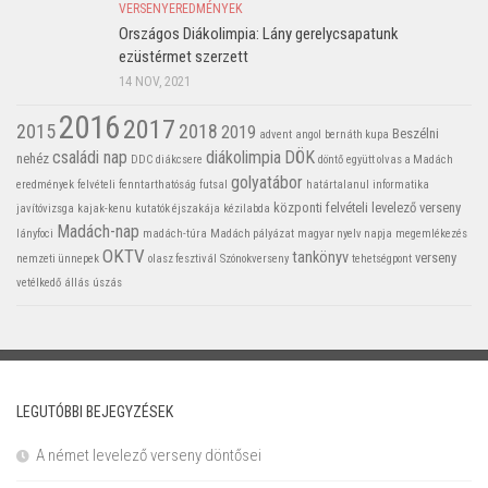
VERSENYEREDMÉNYEK
Országos Diákolimpia: Lány gerelycsapatunk
ezüstérmet szerzett
14 NOV, 2021
2016
2017
2015
2018
2019
Beszélni
advent
angol
bernáth kupa
családi nap
diákolimpia
DÖK
nehéz
DDC
diákcsere
döntő
együtt olvas a Madách
golyatábor
eredmények
felvételi
fenntarthatóság
futsal
határtalanul
informatika
központi felvételi
levelező verseny
javítóvizsga
kajak-kenu
kutatók éjszakája
kézilabda
Madách-nap
lányfoci
madách-túra
Madách pályázat
magyar nyelv napja
megemlékezés
OKTV
tankönyv
verseny
nemzeti ünnepek
olasz fesztivál
Szónokverseny
tehetségpont
vetélkedő
állás
úszás
LEGUTÓBBI BEJEGYZÉSEK
A német levelező verseny döntősei