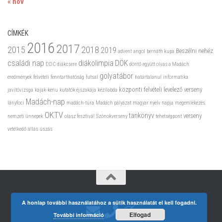
« nov
CÍMKÉK
2016
2017
2015
2018
2019
Beszélni nehéz
advent
angol
bernáth kupa
családi nap
diákolimpia
DÖK
DDC
diákcsere
döntő
együtt olvas a Madách
golyatábor
eredmények
felvételi
fenntarthatóság
futsal
határtalanul
informatika
központi felvételi
levelező verseny
javítóvizsga
kajak-kenu
kutatók éjszakája
kézilabda
Madách-nap
lányfoci
madách-túra
Madách pályázat
magyar nyelv napja
megemlékezés
OKTV
tankönyv
verseny
nemzeti ünnepek
olasz fesztivál
Szónokverseny
tehetségpont
vetélkedő
állás
úszás
A honlap további használatához a sütik használatát el kell fogadni.
Elfogad
További információ