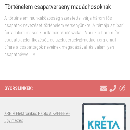
Történelem csapatverseny madáchosoknak
A történelem munkaközösség szeretettel várja három fős
csapatok nevezését történelem versenyünkre. A témája az ipari
forradalom második hullámának időszaka. Várjuk a három fős
csapatok jelentkezését: galazek.gergely@madach.org email
címre a csapattagok neveinek megadásával, és valamilyen
csapatnévvel. A...
GYORSLINKEK:
KRÉTA Elektronikus Napló & KAFFEE e-
ügyintézés