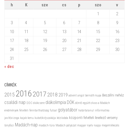
h
K
sze
cs
p
szo
v
1
2
3
4
5
6
7
8
9
10
11
12
13
14
15
16
17
18
19
20
21
22
23
24
25
26
27
28
29
30
31
« dec
CÍMKÉK
2016
2017
2015
2018
2019
Beszélni nehéz
advent
angol
bernáth kupa
családi nap
diákolimpia
DÖK
DDC
diákcsere
döntő
együtt olvas a Madách
golyatábor
eredmények
felvételi
fenntarthatóság
futsal
határtalanul
informatika
központi felvételi
levelező verseny
javítóvizsga
kajak-kenu
kutatók éjszakája
kézilabda
Madách-nap
lányfoci
madách-túra
Madách pályázat
magyar nyelv napja
megemlékezés