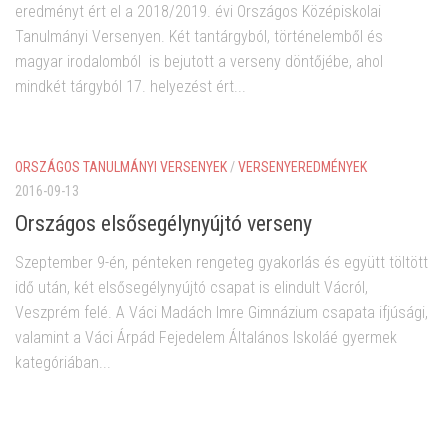
eredményt ért el a 2018/2019. évi Országos Középiskolai
Tanulmányi Versenyen. Két tantárgyból, történelemből és
magyar irodalomból is bejutott a verseny döntőjébe, ahol
mindkét tárgyból 17. helyezést ért...
ORSZÁGOS TANULMÁNYI VERSENYEK
/
VERSENYEREDMÉNYEK
2016-09-13
Országos elsősegélynyújtó verseny
Szeptember 9-én, pénteken rengeteg gyakorlás és együtt töltött
idő után, két elsősegélynyújtó csapat is elindult Vácról,
Veszprém felé. A Váci Madách Imre Gimnázium csapata ifjúsági,
valamint a Váci Árpád Fejedelem Általános Iskoláé gyermek
kategóriában...