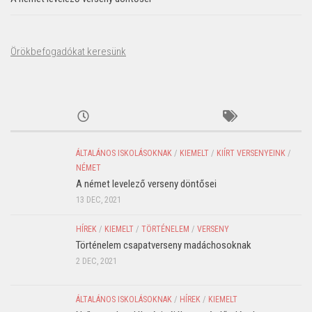
Örökbefogadókat keresünk
ÁLTALÁNOS ISKOLÁSOKNAK
/
KIEMELT
/
KIÍRT VERSENYEINK
/
NÉMET
A német levelező verseny döntősei
13 DEC, 2021
HÍREK
/
KIEMELT
/
TÖRTÉNELEM
/
VERSENY
Történelem csapatverseny madáchosoknak
2 DEC, 2021
ÁLTALÁNOS ISKOLÁSOKNAK
/
HÍREK
/
KIEMELT