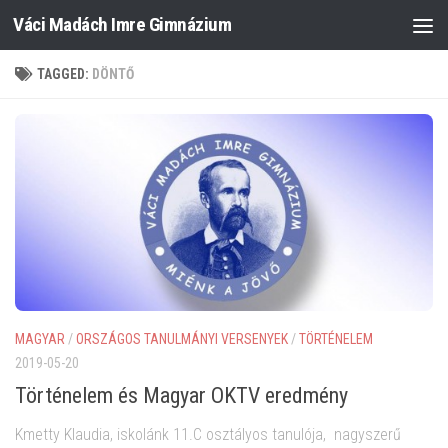
Váci Madách Imre Gimnázium
Skip to content
TAGGED:
DÖNTŐ
MAGYAR
/
ORSZÁGOS TANULMÁNYI VERSENYEK
/
TÖRTÉNELEM
2019-05-20
Történelem és Magyar OKTV eredmény
Kmetty Klaudia, iskolánk 11.C osztályos tanulója, nagyszerű