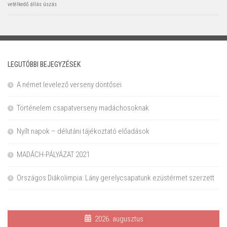
vetélkedő
állás
úszás
LEGUTÓBBI BEJEGYZÉSEK
A német levelező verseny döntősei
Történelem csapatverseny madáchosoknak
Nyílt napok – délutáni tájékoztató előadások
MADÁCH-PÁLYÁZAT 2021
Országos Diákolimpia: Lány gerelycsapatunk ezüstérmet szerzett
2026. augusztus