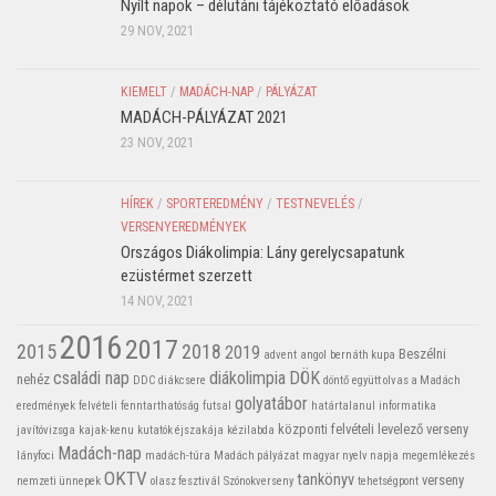
Nyílt napok – délutáni tájékoztató előadások
29 NOV, 2021
KIEMELT
/
MADÁCH-NAP
/
PÁLYÁZAT
MADÁCH-PÁLYÁZAT 2021
23 NOV, 2021
HÍREK
/
SPORTEREDMÉNY
/
TESTNEVELÉS
/
VERSENYEREDMÉNYEK
Országos Diákolimpia: Lány gerelycsapatunk
ezüstérmet szerzett
14 NOV, 2021
2016
2017
2015
2018
2019
Beszélni
advent
angol
bernáth kupa
családi nap
diákolimpia
DÖK
nehéz
DDC
diákcsere
döntő
együtt olvas a Madách
golyatábor
eredmények
felvételi
fenntarthatóság
futsal
határtalanul
informatika
központi felvételi
levelező verseny
javítóvizsga
kajak-kenu
kutatók éjszakája
kézilabda
Madách-nap
lányfoci
madách-túra
Madách pályázat
magyar nyelv napja
megemlékezés
OKTV
tankönyv
verseny
nemzeti ünnepek
olasz fesztivál
Szónokverseny
tehetségpont