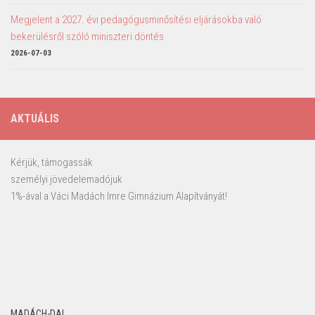
Megjelent a 2027. évi pedagógusminősítési eljárásokba való
bekerülésről szóló miniszteri döntés
2026-07-03
AKTUÁLIS
Kérjük, támogassák
személyi jövedelemadójuk
1%-ával a Váci Madách Imre Gimnázium Alapítványát!
MADÁCH-DAL