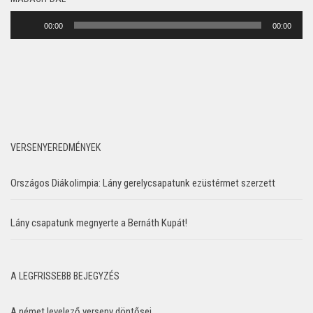
Audió
00:00
00:00
lejátszó
VERSENYEREDMÉNYEK
Országos Diákolimpia: Lány gerelycsapatunk ezüstérmet szerzett
Lány csapatunk megnyerte a Bernáth Kupát!
A LEGFRISSEBB BEJEGYZÉS
A német levelező verseny döntősei