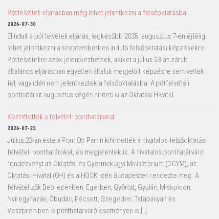
Pótfelvételi eljárásban még lehet jelentkezni a felsőoktatásba
2026-07-30
Elindult a pótfelvételi eljárás, legkésőbb 2026. augusztus 7-én éjfélig
lehet jelentkezni a szeptemberben induló felsőoktatási képzésekre.
Pótfelvételire azok jelentkezhetnek, akiket a július 23-án zárult
általános eljárásban egyetlen általuk megjelölt képzésre sem vettek
fel, vagy idén nem jelentkeztek a felsőoktatásba. A pótfelvételi
ponthatárait augusztus végén hirdeti ki az Oktatási Hivatal.
Közzétették a felvételi ponthatárokat
2026-07-23
Július 23-án este a Pont Ott Partin kihirdették a hivatalos felsőoktatási
felvételi ponthatárokat, és megjelentek is. A hivatalos ponthatárváró
rendezvényt az Oktatási és Gyermekügyi Minisztérium (OGYM), az
Oktatási Hivatal (OH) és a HÖOK idén Budapesten rendezte meg. A
felvételizők Debrecenben, Egerben, Győrött, Gyulán, Miskolcon,
Nyíregyházán, Óbudán, Pécsett, Szegeden, Tatabányán és
Veszprémben is ponthatárváró eseményen is […]