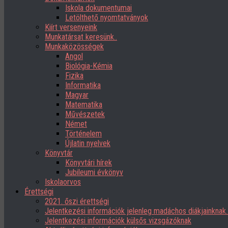
Iskola dokumentumai
Letölthető nyomtatványok
Kiírt versenyeink
Munkatársat keresünk..
Munkaközösségek
Angol
Biológia-Kémia
Fizika
Informatika
Magyar
Matematika
Művészetek
Német
Történelem
Újlatin nyelvek
Könyvtár
Könyvtári hírek
Jubileumi évkönyv
Iskolaorvos
Érettségi
2021. őszi érettségi
Jelentkezési információk jelenleg madáchos diákjainknak
Jelentkezési információk külsős vizsgázóknak