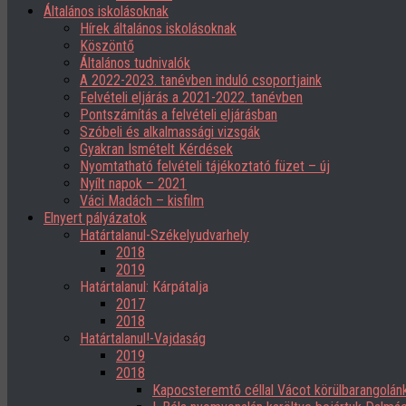
Általános iskolásoknak
Hírek általános iskolásoknak
Köszöntő
Általános tudnivalók
A 2022-2023. tanévben induló csoportjaink
Felvételi eljárás a 2021-2022. tanévben
Pontszámítás a felvételi eljárásban
Szóbeli és alkalmassági vizsgák
Gyakran Ismételt Kérdések
Nyomtatható felvételi tájékoztató füzet – új
Nyílt napok – 2021
Váci Madách – kisfilm
Elnyert pályázatok
Határtalanul-Székelyudvarhely
2018
2019
Határtalanul: Kárpátalja
2017
2018
Határtalanul!-Vajdaság
2019
2018
Kapocsteremtő céllal Vácot körülbarangolán