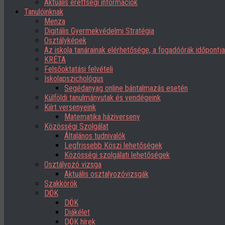
Aktuális érettségi információk
Tanulóinknak
Menza
Digitális Gyermekvédelmi Stratégia
Osztályképek
Az iskola tanárainak elérhetősége, a fogadóórák időpont
KRÉTA
Felsőoktatási felvételi
Iskolapszichológus
Segédanyag online bántalmazás esetén
Külföldi tanulmányutak és vendégeink
Kiírt versenyeink
Matematika háziverseny
Közösségi Szolgálat
Általános tudnivalók
Legfrissebb Köszi lehetőségek
Közösségi szolgálati lehetőségek
Osztályozó vizsga
Aktuális osztalyozóvizsgák
Szakkörök
DÖK
DÖK
Diákélet
DÖK hírek