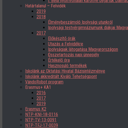
I. Béla nyomvonalán karöltve bejártuk Dalmác
Határtalanul – Felvidék
2019
2018
Élménybeszámoló Ipolysági utunkról
Ipolysági testvérgimnáziumunk diákjai Magy
2017
Előkészítő órák
Utazás a Felvidékre
Ipolyságiak látogatása Magyarországon
Összetartozás napi ünnepély
Értékelő óra
Hasznosuló termékek
Iskolánk az Oktatási Hivatal Bázisintézménye
Iskolánk akkreditált Kiváló Tehetségpont
VándoRobot program
Erasmus+ KA1
2016
2017
2019
Erasmus K2
NTP-KNI-18-0116
NTP-TV-13-0091
NTP-TFJ-17-0039