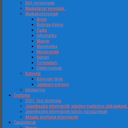
Kiírt versenyeink
Munkatársat keresünk..
Munkaközösségek
Angol
Biológia-Kémia
Fizika
Informatika
Magyar
Matematika
Művészetek
Német
Történelem
Újlatin nyelvek
Könyvtár
Könyvtári hírek
Jubileumi évkönyv
Iskolaorvos
Érettségi
2021. őszi érettségi
Jelentkezési információk jelenleg madáchos diákjainknak
Jelentkezési információk külsős vizsgázóknak
Aktuális érettségi információk
Tanulóinknak
Menza