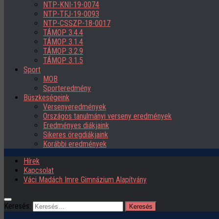
NTP-KNI-19-0074
NTP-TFJ-19-0093
NTP-CSSZP-18-0017
TÁMOP 3.4.4
TÁMOP 3.1.4
TÁMOP 3.2.9
TÁMOP 3.1.5
Sport
MOB
Sporteredmény
Büszkeségeink
Versenyeredmények
Országos tanulmányi verseny eredmények
Eredményes diákjaink
Sikeres öregdiákjaink
Korábbi eredmények
Hírek
Kapcsolat
Váci Madách Imre Gimnázium Alapítvány
Keresés: