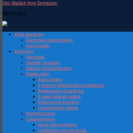
Váci Madách Imre Gimnázium
Miénk a jövő
VMIG Alapítvány
Alapítványi rendezvények
Egyszázalék
Intézmény
Kapcsolat
Iskolánk története
Különös közzétételi lista
Adatkezelés
Adatvédelem
E-learning Adatkezelési szabályzata
Adatkezelési Szabályzat
E-napló belépési adatai
Önéletrajzok kezelése
Üzenetköldési adatok
Bázisintézmény
Dokumentumok
Iskola dokumentumai
Letölthető nyomtatványok