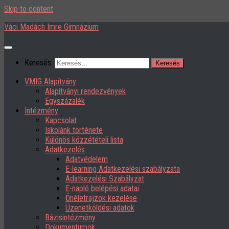
Skip to content
Váci Madách Imre Gimnázium
Keresés:
VMIG Alapítvány
Alapítványi rendezvények
Egyszázalék
Intézmény
Kapcsolat
Iskolánk története
Különös közzétételi lista
Adatkezelés
Adatvédelem
E-learning Adatkezelési szabályzata
Adatkezelési Szabályzat
E-napló belépési adatai
Önéletrajzok kezelése
Üzenetköldési adatok
Bázisintézmény
Dokumentumok