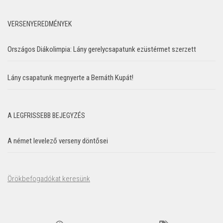
VERSENYEREDMÉNYEK
Országos Diákolimpia: Lány gerelycsapatunk ezüstérmet szerzett
Lány csapatunk megnyerte a Bernáth Kupát!
A LEGFRISSEBB BEJEGYZÉS
A német levelező verseny döntősei
Örökbefogadókat keresünk