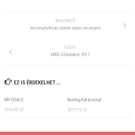
KÖVETKEZŐ
Versenyfelhívás német nyelvi versenyre
ELŐZŐ
VMIG Gólyatábor 2017
EZ IS ÉRDEKELHET ...
MY GOALS
Boldog Karácsonyt
2016-09-22
2019-12-16