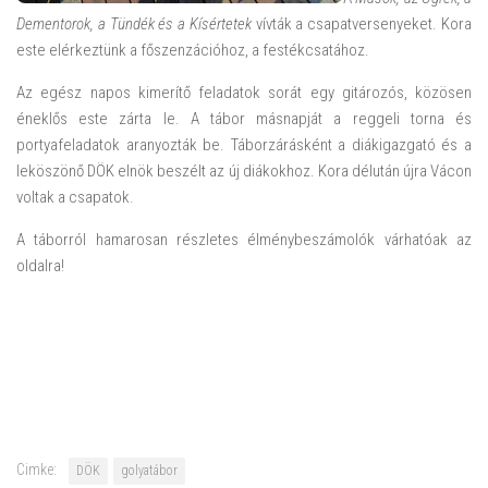
Dementorok, a Tündék és a Kísértetek
vívták a csapatversenyeket. Kora
este elérkeztünk a főszenzációhoz, a festékcsatához.
Az egész napos kimerítő feladatok sorát egy gitározós, közösen
éneklős este zárta le. A tábor másnapját a reggeli torna és
portyafeladatok aranyozták be. Táborzárásként a diákigazgató és a
leköszönő DÖK elnök beszélt az új diákokhoz. Kora délután újra Vácon
voltak a csapatok.
A táborról hamarosan részletes élménybeszámolók várhatóak az
oldalra!
Cimke:
DÖK
golyatábor