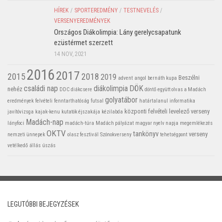
HÍREK
/
SPORTEREDMÉNY
/
TESTNEVELÉS
/
VERSENYEREDMÉNYEK
Országos Diákolimpia: Lány gerelycsapatunk
ezüstérmet szerzett
14 NOV, 2021
2016
2017
2015
2018
2019
Beszélni
advent
angol
bernáth kupa
családi nap
diákolimpia
DÖK
nehéz
DDC
diákcsere
döntő
együtt olvas a Madách
golyatábor
eredmények
felvételi
fenntarthatóság
futsal
határtalanul
informatika
központi felvételi
levelező verseny
javítóvizsga
kajak-kenu
kutatók éjszakája
kézilabda
Madách-nap
lányfoci
madách-túra
Madách pályázat
magyar nyelv napja
megemlékezés
OKTV
tankönyv
verseny
nemzeti ünnepek
olasz fesztivál
Szónokverseny
tehetségpont
vetélkedő
állás
úszás
LEGUTÓBBI BEJEGYZÉSEK