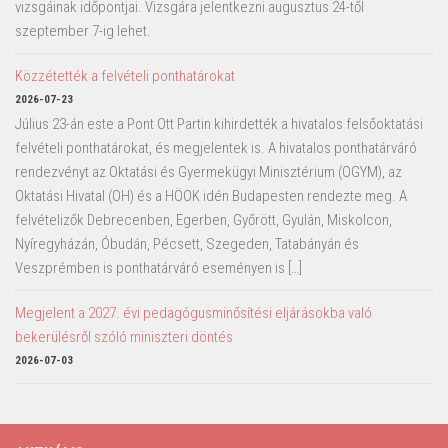
vizsgáinak időpontjai. Vizsgára jelentkezni augusztus 24-től
szeptember 7-ig lehet.
Közzétették a felvételi ponthatárokat
2026-07-23
Július 23-án este a Pont Ott Partin kihirdették a hivatalos felsőoktatási
felvételi ponthatárokat, és megjelentek is. A hivatalos ponthatárváró
rendezvényt az Oktatási és Gyermekügyi Minisztérium (OGYM), az
Oktatási Hivatal (OH) és a HÖOK idén Budapesten rendezte meg. A
felvételizők Debrecenben, Egerben, Győrött, Gyulán, Miskolcon,
Nyíregyházán, Óbudán, Pécsett, Szegeden, Tatabányán és
Veszprémben is ponthatárváró eseményen is […]
Megjelent a 2027. évi pedagógusminősítési eljárásokba való
bekerülésről szóló miniszteri döntés
2026-07-03