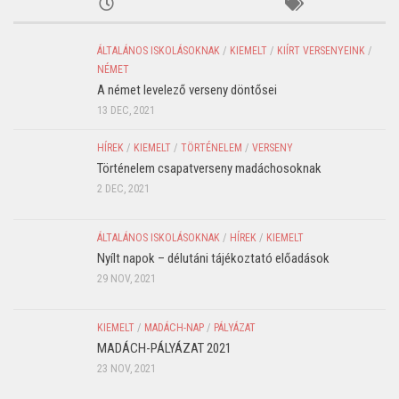
ÁLTALÁNOS ISKOLÁSOKNAK
/
KIEMELT
/
KIÍRT VERSENYEINK
/
NÉMET
A német levelező verseny döntősei
13 DEC, 2021
HÍREK
/
KIEMELT
/
TÖRTÉNELEM
/
VERSENY
Történelem csapatverseny madáchosoknak
2 DEC, 2021
ÁLTALÁNOS ISKOLÁSOKNAK
/
HÍREK
/
KIEMELT
Nyílt napok – délutáni tájékoztató előadások
29 NOV, 2021
KIEMELT
/
MADÁCH-NAP
/
PÁLYÁZAT
MADÁCH-PÁLYÁZAT 2021
23 NOV, 2021