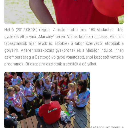
Hétfő (2017.08.28.) reggel 7 órakor több mint 180 Madáchos diák
gyülekezett a váci „Márvány” téren. Voltak köztük rutinosak, valamint
tapasztalatok híján lévők is. Előbbiek a tábor szervezői, utóbbiak a
gólyáink. A téren sorakozást gyakoroltak és a Madách indulót. Innen
az embersereg a Csattogó-völgybe vonatozott, ahol kezdetét vették a
programok. Öt csapatra osztották a segítők a gólyákat.
A
Mások, az Ogrék, a