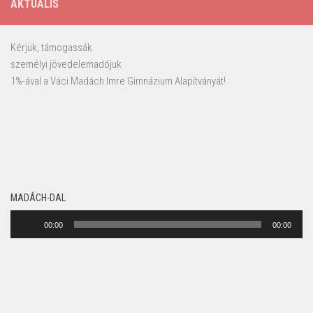
AKTUÁLIS
Kérjük, támogassák
személyi jövedelemadójuk
1%-ával a Váci Madách Imre Gimnázium Alapítványát!
MADÁCH-DAL
Audió
00:00
00:00
lejátszó