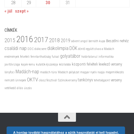
28
29
30
31
« júl
szept »
CÍMKÉK
2016
2017
2015
2018
2019
Beszélni nehéz
advent
angol
bernáth kupa
családi nap
diákolimpia
DÖK
DDC
diákcsere
döntő
együtt olvas a Madách
golyatábor
eredmények
felvételi
fenntarthatóság
futsal
határtalanul
informatika
központi felvételi
levelező verseny
javítóvizsga
kajak-kenu
kutatók éjszakája
kézilabda
Madách-nap
lányfoci
madách-túra
Madách pályázat
magyar nyelv napja
megemlékezés
OKTV
tankönyv
verseny
nemzeti ünnepek
olasz fesztivál
Szónokverseny
tehetségpont
vetélkedő
állás
úszás
A honlap további használatához a sütik használatát el kell fogadni.