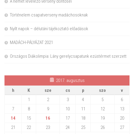
A német levelező verseny döntősei
Történelem csapatverseny madáchosoknak
Nyílt napok – délutáni tájékoztató előadások
MADÁCH-PÁLYÁZAT 2021
Országos Diákolimpia: Lány gerelycsapatunk ezüstérmet szerzett
2017. augusztus
h
K
sze
cs
p
szo
v
1
2
3
4
5
6
7
8
9
10
11
12
13
14
15
16
17
18
19
20
21
22
23
24
25
26
27