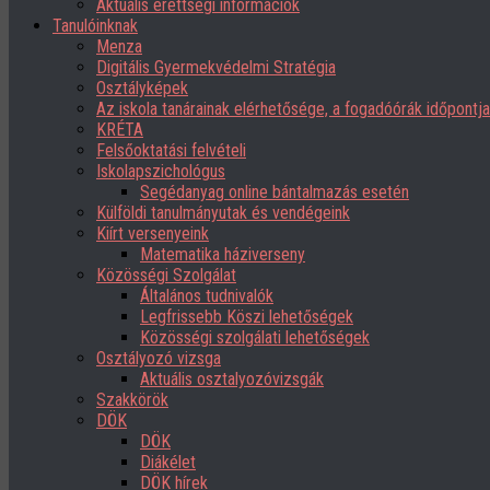
Aktuális érettségi információk
Tanulóinknak
Menza
Digitális Gyermekvédelmi Stratégia
Osztályképek
Az iskola tanárainak elérhetősége, a fogadóórák időpont
KRÉTA
Felsőoktatási felvételi
Iskolapszichológus
Segédanyag online bántalmazás esetén
Külföldi tanulmányutak és vendégeink
Kiírt versenyeink
Matematika háziverseny
Közösségi Szolgálat
Általános tudnivalók
Legfrissebb Köszi lehetőségek
Közösségi szolgálati lehetőségek
Osztályozó vizsga
Aktuális osztalyozóvizsgák
Szakkörök
DÖK
DÖK
Diákélet
DÖK hírek