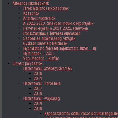
Általános iskolásoknak
Hírek általános iskolásoknak
Köszöntő
Általános tudnivalók
A 2022-2023. tanévben induló csoportjaink
Felvételi eljárás a 2021-2022. tanévben
Pontszámítás a felvételi eljárásban
Szóbeli és alkalmassági vizsgák
Gyakran Ismételt Kérdések
Nyomtatható felvételi tájékoztató füzet – új
Nyílt napok – 2021
Váci Madách – kisfilm
Elnyert pályázatok
Határtalanul-Székelyudvarhely
2018
2019
Határtalanul: Kárpátalja
2017
2018
Határtalanul!-Vajdaság
2019
2018
Kapocsteremtő céllal Vácot körülbarangolán