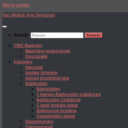
Skip to content
Váci Madách Imre Gimnázium
Keresés:
VMIG Alapítvány
Alapítványi rendezvények
Egyszázalék
Intézmény
Kapcsolat
Iskolánk története
Különös közzétételi lista
Adatkezelés
Adatvédelem
E-learning Adatkezelési szabályzata
Adatkezelési Szabályzat
E-napló belépési adatai
Önéletrajzok kezelése
Üzenetköldési adatok
Bázisintézmény
Dokumentumok