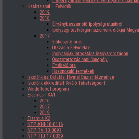
I. Béla nyomvonalán karöltve bejártuk Dalmác
Határtalanul – Felvidék
2019
2018
Élménybeszámoló Ipolysági utunkról
Ipolysági testvérgimnáziumunk diákjai Magy
2017
Előkészítő órák
Utazás a Felvidékre
Ipolyságiak látogatása Magyarországon
Összetartozás napi ünnepély
Értékelő óra
Hasznosuló termékek
Iskolánk az Oktatási Hivatal Bázisintézménye
Iskolánk akkreditált Kiváló Tehetségpont
VándoRobot program
Erasmus+ KA1
2016
2017
2019
Erasmus K2
NTP-KNI-18-0116
NTP-TV-13-0091
NTP-TFJ-17-0039