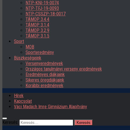
NTP-KNI-19-0074
NTP-TFJ-19-0093
NTP-CSSZP-18-0017
TÁMOP 3.4.4
TÁMOP 3.1.4
TÁMOP 3.2.9
TÁMOP 3.1.5
Sport
MOB
Sporteredmény
Büszkeségeink
Versenyeredmények
Országos tanulmányi verseny eredmények
Eredményes diákjaink
Sikeres öregdiákjaink
Korábbi eredmények
Hírek
Kapcsolat
Váci Madách Imre Gimnázium Alapítvány
Keresés: