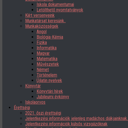
Iskola dokumentumai
Letölthető nyomtatványok
Kiírt versenyeink
Munkatársat keresünk..
Munkaközösségek
Angol
Biológia-Kémia
Fizika
Informatika
Magyar
Matematika
Művészetek
Német
Történelem
Újlatin nyelvek
Könyvtár
Könyvtári hírek
Jubileumi évkönyv
Iskolaorvos
Érettségi
2021. őszi érettségi
Jelentkezési információk jelenleg madáchos diákjainknak
Jelentkezési információk külsős vizsgázóknak