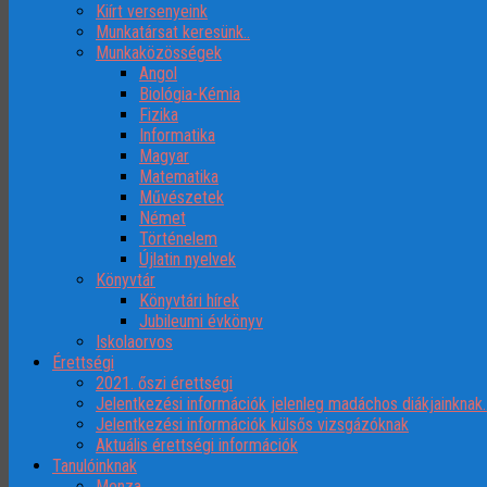
Kiírt versenyeink
Munkatársat keresünk..
Munkaközösségek
Angol
Biológia-Kémia
Fizika
Informatika
Magyar
Matematika
Művészetek
Német
Történelem
Újlatin nyelvek
Könyvtár
Könyvtári hírek
Jubileumi évkönyv
Iskolaorvos
Érettségi
2021. őszi érettségi
Jelentkezési információk jelenleg madáchos diákjainknak
Jelentkezési információk külsős vizsgázóknak
Aktuális érettségi információk
Tanulóinknak
Menza