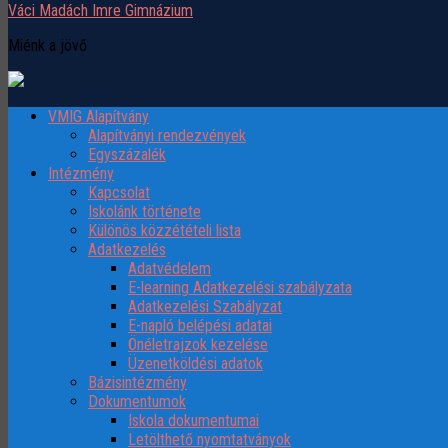
Váci Madách Imre Gimnázium
Miénk a jövő
VMIG Alapítvány
Alapítványi rendezvények
Egyszázalék
Intézmény
Kapcsolat
Iskolánk története
Különös közzétételi lista
Adatkezelés
Adatvédelem
E-learning Adatkezelési szabályzata
Adatkezelési Szabályzat
E-napló belépési adatai
Önéletrajzok kezelése
Üzenetköldési adatok
Bázisintézmény
Dokumentumok
Iskola dokumentumai
Letölthető nyomtatványok