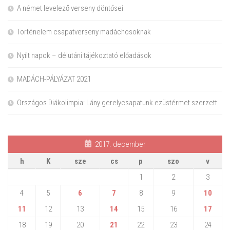
A német levelező verseny döntősei
Történelem csapatverseny madáchosoknak
Nyílt napok – délutáni tájékoztató előadások
MADÁCH-PÁLYÁZAT 2021
Országos Diákolimpia: Lány gerelycsapatunk ezüstérmet szerzett
2017. december
h
K
sze
cs
p
szo
v
1
2
3
4
5
6
7
8
9
10
11
12
13
14
15
16
17
18
19
20
21
22
23
24