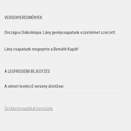
VERSENYEREDMÉNYEK
Országos Diákolimpia: Lány gerelycsapatunk ezüstérmet szerzett
Lány csapatunk megnyerte a Bernáth Kupát!
A LEGFRISSEBB BEJEGYZÉS
A német levelező verseny döntősei
Örökbefogadókat keresünk