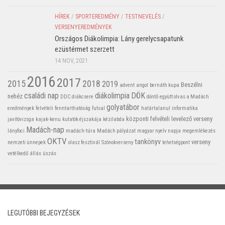
HÍREK
/
SPORTEREDMÉNY
/
TESTNEVELÉS
/
VERSENYEREDMÉNYEK
Országos Diákolimpia: Lány gerelycsapatunk
ezüstérmet szerzett
14 NOV, 2021
2016
2017
2015
2018
2019
Beszélni
advent
angol
bernáth kupa
családi nap
diákolimpia
DÖK
nehéz
DDC
diákcsere
döntő
együtt olvas a Madách
golyatábor
eredmények
felvételi
fenntarthatóság
futsal
határtalanul
informatika
központi felvételi
levelező verseny
javítóvizsga
kajak-kenu
kutatók éjszakája
kézilabda
Madách-nap
lányfoci
madách-túra
Madách pályázat
magyar nyelv napja
megemlékezés
OKTV
tankönyv
verseny
nemzeti ünnepek
olasz fesztivál
Szónokverseny
tehetségpont
vetélkedő
állás
úszás
LEGUTÓBBI BEJEGYZÉSEK