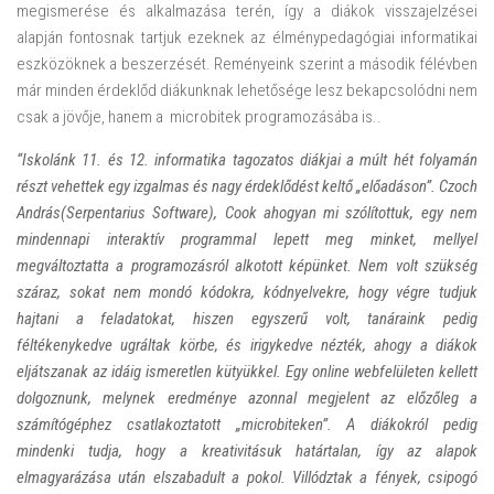
megismerése és alkalmazása terén, így a diákok visszajelzései
alapján fontosnak tartjuk ezeknek az élménypedagógiai informatikai
eszközöknek a beszerzését. Reményeink szerint a második félévben
már minden érdeklőd diákunknak lehetősége lesz bekapcsolódni nem
csak a jövője, hanem a microbitek programozásába is..
“Iskolánk 11. és 12. informatika tagozatos diákjai a múlt hét folyamán
részt vehettek egy izgalmas és nagy érdeklődést keltő „előadáson”. Czoch
András(Serpentarius Software), Cook ahogyan mi szólítottuk, egy nem
mindennapi interaktív programmal lepett meg minket, mellyel
megváltoztatta a programozásról alkotott képünket. Nem volt szükség
száraz, sokat nem mondó kódokra, kódnyelvekre, hogy végre tudjuk
hajtani a feladatokat, hiszen egyszerű volt, tanáraink pedig
féltékenykedve ugráltak körbe, és irigykedve nézték, ahogy a diákok
eljátszanak az idáig ismeretlen kütyükkel. Egy online webfelületen kellett
dolgoznunk, melynek eredménye azonnal megjelent az előzőleg a
számítógéphez csatlakoztatott „microbiteken”. A diákokról pedig
mindenki tudja, hogy a kreativitásuk határtalan, így az alapok
elmagyarázása után elszabadult a pokol. Villództak a fények, csipogó