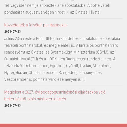
fel, vagy idén nem jelentkeztek a felsőoktatásba. A pótfelvételi
ponthatárait augusztus végén hirdeti ki az Oktatási Hivatal.
Közzétették a felvételi ponthatárokat
2026-07-23
Július 23-án este a Pont Ott Partin kihirdették a hivatalos felsőoktatási
felvételi ponthatárokat, és megjelentek is. A hivatalos ponthatárváró
rendezvényt az Oktatási és Gyermekügyi Minisztérium (OGYM), az
Oktatási Hivatal (OH) és a HÖOK idén Budapesten rendezte meg. A
felvételizők Debrecenben, Egerben, Győrött, Gyulán, Miskolcon,
Nyíregyházán, Óbudán, Pécsett, Szegeden, Tatabányán és
Veszprémben is ponthatárváró eseményen is […]
Megjelent a 2027. évi pedagógusminősítési eljárásokba való
bekerülésről szóló miniszteri döntés
2026-07-03