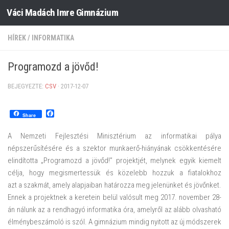
Váci Madách Imre Gimnázium
Skip to content
HÍREK
/
INFORMATIKA
Programozd a jövőd!
BEJEGYEZTE:
CSV
·
2017-12-07
Facebook
Share
A Nemzeti Fejlesztési Minisztérium az informatikai pálya
népszerűsítésére és
a
szektor munkaerő-hiányának csökkentésére
elindította „
Programozd
a
jövőd
!” projektjét, melynek egyik kiemelt
célja, hogy megismertessük és közelebb hozzuk
a
fiatalokhoz
azt
a
szakmát, amely alapjaiban határozza meg jelenünket és jövőnket.
Ennek a projektnek a keretein belül valósult meg 2017. november 28-
án nálunk az a rendhagyó informatika óra, amelyről az alább olvasható
élménybeszámoló is szól. A gimnázium mindig nyitott az új módszerek