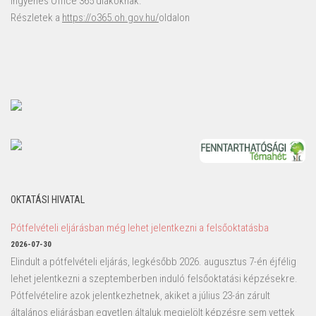
Ingyenes Office 365 diákoknak.
Részletek a
https://o365.oh.gov.hu/
oldalon
OKTATÁSI HIVATAL
Pótfelvételi eljárásban még lehet jelentkezni a felsőoktatásba
2026-07-30
Elindult a pótfelvételi eljárás, legkésőbb 2026. augusztus 7-én éjfélig
lehet jelentkezni a szeptemberben induló felsőoktatási képzésekre.
Pótfelvételire azok jelentkezhetnek, akiket a július 23-án zárult
általános eljárásban egyetlen általuk megjelölt képzésre sem vettek