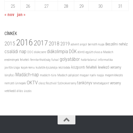
25
26
27
28
29
30
31
« nov
jan »
CÍMKÉK
2016
2017
2015
2018
2019
Beszélni nehéz
advent
angol
bernáth kupa
családi nap
diákolimpia
DÖK
DDC
diákcsere
döntő
együtt olvas a Madách
golyatábor
eredmények
felvételi
fenntarthatóság
futsal
határtalanul
informatika
központi felvételi
levelező verseny
javítóvizsga
kajak-kenu
kutatók éjszakája
kézilabda
Madách-nap
lányfoci
madách-túra
Madách pályázat
magyar nyelv napja
megemlékezés
OKTV
tankönyv
verseny
nemzeti ünnepek
olasz fesztivál
Szónokverseny
tehetségpont
vetélkedő
állás
úszás