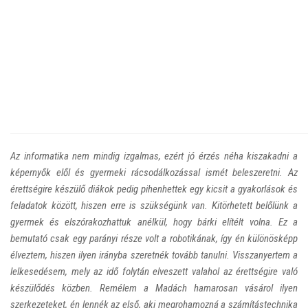
Az informatika nem mindig izgalmas, ezért jó érzés néha kiszakadni a
képernyők elől és gyermeki rácsodálkozással ismét beleszeretni. Az
érettségire készülő diákok pedig pihenhettek egy kicsit a gyakorlások és
feladatok között, hiszen erre is szükségünk van. Kitörhetett belőlünk a
gyermek és elszórakozhattuk anélkül, hogy bárki elítélt volna. Ez a
bemutató csak egy parányi része volt a robotikának, így én különösképp
élveztem, hiszen ilyen irányba szeretnék tovább tanulni. Visszanyertem a
lelkesedésem, mely az idő folytán elveszett valahol az érettségire való
készülődés közben. Remélem a Madách hamarosan vásárol ilyen
szerkezeteket, én lennék az első, aki megrohamozná a számítástechnika