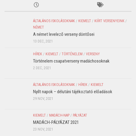
ÁLTALÁNOS ISKOLÁSOKNAK
/
KIEMELT
/
KIÍRT VERSENYEINK
/
NÉMET
A német levelező verseny döntősei
13 DEC, 2021
HÍREK
/
KIEMELT
/
TÖRTÉNELEM
/
VERSENY
Történelem csapatverseny madáchosoknak
2 DEC, 2021
ÁLTALÁNOS ISKOLÁSOKNAK
/
HÍREK
/
KIEMELT
Nyílt napok – délutáni tájékoztató előadások
29 NOV, 2021
KIEMELT
/
MADÁCH-NAP
/
PÁLYÁZAT
MADÁCH-PÁLYÁZAT 2021
23 NOV, 2021