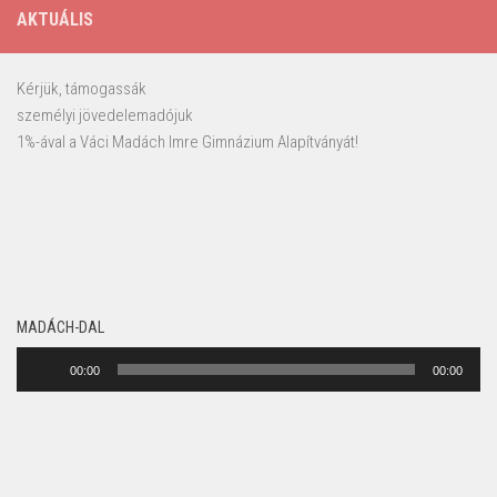
AKTUÁLIS
Kérjük, támogassák
személyi jövedelemadójuk
1%-ával a Váci Madách Imre Gimnázium Alapítványát!
MADÁCH-DAL
Audió
00:00
00:00
lejátszó