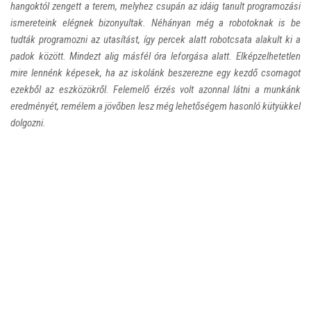
hangoktól zengett a terem, melyhez csupán az idáig tanult programozási
ismereteink elégnek bizonyultak. Néhányan még a robotoknak is be
tudták programozni az utasítást, így percek alatt robotcsata alakult ki a
padok között. Mindezt alig másfél óra leforgása alatt. Elképzelhetetlen
mire lennénk képesek, ha az iskolánk beszerezne egy kezdő csomagot
ezekből az eszközökről. Felemelő érzés volt azonnal látni a munkánk
eredményét, remélem a jövőben lesz még lehetőségem hasonló kütyükkel
dolgozni.