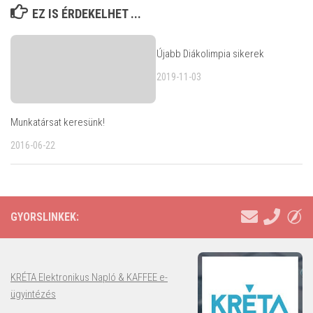
EZ IS ÉRDEKELHET ...
Újabb Diákolimpia sikerek
2019-11-03
Munkatársat keresünk!
2016-06-22
GYORSLINKEK:
KRÉTA Elektronikus Napló & KAFFEE e-
ügyintézés