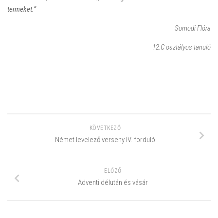
termeket.”
Somodi Flóra
12.C osztályos tanuló
KÖVETKEZŐ
Német levelező verseny IV. forduló
ELŐZŐ
Adventi délután és vásár