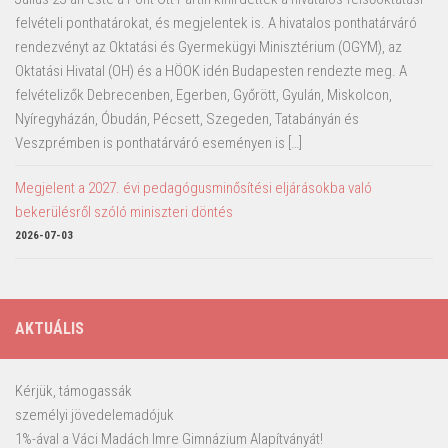
felvételi ponthatárokat, és megjelentek is. A hivatalos ponthatárváró
rendezvényt az Oktatási és Gyermekügyi Minisztérium (OGYM), az
Oktatási Hivatal (OH) és a HÖOK idén Budapesten rendezte meg. A
felvételizők Debrecenben, Egerben, Győrött, Gyulán, Miskolcon,
Nyíregyházán, Óbudán, Pécsett, Szegeden, Tatabányán és
Veszprémben is ponthatárváró eseményen is […]
Megjelent a 2027. évi pedagógusminősítési eljárásokba való
bekerülésről szóló miniszteri döntés
2026-07-03
AKTUÁLIS
Kérjük, támogassák
személyi jövedelemadójuk
1%-ával a Váci Madách Imre Gimnázium Alapítványát!