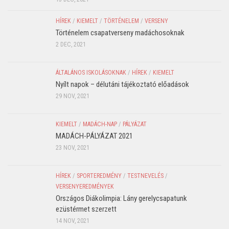
HÍREK
/
KIEMELT
/
TÖRTÉNELEM
/
VERSENY
Történelem csapatverseny madáchosoknak
2 DEC, 2021
ÁLTALÁNOS ISKOLÁSOKNAK
/
HÍREK
/
KIEMELT
Nyílt napok – délutáni tájékoztató előadások
29 NOV, 2021
KIEMELT
/
MADÁCH-NAP
/
PÁLYÁZAT
MADÁCH-PÁLYÁZAT 2021
23 NOV, 2021
HÍREK
/
SPORTEREDMÉNY
/
TESTNEVELÉS
/
VERSENYEREDMÉNYEK
Országos Diákolimpia: Lány gerelycsapatunk
ezüstérmet szerzett
14 NOV, 2021