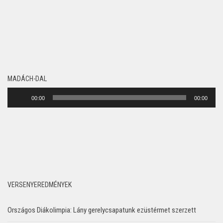
MADÁCH-DAL
Audió
00:00
00:00
lejátszó
VERSENYEREDMÉNYEK
Országos Diákolimpia: Lány gerelycsapatunk ezüstérmet szerzett