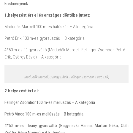
Eredményeink:
1.helyezést ért el és országos döntőbe jutott:
Madudák Marcell 100 m-es hátúszás – A kategória
Petró Erik 100 m-es gyorsúszás – B kategória
4*50 m-es fiú gyorsváltó (Madudák Marcell, Fellinger Zsombor, Petró
Erik, György Dávid) – A kategória
Madudák Marcell, György Dávid, Fellinger Zsombor, Petró Erik,
2.helyezést ért el:
Fellinger Zsombor 100 m-es mellúszás – A kategória
Petró Vince 100 m-es mellúszás – B kategória
4*50 m-es leány gyorsváltó (Bagyinszki Hanna, Márton Réka, Oláh
Zsófia, Vágyi Noémi) – A kategória