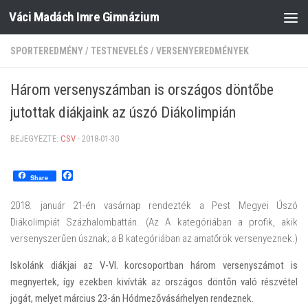
Váci Madách Imre Gimnázium
Skip to content
SPORTEREDMÉNY
/
TESTNEVELÉS
/
VERSENYEREDMÉNYEK
Három versenyszámban is országos döntőbe
jutottak diákjaink az úszó Diákolimpián
BEJEGYEZTE:
CSV
·
2018-01-30
Facebook
Share
2018. január 21-én vasárnap rendezték a Pest Megyei Úszó
Diákolimpiát Százhalombattán. (Az A kategóriában a profik, akik
versenyszerűen úsznak; a B kategóriában az amatőrök versenyeznek.)
Iskolánk diákjai az V-VI. korcsoportban három versenyszámot is
megnyertek, így ezekben kivívták az országos döntőn való részvétel
jogát, melyet március 23-án Hódmezővásárhelyen rendeznek.