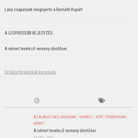
Lány csapatunk megnyerte a Bernáth Kupát!
A LEGFRISSEBB BEJEGYZÉS
A német levelező verseny döntősei
Örökbefogadókat keresünk
ÁLTALÁNOS ISKOLÁSOKNAK
/
KIEMELT
/
KIÍRT VERSENYEINK
/
NÉMET
A német levelező verseny döntősei
13 DEC, 2021