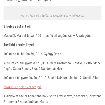
Márton Réka, Oláh Zsófia, Vágyi Noémi, Bagyinszki Hanna,
3.helyezést ért el:
Madudák Marcell István 100 m-es fiú pillangóúszás – A kategória
További eredmények:
100 m-es fiú hátúszás „B” : 4. György Dávid
4*50 m-es fiú gyorsváltó „B” 4. hely (Korompai László, Petró Vince,
Regős Gábor Bence, Szabó Nándor László)
100 m-es fiú gyorsúszás „B”: 10. Szabó Nándor László, 12. Ondrik Albert
További képek a versenyről
A diákokat Steidl Anna tanárnő kísérte a versenyre, a fotókat Horváthné
Strommer Éva tanárnő készítette.