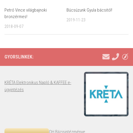
Petró Vince világbajnoki
Búcsúzunk Gyula bácsitól!
bronzérmes!
2019-11-23
2018-09-07
GYORSLINKEK:
KRÉTA Elektronikus Napló & KAFFEE e-
ügyintézés
OH Bázisintézménye