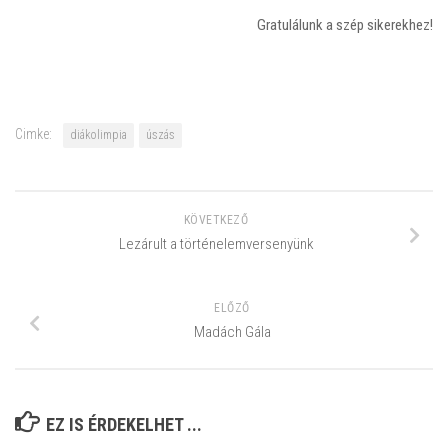
Gratulálunk a szép sikerekhez!
Cimke:
diákolimpia
úszás
KÖVETKEZŐ
Lezárult a történelemversenyünk
ELŐZŐ
Madách Gála
EZ IS ÉRDEKELHET ...