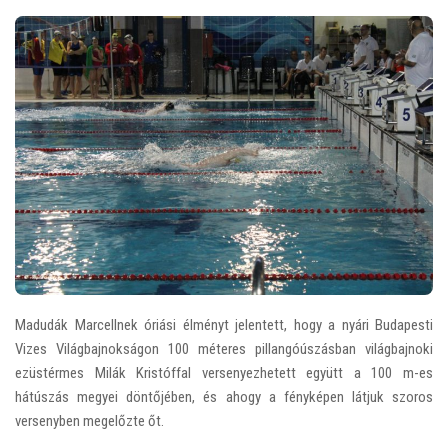
Madudák Marcellnek óriási élményt jelentett, hogy a nyári Budapesti
Vizes Világbajnokságon 100 méteres pillangóúszásban világbajnoki
ezüstérmes Milák Kristóffal versenyezhetett együtt a 100 m-es
hátúszás megyei döntőjében, és ahogy a fényképen látjuk szoros
versenyben megelőzte őt.