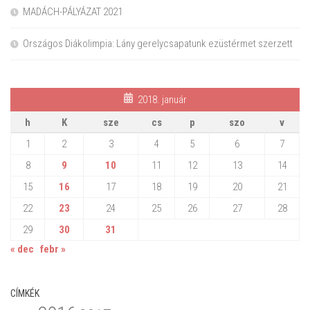
MADÁCH-PÁLYÁZAT 2021
Országos Diákolimpia: Lány gerelycsapatunk ezüstérmet szerzett
2018. január
h
K
sze
cs
p
szo
v
1
2
3
4
5
6
7
8
9
10
11
12
13
14
15
16
17
18
19
20
21
22
23
24
25
26
27
28
29
30
31
« dec
febr »
CÍMKÉK