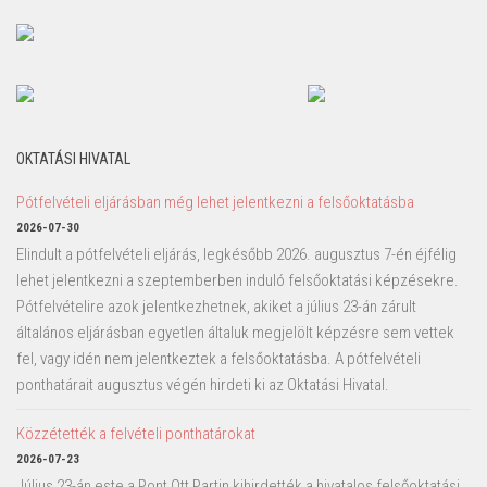
OKTATÁSI HIVATAL
Pótfelvételi eljárásban még lehet jelentkezni a felsőoktatásba
2026-07-30
Elindult a pótfelvételi eljárás, legkésőbb 2026. augusztus 7-én éjfélig
lehet jelentkezni a szeptemberben induló felsőoktatási képzésekre.
Pótfelvételire azok jelentkezhetnek, akiket a július 23-án zárult
általános eljárásban egyetlen általuk megjelölt képzésre sem vettek
fel, vagy idén nem jelentkeztek a felsőoktatásba. A pótfelvételi
ponthatárait augusztus végén hirdeti ki az Oktatási Hivatal.
Közzétették a felvételi ponthatárokat
2026-07-23
Július 23-án este a Pont Ott Partin kihirdették a hivatalos felsőoktatási