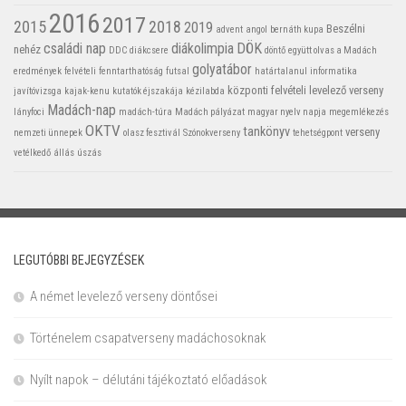
2016
2017
2015
2018
2019
Beszélni
advent
angol
bernáth kupa
családi nap
diákolimpia
DÖK
nehéz
DDC
diákcsere
döntő
együtt olvas a Madách
golyatábor
eredmények
felvételi
fenntarthatóság
futsal
határtalanul
informatika
központi felvételi
levelező verseny
javítóvizsga
kajak-kenu
kutatók éjszakája
kézilabda
Madách-nap
lányfoci
madách-túra
Madách pályázat
magyar nyelv napja
megemlékezés
OKTV
tankönyv
verseny
nemzeti ünnepek
olasz fesztivál
Szónokverseny
tehetségpont
vetélkedő
állás
úszás
LEGUTÓBBI BEJEGYZÉSEK
A német levelező verseny döntősei
Történelem csapatverseny madáchosoknak
Nyílt napok – délutáni tájékoztató előadások