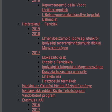
2018
Kapocsteremtő céllal Vácot
körülbarangolánk
I. Béla nyomvonalán karöltve bejártuk
Dalmáciát
Határtalanul – Felvidék
2019
2018
Élménybeszámoló Ipolysági utunkról
Ipolysági testvérgimnáziumunk diákjai
Magyarországon
2017
Előkészítő órák
Utazás a Felvidékre
Ipolyságiak látogatása Magyarországon
Összetartozás napi ünnepély
Értékelő óra
Hasznosuló termékek
Iskolánk az Oktatási Hivatal Bázisintézménye
Iskolánk akkreditált Kiváló Tehetségpont
VándoRobot program
Erasmus+ KA1
2016
2017