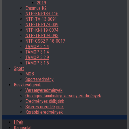
2019
Erasmus K2
NTP-KNI-18-0116
NTP-TV-13-0091
NTP-TFJ-17-0039
NTP-KNI-19-0074
NTP-TFJ-19-0093
NTP-CSSZP-18-0017
TÁMOP 3.4.4
TÁMOP 3.1.4
TÁMOP 3.2.9
TÁMOP 3.1.5
Sport
MOB
Sporteredmény
Büszkeségeink
Versenyeredmények
Országos tanulmányi verseny eredmények
Eredményes diákjaink
Sikeres öregdiákjaink
Korábbi eredmények
Hírek
Kapcsolat