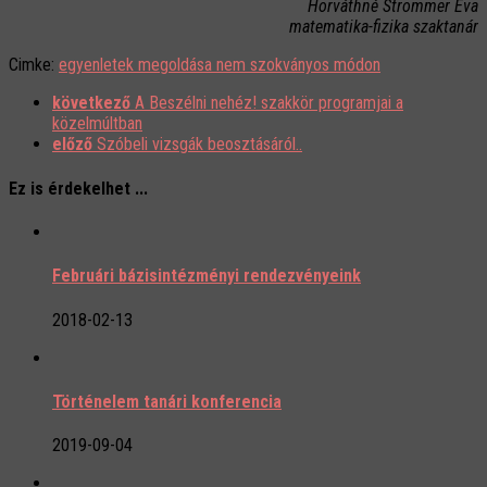
Horváthné Strommer Éva
matematika-fizika szaktanár
Cimke:
egyenletek megoldása nem szokványos módon
következő
A Beszélni nehéz! szakkör programjai a
közelmúltban
előző
Szóbeli vizsgák beosztásáról..
Ez is érdekelhet ...
Februári bázisintézményi rendezvényeink
2018-02-13
Történelem tanári konferencia
2019-09-04