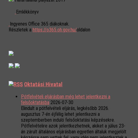
Emlékkönyv
Ingyenes Office 365 diákoknak.
Részletek a
https://o365.oh.gov.hu/
oldalon
Oktatási Hivatal
Pótfelvételi eljárásban még lehet jelentkezni a
felsőoktatásba
2026-07-30
Elindult a pótfelvételi eljárás, legkésőbb 2026.
augusztus 7-én éjfélig lehet jelentkezni a
szeptemberben induló felsőoktatási képzésekre.
Pótfelvételire azok jelentkezhetnek, akiket a július 23-
án zárult általános eljárásban egyetlen általuk megjelölt
képzésre sem vettek fel, vagy idén nem jelentkeztek a