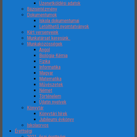
Üzenetköldési adatok
Bázisintézmény
Dokumentumok
Iskola dokumentumai
Letölthető nyomtatványok
Kiírt versenyeink
Munkatársat keresünk..
Munkaközösségek
Angol
Biológia-Kémia
Fizika
Informatika
Magyar
Matematika
Művészetek
Német
Történelem
Újlatin nyelvek
Könyvtár
Könyvtári hírek
Jubileumi évkönyv
Iskolaorvos
Érettségi
2021. őszi érettségi