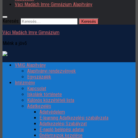
Váci Madách Imre Gimnázium Alapítvány
Keresés:
Váci Madách Imre Gimnázium
Miénk a jövő
VMIG Alapítvány
Alapítványi rendezvények
Egyszázalék
Intézmény
Kapcsolat
Iskolánk története
Különös közzétételi lista
Adatkezelés
Adatvédelem
E-learning Adatkezelési szabályzata
Adatkezelési Szabályzat
E-napló belépési adatai
Önéletrajzok kezelése