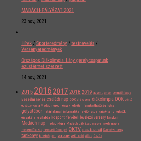
MADÁCH-PÁLYÁZAT 2021
23 nov, 2021
Hírek
/
Sporteredmény
/
testnevelés
/
Versenyeredmények
Országos Diákolimpia: Lány gerelycsapatunk
ezüstérmet szerzett
14 nov, 2021
2016
2017
2015
2018
2019
advent
angol
bernáth kupa
családi nap
diákolimpia
DÖK
Beszélni nehéz
DDC
diákcsere
döntő
együtt olvas a Madách
eredmények
felvételi
fenntarthatóság
futsal
golyatábor
határtalanul
informatika
javítóvizsga
kajak-kenu
kutatók
központi felvételi
levelező verseny
éjszakája
kézilabda
lányfoci
Madách-nap
madách-túra
Madách pályázat
magyar nyelv napja
OKTV
megemlékezés
nemzeti ünnepek
olasz fesztivál
Szónokverseny
tankönyv
verseny
tehetségpont
vetélkedő
állás
úszás