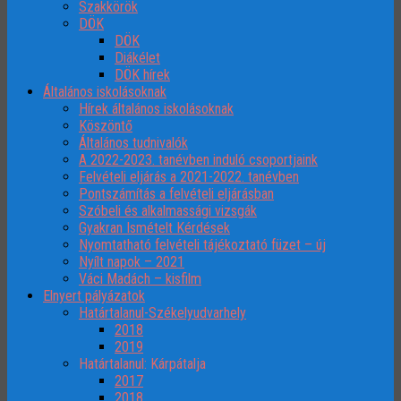
Szakkörök
DÖK
DÖK
Diákélet
DÖK hírek
Általános iskolásoknak
Hírek általános iskolásoknak
Köszöntő
Általános tudnivalók
A 2022-2023. tanévben induló csoportjaink
Felvételi eljárás a 2021-2022. tanévben
Pontszámítás a felvételi eljárásban
Szóbeli és alkalmassági vizsgák
Gyakran Ismételt Kérdések
Nyomtatható felvételi tájékoztató füzet – új
Nyílt napok – 2021
Váci Madách – kisfilm
Elnyert pályázatok
Határtalanul-Székelyudvarhely
2018
2019
Határtalanul: Kárpátalja
2017
2018