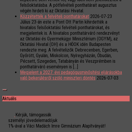
felsőoktatásba. A pótfelvételi ponthatárait augusztus
végén hirdeti ki az Oktatási Hivatal.
Közzétették a felvételi ponthatárokat
2026-07-23
Július 23-án este a Pont Ott Partin kihirdették a
hivatalos felsőoktatási felvételi ponthatárokat, és
megjelentek is. A hivatalos ponthatárváró rendezvényt
az Oktatási és Gyermekügyi Minisztérium (OGYM), az
Oktatási Hivatal (OH) és a HÖOK idén Budapesten
rendezte meg. A felvételizők Debrecenben, Egerben,
Győrött, Gyulán, Miskolcon, Nyíregyházán, Óbudán,
Pécsett, Szegeden, Tatabányán és Veszprémben is
ponthatárváró eseményen is […]
Megjelent a 2027. évi pedagógusminősítési eljárásokba
való bekerülésről szóló miniszteri döntés
2026-07-03
Aktuális
Kérjük, támogassák
személyi jövedelemadójuk
1%-ával a Váci Madách Imre Gimnázium Alapítványát!