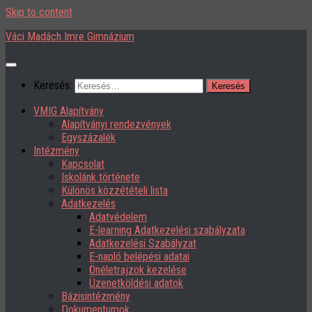
Skip to content
Váci Madách Imre Gimnázium
Keresés:
VMIG Alapítvány
Alapítványi rendezvények
Egyszázalék
Intézmény
Kapcsolat
Iskolánk története
Különös közzétételi lista
Adatkezelés
Adatvédelem
E-learning Adatkezelési szabályzata
Adatkezelési Szabályzat
E-napló belépési adatai
Önéletrajzok kezelése
Üzenetköldési adatok
Bázisintézmény
Dokumentumok