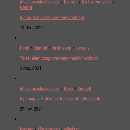
Általános iskolásoknak
/
Kiemelt
/
Kiírt versenyeink
/
Német
A német levelező verseny döntősei
13 dec, 2021
Hírek
/
Kiemelt
/
történelem
/
verseny
Történelem csapatverseny madáchosoknak
2 dec, 2021
Általános iskolásoknak
/
Hírek
/
Kiemelt
Nyílt napok – délutáni tájékoztató előadások
29 nov, 2021
Kiemelt
/
Madách-nap
/
pályázat