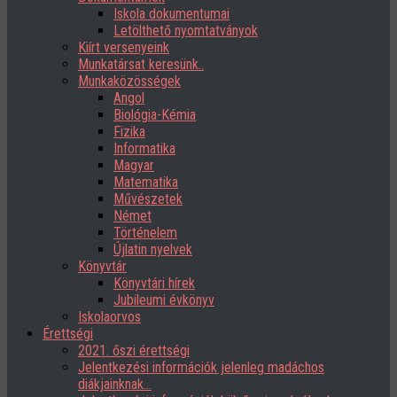
Iskola dokumentumai
Letölthető nyomtatványok
Kiírt versenyeink
Munkatársat keresünk..
Munkaközösségek
Angol
Biológia-Kémia
Fizika
Informatika
Magyar
Matematika
Művészetek
Német
Történelem
Újlatin nyelvek
Könyvtár
Könyvtári hírek
Jubileumi évkönyv
Iskolaorvos
Érettségi
2021. őszi érettségi
Jelentkezési információk jelenleg madáchos
diákjainknak…