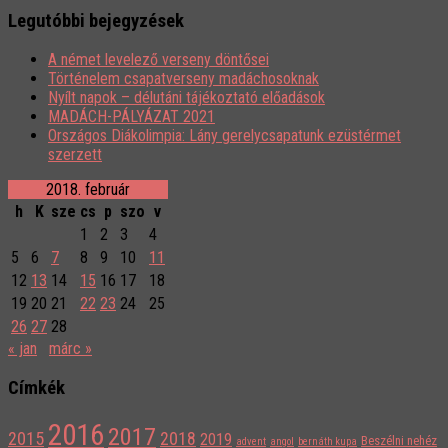
Legutóbbi bejegyzések
A német levelező verseny döntősei
Történelem csapatverseny madáchosoknak
Nyílt napok – délutáni tájékoztató előadások
MADÁCH-PÁLYÁZAT 2021
Országos Diákolimpia: Lány gerelycsapatunk ezüstérmet
szerzett
2018. február
h
K
sze
cs
p
szo
v
1
2
3
4
5
6
7
8
9
10
11
12
13
14
15
16
17
18
19
20
21
22
23
24
25
26
27
28
« jan
márc »
Címkék
2016
2017
2015
2018
2019
Beszélni nehéz
advent
angol
bernáth kupa