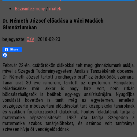
Bázisintézmény
/
matek
Dr. Németh József előadása a Váci Madách
Gimnáziumban
bejegyezte:
CsV
·
2018-02-23
Share
Facebook
Február 22-én, csütörtökön diákokkal telt meg gimnáziumunk aulája,
mivel a Szegedi Tudományegyetem Analízis Tanszékének docense,
Dr. Németh József tartott „rendhagyó órát” az érdeklődők számára.
Tanár urat 30 éve ismerem, tanított az egyetemen. Hangulatos
előadásainak már akkor is nagy híre volt, nem ritkán
bölcsészhallgatók is beültek egy-egy analízisórájára. Nyugdíjba
vonulását követően is tanít még az egyetemen, emellett
országszerte módszertani előadásokat tart középiskolai tanároknak
és szakköri foglalkozásokat diákoknak. Fontos feladatának tartja a
matematika népszerűsítését. 1987 óta tanítja Szegeden a
matematika szakos tanárjelölteket, és számos volt tanítványa
szívesen hívja őt vendégelőadónak.