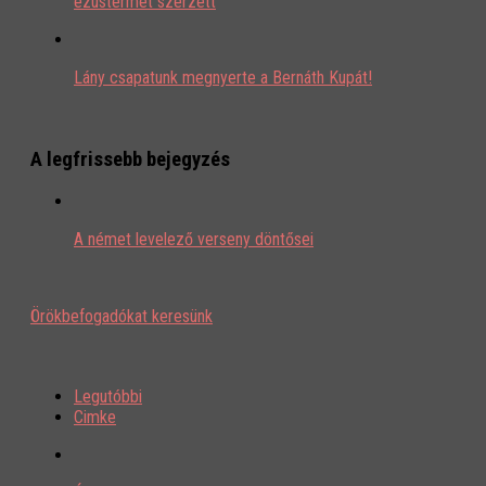
ezüstérmet szerzett
Lány csapatunk megnyerte a Bernáth Kupát!
A legfrissebb bejegyzés
A német levelező verseny döntősei
Örökbefogadókat keresünk
Legutóbbi
Cimke