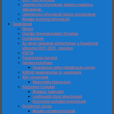
Jelentkezési információk jelenleg madáchos
diákjainknak…
Jelentkezési információk külsős vizsgázóknak
Aktuális érettségi információk
Tanulóinknak
Menza
Digitális Gyermekvédelmi Stratégia
Osztályképek
Az iskola tanárainak elérhetősége, a fogadóórák
időpontja 2021-2022. tanévben
KRÉTA
Felsőoktatási felvételi
Iskolapszichológus
Segédanyag online bántalmazás esetén
Külföldi tanulmányutak és vendégeink
Kiírt versenyeink
Matematika háziverseny
Közösségi Szolgálat
Általános tudnivalók
Legfrissebb Köszi lehetőségek
Közösségi szolgálati lehetőségek
Osztályozó vizsga
Aktuális osztalyozóvizsgák