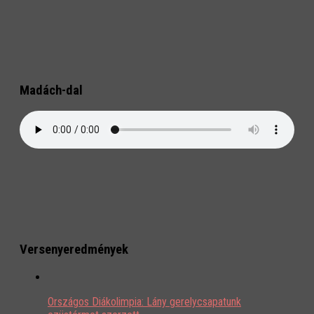
Madách-dal
Versenyeredmények
Országos Diákolimpia: Lány gerelycsapatunk