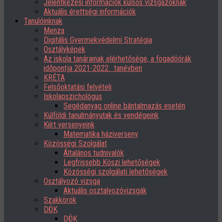
Jelentkezési információk külsős vizsgázóknak
Aktuális érettségi információk
Tanulóinknak
Menza
Digitális Gyermekvédelmi Stratégia
Osztályképek
Az iskola tanárainak elérhetősége, a fogadóórák
időpontja 2021-2022. tanévben
KRÉTA
Felsőoktatási felvételi
Iskolapszichológus
Segédanyag online bántalmazás esetén
Külföldi tanulmányutak és vendégeink
Kiírt versenyeink
Matematika háziverseny
Közösségi Szolgálat
Általános tudnivalók
Legfrissebb Köszi lehetőségek
Közösségi szolgálati lehetőségek
Osztályozó vizsga
Aktuális osztalyozóvizsgák
Szakkörök
DÖK
DÖK