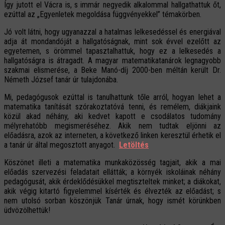
Így jutott el Vácra is, s immár negyedik alkalommal hallgathattuk őt,
ezúttal az „Egyenletek megoldása függvényekkel” témakörben.
Jó volt látni, hogy ugyanazzal a hatalmas lelkesedéssel és energiával
adja át mondandóját a hallgatóságnak, mint sok évvel ezelőtt az
egyetemen, s örömmel tapasztalhattuk, hogy ez a lelkesedés a
hallgatóságra is átragadt. A magyar matematikatanárok legnagyobb
szakmai elismerése, a Beke Manó-díj 2000-ben méltán került Dr.
Németh József tanár úr tulajdonába.
Mi, pedagógusok ezúttal is tanulhattunk tőle arról, hogyan lehet a
matematika tanítását szórakoztatóvá tenni, és remélem, diákjaink
közül akad néhány, aki kedvet kapott e csodálatos tudomány
mélyrehatóbb megismeréséhez. Akik nem tudtak eljönni az
előadásra, azok az interneten, a következő linken keresztül érhetik el
a tanár úr által megosztott anyagot.
Letöltés
Köszönet illeti a matematika munkaközösség tagjait, akik a mai
előadás szervezési feladatait ellátták; a környék iskoláinak néhány
pedagógusát, akik érdeklődésükkel megtiszteltek minket; a diákokat,
akik végig kitartó figyelemmel kísérték és élvezték az előadást; s
nem utolsó sorban köszönjük Tanár úrnak, hogy ismét körünkben
üdvözölhettük!