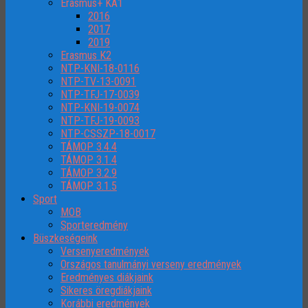
Erasmus+ KA1
2016
2017
2019
Erasmus K2
NTP-KNI-18-0116
NTP-TV-13-0091
NTP-TFJ-17-0039
NTP-KNI-19-0074
NTP-TFJ-19-0093
NTP-CSSZP-18-0017
TÁMOP 3.4.4
TÁMOP 3.1.4
TÁMOP 3.2.9
TÁMOP 3.1.5
Sport
MOB
Sporteredmény
Büszkeségeink
Versenyeredmények
Országos tanulmányi verseny eredmények
Eredményes diákjaink
Sikeres öregdiákjaink
Korábbi eredmények