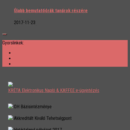
Újabb bemutatóórák tanárok részére
2017-11-23
Gyorslinkek:
KRÉTA Elektronikus Napló & KAFFEE e-ügyintézés
OH Bázisintézménye
Akkreditált Kiváló Tehetségpont
Határtalanul pályázat 2017