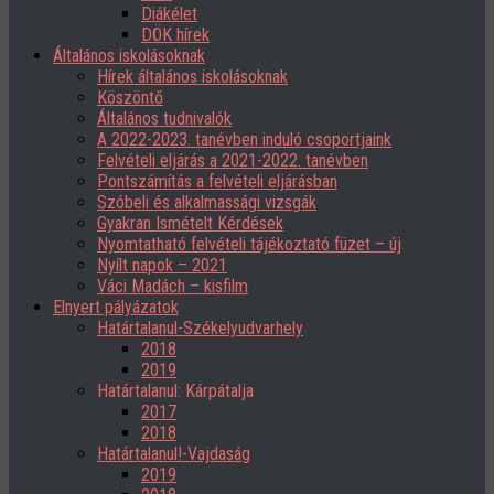
Diákélet
DÖK hírek
Általános iskolásoknak
Hírek általános iskolásoknak
Köszöntő
Általános tudnivalók
A 2022-2023. tanévben induló csoportjaink
Felvételi eljárás a 2021-2022. tanévben
Pontszámítás a felvételi eljárásban
Szóbeli és alkalmassági vizsgák
Gyakran Ismételt Kérdések
Nyomtatható felvételi tájékoztató füzet – új
Nyílt napok – 2021
Váci Madách – kisfilm
Elnyert pályázatok
Határtalanul-Székelyudvarhely
2018
2019
Határtalanul: Kárpátalja
2017
2018
Határtalanul!-Vajdaság
2019