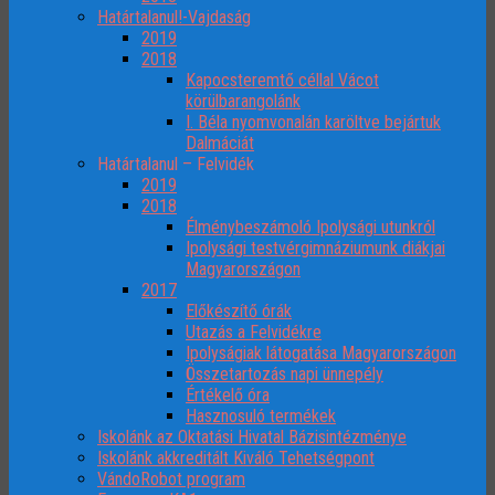
Határtalanul!-Vajdaság
2019
2018
Kapocsteremtő céllal Vácot
körülbarangolánk
I. Béla nyomvonalán karöltve bejártuk
Dalmáciát
Határtalanul – Felvidék
2019
2018
Élménybeszámoló Ipolysági utunkról
Ipolysági testvérgimnáziumunk diákjai
Magyarországon
2017
Előkészítő órák
Utazás a Felvidékre
Ipolyságiak látogatása Magyarországon
Összetartozás napi ünnepély
Értékelő óra
Hasznosuló termékek
Iskolánk az Oktatási Hivatal Bázisintézménye
Iskolánk akkreditált Kiváló Tehetségpont
VándoRobot program