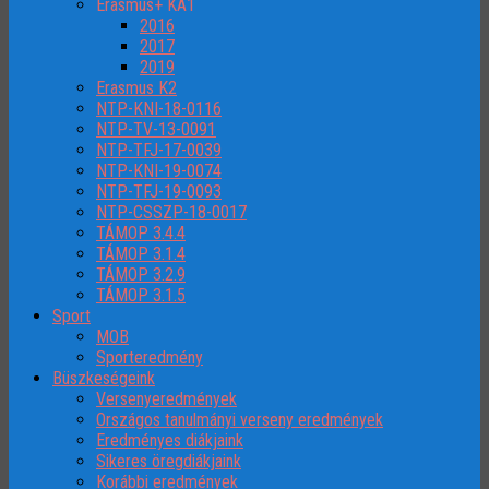
Erasmus+ KA1
2016
2017
2019
Erasmus K2
NTP-KNI-18-0116
NTP-TV-13-0091
NTP-TFJ-17-0039
NTP-KNI-19-0074
NTP-TFJ-19-0093
NTP-CSSZP-18-0017
TÁMOP 3.4.4
TÁMOP 3.1.4
TÁMOP 3.2.9
TÁMOP 3.1.5
Sport
MOB
Sporteredmény
Büszkeségeink
Versenyeredmények
Országos tanulmányi verseny eredmények
Eredményes diákjaink
Sikeres öregdiákjaink
Korábbi eredmények