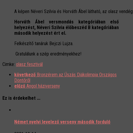
A képen Néveri Szilvia és Horváth Ábel látható, az olasz vendég
Horváth Ábel versmondás kategóriában első
helyezést, Néveri Szilvia élőbeszéd B kategóriában
második helyezést ért el.
Felkészítő tanáruk Bejczi Lujza.
Gratulálunk a szép eredményekhez!
Cimke:
olasz fesztivál
következő
Bronzérem az Úszás Diákolimpia Országos
Döntőről
előző
Angol háziverseny
Ez is érdekelhet ...
Német nyelvi levelező verseny második forduló