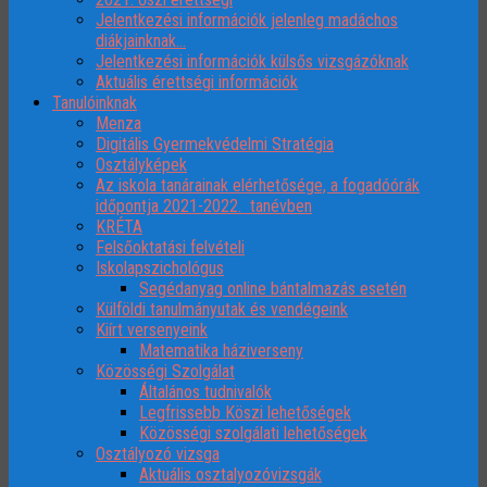
Jelentkezési információk jelenleg madáchos
diákjainknak…
Jelentkezési információk külsős vizsgázóknak
Aktuális érettségi információk
Tanulóinknak
Menza
Digitális Gyermekvédelmi Stratégia
Osztályképek
Az iskola tanárainak elérhetősége, a fogadóórák
időpontja 2021-2022. tanévben
KRÉTA
Felsőoktatási felvételi
Iskolapszichológus
Segédanyag online bántalmazás esetén
Külföldi tanulmányutak és vendégeink
Kiírt versenyeink
Matematika háziverseny
Közösségi Szolgálat
Általános tudnivalók
Legfrissebb Köszi lehetőségek
Közösségi szolgálati lehetőségek
Osztályozó vizsga
Aktuális osztalyozóvizsgák