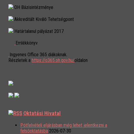
OH Bázisintézménye
Akkreditált Kiváló Tehetségpont
Határtalanul pályázat 2017
Emlékkönyv
Ingyenes Office 365 diákoknak.
Részletek a
https://o365.oh.gov.hu/
oldalon
Oktatási Hivatal
Pótfelvételi eljárásban még lehet jelentkezni a
felsőoktatásba
2026-07-30