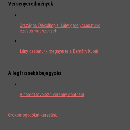
Versenyeredmények
Országos Diákolimpia: Lány gerelycsapatunk
ezüstérmet szerzett
Lány csapatunk megnyerte a Bernáth Kupát!
A legfrissebb bejegyzés
A német levelező verseny döntősei
Örökbefogadókat keresünk