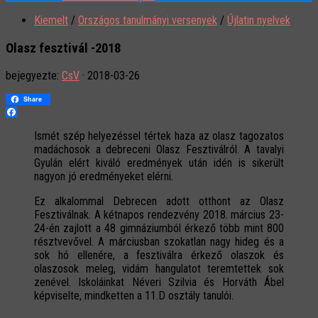
Kiemelt
/
Országos tanulmányi versenyek
/
Újlatin nyelvek
Olasz fesztivál -2018
bejegyezte:
CsV
·
2018-03-26
Share
Facebook
Ismét szép helyezéssel tértek haza az olasz tagozatos
madáchosok a debreceni Olasz Fesztiválról. A tavalyi
Gyulán elért kiváló eredmények után idén is sikerült
nagyon jó eredményeket elérni.
Ez alkalommal Debrecen adott otthont az Olasz
Fesztiválnak. A kétnapos rendezvény 2018. március 23-
24-én zajlott a 48 gimnáziumból érkező több mint 800
résztvevővel. A márciusban szokatlan nagy hideg és a
sok hó ellenére, a fesztiválra érkező olaszok és
olaszosok meleg, vidám hangulatot teremtettek sok
zenével. Iskoláinkat Néveri Szilvia és Horváth Ábel
képviselte, mindketten a 11.D osztály tanulói.