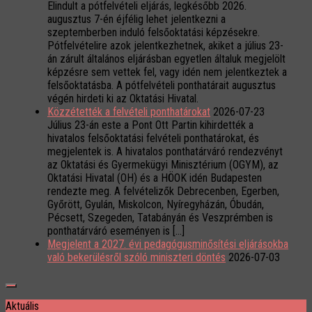
Elindult a pótfelvételi eljárás, legkésőbb 2026.
augusztus 7-én éjfélig lehet jelentkezni a
szeptemberben induló felsőoktatási képzésekre.
Pótfelvételire azok jelentkezhetnek, akiket a július 23-
án zárult általános eljárásban egyetlen általuk megjelölt
képzésre sem vettek fel, vagy idén nem jelentkeztek a
felsőoktatásba. A pótfelvételi ponthatárait augusztus
végén hirdeti ki az Oktatási Hivatal.
Közzétették a felvételi ponthatárokat
2026-07-23
Július 23-án este a Pont Ott Partin kihirdették a
hivatalos felsőoktatási felvételi ponthatárokat, és
megjelentek is. A hivatalos ponthatárváró rendezvényt
az Oktatási és Gyermekügyi Minisztérium (OGYM), az
Oktatási Hivatal (OH) és a HÖOK idén Budapesten
rendezte meg. A felvételizők Debrecenben, Egerben,
Győrött, Gyulán, Miskolcon, Nyíregyházán, Óbudán,
Pécsett, Szegeden, Tatabányán és Veszprémben is
ponthatárváró eseményen is […]
Megjelent a 2027. évi pedagógusminősítési eljárásokba
való bekerülésről szóló miniszteri döntés
2026-07-03
Aktuális