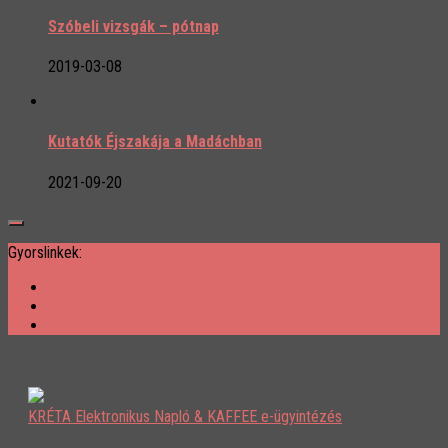
Szóbeli vizsgák – pótnap
2019-03-08
Kutatók Éjszakája a Madáchban
2021-09-20
Gyorslinkek:
KRÉTA Elektronikus Napló & KAFFEE e-ügyintézés