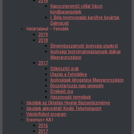
2018
Kapocsteremtő céllal Vácot
körülbarangolánk
I. Béla nyomvonalán karöltve bejártuk
Dalmáciát
Határtalanul – Felvidék
2019
2018
Élménybeszámoló Ipolysági utunkról
Ipolysági testvérgimnáziumunk diákjai
Magyarországon
2017
Előkészítő órák
Utazás a Felvidékre
Ipolyságiak látogatása Magyarországon
Összetartozás napi ünnepély
Értékelő óra
Hasznosuló termékek
Iskolánk az Oktatási Hivatal Bázisintézménye
Iskolánk akkreditált Kiváló Tehetségpont
VándoRobot program
Erasmus+ KA1
2016
2017