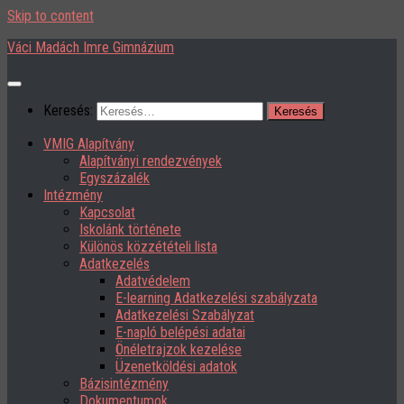
Skip to content
Váci Madách Imre Gimnázium
Keresés:
VMIG Alapítvány
Alapítványi rendezvények
Egyszázalék
Intézmény
Kapcsolat
Iskolánk története
Különös közzétételi lista
Adatkezelés
Adatvédelem
E-learning Adatkezelési szabályzata
Adatkezelési Szabályzat
E-napló belépési adatai
Önéletrajzok kezelése
Üzenetköldési adatok
Bázisintézmény
Dokumentumok