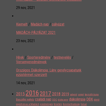
29 nov, 2021
Kiemelt
/
Madách-nap
/
pályázat
MADÁCH-PÁLYÁZAT 2021
23 nov, 2021
Hírek
/
Sporteredmény
/
testnevelés
/
Versenyeredmények
Országos Diákolimpia: Lány gerelycsapatunk
ezüstérmet szerzett
14 nov, 2021
2016
2017
2015
2018
2019
advent
angol
bernáth kupa
családi nap
diákolimpia
DÖK
Beszélni nehéz
DDC
diákcsere
döntő
együtt olvas a Madách
eredmények
felvételi
fenntarthatóság
futsal