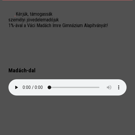
Kérjük, támogassák
személyi jövedelemadójuk
1%-ával a Váci Madách Imre Gimnázium Alapítványát!
Madách-dal