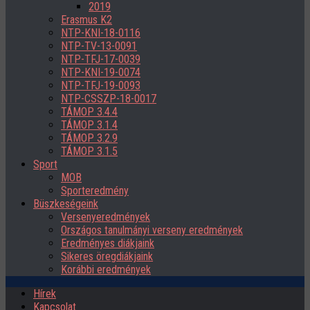
2019
Erasmus K2
NTP-KNI-18-0116
NTP-TV-13-0091
NTP-TFJ-17-0039
NTP-KNI-19-0074
NTP-TFJ-19-0093
NTP-CSSZP-18-0017
TÁMOP 3.4.4
TÁMOP 3.1.4
TÁMOP 3.2.9
TÁMOP 3.1.5
Sport
MOB
Sporteredmény
Büszkeségeink
Versenyeredmények
Országos tanulmányi verseny eredmények
Eredményes diákjaink
Sikeres öregdiákjaink
Korábbi eredmények
Hírek
Kapcsolat