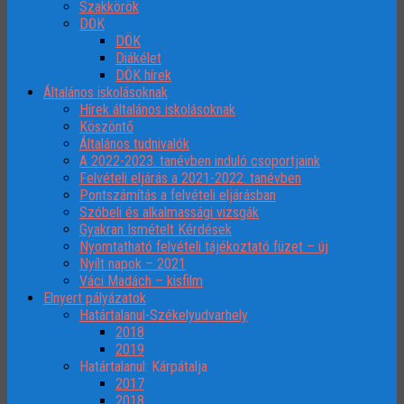
Szakkörök
DÖK
DÖK
Diákélet
DÖK hírek
Általános iskolásoknak
Hírek általános iskolásoknak
Köszöntő
Általános tudnivalók
A 2022-2023. tanévben induló csoportjaink
Felvételi eljárás a 2021-2022. tanévben
Pontszámítás a felvételi eljárásban
Szóbeli és alkalmassági vizsgák
Gyakran Ismételt Kérdések
Nyomtatható felvételi tájékoztató füzet – új
Nyílt napok – 2021
Váci Madách – kisfilm
Elnyert pályázatok
Határtalanul-Székelyudvarhely
2018
2019
Határtalanul: Kárpátalja
2017
2018