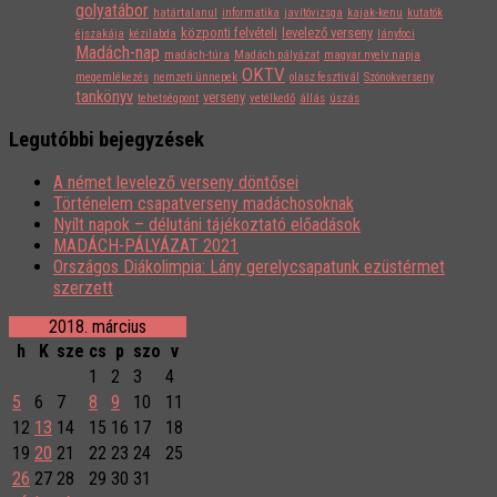
golyatábor
határtalanul
informatika
javítóvizsga
kajak-kenu
kutatók
központi felvételi
levelező verseny
éjszakája
kézilabda
lányfoci
Madách-nap
madách-túra
Madách pályázat
magyar nyelv napja
OKTV
megemlékezés
nemzeti ünnepek
olasz fesztivál
Szónokverseny
tankönyv
verseny
tehetségpont
vetélkedő
állás
úszás
Legutóbbi bejegyzések
A német levelező verseny döntősei
Történelem csapatverseny madáchosoknak
Nyílt napok – délutáni tájékoztató előadások
MADÁCH-PÁLYÁZAT 2021
Országos Diákolimpia: Lány gerelycsapatunk ezüstérmet
szerzett
2018. március
h
K
sze
cs
p
szo
v
1
2
3
4
5
6
7
8
9
10
11
12
13
14
15
16
17
18
19
20
21
22
23
24
25
26
27
28
29
30
31