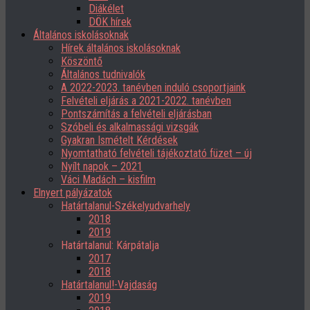
Diákélet
DÖK hírek
Általános iskolásoknak
Hírek általános iskolásoknak
Köszöntő
Általános tudnivalók
A 2022-2023. tanévben induló csoportjaink
Felvételi eljárás a 2021-2022. tanévben
Pontszámítás a felvételi eljárásban
Szóbeli és alkalmassági vizsgák
Gyakran Ismételt Kérdések
Nyomtatható felvételi tájékoztató füzet – új
Nyílt napok – 2021
Váci Madách – kisfilm
Elnyert pályázatok
Határtalanul-Székelyudvarhely
2018
2019
Határtalanul: Kárpátalja
2017
2018
Határtalanul!-Vajdaság
2019