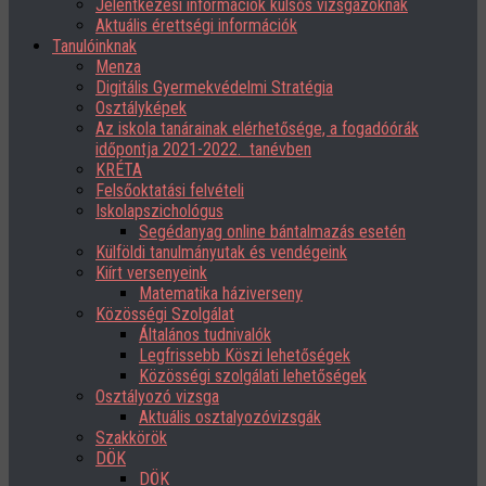
Jelentkezési információk külsős vizsgázóknak
Aktuális érettségi információk
Tanulóinknak
Menza
Digitális Gyermekvédelmi Stratégia
Osztályképek
Az iskola tanárainak elérhetősége, a fogadóórák
időpontja 2021-2022. tanévben
KRÉTA
Felsőoktatási felvételi
Iskolapszichológus
Segédanyag online bántalmazás esetén
Külföldi tanulmányutak és vendégeink
Kiírt versenyeink
Matematika háziverseny
Közösségi Szolgálat
Általános tudnivalók
Legfrissebb Köszi lehetőségek
Közösségi szolgálati lehetőségek
Osztályozó vizsga
Aktuális osztalyozóvizsgák
Szakkörök
DÖK
DÖK