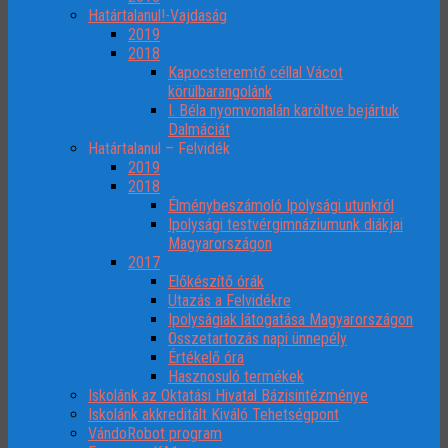
Határtalanul!-Vajdaság
2019
2018
Kapocsteremtő céllal Vácot
körülbarangolánk
I. Béla nyomvonalán karöltve bejártuk
Dalmáciát
Határtalanul – Felvidék
2019
2018
Élménybeszámoló Ipolysági utunkról
Ipolysági testvérgimnáziumunk diákjai
Magyarországon
2017
Előkészítő órák
Utazás a Felvidékre
Ipolyságiak látogatása Magyarországon
Összetartozás napi ünnepély
Értékelő óra
Hasznosuló termékek
Iskolánk az Oktatási Hivatal Bázisintézménye
Iskolánk akkreditált Kiváló Tehetségpont
VándoRobot program