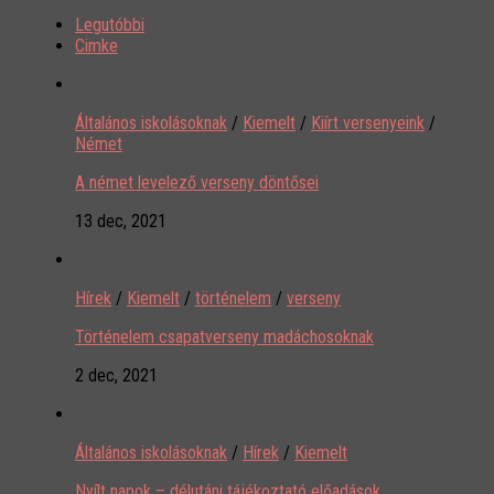
Legutóbbi
Cimke
Általános iskolásoknak
/
Kiemelt
/
Kiírt versenyeink
/
Német
A német levelező verseny döntősei
13 dec, 2021
Hírek
/
Kiemelt
/
történelem
/
verseny
Történelem csapatverseny madáchosoknak
2 dec, 2021
Általános iskolásoknak
/
Hírek
/
Kiemelt
Nyílt napok – délutáni tájékoztató előadások