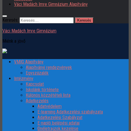
Váci Madách Imre Gimnázium Alapítvány
Keresés:
Váci Madách Imre Gimnázium
Miénk a jövő
VMIG Alapítvány
Alapítványi rendezvények
Egyszázalék
Intézmény
Kapcsolat
Iskolánk története
Különös közzétételi lista
Adatkezelés
Adatvédelem
E-learning Adatkezelési szabályzata
Adatkezelési Szabályzat
E-napló belépési adatai
Önéletrajzok kezelése