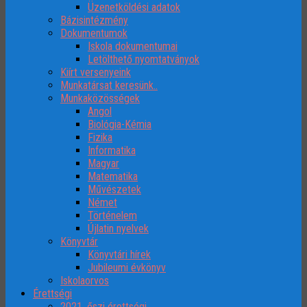
Üzenetköldési adatok
Bázisintézmény
Dokumentumok
Iskola dokumentumai
Letölthető nyomtatványok
Kiírt versenyeink
Munkatársat keresünk..
Munkaközösségek
Angol
Biológia-Kémia
Fizika
Informatika
Magyar
Matematika
Művészetek
Német
Történelem
Újlatin nyelvek
Könyvtár
Könyvtári hírek
Jubileumi évkönyv
Iskolaorvos
Érettségi
2021. őszi érettségi