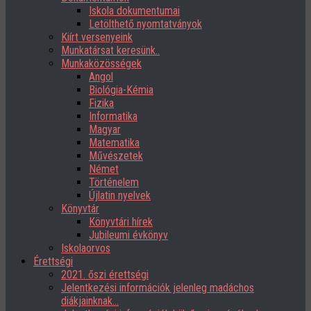
Iskola dokumentumai
Letölthető nyomtatványok
Kiírt versenyeink
Munkatársat keresünk..
Munkaközösségek
Angol
Biológia-Kémia
Fizika
Informatika
Magyar
Matematika
Művészetek
Német
Történelem
Újlatin nyelvek
Könyvtár
Könyvtári hírek
Jubileumi évkönyv
Iskolaorvos
Érettségi
2021. őszi érettségi
Jelentkezési információk jelenleg madáchos
diákjainknak…