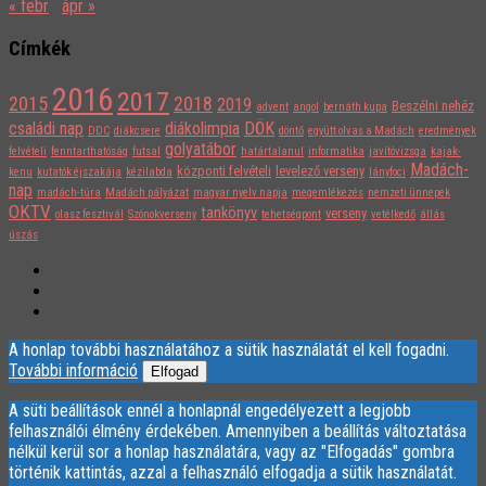
« febr
ápr »
Címkék
2016
2017
2015
2018
2019
Beszélni nehéz
advent
angol
bernáth kupa
családi nap
diákolimpia
DÖK
DDC
diákcsere
döntő
együtt olvas a Madách
eredmények
golyatábor
felvételi
fenntarthatóság
futsal
határtalanul
informatika
javítóvizsga
kajak-
Madách-
központi felvételi
levelező verseny
kenu
kutatók éjszakája
kézilabda
lányfoci
nap
madách-túra
Madách pályázat
magyar nyelv napja
megemlékezés
nemzeti ünnepek
OKTV
tankönyv
verseny
olasz fesztivál
Szónokverseny
tehetségpont
vetélkedő
állás
úszás
A honlap további használatához a sütik használatát el kell fogadni.
További információ
Elfogad
A süti beállítások ennél a honlapnál engedélyezett a legjobb
felhasználói élmény érdekében. Amennyiben a beállítás változtatása
nélkül kerül sor a honlap használatára, vagy az "Elfogadás" gombra
történik kattintás, azzal a felhasználó elfogadja a sütik használatát.