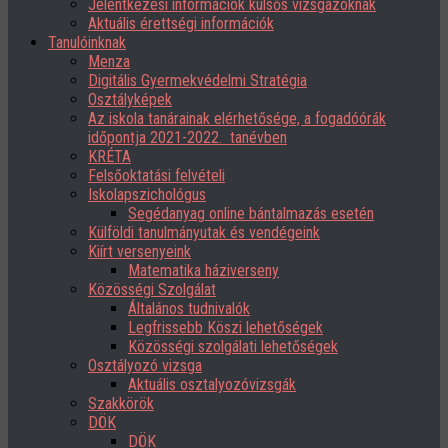
Jelentkezési információk külsős vizsgázóknak
Aktuális érettségi információk
Tanulóinknak
Menza
Digitális Gyermekvédelmi Stratégia
Osztályképek
Az iskola tanárainak elérhetősége, a fogadóórák
időpontja 2021-2022. tanévben
KRÉTA
Felsőoktatási felvételi
Iskolapszichológus
Segédanyag online bántalmazás esetén
Külföldi tanulmányutak és vendégeink
Kiírt versenyeink
Matematika háziverseny
Közösségi Szolgálat
Általános tudnivalók
Legfrissebb Köszi lehetőségek
Közösségi szolgálati lehetőségek
Osztályozó vizsga
Aktuális osztalyozóvizsgák
Szakkörök
DÖK
DÖK