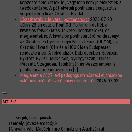
képzésre sem vettek fel, vagy idén nem jelentkeztek a
felsőoktatásba. A pótfelvételi ponthatárait augusztus
végén hirdeti ki az Oktatási Hivatal.
Közzétették a felvételi ponthatárokat
2026-07-23
Július 23-án este a Pont Ott Partin kihirdették a
hivatalos felsőoktatási felvételi ponthatárokat, és
megjelentek is. A hivatalos ponthatárváró rendezvényt
az Oktatási és Gyermekügyi Minisztérium (OGYM), az
Oktatási Hivatal (OH) és a HÖOK idén Budapesten
rendezte meg. A felvételizők Debrecenben, Egerben,
Győrött, Gyulán, Miskolcon, Nyíregyházán, Óbudán,
Pécsett, Szegeden, Tatabányán és Veszprémben is
ponthatárváró eseményen is […]
Megjelent a 2027. évi pedagógusminősítési eljárásokba
való bekerülésről szóló miniszteri döntés
2026-07-03
Aktuális
Kérjük, támogassák
személyi jövedelemadójuk
1%-ával a Váci Madách Imre Gimnázium Alapítványát!