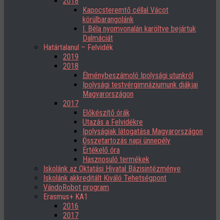
2018
Kapocsteremtő céllal Vácot
körülbarangolánk
I. Béla nyomvonalán karöltve bejártuk
Dalmáciát
Határtalanul – Felvidék
2019
2018
Élménybeszámoló Ipolysági utunkról
Ipolysági testvérgimnáziumunk diákjai
Magyarországon
2017
Előkészítő órák
Utazás a Felvidékre
Ipolyságiak látogatása Magyarországon
Összetartozás napi ünnepély
Értékelő óra
Hasznosuló termékek
Iskolánk az Oktatási Hivatal Bázisintézménye
Iskolánk akkreditált Kiváló Tehetségpont
VándoRobot program
Erasmus+ KA1
2016
2017