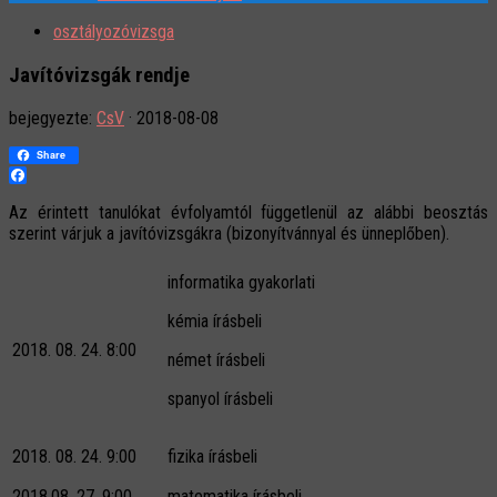
osztályozóvizsga
Javítóvizsgák rendje
bejegyezte:
CsV
·
2018-08-08
Share
Facebook
Az érintett tanulókat évfolyamtól függetlenül az alábbi beosztás
szerint várjuk a javítóvizsgákra (bizonyítvánnyal és ünneplőben).
informatika gyakorlati
kémia írásbeli
2018. 08. 24. 8:00
német írásbeli
spanyol írásbeli
2018. 08. 24. 9:00
fizika írásbeli
2018.08. 27. 9:00
matematika írásbeli