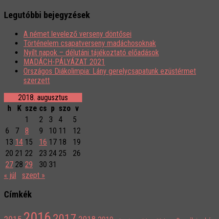
Legutóbbi bejegyzések
A német levelező verseny döntősei
Történelem csapatverseny madáchosoknak
Nyílt napok – délutáni tájékoztató előadások
MADÁCH-PÁLYÁZAT 2021
Országos Diákolimpia: Lány gerelycsapatunk ezüstérmet
szerzett
2018. augusztus
h
K
sze
cs
p
szo
v
1
2
3
4
5
6
7
8
9
10
11
12
13
14
15
16
17
18
19
20
21
22
23
24
25
26
27
28
29
30
31
« júl
szept »
Címkék
2016
2017