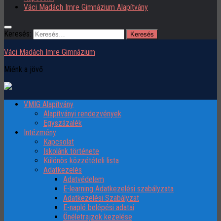
Váci Madách Imre Gimnázium Alapítvány
Keresés:
Váci Madách Imre Gimnázium
Miénk a jövő
VMIG Alapítvány
Alapítványi rendezvények
Egyszázalék
Intézmény
Kapcsolat
Iskolánk története
Különös közzétételi lista
Adatkezelés
Adatvédelem
E-learning Adatkezelési szabályzata
Adatkezelési Szabályzat
E-napló belépési adatai
Önéletrajzok kezelése