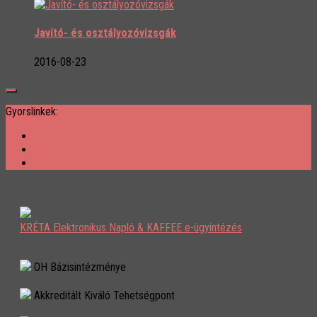
Javító- és osztályozóvizsgák
2016-08-23
Gyorslinkek:
KRÉTA Elektronikus Napló & KAFFEE e-ügyintézés
OH Bázisintézménye
Akkreditált Kiváló Tehetségpont