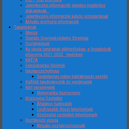
Jelentkezési információk jelenleg madáchos
diákjainknak…
Jelentkezési információk külsős vizsgázóknak
Aktuális érettségi információk
Tanulóinknak
Menza
Digitális Gyermekvédelmi Stratégia
Osztályképek
Az iskola tanárainak elérhetősége, a fogadóórák
időpontja 2021-2022. tanévben
KRÉTA
Felsőoktatási felvételi
Iskolapszichológus
Segédanyag online bántalmazás esetén
Külföldi tanulmányutak és vendégeink
Kiírt versenyeink
Matematika háziverseny
Közösségi Szolgálat
Általános tudnivalók
Legfrissebb Köszi lehetőségek
Közösségi szolgálati lehetőségek
Osztályozó vizsga
Aktuális osztalyozóvizsgák