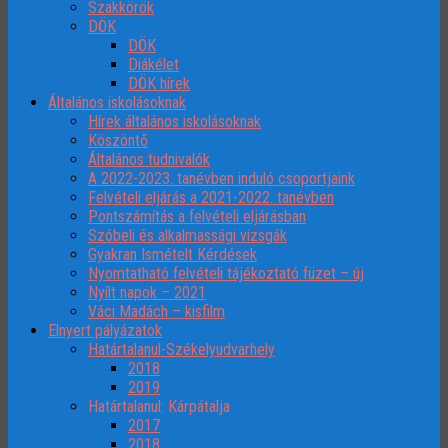
Szakkörök
DÖK
DÖK
Diákélet
DÖK hírek
Általános iskolásoknak
Hírek általános iskolásoknak
Köszöntő
Általános tudnivalók
A 2022-2023. tanévben induló csoportjaink
Felvételi eljárás a 2021-2022. tanévben
Pontszámítás a felvételi eljárásban
Szóbeli és alkalmassági vizsgák
Gyakran Ismételt Kérdések
Nyomtatható felvételi tájékoztató füzet – új
Nyílt napok – 2021
Váci Madách – kisfilm
Elnyert pályázatok
Határtalanul-Székelyudvarhely
2018
2019
Határtalanul: Kárpátalja
2017
2018