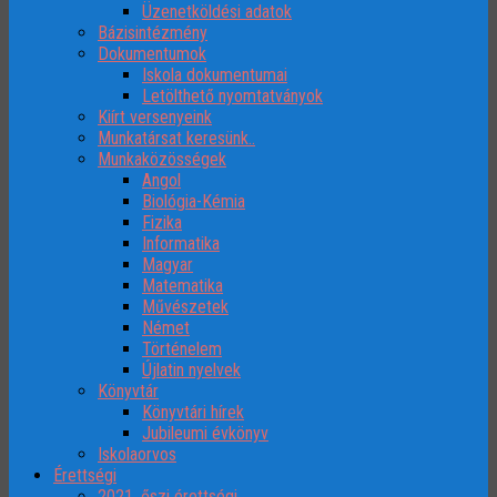
Üzenetköldési adatok
Bázisintézmény
Dokumentumok
Iskola dokumentumai
Letölthető nyomtatványok
Kiírt versenyeink
Munkatársat keresünk..
Munkaközösségek
Angol
Biológia-Kémia
Fizika
Informatika
Magyar
Matematika
Művészetek
Német
Történelem
Újlatin nyelvek
Könyvtár
Könyvtári hírek
Jubileumi évkönyv
Iskolaorvos
Érettségi
2021. őszi érettségi