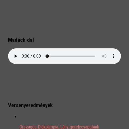
Madách-dal
Versenyeredmények
Országos Diákolimpia: Lány gerelycsapatunk