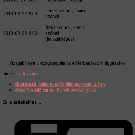
német szóbeli, spanyol
2018. 08. 27. 9:00
szóbeli
fizika szóbeli , kémia
2018. 08. 28. 9:00
szóbeli
(ha szükséges)
Vizsgák helye a vizsga napján az előtérben lesz kifüggesztve.
Cimke:
javítóvizsga
következő
Junior evezős világbajnokság 6. hely
előző
Serdülő Európa Bajnok birkózó gólya
Ez is érdekelhet ...