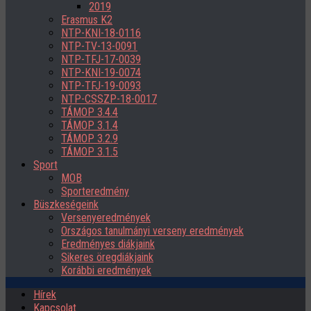
2019
Erasmus K2
NTP-KNI-18-0116
NTP-TV-13-0091
NTP-TFJ-17-0039
NTP-KNI-19-0074
NTP-TFJ-19-0093
NTP-CSSZP-18-0017
TÁMOP 3.4.4
TÁMOP 3.1.4
TÁMOP 3.2.9
TÁMOP 3.1.5
Sport
MOB
Sporteredmény
Büszkeségeink
Versenyeredmények
Országos tanulmányi verseny eredmények
Eredményes diákjaink
Sikeres öregdiákjaink
Korábbi eredmények
Hírek
Kapcsolat