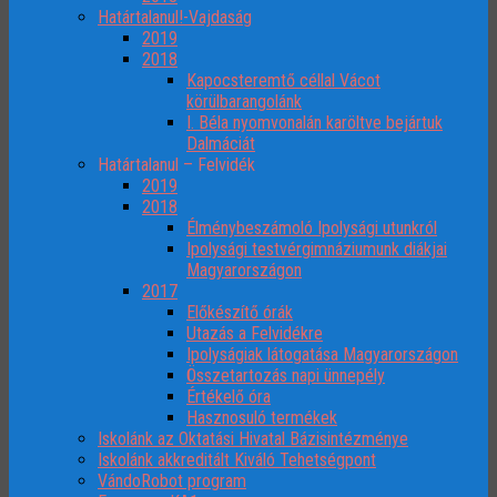
Határtalanul!-Vajdaság
2019
2018
Kapocsteremtő céllal Vácot
körülbarangolánk
I. Béla nyomvonalán karöltve bejártuk
Dalmáciát
Határtalanul – Felvidék
2019
2018
Élménybeszámoló Ipolysági utunkról
Ipolysági testvérgimnáziumunk diákjai
Magyarországon
2017
Előkészítő órák
Utazás a Felvidékre
Ipolyságiak látogatása Magyarországon
Összetartozás napi ünnepély
Értékelő óra
Hasznosuló termékek
Iskolánk az Oktatási Hivatal Bázisintézménye
Iskolánk akkreditált Kiváló Tehetségpont
VándoRobot program