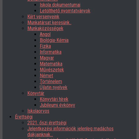
Iskola dokumentumai
Letölthető nyomtatványok
Kiírt versenyeink
Munkatársat keresünk..
Munkaközösségek
Angol
Biológia-Kémia
Fizika
Informatika
Magyar
Matematika
Művészetek
Német
Történelem
Újlatin nyelvek
Könyvtár
Könyvtári hírek
Jubileumi évkönyv
Iskolaorvos
Érettségi
2021. őszi érettségi
Jelentkezési információk jelenleg madáchos
diákjainknak…