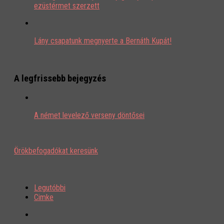
ezüstérmet szerzett
Lány csapatunk megnyerte a Bernáth Kupát!
A legfrissebb bejegyzés
A német levelező verseny döntősei
Örökbefogadókat keresünk
Legutóbbi
Cimke