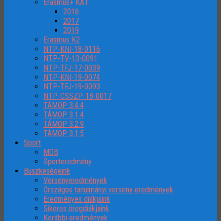
Erasmus+ KA1
2016
2017
2019
Erasmus K2
NTP-KNI-18-0116
NTP-TV-13-0091
NTP-TFJ-17-0039
NTP-KNI-19-0074
NTP-TFJ-19-0093
NTP-CSSZP-18-0017
TÁMOP 3.4.4
TÁMOP 3.1.4
TÁMOP 3.2.9
TÁMOP 3.1.5
Sport
MOB
Sporteredmény
Büszkeségeink
Versenyeredmények
Országos tanulmányi verseny eredmények
Eredményes diákjaink
Sikeres öregdiákjaink
Korábbi eredmények