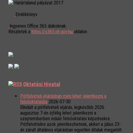
Határtalanul pályázat 2017
Emlékkönyv
Ingyenes Office 365 diákoknak.
Részletek a
https://o365.oh.gov.hu/
oldalon
Oktatási Hivatal
Pótfelvételi eljárásban még lehet jelentkezni a
felsőoktatásba
2026-07-30
Elindult a pótfelvételi eljárás, legkésőbb 2026.
augusztus 7-én éjfélig lehet jelentkezni a
szeptemberben induló felsőoktatási képzésekre.
Pótfelvételire azok jelentkezhetnek, akiket a július 23-
án zárult általános eljárásban egyetlen általuk megjelölt