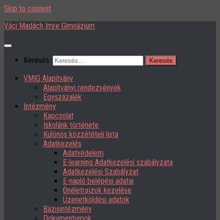
Skip to content
Váci Madách Imre Gimnázium
Keresés:
VMIG Alapítvány
Alapítványi rendezvények
Egyszázalék
Intézmény
Kapcsolat
Iskolánk története
Különös közzétételi lista
Adatkezelés
Adatvédelem
E-learning Adatkezelési szabályzata
Adatkezelési Szabályzat
E-napló belépési adatai
Önéletrajzok kezelése
Üzenetköldési adatok
Bázisintézmény
Dokumentumok