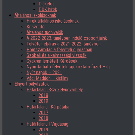
Diákélet
DÖK hírek
Általános iskolásoknak
Hírek általános iskolásoknak
Köszöntő
Általános tudnivalók
A 2022-2023. tanévben induló csoportjaink
Felvételi eljárás a 2021-2022. tanévben
Pontszámítás a felvételi eljárásban
Szóbeli és alkalmassági vizsgák
Gyakran Ismételt Kérdések
Nyomtatható felvételi tájékoztató füzet – új
Nyílt napok – 2021
Váci Madách – kisfilm
Elnyert pályázatok
Határtalanul-Székelyudvarhely
2018
2019
Határtalanul: Kárpátalja
2017
2018
Határtalanul!-Vajdaság
2019