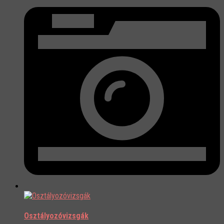
Osztályozóvizsgák