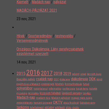
Kiemelt
/
Madách-nap
/
pályázat
MADÁCH-PÁLYÁZAT 2021
23 nov, 2021
Hírek
/
Sporteredmény
/
testnevelés
/
Versenyeredmények
Országos Diákolimpia: Lány gerelycsapatunk
ezüstérmet szerzett
14 nov, 2021
2016
2017
2015
2018
2019
advent
angol
bernáth kupa
családi nap
diákolimpia
DÖK
Beszélni nehéz
DDC
diákcsere
döntő
együtt olvas a Madách
eredmények
felvételi
fenntarthatóság
futsal
golyatábor
határtalanul
informatika
javítóvizsga
kajak-kenu
kutatók
központi felvételi
levelező verseny
éjszakája
kézilabda
lányfoci
Madách-nap
madách-túra
Madách pályázat
magyar nyelv napja
OKTV
megemlékezés
nemzeti ünnepek
olasz fesztivál
Szónokverseny
tankönyv
verseny
tehetségpont
vetélkedő
állás
úszás