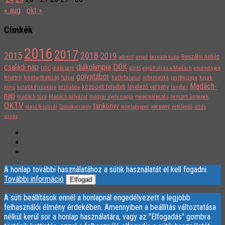
« aug
okt »
Címkék
2016
2017
2015
2018
2019
Beszélni nehéz
advent
angol
bernáth kupa
családi nap
diákolimpia
DÖK
DDC
diákcsere
döntő
együtt olvas a Madách
eredmények
golyatábor
felvételi
fenntarthatóság
futsal
határtalanul
informatika
javítóvizsga
kajak-
Madách-
központi felvételi
levelező verseny
kenu
kutatók éjszakája
kézilabda
lányfoci
nap
madách-túra
Madách pályázat
magyar nyelv napja
megemlékezés
nemzeti ünnepek
OKTV
tankönyv
verseny
olasz fesztivál
Szónokverseny
tehetségpont
vetélkedő
állás
úszás
A honlap további használatához a sütik használatát el kell fogadni.
További információ
Elfogad
A süti beállítások ennél a honlapnál engedélyezett a legjobb
felhasználói élmény érdekében. Amennyiben a beállítás változtatása
nélkül kerül sor a honlap használatára, vagy az "Elfogadás" gombra