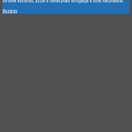
történik kattintás, azzal a felhasználó elfogadja a sütik használatát.
Bezárás