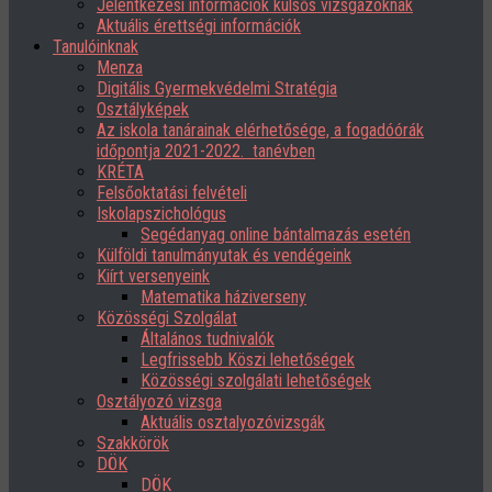
Jelentkezési információk külsős vizsgázóknak
Aktuális érettségi információk
Tanulóinknak
Menza
Digitális Gyermekvédelmi Stratégia
Osztályképek
Az iskola tanárainak elérhetősége, a fogadóórák
időpontja 2021-2022. tanévben
KRÉTA
Felsőoktatási felvételi
Iskolapszichológus
Segédanyag online bántalmazás esetén
Külföldi tanulmányutak és vendégeink
Kiírt versenyeink
Matematika háziverseny
Közösségi Szolgálat
Általános tudnivalók
Legfrissebb Köszi lehetőségek
Közösségi szolgálati lehetőségek
Osztályozó vizsga
Aktuális osztalyozóvizsgák
Szakkörök
DÖK
DÖK