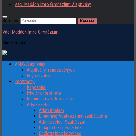
Váci Madách Imre Gimnázium Alapítvány
Keresés:
Váci Madách Imre Gimnázium
Miénk a jövő
VMIG Alapítvány
Alapítványi rendezvények
Egyszázalék
Intézmény
Kapcsolat
Iskolánk története
Különös közzétételi lista
Adatkezelés
Adatvédelem
E-learning Adatkezelési szabályzata
Adatkezelési Szabályzat
E-napló belépési adatai
Önéletrajzok kezelése