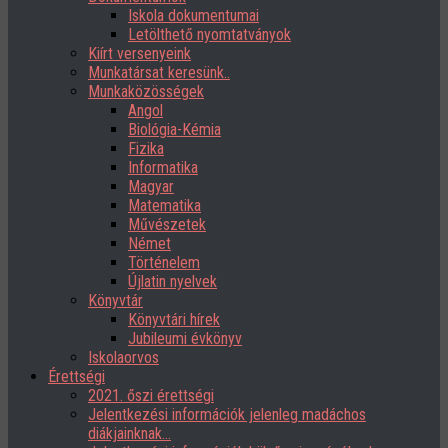
Iskola dokumentumai
Letölthető nyomtatványok
Kiírt versenyeink
Munkatársat keresünk..
Munkaközösségek
Angol
Biológia-Kémia
Fizika
Informatika
Magyar
Matematika
Művészetek
Német
Történelem
Újlatin nyelvek
Könyvtár
Könyvtári hírek
Jubileumi évkönyv
Iskolaorvos
Érettségi
2021. őszi érettségi
Jelentkezési információk jelenleg madáchos
diákjainknak…