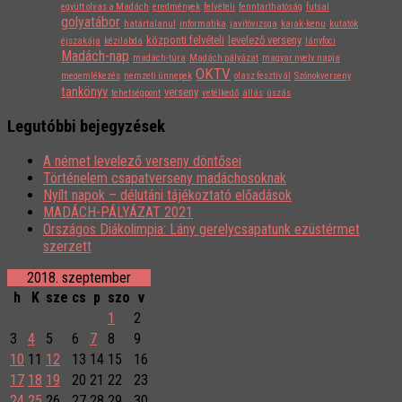
együtt olvas a Madách
eredmények
felvételi
fenntarthatóság
futsal
golyatábor
határtalanul
informatika
javítóvizsga
kajak-kenu
kutatók
központi felvételi
levelező verseny
éjszakája
kézilabda
lányfoci
Madách-nap
madách-túra
Madách pályázat
magyar nyelv napja
OKTV
megemlékezés
nemzeti ünnepek
olasz fesztivál
Szónokverseny
tankönyv
verseny
tehetségpont
vetélkedő
állás
úszás
Legutóbbi bejegyzések
A német levelező verseny döntősei
Történelem csapatverseny madáchosoknak
Nyílt napok – délutáni tájékoztató előadások
MADÁCH-PÁLYÁZAT 2021
Országos Diákolimpia: Lány gerelycsapatunk ezüstérmet
szerzett
2018. szeptember
h
K
sze
cs
p
szo
v
1
2
3
4
5
6
7
8
9
10
11
12
13
14
15
16
17
18
19
20
21
22
23
24
25
26
27
28
29
30