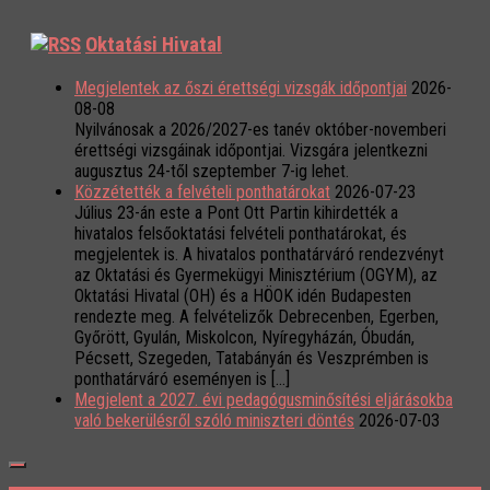
Oktatási Hivatal
Megjelentek az őszi érettségi vizsgák időpontjai
2026-
08-08
Nyilvánosak a 2026/2027-es tanév október-novemberi
érettségi vizsgáinak időpontjai. Vizsgára jelentkezni
augusztus 24-től szeptember 7-ig lehet.
Közzétették a felvételi ponthatárokat
2026-07-23
Július 23-án este a Pont Ott Partin kihirdették a
hivatalos felsőoktatási felvételi ponthatárokat, és
megjelentek is. A hivatalos ponthatárváró rendezvényt
az Oktatási és Gyermekügyi Minisztérium (OGYM), az
Oktatási Hivatal (OH) és a HÖOK idén Budapesten
rendezte meg. A felvételizők Debrecenben, Egerben,
Győrött, Gyulán, Miskolcon, Nyíregyházán, Óbudán,
Pécsett, Szegeden, Tatabányán és Veszprémben is
ponthatárváró eseményen is […]
Megjelent a 2027. évi pedagógusminősítési eljárásokba
való bekerülésről szóló miniszteri döntés
2026-07-03