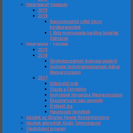
Határtalanul!-Vajdaság
2019
2018
Kapocsteremtő céllal Vácot
körülbarangolánk
I. Béla nyomvonalán karöltve bejártuk
Dalmáciát
Határtalanul – Felvidék
2019
2018
Élménybeszámoló Ipolysági utunkról
Ipolysági testvérgimnáziumunk diákjai
Magyarországon
2017
Előkészítő órák
Utazás a Felvidékre
Ipolyságiak látogatása Magyarországon
Összetartozás napi ünnepély
Értékelő óra
Hasznosuló termékek
Iskolánk az Oktatási Hivatal Bázisintézménye
Iskolánk akkreditált Kiváló Tehetségpont
VándoRobot program