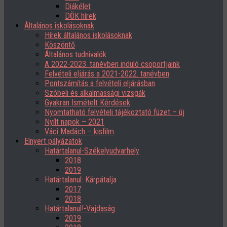
Diákélet
DÖK hírek
Általános iskolásoknak
Hírek általános iskolásoknak
Köszöntő
Általános tudnivalók
A 2022-2023. tanévben induló csoportjaink
Felvételi eljárás a 2021-2022. tanévben
Pontszámítás a felvételi eljárásban
Szóbeli és alkalmassági vizsgák
Gyakran Ismételt Kérdések
Nyomtatható felvételi tájékoztató füzet – új
Nyílt napok – 2021
Váci Madách – kisfilm
Elnyert pályázatok
Határtalanul-Székelyudvarhely
2018
2019
Határtalanul: Kárpátalja
2017
2018
Határtalanul!-Vajdaság
2019