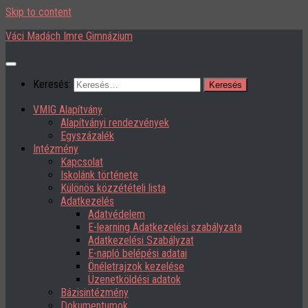
Skip to content
Váci Madách Imre Gimnázium
Keresés:
VMIG Alapítvány
Alapítványi rendezvények
Egyszázalék
Intézmény
Kapcsolat
Iskolánk története
Különös közzétételi lista
Adatkezelés
Adatvédelem
E-learning Adatkezelési szabályzata
Adatkezelési Szabályzat
E-napló belépési adatai
Önéletrajzok kezelése
Üzenetköldési adatok
Bázisintézmény
Dokumentumok