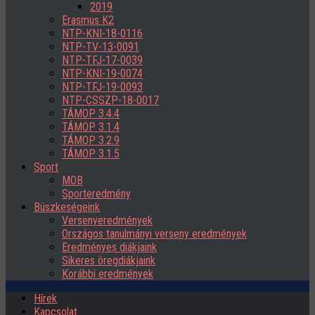
2019
Erasmus K2
NTP-KNI-18-0116
NTP-TV-13-0091
NTP-TFJ-17-0039
NTP-KNI-19-0074
NTP-TFJ-19-0093
NTP-CSSZP-18-0017
TÁMOP 3.4.4
TÁMOP 3.1.4
TÁMOP 3.2.9
TÁMOP 3.1.5
Sport
MOB
Sporteredmény
Büszkeségeink
Versenyeredmények
Országos tanulmányi verseny eredmények
Eredményes diákjaink
Sikeres öregdiákjaink
Korábbi eredmények
Hírek
Kapcsolat