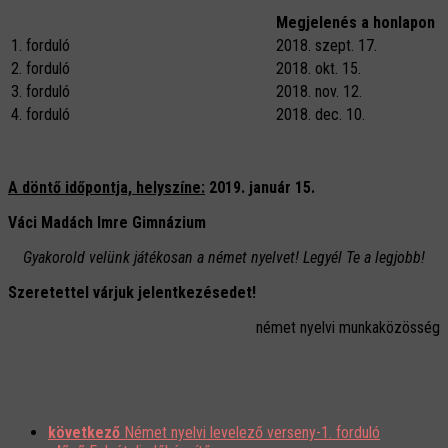
Megjelenés a honlapon
1. forduló
2018. szept. 17.
2. forduló
2018. okt. 15.
3. forduló
2018. nov. 12.
4. forduló
2018. dec. 10.
A döntő időpontja, helyszíne:
2019. január 15.
Váci Madách Imre Gimnázium
Gyakorold velünk játékosan a német nyelvet! Legyél Te a legjobb!
Szeretettel várjuk
jelentkezésedet!
német nyelvi munkaközösség
következő
Német nyelvi levelező verseny-1. forduló