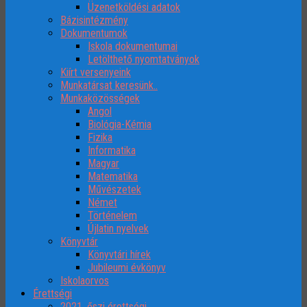
Üzenetköldési adatok
Bázisintézmény
Dokumentumok
Iskola dokumentumai
Letölthető nyomtatványok
Kiírt versenyeink
Munkatársat keresünk..
Munkaközösségek
Angol
Biológia-Kémia
Fizika
Informatika
Magyar
Matematika
Művészetek
Német
Történelem
Újlatin nyelvek
Könyvtár
Könyvtári hírek
Jubileumi évkönyv
Iskolaorvos
Érettségi
2021. őszi érettségi