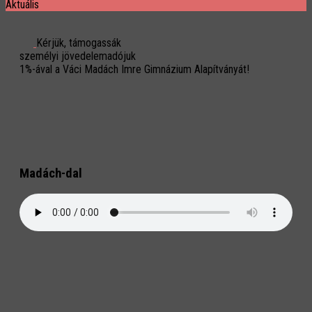
Aktuális
Kérjük, támogassák
személyi jövedelemadójuk
1%-ával a Váci Madách Imre Gimnázium Alapítványát!
Madách-dal