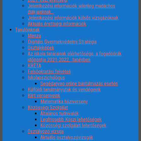
Jelentkezési információk jelenleg madáchos
diákjainknak…
Jelentkezési információk külsős vizsgázóknak
Aktuális érettségi információk
Tanulóinknak
Menza
Digitális Gyermekvédelmi Stratégia
Osztályképek
Az iskola tanárainak elérhetősége, a fogadóórák
időpontja 2021-2022. tanévben
KRÉTA
Felsőoktatási felvételi
Iskolapszichológus
Segédanyag online bántalmazás esetén
Külföldi tanulmányutak és vendégeink
Kiírt versenyeink
Matematika háziverseny
Közösségi Szolgálat
Általános tudnivalók
Legfrissebb Köszi lehetőségek
Közösségi szolgálati lehetőségek
Osztályozó vizsga
Aktuális osztalyozóvizsgák