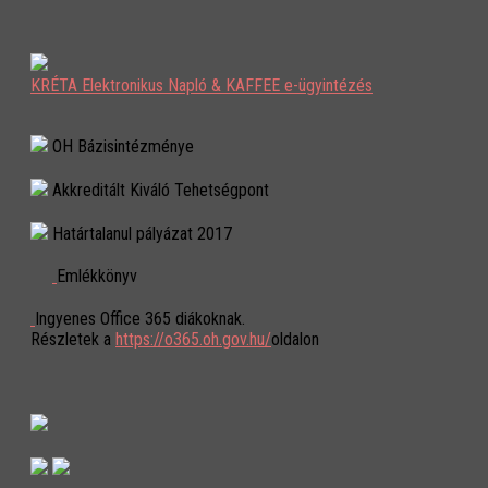
KRÉTA Elektronikus Napló & KAFFEE e-ügyintézés
OH Bázisintézménye
Akkreditált Kiváló Tehetségpont
Határtalanul pályázat 2017
Emlékkönyv
Ingyenes Office 365 diákoknak.
Részletek a
https://o365.oh.gov.hu/
oldalon