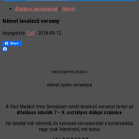
Általános iskolásoknak
/
Német
Német levelező verseny
bejegyezte:
CsV
·
2018-09-12
Share
Facebook
V E R S E N Y F E L H Í V Á S
német nyelvi versenyre
A Váci Madách Imre Gimnázium ismét levelező versenyt hirdet az
általános iskolák 7 – 8. osztályos diákjai számára
.
Ha tanultál már németül, és szívesen versenyeznél a kortársaiddal,
vagy csak felmérnéd, mit tudsz,