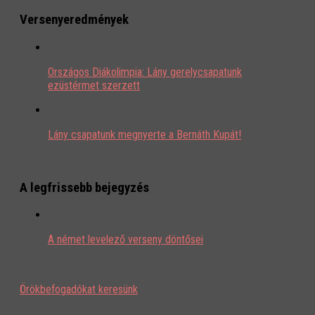
Versenyeredmények
Országos Diákolimpia: Lány gerelycsapatunk
ezüstérmet szerzett
Lány csapatunk megnyerte a Bernáth Kupát!
A legfrissebb bejegyzés
A német levelező verseny döntősei
Örökbefogadókat keresünk