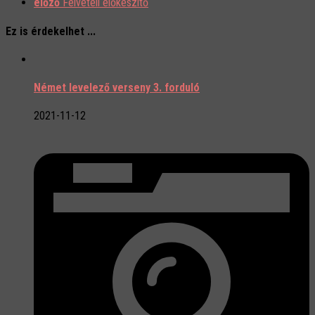
előző
Felvételi előkészítő
Ez is érdekelhet ...
Német levelező verseny 3. forduló
2021-11-12