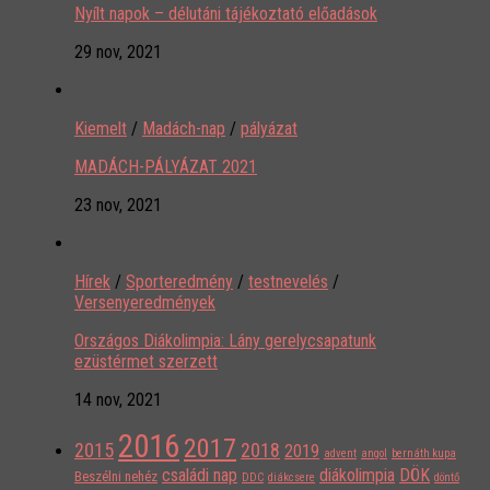
Nyílt napok – délutáni tájékoztató előadások
29 nov, 2021
Kiemelt
/
Madách-nap
/
pályázat
MADÁCH-PÁLYÁZAT 2021
23 nov, 2021
Hírek
/
Sporteredmény
/
testnevelés
/
Versenyeredmények
Országos Diákolimpia: Lány gerelycsapatunk
ezüstérmet szerzett
14 nov, 2021
2016
2017
2015
2018
2019
advent
angol
bernáth kupa
családi nap
diákolimpia
DÖK
Beszélni nehéz
DDC
diákcsere
döntő