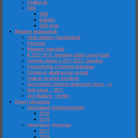
Szakkörök
DÖK
DÖK
Diákélet
DÖK hírek
Általános iskolásoknak
Hírek általános iskolásoknak
Köszöntő
Általános tudnivalók
A 2022-2023. tanévben induló csoportjaink
Felvételi eljárás a 2021-2022. tanévben
Pontszámítás a felvételi eljárásban
Szóbeli és alkalmassági vizsgák
Gyakran Ismételt Kérdések
Nyomtatható felvételi tájékoztató füzet – új
Nyílt napok – 2021
Váci Madách – kisfilm
Elnyert pályázatok
Határtalanul-Székelyudvarhely
2018
2019
Határtalanul: Kárpátalja
2017
2018