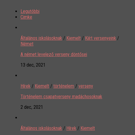
Legutóbbi
Cimke
Általános iskolásoknak
/
Kiemelt
/
Kiírt versenyeink
/
Német
A német levelező verseny döntősei
13 dec, 2021
Hírek
/
Kiemelt
/
történelem
/
verseny
Történelem csapatverseny madáchosoknak
2 dec, 2021
Általános iskolásoknak
/
Hírek
/
Kiemelt