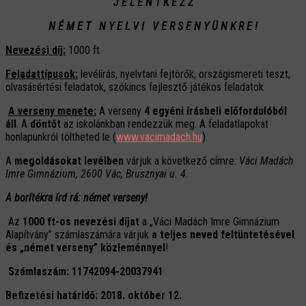
J E L E N T K E Z Z
N É M E T N Y E L V I V E R S E N Y Ü N K R E !
Nevezési díj:
1000 ft
Feladattípusok:
levélírás, nyelvtani fejtörők, országismereti teszt,
olvasásértési feladatok, szókincs fejlesztő játékos feladatok
A verseny menete:
A verseny
4 egyéni írásbeli előfordulóból
áll
. A
döntőt
az iskolánkban rendezzük meg. A feladatlapokat
honlapunkról töltheted le (
www.vacimadach.hu
).
A
megoldásokat levélben
várjuk a következő címre:
Váci Madách
Imre Gimnázium, 2600 Vác, Brusznyai u. 4.
A borítékra írd rá: német verseny!
Az
1000 ft-os nevezési díjat
a „Váci Madách Imre Gimnázium
Alapítvány” számlaszámára várjuk
a teljes neved feltüntetésével
és „német verseny” közleménnyel
!
Számlaszám: 11742094-20037941
Befizetési határidő: 2018. október 12.