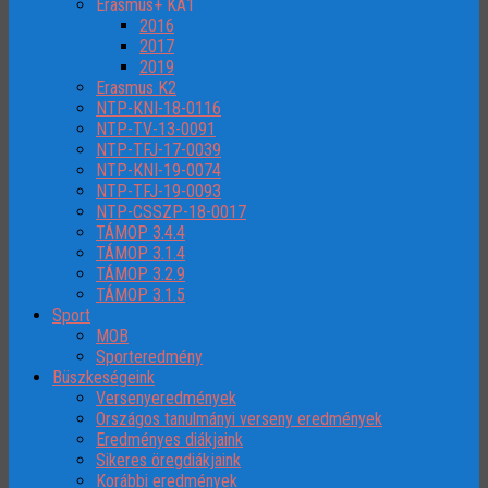
Erasmus+ KA1
2016
2017
2019
Erasmus K2
NTP-KNI-18-0116
NTP-TV-13-0091
NTP-TFJ-17-0039
NTP-KNI-19-0074
NTP-TFJ-19-0093
NTP-CSSZP-18-0017
TÁMOP 3.4.4
TÁMOP 3.1.4
TÁMOP 3.2.9
TÁMOP 3.1.5
Sport
MOB
Sporteredmény
Büszkeségeink
Versenyeredmények
Országos tanulmányi verseny eredmények
Eredményes diákjaink
Sikeres öregdiákjaink
Korábbi eredmények