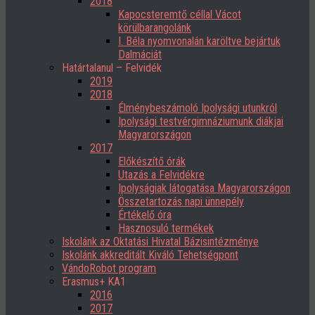
2018
Kapocsteremtő céllal Vácot
körülbarangolánk
I. Béla nyomvonalán karöltve bejártuk
Dalmáciát
Határtalanul – Felvidék
2019
2018
Élménybeszámoló Ipolysági utunkról
Ipolysági testvérgimnáziumunk diákjai
Magyarországon
2017
Előkészítő órák
Utazás a Felvidékre
Ipolyságiak látogatása Magyarországon
Összetartozás napi ünnepély
Értékelő óra
Hasznosuló termékek
Iskolánk az Oktatási Hivatal Bázisintézménye
Iskolánk akkreditált Kiváló Tehetségpont
VándoRobot program
Erasmus+ KA1
2016
2017