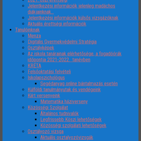
Jelentkezési információk jelenleg madáchos
diákjainknak…
Jelentkezési információk külsős vizsgázóknak
Aktuális érettségi információk
Tanulóinknak
Menza
Digitális Gyermekvédelmi Stratégia
Osztályképek
Az iskola tanárainak elérhetősége, a fogadóórák
időpontja 2021-2022. tanévben
KRÉTA
Felsőoktatási felvételi
Iskolapszichológus
Segédanyag online bántalmazás esetén
Külföldi tanulmányutak és vendégeink
Kiírt versenyeink
Matematika háziverseny
Közösségi Szolgálat
Általános tudnivalók
Legfrissebb Köszi lehetőségek
Közösségi szolgálati lehetőségek
Osztályozó vizsga
Aktuális osztalyozóvizsgák