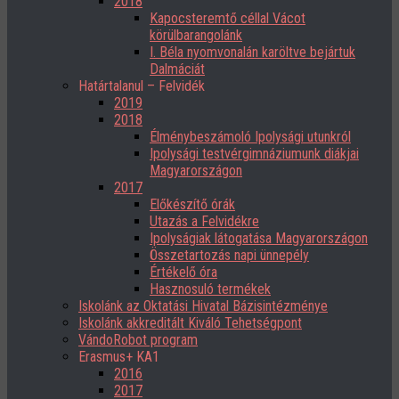
2018
Kapocsteremtő céllal Vácot
körülbarangolánk
I. Béla nyomvonalán karöltve bejártuk
Dalmáciát
Határtalanul – Felvidék
2019
2018
Élménybeszámoló Ipolysági utunkról
Ipolysági testvérgimnáziumunk diákjai
Magyarországon
2017
Előkészítő órák
Utazás a Felvidékre
Ipolyságiak látogatása Magyarországon
Összetartozás napi ünnepély
Értékelő óra
Hasznosuló termékek
Iskolánk az Oktatási Hivatal Bázisintézménye
Iskolánk akkreditált Kiváló Tehetségpont
VándoRobot program
Erasmus+ KA1
2016
2017