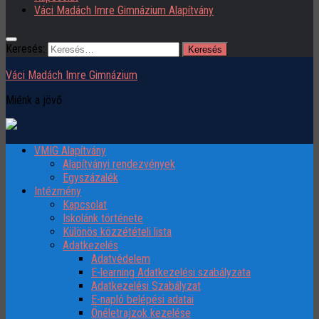
Váci Madách Imre Gimnázium Alapítvány
Keresés:
Váci Madách Imre Gimnázium
Miénk a jövő
VMIG Alapítvány
Alapítványi rendezvények
Egyszázalék
Intézmény
Kapcsolat
Iskolánk története
Különös közzétételi lista
Adatkezelés
Adatvédelem
E-learning Adatkezelési szabályzata
Adatkezelési Szabályzat
E-napló belépési adatai
Önéletrajzok kezelése