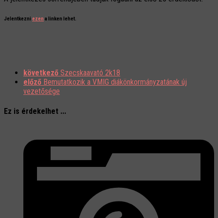
Jelentkezni
ezen
a linken lehet.
következő
Szecskaavató 2k18
előző
Bemutatkozik a VMIG diákönkormányzatának új
vezetősége
Ez is érdekelhet ...