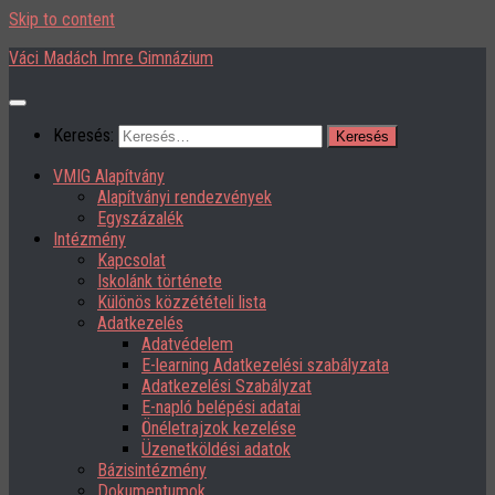
Skip to content
Váci Madách Imre Gimnázium
Keresés:
VMIG Alapítvány
Alapítványi rendezvények
Egyszázalék
Intézmény
Kapcsolat
Iskolánk története
Különös közzétételi lista
Adatkezelés
Adatvédelem
E-learning Adatkezelési szabályzata
Adatkezelési Szabályzat
E-napló belépési adatai
Önéletrajzok kezelése
Üzenetköldési adatok
Bázisintézmény
Dokumentumok