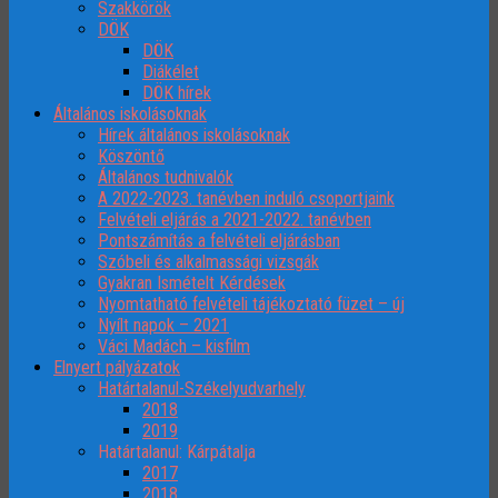
Szakkörök
DÖK
DÖK
Diákélet
DÖK hírek
Általános iskolásoknak
Hírek általános iskolásoknak
Köszöntő
Általános tudnivalók
A 2022-2023. tanévben induló csoportjaink
Felvételi eljárás a 2021-2022. tanévben
Pontszámítás a felvételi eljárásban
Szóbeli és alkalmassági vizsgák
Gyakran Ismételt Kérdések
Nyomtatható felvételi tájékoztató füzet – új
Nyílt napok – 2021
Váci Madách – kisfilm
Elnyert pályázatok
Határtalanul-Székelyudvarhely
2018
2019
Határtalanul: Kárpátalja
2017
2018