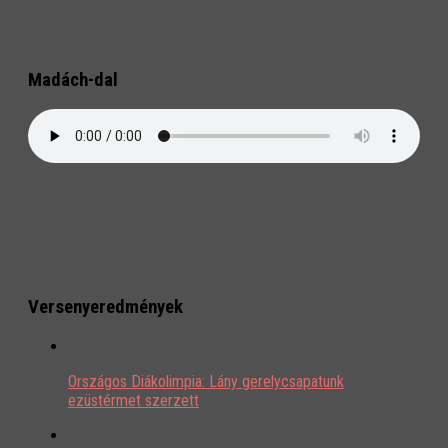
Madách-dal
Versenyeredmények
Országos Diákolimpia: Lány gerelycsapatunk
ezüstérmet szerzett