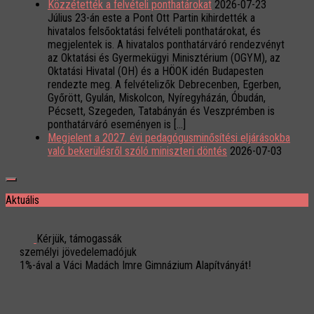
Közzétették a felvételi ponthatárokat
2026-07-23
Július 23-án este a Pont Ott Partin kihirdették a
hivatalos felsőoktatási felvételi ponthatárokat, és
megjelentek is. A hivatalos ponthatárváró rendezvényt
az Oktatási és Gyermekügyi Minisztérium (OGYM), az
Oktatási Hivatal (OH) és a HÖOK idén Budapesten
rendezte meg. A felvételizők Debrecenben, Egerben,
Győrött, Gyulán, Miskolcon, Nyíregyházán, Óbudán,
Pécsett, Szegeden, Tatabányán és Veszprémben is
ponthatárváró eseményen is […]
Megjelent a 2027. évi pedagógusminősítési eljárásokba
való bekerülésről szóló miniszteri döntés
2026-07-03
Aktuális
Kérjük, támogassák
személyi jövedelemadójuk
1%-ával a Váci Madách Imre Gimnázium Alapítványát!