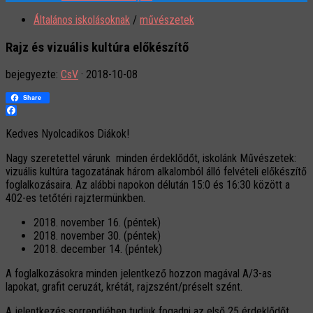
Általános iskolásoknak
/
művészetek
Rajz és vizuális kultúra előkészítő
bejegyezte:
CsV
·
2018-10-08
Share
Facebook
Kedves Nyolcadikos Diákok!
Nagy szeretettel várunk minden érdeklődőt, iskolánk Művészetek:
vizuális kultúra tagozatának három alkalomból álló felvételi előkészítő
foglalkozásaira. Az alábbi napokon délután 15:0 és 16:30 között a
402-es tetőtéri rajztermünkben.
2018. november 16. (péntek)
2018. november 30. (péntek)
2018. december 14. (péntek)
A foglalkozásokra minden jelentkező hozzon magával A/3-as
lapokat, grafit ceruzát, krétát, rajzszént/préselt szént.
A jelentkezés sorrendjében tudjuk fogadni az első 25 érdeklődőt.