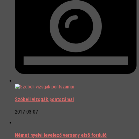
Szóbeli vizsgák pontszámai
2017-03-07
Német nyelvi levelező verseny első forduló