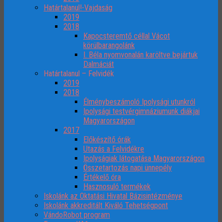
Határtalanul!-Vajdaság
2019
2018
Kapocsteremtő céllal Vácot
körülbarangolánk
I. Béla nyomvonalán karöltve bejártuk
Dalmáciát
Határtalanul – Felvidék
2019
2018
Élménybeszámoló Ipolysági utunkról
Ipolysági testvérgimnáziumunk diákjai
Magyarországon
2017
Előkészítő órák
Utazás a Felvidékre
Ipolyságiak látogatása Magyarországon
Összetartozás napi ünnepély
Értékelő óra
Hasznosuló termékek
Iskolánk az Oktatási Hivatal Bázisintézménye
Iskolánk akkreditált Kiváló Tehetségpont
VándoRobot program