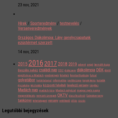
23 nov, 2021
Hírek
/
Sporteredmény
/
testnevelés
/
Versenyeredmények
Országos Diákolimpia: Lány gerelycsapatunk
ezüstérmet szerzett
14 nov, 2021
2016
2017
2015
2018
2019
advent
angol
bernáth kupa
családi nap
diákolimpia
DÖK
Beszélni nehéz
DDC
diákcsere
döntő
együtt olvas a Madách
eredmények
felvételi
fenntarthatóság
futsal
golyatábor
határtalanul
informatika
javítóvizsga
kajak-kenu
kutatók
központi felvételi
levelező verseny
éjszakája
kézilabda
lányfoci
Madách-nap
madách-túra
Madách pályázat
magyar nyelv napja
OKTV
megemlékezés
nemzeti ünnepek
olasz fesztivál
Szónokverseny
tankönyv
verseny
tehetségpont
vetélkedő
állás
úszás
Legutóbbi bejegyzések