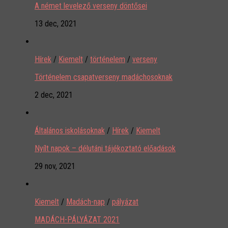
A német levelező verseny döntősei
13 dec, 2021
Hírek
/
Kiemelt
/
történelem
/
verseny
Történelem csapatverseny madáchosoknak
2 dec, 2021
Általános iskolásoknak
/
Hírek
/
Kiemelt
Nyílt napok – délutáni tájékoztató előadások
29 nov, 2021
Kiemelt
/
Madách-nap
/
pályázat
MADÁCH-PÁLYÁZAT 2021