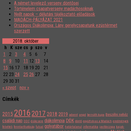
A német levelező verseny döntősei
Történelem csapatverseny madáchosoknak
Nyílt napok – délutáni tájékoztató előadások
MADÁCH-PÁLYÁZAT 2021
Országos Diákolimpia: Lány gerelycsapatunk ezüstérmet
szerzett
2018. október
h
K
sze
cs
p
szo
v
1
2
3
4
5
6
7
8
9
10
11
12
13
14
15
16
17
18
19
20
21
22
23
24
25
26
27
28
29
30
31
« szept
nov »
Címkék
2016
2017
2015
2018
2019
Beszélni nehéz
advent
angol
bernáth kupa
családi nap
diákolimpia
DÖK
DDC
diákcsere
döntő
együtt olvas a Madách
eredmények
golyatábor
felvételi
fenntarthatóság
futsal
határtalanul
informatika
javítóvizsga
kajak-