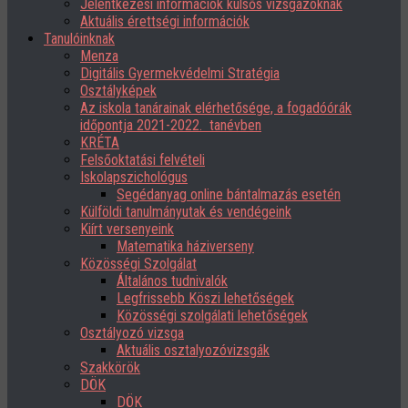
Jelentkezési információk külsős vizsgázóknak
Aktuális érettségi információk
Tanulóinknak
Menza
Digitális Gyermekvédelmi Stratégia
Osztályképek
Az iskola tanárainak elérhetősége, a fogadóórák
időpontja 2021-2022. tanévben
KRÉTA
Felsőoktatási felvételi
Iskolapszichológus
Segédanyag online bántalmazás esetén
Külföldi tanulmányutak és vendégeink
Kiírt versenyeink
Matematika háziverseny
Közösségi Szolgálat
Általános tudnivalók
Legfrissebb Köszi lehetőségek
Közösségi szolgálati lehetőségek
Osztályozó vizsga
Aktuális osztalyozóvizsgák
Szakkörök
DÖK
DÖK