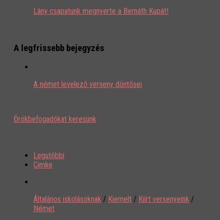
Lány csapatunk megnyerte a Bernáth Kupát!
A legfrissebb bejegyzés
A német levelező verseny döntősei
Örökbefogadókat keresünk
Legutóbbi
Cimke
Általános iskolásoknak
/
Kiemelt
/
Kiírt versenyeink
/
Német