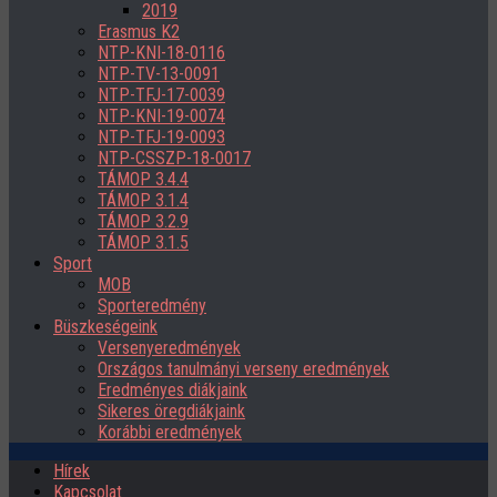
2019
Erasmus K2
NTP-KNI-18-0116
NTP-TV-13-0091
NTP-TFJ-17-0039
NTP-KNI-19-0074
NTP-TFJ-19-0093
NTP-CSSZP-18-0017
TÁMOP 3.4.4
TÁMOP 3.1.4
TÁMOP 3.2.9
TÁMOP 3.1.5
Sport
MOB
Sporteredmény
Büszkeségeink
Versenyeredmények
Országos tanulmányi verseny eredmények
Eredményes diákjaink
Sikeres öregdiákjaink
Korábbi eredmények
Hírek
Kapcsolat