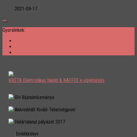
2021-09-17
Gyorslinkek:
KRÉTA Elektronikus Napló & KAFFEE e-ügyintézés
OH Bázisintézménye
Akkreditált Kiváló Tehetségpont
Határtalanul pályázat 2017
Emlékkönyv