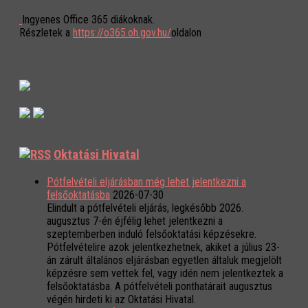
Ingyenes Office 365 diákoknak.
Részletek a
https://o365.oh.gov.hu/
oldalon
Oktatási Hivatal
Pótfelvételi eljárásban még lehet jelentkezni a
felsőoktatásba
2026-07-30
Elindult a pótfelvételi eljárás, legkésőbb 2026.
augusztus 7-én éjfélig lehet jelentkezni a
szeptemberben induló felsőoktatási képzésekre.
Pótfelvételire azok jelentkezhetnek, akiket a július 23-
án zárult általános eljárásban egyetlen általuk megjelölt
képzésre sem vettek fel, vagy idén nem jelentkeztek a
felsőoktatásba. A pótfelvételi ponthatárait augusztus
végén hirdeti ki az Oktatási Hivatal.