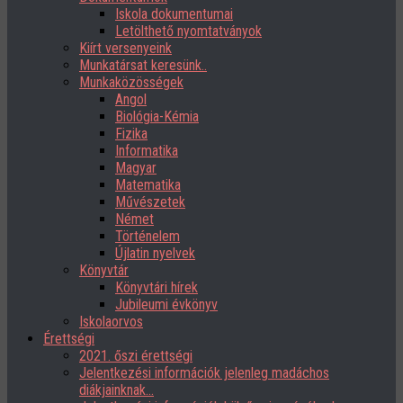
Iskola dokumentumai
Letölthető nyomtatványok
Kiírt versenyeink
Munkatársat keresünk..
Munkaközösségek
Angol
Biológia-Kémia
Fizika
Informatika
Magyar
Matematika
Művészetek
Német
Történelem
Újlatin nyelvek
Könyvtár
Könyvtári hírek
Jubileumi évkönyv
Iskolaorvos
Érettségi
2021. őszi érettségi
Jelentkezési információk jelenleg madáchos
diákjainknak…