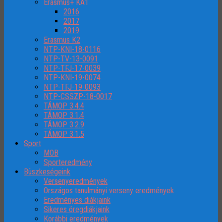
Erasmus+ KA1
2016
2017
2019
Erasmus K2
NTP-KNI-18-0116
NTP-TV-13-0091
NTP-TFJ-17-0039
NTP-KNI-19-0074
NTP-TFJ-19-0093
NTP-CSSZP-18-0017
TÁMOP 3.4.4
TÁMOP 3.1.4
TÁMOP 3.2.9
TÁMOP 3.1.5
Sport
MOB
Sporteredmény
Büszkeségeink
Versenyeredmények
Országos tanulmányi verseny eredmények
Eredményes diákjaink
Sikeres öregdiákjaink
Korábbi eredmények