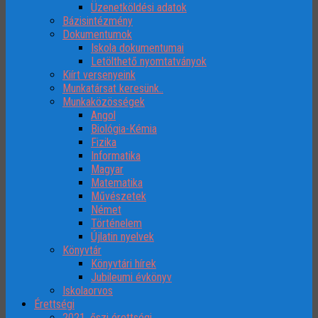
Üzenetköldési adatok
Bázisintézmény
Dokumentumok
Iskola dokumentumai
Letölthető nyomtatványok
Kiírt versenyeink
Munkatársat keresünk..
Munkaközösségek
Angol
Biológia-Kémia
Fizika
Informatika
Magyar
Matematika
Művészetek
Német
Történelem
Újlatin nyelvek
Könyvtár
Könyvtári hírek
Jubileumi évkönyv
Iskolaorvos
Érettségi
2021. őszi érettségi