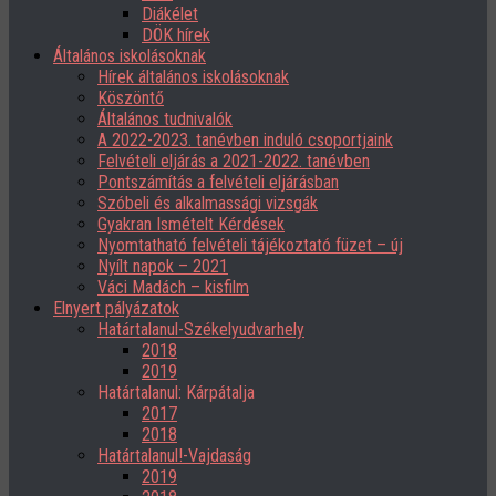
Diákélet
DÖK hírek
Általános iskolásoknak
Hírek általános iskolásoknak
Köszöntő
Általános tudnivalók
A 2022-2023. tanévben induló csoportjaink
Felvételi eljárás a 2021-2022. tanévben
Pontszámítás a felvételi eljárásban
Szóbeli és alkalmassági vizsgák
Gyakran Ismételt Kérdések
Nyomtatható felvételi tájékoztató füzet – új
Nyílt napok – 2021
Váci Madách – kisfilm
Elnyert pályázatok
Határtalanul-Székelyudvarhely
2018
2019
Határtalanul: Kárpátalja
2017
2018
Határtalanul!-Vajdaság
2019