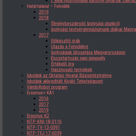
I. Béla nyomvonalán karöltve bejártuk Dalmác
Határtalanul – Felvidék
2019
2018
Élménybeszámoló Ipolysági utunkról
Ipolysági testvérgimnáziumunk diákjai Magy
2017
Előkészítő órák
Utazás a Felvidékre
Ipolyságiak látogatása Magyarországon
Összetartozás napi ünnepély
Értékelő óra
Hasznosuló termékek
Iskolánk az Oktatási Hivatal Bázisintézménye
Iskolánk akkreditált Kiváló Tehetségpont
VándoRobot program
Erasmus+ KA1
2016
2017
2019
Erasmus K2
NTP-KNI-18-0116
NTP-TV-13-0091
NTP-TFJ-17-0039