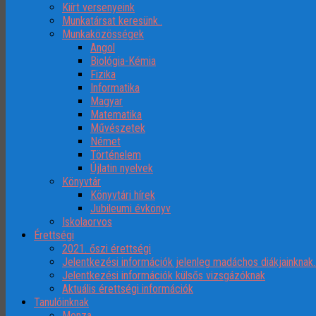
Kiírt versenyeink
Munkatársat keresünk..
Munkaközösségek
Angol
Biológia-Kémia
Fizika
Informatika
Magyar
Matematika
Művészetek
Német
Történelem
Újlatin nyelvek
Könyvtár
Könyvtári hírek
Jubileumi évkönyv
Iskolaorvos
Érettségi
2021. őszi érettségi
Jelentkezési információk jelenleg madáchos diákjainknak
Jelentkezési információk külsős vizsgázóknak
Aktuális érettségi információk
Tanulóinknak
Menza