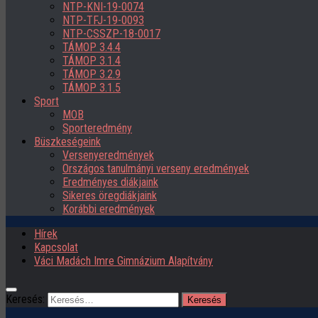
NTP-KNI-19-0074
NTP-TFJ-19-0093
NTP-CSSZP-18-0017
TÁMOP 3.4.4
TÁMOP 3.1.4
TÁMOP 3.2.9
TÁMOP 3.1.5
Sport
MOB
Sporteredmény
Büszkeségeink
Versenyeredmények
Országos tanulmányi verseny eredmények
Eredményes diákjaink
Sikeres öregdiákjaink
Korábbi eredmények
Hírek
Kapcsolat
Váci Madách Imre Gimnázium Alapítvány
Keresés: