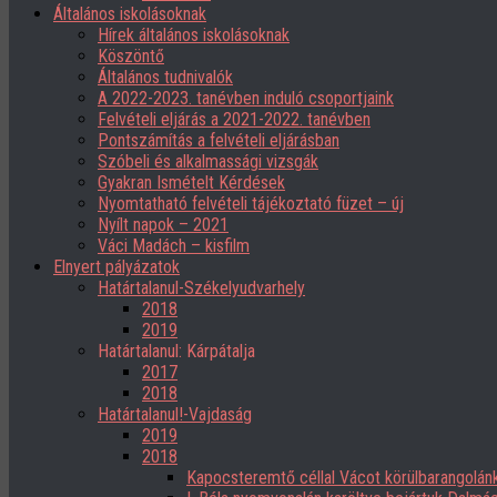
Általános iskolásoknak
Hírek általános iskolásoknak
Köszöntő
Általános tudnivalók
A 2022-2023. tanévben induló csoportjaink
Felvételi eljárás a 2021-2022. tanévben
Pontszámítás a felvételi eljárásban
Szóbeli és alkalmassági vizsgák
Gyakran Ismételt Kérdések
Nyomtatható felvételi tájékoztató füzet – új
Nyílt napok – 2021
Váci Madách – kisfilm
Elnyert pályázatok
Határtalanul-Székelyudvarhely
2018
2019
Határtalanul: Kárpátalja
2017
2018
Határtalanul!-Vajdaság
2019
2018
Kapocsteremtő céllal Vácot körülbarangolán