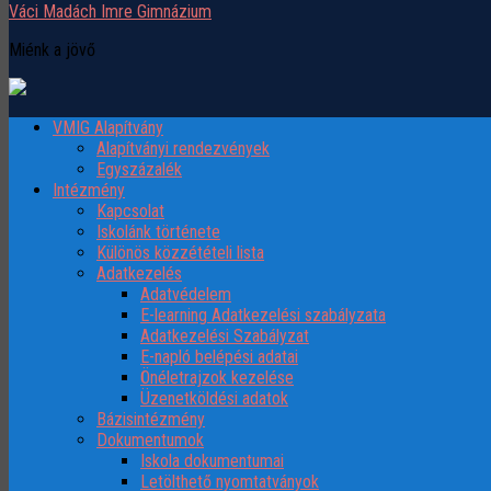
Váci Madách Imre Gimnázium
Miénk a jövő
VMIG Alapítvány
Alapítványi rendezvények
Egyszázalék
Intézmény
Kapcsolat
Iskolánk története
Különös közzétételi lista
Adatkezelés
Adatvédelem
E-learning Adatkezelési szabályzata
Adatkezelési Szabályzat
E-napló belépési adatai
Önéletrajzok kezelése
Üzenetköldési adatok
Bázisintézmény
Dokumentumok
Iskola dokumentumai
Letölthető nyomtatványok