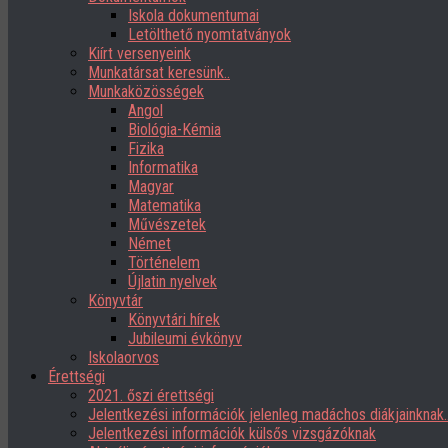
Iskola dokumentumai
Letölthető nyomtatványok
Kiírt versenyeink
Munkatársat keresünk..
Munkaközösségek
Angol
Biológia-Kémia
Fizika
Informatika
Magyar
Matematika
Művészetek
Német
Történelem
Újlatin nyelvek
Könyvtár
Könyvtári hírek
Jubileumi évkönyv
Iskolaorvos
Érettségi
2021. őszi érettségi
Jelentkezési információk jelenleg madáchos diákjainknak
Jelentkezési információk külsős vizsgázóknak