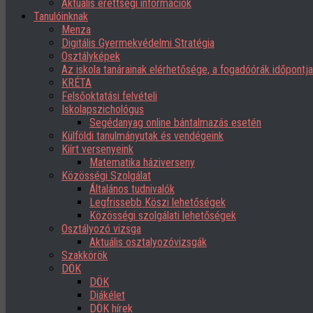
Aktuális érettségi információk
Tanulóinknak
Menza
Digitális Gyermekvédelmi Stratégia
Osztályképek
Az iskola tanárainak elérhetősége, a fogadóórák időpont
KRÉTA
Felsőoktatási felvételi
Iskolapszichológus
Segédanyag online bántalmazás esetén
Külföldi tanulmányutak és vendégeink
Kiírt versenyeink
Matematika háziverseny
Közösségi Szolgálat
Általános tudnivalók
Legfrissebb Köszi lehetőségek
Közösségi szolgálati lehetőségek
Osztályozó vizsga
Aktuális osztalyozóvizsgák
Szakkörök
DÖK
DÖK
Diákélet
DÖK hírek