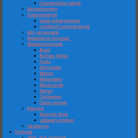
Üzenetköldési adatok
Bázisintézmény
Dokumentumok
Iskola dokumentumai
Letölthető nyomtatványok
Kiírt versenyeink
Munkatársat keresünk..
Munkaközösségek
Angol
Biológia-Kémia
Fizika
Informatika
Magyar
Matematika
Művészetek
Német
Történelem
Újlatin nyelvek
Könyvtár
Könyvtári hírek
Jubileumi évkönyv
Iskolaorvos
Érettségi
2021. őszi érettségi