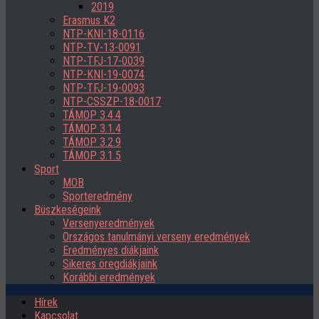
2019
Erasmus K2
NTP-KNI-18-0116
NTP-TV-13-0091
NTP-TFJ-17-0039
NTP-KNI-19-0074
NTP-TFJ-19-0093
NTP-CSSZP-18-0017
TÁMOP 3.4.4
TÁMOP 3.1.4
TÁMOP 3.2.9
TÁMOP 3.1.5
Sport
MOB
Sporteredmény
Büszkeségeink
Versenyeredmények
Országos tanulmányi verseny eredmények
Eredményes diákjaink
Sikeres öregdiákjaink
Korábbi eredmények
Hírek
Kapcsolat