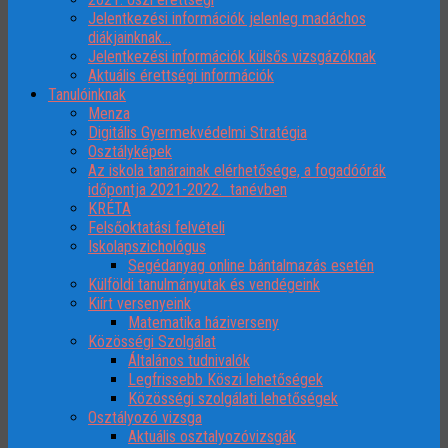
Jelentkezési információk jelenleg madáchos
diákjainknak…
Jelentkezési információk külsős vizsgázóknak
Aktuális érettségi információk
Tanulóinknak
Menza
Digitális Gyermekvédelmi Stratégia
Osztályképek
Az iskola tanárainak elérhetősége, a fogadóórák
időpontja 2021-2022. tanévben
KRÉTA
Felsőoktatási felvételi
Iskolapszichológus
Segédanyag online bántalmazás esetén
Külföldi tanulmányutak és vendégeink
Kiírt versenyeink
Matematika háziverseny
Közösségi Szolgálat
Általános tudnivalók
Legfrissebb Köszi lehetőségek
Közösségi szolgálati lehetőségek
Osztályozó vizsga
Aktuális osztalyozóvizsgák