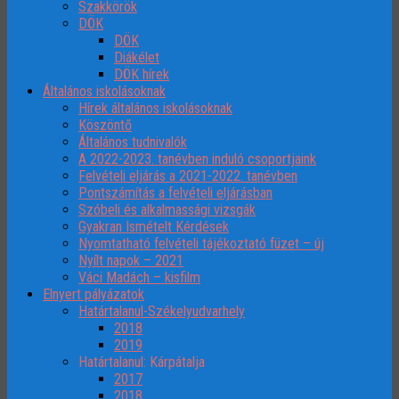
Szakkörök
DÖK
DÖK
Diákélet
DÖK hírek
Általános iskolásoknak
Hírek általános iskolásoknak
Köszöntő
Általános tudnivalók
A 2022-2023. tanévben induló csoportjaink
Felvételi eljárás a 2021-2022. tanévben
Pontszámítás a felvételi eljárásban
Szóbeli és alkalmassági vizsgák
Gyakran Ismételt Kérdések
Nyomtatható felvételi tájékoztató füzet – új
Nyílt napok – 2021
Váci Madách – kisfilm
Elnyert pályázatok
Határtalanul-Székelyudvarhely
2018
2019
Határtalanul: Kárpátalja
2017
2018