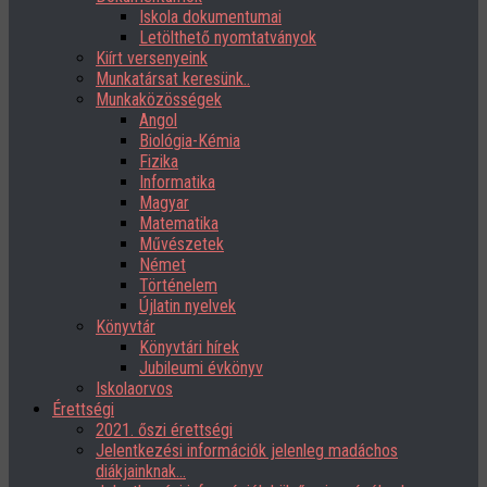
Iskola dokumentumai
Letölthető nyomtatványok
Kiírt versenyeink
Munkatársat keresünk..
Munkaközösségek
Angol
Biológia-Kémia
Fizika
Informatika
Magyar
Matematika
Művészetek
Német
Történelem
Újlatin nyelvek
Könyvtár
Könyvtári hírek
Jubileumi évkönyv
Iskolaorvos
Érettségi
2021. őszi érettségi
Jelentkezési információk jelenleg madáchos
diákjainknak…