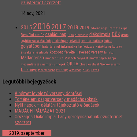
ezüstérmet szerzett
14 nov, 2021
2016
2017
2015
2018
2019
advent
angol
bernáth kupa
családi nap
diákolimpia
DÖK
Beszélni nehéz
DDC
diákcsere
döntő
együtt olvas a Madách
eredmények
felvételi
fenntarthatóság
futsal
golyatábor
határtalanul
informatika
javítóvizsga
kajak-kenu
kutatók
központi felvételi
levelező verseny
éjszakája
kézilabda
lányfoci
Madách-nap
madách-túra
Madách pályázat
magyar nyelv napja
OKTV
megemlékezés
nemzeti ünnepek
olasz fesztivál
Szónokverseny
tankönyv
verseny
tehetségpont
vetélkedő
állás
úszás
Legutóbbi bejegyzések
A német levelező verseny döntősei
Történelem csapatverseny madáchosoknak
Nyílt napok – délutáni tájékoztató előadások
MADÁCH-PÁLYÁZAT 2021
Országos Diákolimpia: Lány gerelycsapatunk ezüstérmet
szerzett
2019. szeptember