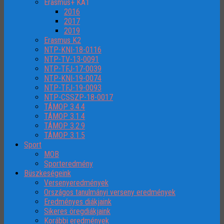
Erasmus+ KA1
2016
2017
2019
Erasmus K2
NTP-KNI-18-0116
NTP-TV-13-0091
NTP-TFJ-17-0039
NTP-KNI-19-0074
NTP-TFJ-19-0093
NTP-CSSZP-18-0017
TÁMOP 3.4.4
TÁMOP 3.1.4
TÁMOP 3.2.9
TÁMOP 3.1.5
Sport
MOB
Sporteredmény
Büszkeségeink
Versenyeredmények
Országos tanulmányi verseny eredmények
Eredményes diákjaink
Sikeres öregdiákjaink
Korábbi eredmények