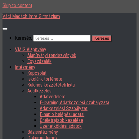
Skip to content
Váci Madách Imre Gimnázium
Keresés:
VMIG Alapítvány
Alapítványi rendezvények
Egyszázalék
Intézmény
Kapcsolat
Iskolánk története
Különös közzétételi lista
Adatkezelés
Adatvédelem
E-learning Adatkezelési szabályzata
Adatkezelési Szabályzat
E-napló belépési adatai
Önéletrajzok kezelése
Üzenetköldési adatok
Bázisintézmény
Dokumentumok