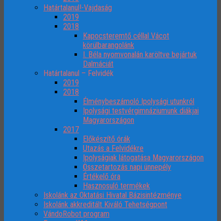
Határtalanul!-Vajdaság
2019
2018
Kapocsteremtő céllal Vácot
körülbarangolánk
I. Béla nyomvonalán karöltve bejártuk
Dalmáciát
Határtalanul – Felvidék
2019
2018
Élménybeszámoló Ipolysági utunkról
Ipolysági testvérgimnáziumunk diákjai
Magyarországon
2017
Előkészítő órák
Utazás a Felvidékre
Ipolyságiak látogatása Magyarországon
Összetartozás napi ünnepély
Értékelő óra
Hasznosuló termékek
Iskolánk az Oktatási Hivatal Bázisintézménye
Iskolánk akkreditált Kiváló Tehetségpont
VándoRobot program