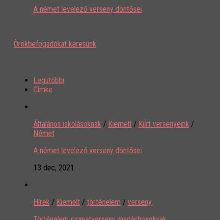
A német levelező verseny döntősei
Örökbefogadókat keresünk
Legutóbbi
Cimke
Általános iskolásoknak
/
Kiemelt
/
Kiírt versenyeink
/
Német
A német levelező verseny döntősei
13 dec, 2021
Hírek
/
Kiemelt
/
történelem
/
verseny
Történelem csapatverseny madáchosoknak