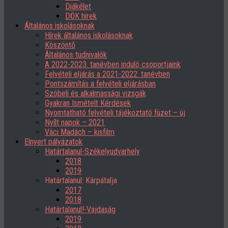
Diákélet
DÖK hírek
Általános iskolásoknak
Hírek általános iskolásoknak
Köszöntő
Általános tudnivalók
A 2022-2023. tanévben induló csoportjaink
Felvételi eljárás a 2021-2022. tanévben
Pontszámítás a felvételi eljárásban
Szóbeli és alkalmassági vizsgák
Gyakran Ismételt Kérdések
Nyomtatható felvételi tájékoztató füzet – új
Nyílt napok – 2021
Váci Madách – kisfilm
Elnyert pályázatok
Határtalanul-Székelyudvarhely
2018
2019
Határtalanul: Kárpátalja
2017
2018
Határtalanul!-Vajdaság
2019