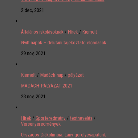
2 dec, 2021
Általános iskolásoknak
/
Hírek
/
Kiemelt
Nyílt napok – délutáni tájékoztató előadások
29 nov, 2021
Kiemelt
/
Madách-nap
/
pályázat
MADÁCH-PÁLYÁZAT 2021
23 nov, 2021
Hírek
/
Sporteredmény
/
testnevelés
/
Versenyeredmények
Országos Diákolimpia: Lány gerelycsapatunk