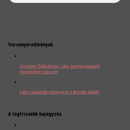
Versenyeredmények
Országos Diákolimpia: Lány gerelycsapatunk
ezüstérmet szerzett
Lány csapatunk megnyerte a Bernáth Kupát!
A legfrissebb bejegyzés