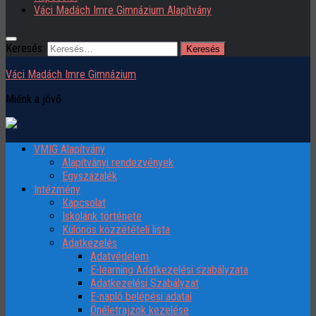
Váci Madách Imre Gimnázium Alapítvány
Keresés:
Váci Madách Imre Gimnázium
Miénk a jövő
VMIG Alapítvány
Alapítványi rendezvények
Egyszázalék
Intézmény
Kapcsolat
Iskolánk története
Különös közzétételi lista
Adatkezelés
Adatvédelem
E-learning Adatkezelési szabályzata
Adatkezelési Szabályzat
E-napló belépési adatai
Önéletrajzok kezelése