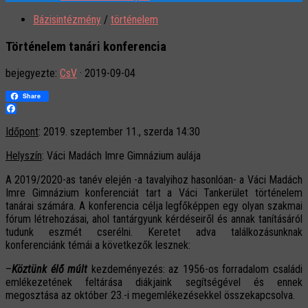
Bázisintézmény
/
történelem
Történelem tanári konferencia
bejegyezte:
CsV
·
2019-09-04
Share
Facebook
Időpont
: 2019. szeptember 11., szerda 14:30
Helyszín
: Váci Madách Imre Gimnázium aulája
A 2019/2020-as tanév elején -a tavalyihoz hasonlóan- a Váci Madách
Imre Gimnázium konferenciát tart a Váci Tankerület történelem
tanárai számára. A konferencia célja legfőképpen egy olyan szakmai
fórum létrehozásai, ahol tantárgyunk kérdéseiről és annak tanításáról
tudunk eszmét cserélni. Keretet adva találkozásunknak
konferenciánk témái a következők lesznek:
–
Köztünk élő múlt
kezdeményezés: az 1956-os forradalom családi
emlékezetének feltárása diákjaink segítségével és ennek
megosztása az október 23.-i megemlékezésekkel összekapcsolva.