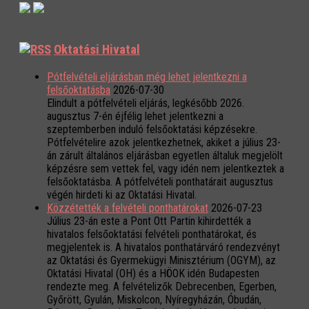
Oktatási Hivatal
Pótfelvételi eljárásban még lehet jelentkezni a
felsőoktatásba
2026-07-30
Elindult a pótfelvételi eljárás, legkésőbb 2026.
augusztus 7-én éjfélig lehet jelentkezni a
szeptemberben induló felsőoktatási képzésekre.
Pótfelvételire azok jelentkezhetnek, akiket a július 23-
án zárult általános eljárásban egyetlen általuk megjelölt
képzésre sem vettek fel, vagy idén nem jelentkeztek a
felsőoktatásba. A pótfelvételi ponthatárait augusztus
végén hirdeti ki az Oktatási Hivatal.
Közzétették a felvételi ponthatárokat
2026-07-23
Július 23-án este a Pont Ott Partin kihirdették a
hivatalos felsőoktatási felvételi ponthatárokat, és
megjelentek is. A hivatalos ponthatárváró rendezvényt
az Oktatási és Gyermekügyi Minisztérium (OGYM), az
Oktatási Hivatal (OH) és a HÖOK idén Budapesten
rendezte meg. A felvételizők Debrecenben, Egerben,
Győrött, Gyulán, Miskolcon, Nyíregyházán, Óbudán,