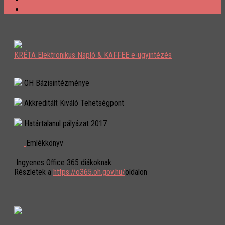
KRÉTA Elektronikus Napló & KAFFEE e-ügyintézés
OH Bázisintézménye
Akkreditált Kiváló Tehetségpont
Határtalanul pályázat 2017
Emlékkönyv
Ingyenes Office 365 diákoknak.
Részletek a
https://o365.oh.gov.hu/
oldalon