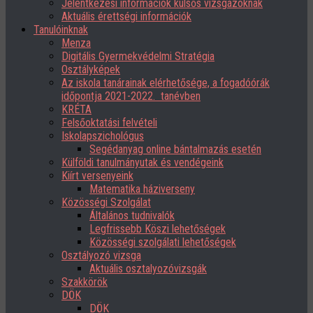
Jelentkezési információk külsős vizsgázóknak
Aktuális érettségi információk
Tanulóinknak
Menza
Digitális Gyermekvédelmi Stratégia
Osztályképek
Az iskola tanárainak elérhetősége, a fogadóórák
időpontja 2021-2022. tanévben
KRÉTA
Felsőoktatási felvételi
Iskolapszichológus
Segédanyag online bántalmazás esetén
Külföldi tanulmányutak és vendégeink
Kiírt versenyeink
Matematika háziverseny
Közösségi Szolgálat
Általános tudnivalók
Legfrissebb Köszi lehetőségek
Közösségi szolgálati lehetőségek
Osztályozó vizsga
Aktuális osztalyozóvizsgák
Szakkörök
DÖK
DÖK