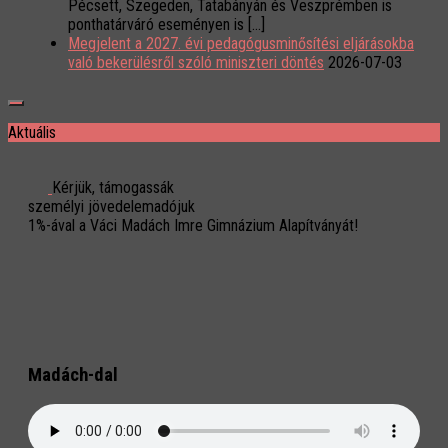
Pécsett, Szegeden, Tatabányán és Veszprémben is
ponthatárváró eseményen is […]
Megjelent a 2027. évi pedagógusminősítési eljárásokba
való bekerülésről szóló miniszteri döntés
2026-07-03
Aktuális
Kérjük, támogassák
személyi jövedelemadójuk
1%-ával a Váci Madách Imre Gimnázium Alapítványát!
Madách-dal