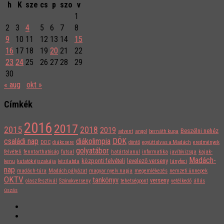
h
K
sze
cs
p
szo
v
1
2
3
4
5
6
7
8
9
10
11
12
13
14
15
16
17
18
19
20
21
22
23
24
25
26
27
28
29
30
« aug
okt »
Címkék
2016
2017
2015
2018
2019
Beszélni nehéz
advent
angol
bernáth kupa
családi nap
diákolimpia
DÖK
DDC
diákcsere
döntő
együtt olvas a Madách
eredmények
golyatábor
felvételi
fenntarthatóság
futsal
határtalanul
informatika
javítóvizsga
kajak-
Madách-
központi felvételi
levelező verseny
kenu
kutatók éjszakája
kézilabda
lányfoci
nap
madách-túra
Madách pályázat
magyar nyelv napja
megemlékezés
nemzeti ünnepek
OKTV
tankönyv
verseny
olasz fesztivál
Szónokverseny
tehetségpont
vetélkedő
állás
úszás