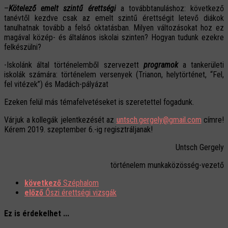
–
Kötelező emelt szintű érettségi
a továbbtanuláshoz: következő
tanévtől kezdve csak az emelt szintű érettségit letevő diákok
tanulhatnak tovább a felső oktatásban. Milyen változásokat hoz ez
magával közép- és általános iskolai szinten? Hogyan tudunk ezekre
felkészülni?
-Iskolánk által történelemből szervezett
programok
a tankerületi
iskolák számára: történelem versenyek (Trianon, helytörténet, “Fel,
fel vitézek”) és Madách-pályázat
Ezeken felül más témafelvetéseket is szeretettel fogadunk.
Várjuk a kollegák jelentkezését az
untsch.gergely@gmail.com
címre!
Kérem 2019. szeptember 6.-ig regisztráljanak!
Untsch Gergely
történelem munkaközösség-vezető
következő
Széphalom
előző
Őszi érettségi vizsgák
Ez is érdekelhet ...