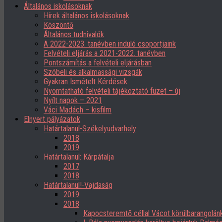
Általános iskolásoknak
Hírek általános iskolásoknak
Köszöntő
Általános tudnivalók
A 2022-2023. tanévben induló csoportjaink
Felvételi eljárás a 2021-2022. tanévben
Pontszámítás a felvételi eljárásban
Szóbeli és alkalmassági vizsgák
Gyakran Ismételt Kérdések
Nyomtatható felvételi tájékoztató füzet – új
Nyílt napok – 2021
Váci Madách – kisfilm
Elnyert pályázatok
Határtalanul-Székelyudvarhely
2018
2019
Határtalanul: Kárpátalja
2017
2018
Határtalanul!-Vajdaság
2019
2018
Kapocsteremtő céllal Vácot körülbarangolán