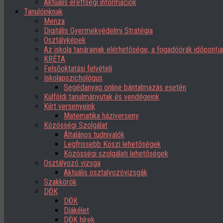
Aktuális érettségi információk
Tanulóinknak
Menza
Digitális Gyermekvédelmi Stratégia
Osztályképek
Az iskola tanárainak elérhetősége, a fogadóórák időpont
KRÉTA
Felsőoktatási felvételi
Iskolapszichológus
Segédanyag online bántalmazás esetén
Külföldi tanulmányutak és vendégeink
Kiírt versenyeink
Matematika háziverseny
Közösségi Szolgálat
Általános tudnivalók
Legfrissebb Köszi lehetőségek
Közösségi szolgálati lehetőségek
Osztályozó vizsga
Aktuális osztalyozóvizsgák
Szakkörök
DÖK
DÖK
Diákélet
DÖK hírek