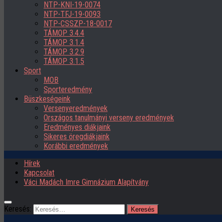
NTP-KNI-19-0074
NTP-TFJ-19-0093
NTP-CSSZP-18-0017
TÁMOP 3.4.4
TÁMOP 3.1.4
TÁMOP 3.2.9
TÁMOP 3.1.5
Sport
MOB
Sporteredmény
Büszkeségeink
Versenyeredmények
Országos tanulmányi verseny eredmények
Eredményes diákjaink
Sikeres öregdiákjaink
Korábbi eredmények
Hírek
Kapcsolat
Váci Madách Imre Gimnázium Alapítvány
Keresés: