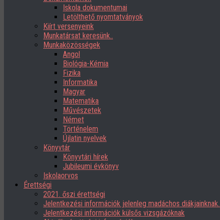
Iskola dokumentumai
Letölthető nyomtatványok
Kiírt versenyeink
Munkatársat keresünk..
Munkaközösségek
Angol
Biológia-Kémia
Fizika
Informatika
Magyar
Matematika
Művészetek
Német
Történelem
Újlatin nyelvek
Könyvtár
Könyvtári hírek
Jubileumi évkönyv
Iskolaorvos
Érettségi
2021. őszi érettségi
Jelentkezési információk jelenleg madáchos diákjainknak
Jelentkezési információk külsős vizsgázóknak