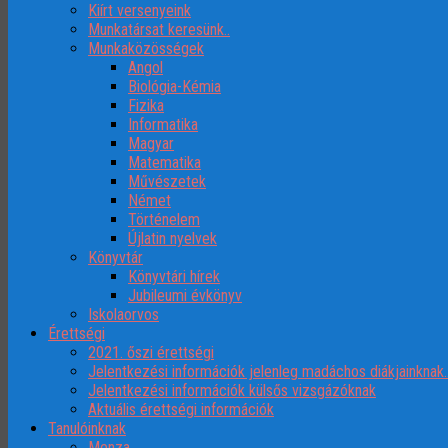
Kiírt versenyeink
Munkatársat keresünk..
Munkaközösségek
Angol
Biológia-Kémia
Fizika
Informatika
Magyar
Matematika
Művészetek
Német
Történelem
Újlatin nyelvek
Könyvtár
Könyvtári hírek
Jubileumi évkönyv
Iskolaorvos
Érettségi
2021. őszi érettségi
Jelentkezési információk jelenleg madáchos diákjainknak
Jelentkezési információk külsős vizsgázóknak
Aktuális érettségi információk
Tanulóinknak
Menza