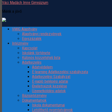
Váci Madách Imre Gimnázium
Miénk a jövő
VMIG Alapítvány
Alapítványi rendezvények
Egyszázalék
Intézmény
Kapcsolat
Iskolánk története
Különös közzétételi lista
Adatkezelés
Adatvédelem
E-learning Adatkezelési szabályzata
Adatkezelési Szabályzat
E-napló belépési adatai
Önéletrajzok kezelése
Üzenetköldési adatok
Bázisintézmény
Dokumentumok
Iskola dokumentumai
Letölthető nyomtatványok