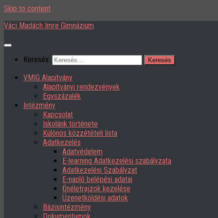
Skip to content
Váci Madách Imre Gimnázium
Keresés:
VMIG Alapítvány
Alapítványi rendezvények
Egyszázalék
Intézmény
Kapcsolat
Iskolánk története
Különös közzétételi lista
Adatkezelés
Adatvédelem
E-learning Adatkezelési szabályzata
Adatkezelési Szabályzat
E-napló belépési adatai
Önéletrajzok kezelése
Üzenetköldési adatok
Bázisintézmény
Dokumentumok