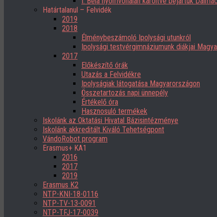
I. Béla nyomvonalán karöltve bejártuk Dalmác
Határtalanul – Felvidék
2019
2018
Élménybeszámoló Ipolysági utunkról
Ipolysági testvérgimnáziumunk diákjai Magy
2017
Előkészítő órák
Utazás a Felvidékre
Ipolyságiak látogatása Magyarországon
Összetartozás napi ünnepély
Értékelő óra
Hasznosuló termékek
Iskolánk az Oktatási Hivatal Bázisintézménye
Iskolánk akkreditált Kiváló Tehetségpont
VándoRobot program
Erasmus+ KA1
2016
2017
2019
Erasmus K2
NTP-KNI-18-0116
NTP-TV-13-0091
NTP-TFJ-17-0039