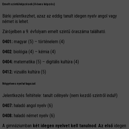
Emelt szintű képzések (4 éves képzés)
Bárki jelentkezhet, azaz az eddig tanult idegen nyelv angol vagy
német is lehet.
Zárójelben a 9. évfolyam emelt szintű óraszáma található.
0401:
magyar (5) – történelem (4)
0402
: biológia (4) – kémia (4)
0404:
matematika (5) – digitális kultúra (4)
0412
:
vizuális kultúra (5)
Négyéves nyelvi tagozat
Jelentkezés feltétele: tanult célnyelv (nem kezdő szintről indul!)
0407:
haladó angol nyelv (6)
0408:
haladó német nyelv (6)
A gimnáziumban
két idegen nyelvet kell tanulnod
.
Az első
idegen