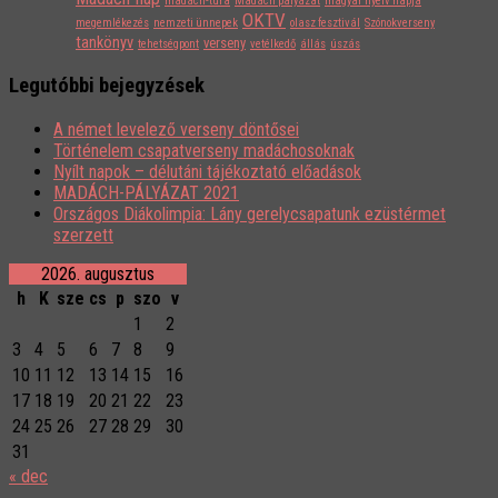
madách-túra
Madách pályázat
magyar nyelv napja
OKTV
megemlékezés
nemzeti ünnepek
olasz fesztivál
Szónokverseny
tankönyv
verseny
tehetségpont
vetélkedő
állás
úszás
Legutóbbi bejegyzések
A német levelező verseny döntősei
Történelem csapatverseny madáchosoknak
Nyílt napok – délutáni tájékoztató előadások
MADÁCH-PÁLYÁZAT 2021
Országos Diákolimpia: Lány gerelycsapatunk ezüstérmet
szerzett
2026. augusztus
h
K
sze
cs
p
szo
v
1
2
3
4
5
6
7
8
9
10
11
12
13
14
15
16
17
18
19
20
21
22
23
24
25
26
27
28
29
30
31
« dec