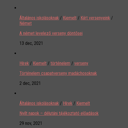
Általános iskolásoknak
/
Kiemelt
/
Kiírt versenyeink
/
Német
A német levelező verseny döntősei
13 dec, 2021
Hírek
/
Kiemelt
/
történelem
/
verseny
Történelem csapatverseny madáchosoknak
2 dec, 2021
Általános iskolásoknak
/
Hírek
/
Kiemelt
Nyílt napok – délutáni tájékoztató előadások
29 nov, 2021