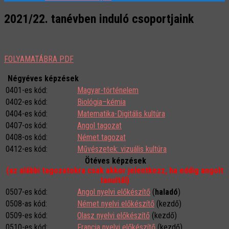
2021/22. tanévben induló csoportjaink
FOLYAMATÁBRA PDF
Négyéves képzések
0401-es kód:
Magyar-történelem
0402-es kód:
Biológia–kémia
0404-es kód:
Matematika-Digitális kultúra
0407-os kód:
Angol tagozat
0408-os kód:
Német tagozat
0412-es kód:
Művészetek: vizuális kultúra
Ötéves képzések
(az alábbi tagozatokra csak akkor jelentkezz, ha eddig angolt
tanultál)
0507-es kód:
Angol nyelvi előkészítő
(
haladó
)
0508-as kód:
Német nyelvi előkészítő
(kezdő)
0509-es kód:
Olasz nyelvi előkészítő
(kezdő)
0510-es kód:
Francia nyelvi előkészítő
(kezdő)