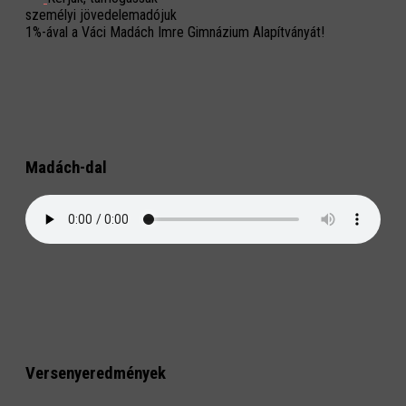
személyi jövedelemadójuk
1%-ával a Váci Madách Imre Gimnázium Alapítványát!
Madách-dal
Versenyeredmények