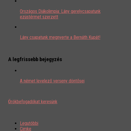
Országos Diákolimpia: Lány gerelycsapatunk
ezüstérmet szerzett
Lány csapatunk megnyerte a Bernáth Kupát!
A legfrissebb bejegyzés
A német levelező verseny döntősei
Örökbefogadókat keresünk
Legutóbbi
Cimke