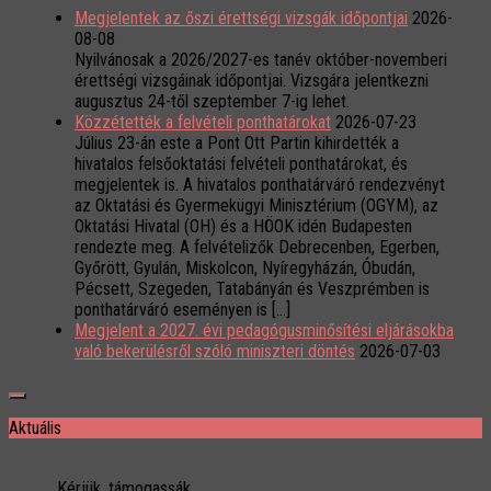
Megjelentek az őszi érettségi vizsgák időpontjai
2026-
08-08
Nyilvánosak a 2026/2027-es tanév október-novemberi
érettségi vizsgáinak időpontjai. Vizsgára jelentkezni
augusztus 24-től szeptember 7-ig lehet.
Közzétették a felvételi ponthatárokat
2026-07-23
Július 23-án este a Pont Ott Partin kihirdették a
hivatalos felsőoktatási felvételi ponthatárokat, és
megjelentek is. A hivatalos ponthatárváró rendezvényt
az Oktatási és Gyermekügyi Minisztérium (OGYM), az
Oktatási Hivatal (OH) és a HÖOK idén Budapesten
rendezte meg. A felvételizők Debrecenben, Egerben,
Győrött, Gyulán, Miskolcon, Nyíregyházán, Óbudán,
Pécsett, Szegeden, Tatabányán és Veszprémben is
ponthatárváró eseményen is […]
Megjelent a 2027. évi pedagógusminősítési eljárásokba
való bekerülésről szóló miniszteri döntés
2026-07-03
Aktuális
Kérjük, támogassák