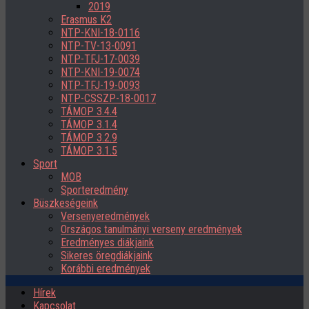
2019
Erasmus K2
NTP-KNI-18-0116
NTP-TV-13-0091
NTP-TFJ-17-0039
NTP-KNI-19-0074
NTP-TFJ-19-0093
NTP-CSSZP-18-0017
TÁMOP 3.4.4
TÁMOP 3.1.4
TÁMOP 3.2.9
TÁMOP 3.1.5
Sport
MOB
Sporteredmény
Büszkeségeink
Versenyeredmények
Országos tanulmányi verseny eredmények
Eredményes diákjaink
Sikeres öregdiákjaink
Korábbi eredmények
Hírek
Kapcsolat