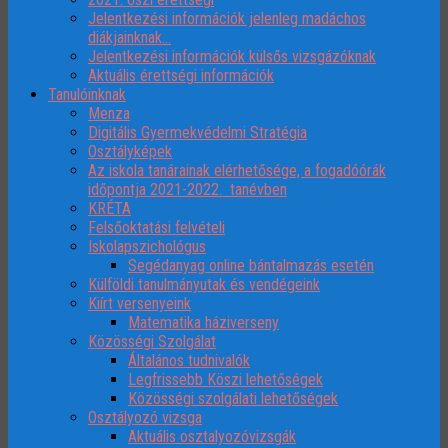
Jelentkezési információk jelenleg madáchos
diákjainknak…
Jelentkezési információk külsős vizsgázóknak
Aktuális érettségi információk
Tanulóinknak
Menza
Digitális Gyermekvédelmi Stratégia
Osztályképek
Az iskola tanárainak elérhetősége, a fogadóórák
időpontja 2021-2022. tanévben
KRÉTA
Felsőoktatási felvételi
Iskolapszichológus
Segédanyag online bántalmazás esetén
Külföldi tanulmányutak és vendégeink
Kiírt versenyeink
Matematika háziverseny
Közösségi Szolgálat
Általános tudnivalók
Legfrissebb Köszi lehetőségek
Közösségi szolgálati lehetőségek
Osztályozó vizsga
Aktuális osztalyozóvizsgák