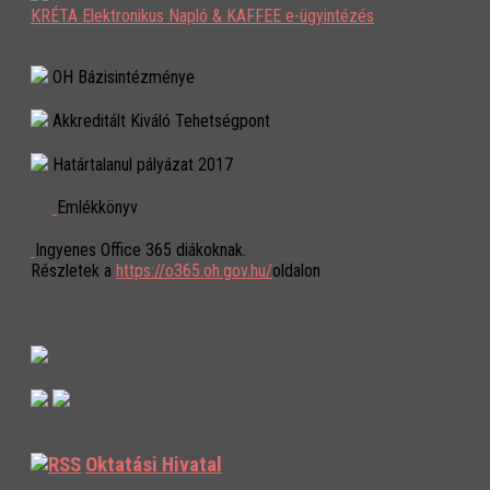
KRÉTA Elektronikus Napló & KAFFEE e-ügyintézés
OH Bázisintézménye
Akkreditált Kiváló Tehetségpont
Határtalanul pályázat 2017
Emlékkönyv
Ingyenes Office 365 diákoknak.
Részletek a
https://o365.oh.gov.hu/
oldalon
Oktatási Hivatal