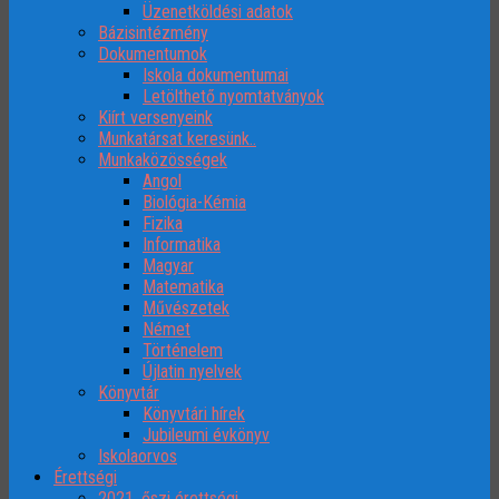
Üzenetköldési adatok
Bázisintézmény
Dokumentumok
Iskola dokumentumai
Letölthető nyomtatványok
Kiírt versenyeink
Munkatársat keresünk..
Munkaközösségek
Angol
Biológia-Kémia
Fizika
Informatika
Magyar
Matematika
Művészetek
Német
Történelem
Újlatin nyelvek
Könyvtár
Könyvtári hírek
Jubileumi évkönyv
Iskolaorvos
Érettségi
2021. őszi érettségi