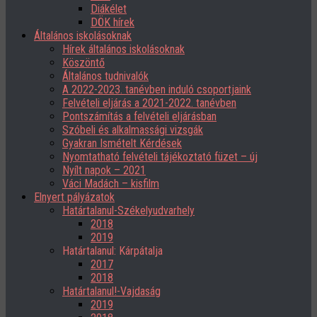
Diákélet
DÖK hírek
Általános iskolásoknak
Hírek általános iskolásoknak
Köszöntő
Általános tudnivalók
A 2022-2023. tanévben induló csoportjaink
Felvételi eljárás a 2021-2022. tanévben
Pontszámítás a felvételi eljárásban
Szóbeli és alkalmassági vizsgák
Gyakran Ismételt Kérdések
Nyomtatható felvételi tájékoztató füzet – új
Nyílt napok – 2021
Váci Madách – kisfilm
Elnyert pályázatok
Határtalanul-Székelyudvarhely
2018
2019
Határtalanul: Kárpátalja
2017
2018
Határtalanul!-Vajdaság
2019