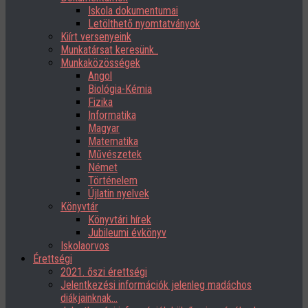
Iskola dokumentumai
Letölthető nyomtatványok
Kiírt versenyeink
Munkatársat keresünk..
Munkaközösségek
Angol
Biológia-Kémia
Fizika
Informatika
Magyar
Matematika
Művészetek
Német
Történelem
Újlatin nyelvek
Könyvtár
Könyvtári hírek
Jubileumi évkönyv
Iskolaorvos
Érettségi
2021. őszi érettségi
Jelentkezési információk jelenleg madáchos
diákjainknak…