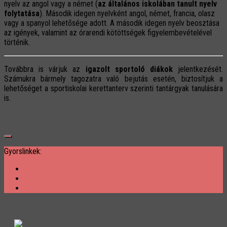
nyelv az angol vagy a német (
az általános iskolában tanult nyelv
folytatása
). Második idegen nyelvként angol, német, francia, olasz
vagy a spanyol lehetősége adott. A második idegen nyelv beosztása
az igények, valamint az órarendi kötöttségek figyelembevételével
történik.
Továbbra is várjuk az
igazolt sportoló diákok
jelentkezését.
Számukra bármely tagozatra való bejutás esetén, biztosítjuk a
lehetőséget a sportiskolai kerettanterv szerinti tantárgyak tanulására
is.
Gyorslinkek: