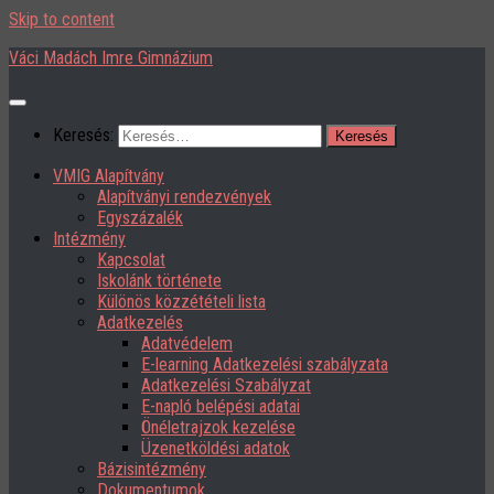
Skip to content
Váci Madách Imre Gimnázium
Keresés:
VMIG Alapítvány
Alapítványi rendezvények
Egyszázalék
Intézmény
Kapcsolat
Iskolánk története
Különös közzétételi lista
Adatkezelés
Adatvédelem
E-learning Adatkezelési szabályzata
Adatkezelési Szabályzat
E-napló belépési adatai
Önéletrajzok kezelése
Üzenetköldési adatok
Bázisintézmény
Dokumentumok