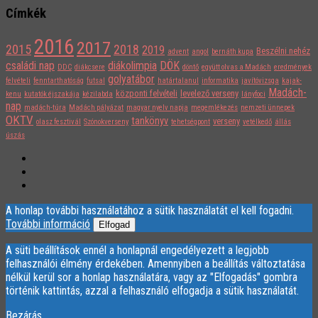
Címkék
2016
2017
2015
2018
2019
Beszélni nehéz
advent
angol
bernáth kupa
családi nap
diákolimpia
DÖK
DDC
diákcsere
döntő
együtt olvas a Madách
eredmények
golyatábor
felvételi
fenntarthatóság
futsal
határtalanul
informatika
javítóvizsga
kajak-
Madách-
központi felvételi
levelező verseny
kenu
kutatók éjszakája
kézilabda
lányfoci
nap
madách-túra
Madách pályázat
magyar nyelv napja
megemlékezés
nemzeti ünnepek
OKTV
tankönyv
verseny
olasz fesztivál
Szónokverseny
tehetségpont
vetélkedő
állás
úszás
A honlap további használatához a sütik használatát el kell fogadni.
További információ
Elfogad
A süti beállítások ennél a honlapnál engedélyezett a legjobb
felhasználói élmény érdekében. Amennyiben a beállítás változtatása
nélkül kerül sor a honlap használatára, vagy az "Elfogadás" gombra
történik kattintás, azzal a felhasználó elfogadja a sütik használatát.
Bezárás