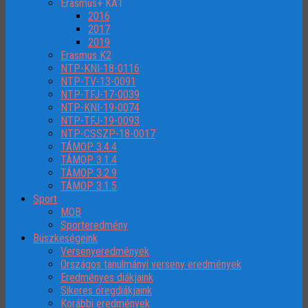
Erasmus+ KA1
2016
2017
2019
Erasmus K2
NTP-KNI-18-0116
NTP-TV-13-0091
NTP-TFJ-17-0039
NTP-KNI-19-0074
NTP-TFJ-19-0093
NTP-CSSZP-18-0017
TÁMOP 3.4.4
TÁMOP 3.1.4
TÁMOP 3.2.9
TÁMOP 3.1.5
Sport
MOB
Sporteredmény
Büszkeségeink
Versenyeredmények
Országos tanulmányi verseny eredmények
Eredményes diákjaink
Sikeres öregdiákjaink
Korábbi eredmények