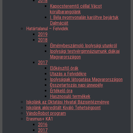
2018
Kapocsteremtő céllal Vácot
körülbarangolánk
I. Béla nyomvonalán karöltve bejártuk
Dalmáciát
Határtalanul – Felvidék
2019
2018
Élménybeszámoló Ipolysági utunkról
Ipolysági testvérgimnáziumunk diákjai
Magyarországon
2017
Előkészítő órák
Utazás a Felvidékre
Ipolyságiak látogatása Magyarországon
Összetartozás napi ünnepély
Értékelő óra
Hasznosuló termékek
Iskolánk az Oktatási Hivatal Bázisintézménye
Iskolánk akkreditált Kiváló Tehetségpont
VándoRobot program
Erasmus+ KA1
2016
2017