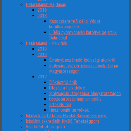
Határtalanul!-Vajdaság
2019
2018
Kapocsteremtő céllal Vácot
körülbarangolánk
I. Béla nyomvonalán karöltve bejártuk
Dalmáciát
Határtalanul – Felvidék
2019
2018
Élménybeszámoló Ipolysági utunkról
Ipolysági testvérgimnáziumunk diákjai
Magyarországon
2017
Előkészítő órák
Utazás a Felvidékre
Ipolyságiak látogatása Magyarországon
Összetartozás napi ünnepély
Értékelő óra
Hasznosuló termékek
Iskolánk az Oktatási Hivatal Bázisintézménye
Iskolánk akkreditált Kiváló Tehetségpont
VándoRobot program