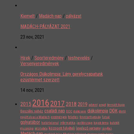
Kiemelt
/
Madách-nap
/
pályázat
MADÁCH-PÁLYÁZAT 2021
23 nov, 2021
Hírek
/
Sporteredmény
/
testnevelés
/
Versenyeredmények
Országos Diákolimpia: Lány gerelycsapatunk
ezüstérmet szerzett
14 nov, 2021
2016
2017
2015
2018
2019
advent
angol
bernáth kupa
családi nap
diákolimpia
DÖK
Beszélni nehéz
DDC
diákcsere
döntő
együtt olvas a Madách
eredmények
felvételi
fenntarthatóság
futsal
golyatábor
határtalanul
informatika
javítóvizsga
kajak-kenu
kutatók
központi felvételi
levelező verseny
éjszakája
kézilabda
lányfoci
Madách-nap