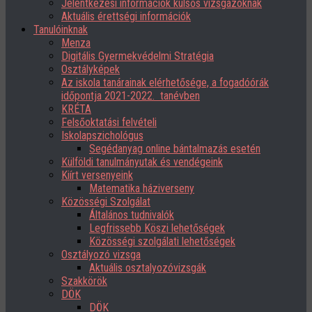
Jelentkezési információk külsős vizsgázóknak
Aktuális érettségi információk
Tanulóinknak
Menza
Digitális Gyermekvédelmi Stratégia
Osztályképek
Az iskola tanárainak elérhetősége, a fogadóórák
időpontja 2021-2022. tanévben
KRÉTA
Felsőoktatási felvételi
Iskolapszichológus
Segédanyag online bántalmazás esetén
Külföldi tanulmányutak és vendégeink
Kiírt versenyeink
Matematika háziverseny
Közösségi Szolgálat
Általános tudnivalók
Legfrissebb Köszi lehetőségek
Közösségi szolgálati lehetőségek
Osztályozó vizsga
Aktuális osztalyozóvizsgák
Szakkörök
DÖK
DÖK