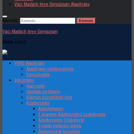
Váci Madách Imre Gimnázium Alapítvány
Keresés:
Váci Madách Imre Gimnázium
Miénk a jövő
VMIG Alapítvány
Alapítványi rendezvények
Egyszázalék
Intézmény
Kapcsolat
Iskolánk története
Különös közzétételi lista
Adatkezelés
Adatvédelem
E-learning Adatkezelési szabályzata
Adatkezelési Szabályzat
E-napló belépési adatai
Önéletrajzok kezelése