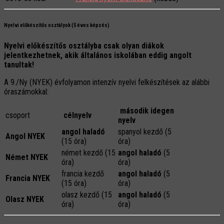
Nyelvi előkészítős osztályok (5 éves képzés)
Nyelvi előkészítős osztályba csak olyan diákok
jelentkezhetnek, akik általános iskolában eddig angolt
tanultak!
A 9./Ny (NYEK) évfolyamon intenzív nyelvi felkészítések az alábbi
óraszámokkal:
második idegen
csoport
célnyelv
nyelv
angol haladó
spanyol kezdő (5
Angol NYEK
(15 óra)
óra)
német kezdő (15
angol haladó
(5
Német NYEK
óra)
óra)
francia kezdő
angol haladó
(5
Francia NYEK
(15 óra)
óra)
olasz kezdő (15
angol haladó
(5
Olasz NYEK
óra)
óra)