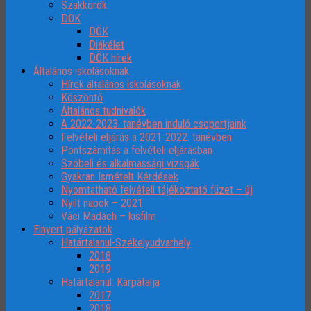
Szakkörök
DÖK
DÖK
Diákélet
DÖK hírek
Általános iskolásoknak
Hírek általános iskolásoknak
Köszöntő
Általános tudnivalók
A 2022-2023. tanévben induló csoportjaink
Felvételi eljárás a 2021-2022. tanévben
Pontszámítás a felvételi eljárásban
Szóbeli és alkalmassági vizsgák
Gyakran Ismételt Kérdések
Nyomtatható felvételi tájékoztató füzet – új
Nyílt napok – 2021
Váci Madách – kisfilm
Elnyert pályázatok
Határtalanul-Székelyudvarhely
2018
2019
Határtalanul: Kárpátalja
2017
2018