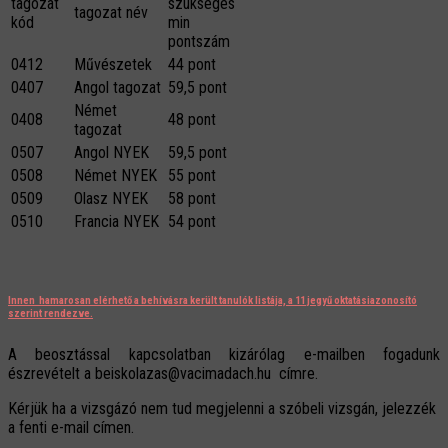
tagozat
szükséges
tagozat név
kód
min
pontszám
0412
Művészetek
44 pont
0407
Angol tagozat
59,5 pont
Német
0408
48 pont
tagozat
0507
Angol NYEK
59,5 pont
0508
Német NYEK
55 pont
0509
Olasz NYEK
58 pont
0510
Francia NYEK
54 pont
Innen hamarosan elérhető a behívásra került tanulók listája, a 11 jegyű oktatásiazonosító
szerint rendezve.
A beosztással kapcsolatban kizárólag e-mailben fogadunk
észrevételt a beiskolazas@vacimadach.hu címre.
Kérjük ha a vizsgázó nem tud megjelenni a szóbeli vizsgán, jelezzék
a fenti e-mail címen.