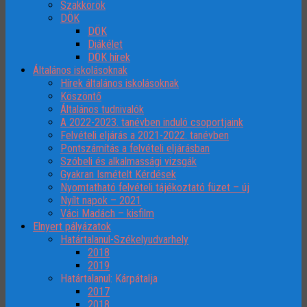
Szakkörök
DÖK
DÖK
Diákélet
DÖK hírek
Általános iskolásoknak
Hírek általános iskolásoknak
Köszöntő
Általános tudnivalók
A 2022-2023. tanévben induló csoportjaink
Felvételi eljárás a 2021-2022. tanévben
Pontszámítás a felvételi eljárásban
Szóbeli és alkalmassági vizsgák
Gyakran Ismételt Kérdések
Nyomtatható felvételi tájékoztató füzet – új
Nyílt napok – 2021
Váci Madách – kisfilm
Elnyert pályázatok
Határtalanul-Székelyudvarhely
2018
2019
Határtalanul: Kárpátalja
2017
2018