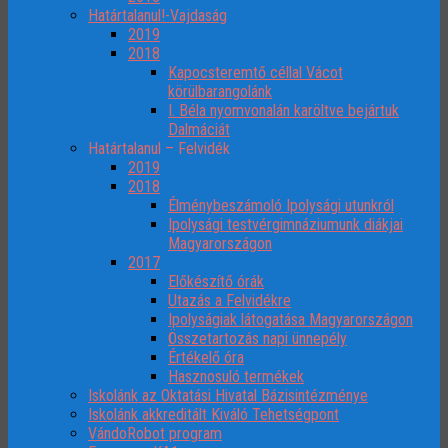
Határtalanul!-Vajdaság
2019
2018
Kapocsteremtő céllal Vácot
körülbarangolánk
I. Béla nyomvonalán karöltve bejártuk
Dalmáciát
Határtalanul – Felvidék
2019
2018
Élménybeszámoló Ipolysági utunkról
Ipolysági testvérgimnáziumunk diákjai
Magyarországon
2017
Előkészítő órák
Utazás a Felvidékre
Ipolyságiak látogatása Magyarországon
Összetartozás napi ünnepély
Értékelő óra
Hasznosuló termékek
Iskolánk az Oktatási Hivatal Bázisintézménye
Iskolánk akkreditált Kiváló Tehetségpont
VándoRobot program