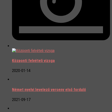
Központi felvételi vizsga
2020-01-14
Német nyelvi levelező verseny első forduló
2021-09-17