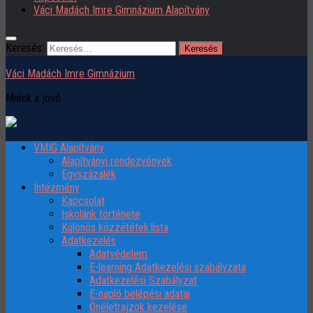
Váci Madách Imre Gimnázium Alapítvány
Keresés:
Váci Madách Imre Gimnázium
Miénk a jövő
VMIG Alapítvány
Alapítványi rendezvények
Egyszázalék
Intézmény
Kapcsolat
Iskolánk története
Különös közzétételi lista
Adatkezelés
Adatvédelem
E-learning Adatkezelési szabályzata
Adatkezelési Szabályzat
E-napló belépési adatai
Önéletrajzok kezelése