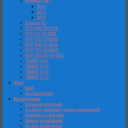
Erasmus+ KA1
2016
2017
2019
Erasmus K2
NTP-KNI-18-0116
NTP-TV-13-0091
NTP-TFJ-17-0039
NTP-KNI-19-0074
NTP-TFJ-19-0093
NTP-CSSZP-18-0017
TÁMOP 3.4.4
TÁMOP 3.1.4
TÁMOP 3.2.9
TÁMOP 3.1.5
Sport
MOB
Sporteredmény
Büszkeségeink
Versenyeredmények
Országos tanulmányi verseny eredmények
Eredményes diákjaink
Sikeres öregdiákjaink
Korábbi eredmények