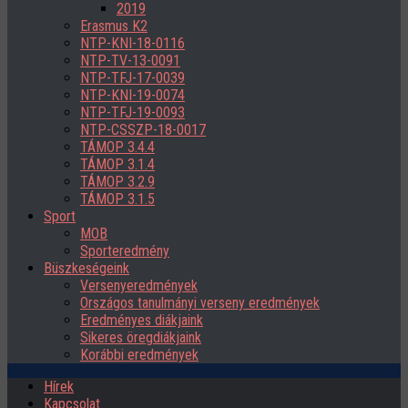
2019
Erasmus K2
NTP-KNI-18-0116
NTP-TV-13-0091
NTP-TFJ-17-0039
NTP-KNI-19-0074
NTP-TFJ-19-0093
NTP-CSSZP-18-0017
TÁMOP 3.4.4
TÁMOP 3.1.4
TÁMOP 3.2.9
TÁMOP 3.1.5
Sport
MOB
Sporteredmény
Büszkeségeink
Versenyeredmények
Országos tanulmányi verseny eredmények
Eredményes diákjaink
Sikeres öregdiákjaink
Korábbi eredmények
Hírek
Kapcsolat