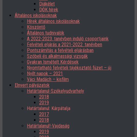
Diákélet
DÖK hírek
Általános iskolásoknak
Hírek általános iskolásoknak
Köszöntő
Általános tudnivalók
A 2022-2023. tanévben induló csoportjaink
Felvételi eljárás a 2021-2022. tanévben
Pontszámítás a felvételi eljárásban
Szóbeli és alkalmassági vizsgák
Gyakran Ismételt Kérdések
Nyomtatható felvételi tájékoztató füzet – új
Nyílt napok – 2021
Váci Madách – kisfilm
Elnyert pályázatok
Határtalanul-Székelyudvarhely
2018
2019
Határtalanul: Kárpátalja
2017
2018
Határtalanul!-Vajdaság
2019