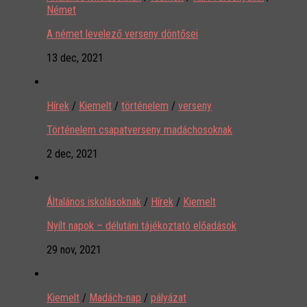
Német
A német levelező verseny döntősei
13 dec, 2021
Hírek
/
Kiemelt
/
történelem
/
verseny
Történelem csapatverseny madáchosoknak
2 dec, 2021
Általános iskolásoknak
/
Hírek
/
Kiemelt
Nyílt napok – délutáni tájékoztató előadások
29 nov, 2021
Kiemelt
/
Madách-nap
/
pályázat