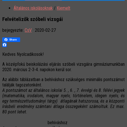
Általános iskolásoknak
/
Kiemelt
Felvételizők szóbeli vizsgái
bejegyezte:
CsV
·
2020-02-27
Share
Facebook
Kedves Nyolcadikosok!
A középfokú beiskolázási eljárás szóbeli vizsgáira gimnáziumunkban
2020. március 2-3-4. napokon kerül sor.
Az alábbi táblázatban a behíváshoz szükséges minimális pontszámot
találják tagozatonként.
A pontszámot az általános iskolai 5. , 6. , 7. évvégi és 8. félévi jegyek
(matematika, irodalom, magyar nyelv, történelem, idegen nyelv, és
egy természettudományi tárgy) átlagának hatszorosa, és a központi
írásbeli eredmény számtani átlaga összegeként számoltuk. Ez max.
80 pont lehet.
behíváshoz