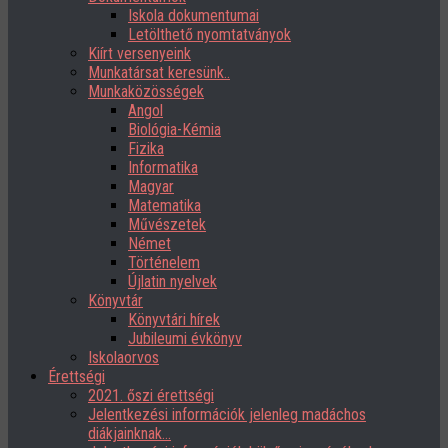
Iskola dokumentumai
Letölthető nyomtatványok
Kiírt versenyeink
Munkatársat keresünk..
Munkaközösségek
Angol
Biológia-Kémia
Fizika
Informatika
Magyar
Matematika
Művészetek
Német
Történelem
Újlatin nyelvek
Könyvtár
Könyvtári hírek
Jubileumi évkönyv
Iskolaorvos
Érettségi
2021. őszi érettségi
Jelentkezési információk jelenleg madáchos
diákjainknak…