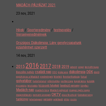
MADÁCH-PÁLYÁZAT 2021
23 nov, 2021
Hírek
/
Sporteredmény
/
testnevelés
/
Versenyeredmények
Országos Diákolimpia: Lány gerelycsapatunk
ezüstérmet szerzett
14 nov, 2021
2016
2017
2015
2018
2019
advent
angol
bernáth kupa
családi nap
diákolimpia
DÖK
Beszélni nehéz
DDC
diákcsere
döntő
együtt olvas a Madách
eredmények
felvételi
fenntarthatóság
futsal
golyatábor
határtalanul
informatika
javítóvizsga
kajak-kenu
kutatók
központi felvételi
levelező verseny
éjszakája
kézilabda
lányfoci
Madách-nap
madách-túra
Madách pályázat
magyar nyelv napja
OKTV
megemlékezés
nemzeti ünnepek
olasz fesztivál
Szónokverseny
tankönyv
verseny
tehetségpont
vetélkedő
állás
úszás