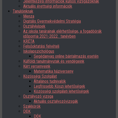
Jelentkezési információk külsős vizsgázóknak
Aktuális érettségi információk
Tanulóinknak
Menza
Digitális Gyermekvédelmi Stratégia
Osztályképek
Az iskola tanárainak elérhetősége, a fogadóórák
időpontja 2021-2022. tanévben
KRÉTA
Felsőoktatási felvételi
Iskolapszichológus
Segédanyag online bántalmazás esetén
Külföldi tanulmányutak és vendégeink
Kiírt versenyeink
Matematika háziverseny
Közösségi Szolgálat
Általános tudnivalók
Legfrissebb Köszi lehetőségek
Közösségi szolgálati lehetőségek
Osztályozó vizsga
Aktuális osztalyozóvizsgák
Szakkörök
DÖK
DÖK