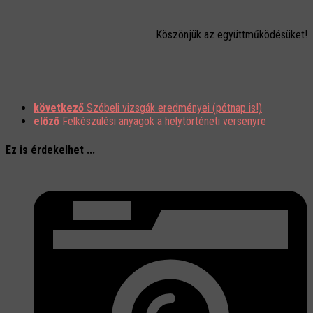
Köszönjük az együttműködésüket!
következő
Szóbeli vizsgák eredményei (pótnap is!)
előző
Felkészülési anyagok a helytörténeti versenyre
Ez is érdekelhet ...