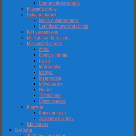
Üzenetköldési adatok
Bázisintézmény
Dokumentumok
Iskola dokumentumai
Letölthető nyomtatványok
Kiírt versenyeink
Munkatársat keresünk..
Munkaközösségek
Angol
Biológia-Kémia
Fizika
Informatika
Magyar
Matematika
Művészetek
Német
Történelem
Újlatin nyelvek
Könyvtár
Könyvtári hírek
Jubileumi évkönyv
Iskolaorvos
Érettségi
2021. őszi érettségi