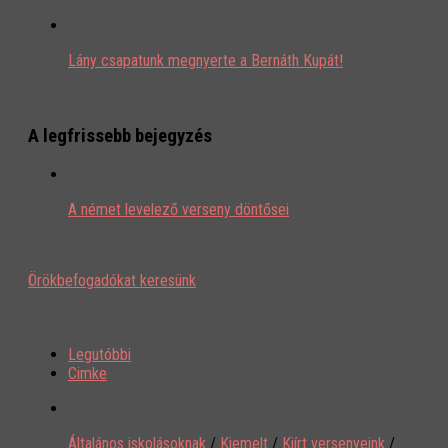
Lány csapatunk megnyerte a Bernáth Kupát!
A legfrissebb bejegyzés
A német levelező verseny döntősei
Örökbefogadókat keresünk
Legutóbbi
Cimke
Általános iskolásoknak
/
Kiemelt
/
Kiírt versenyeink
/