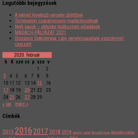
Legutóbbi bejegyzések
A német levelező verseny döntősei
Történelem csapatverseny madáchosoknak
Nyílt napok – délutáni tájékoztató előadások
MADÁCH-PÁLYÁZAT 2021
Országos Diákolimpia: Lány gerelycsapatunk ezüstérmet
szerzett
2020. február
h
K
sze
cs
p
szo
v
1
2
3
4
5
6
7
8
9
10
11
12
13
14
15
16
17
18
19
20
21
22
23
24
25
26
27
28
29
« jan
márc »
Címkék
2016
2017
2015
2018
2019
Beszélni nehéz
advent
angol
bernáth kupa