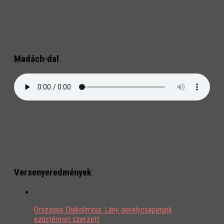
Madách-dal
Versenyeredmények
Országos Diákolimpia: Lány gerelycsapatunk
ezüstérmet szerzett