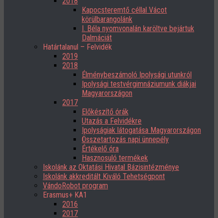
2018
Kapocsteremtő céllal Vácot
körülbarangolánk
I. Béla nyomvonalán karöltve bejártuk
Dalmáciát
Határtalanul – Felvidék
2019
2018
Élménybeszámoló Ipolysági utunkról
Ipolysági testvérgimnáziumunk diákjai
Magyarországon
2017
Előkészítő órák
Utazás a Felvidékre
Ipolyságiak látogatása Magyarországon
Összetartozás napi ünnepély
Értékelő óra
Hasznosuló termékek
Iskolánk az Oktatási Hivatal Bázisintézménye
Iskolánk akkreditált Kiváló Tehetségpont
VándoRobot program
Erasmus+ KA1
2016
2017