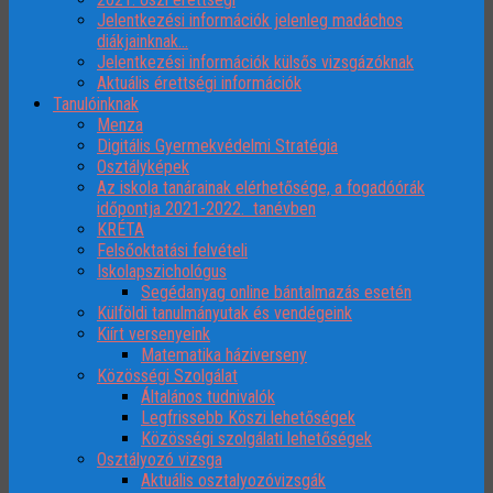
Jelentkezési információk jelenleg madáchos
diákjainknak…
Jelentkezési információk külsős vizsgázóknak
Aktuális érettségi információk
Tanulóinknak
Menza
Digitális Gyermekvédelmi Stratégia
Osztályképek
Az iskola tanárainak elérhetősége, a fogadóórák
időpontja 2021-2022. tanévben
KRÉTA
Felsőoktatási felvételi
Iskolapszichológus
Segédanyag online bántalmazás esetén
Külföldi tanulmányutak és vendégeink
Kiírt versenyeink
Matematika háziverseny
Közösségi Szolgálat
Általános tudnivalók
Legfrissebb Köszi lehetőségek
Közösségi szolgálati lehetőségek
Osztályozó vizsga
Aktuális osztalyozóvizsgák