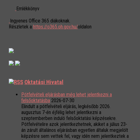
Emlékkönyv
Ingyenes Office 365 diákoknak.
Részletek a
https://o365.oh.gov.hu/
oldalon
Oktatási Hivatal
Pótfelvételi eljárásban még lehet jelentkezni a
felsőoktatásba
2026-07-30
Elindult a pótfelvételi eljárás, legkésőbb 2026.
augusztus 7-én éjfélig lehet jelentkezni a
szeptemberben induló felsőoktatási képzésekre.
Pótfelvételire azok jelentkezhetnek, akiket a július 23-
án zárult általános eljárásban egyetlen általuk megjelölt
képzésre sem vettek fel, vagy idén nem jelentkeztek a