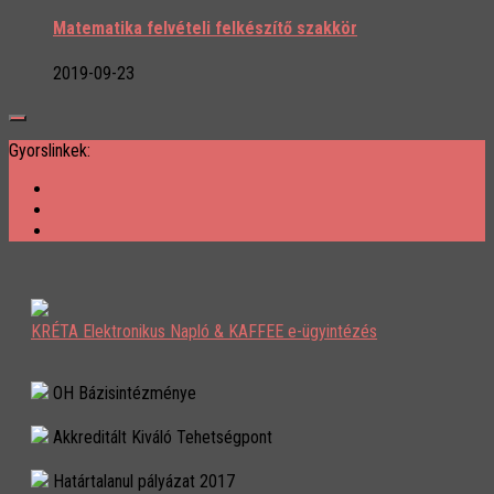
Matematika felvételi felkészítő szakkör
2019-09-23
Gyorslinkek:
KRÉTA Elektronikus Napló & KAFFEE e-ügyintézés
OH Bázisintézménye
Akkreditált Kiváló Tehetségpont
Határtalanul pályázat 2017