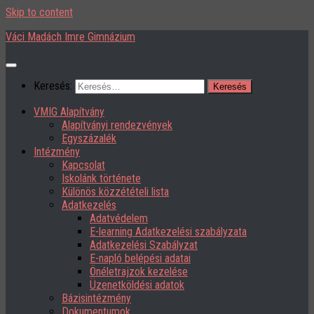
Skip to content
Váci Madách Imre Gimnázium
Keresés:
VMIG Alapítvány
Alapítványi rendezvények
Egyszázalék
Intézmény
Kapcsolat
Iskolánk története
Különös közzétételi lista
Adatkezelés
Adatvédelem
E-learning Adatkezelési szabályzata
Adatkezelési Szabályzat
E-napló belépési adatai
Önéletrajzok kezelése
Üzenetköldési adatok
Bázisintézmény
Dokumentumok