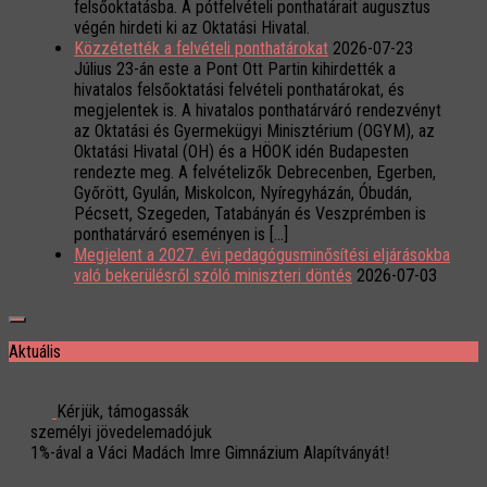
felsőoktatásba. A pótfelvételi ponthatárait augusztus
végén hirdeti ki az Oktatási Hivatal.
Közzétették a felvételi ponthatárokat
2026-07-23
Július 23-án este a Pont Ott Partin kihirdették a
hivatalos felsőoktatási felvételi ponthatárokat, és
megjelentek is. A hivatalos ponthatárváró rendezvényt
az Oktatási és Gyermekügyi Minisztérium (OGYM), az
Oktatási Hivatal (OH) és a HÖOK idén Budapesten
rendezte meg. A felvételizők Debrecenben, Egerben,
Győrött, Gyulán, Miskolcon, Nyíregyházán, Óbudán,
Pécsett, Szegeden, Tatabányán és Veszprémben is
ponthatárváró eseményen is […]
Megjelent a 2027. évi pedagógusminősítési eljárásokba
való bekerülésről szóló miniszteri döntés
2026-07-03
Aktuális
Kérjük, támogassák
személyi jövedelemadójuk
1%-ával a Váci Madách Imre Gimnázium Alapítványát!