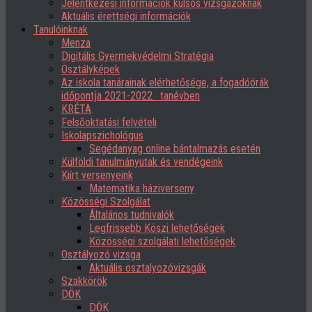
Jelentkezési információk külsős vizsgázóknak
Aktuális érettségi információk
Tanulóinknak
Menza
Digitális Gyermekvédelmi Stratégia
Osztályképek
Az iskola tanárainak elérhetősége, a fogadóórák
időpontja 2021-2022. tanévben
KRÉTA
Felsőoktatási felvételi
Iskolapszichológus
Segédanyag online bántalmazás esetén
Külföldi tanulmányutak és vendégeink
Kiírt versenyeink
Matematika háziverseny
Közösségi Szolgálat
Általános tudnivalók
Legfrissebb Köszi lehetőségek
Közösségi szolgálati lehetőségek
Osztályozó vizsga
Aktuális osztalyozóvizsgák
Szakkörök
DÖK
DÖK