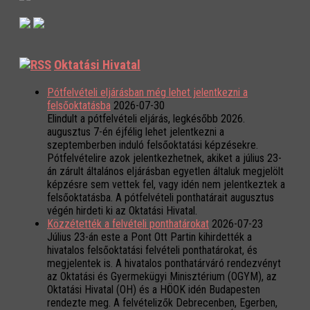
Oktatási Hivatal
Pótfelvételi eljárásban még lehet jelentkezni a
felsőoktatásba
2026-07-30
Elindult a pótfelvételi eljárás, legkésőbb 2026.
augusztus 7-én éjfélig lehet jelentkezni a
szeptemberben induló felsőoktatási képzésekre.
Pótfelvételire azok jelentkezhetnek, akiket a július 23-
án zárult általános eljárásban egyetlen általuk megjelölt
képzésre sem vettek fel, vagy idén nem jelentkeztek a
felsőoktatásba. A pótfelvételi ponthatárait augusztus
végén hirdeti ki az Oktatási Hivatal.
Közzétették a felvételi ponthatárokat
2026-07-23
Július 23-án este a Pont Ott Partin kihirdették a
hivatalos felsőoktatási felvételi ponthatárokat, és
megjelentek is. A hivatalos ponthatárváró rendezvényt
az Oktatási és Gyermekügyi Minisztérium (OGYM), az
Oktatási Hivatal (OH) és a HÖOK idén Budapesten
rendezte meg. A felvételizők Debrecenben, Egerben,