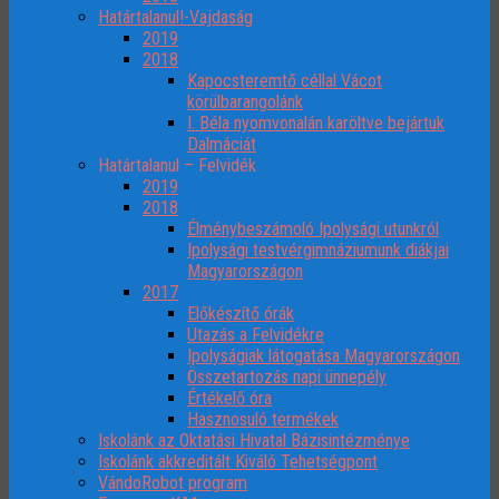
Határtalanul!-Vajdaság
2019
2018
Kapocsteremtő céllal Vácot
körülbarangolánk
I. Béla nyomvonalán karöltve bejártuk
Dalmáciát
Határtalanul – Felvidék
2019
2018
Élménybeszámoló Ipolysági utunkról
Ipolysági testvérgimnáziumunk diákjai
Magyarországon
2017
Előkészítő órák
Utazás a Felvidékre
Ipolyságiak látogatása Magyarországon
Összetartozás napi ünnepély
Értékelő óra
Hasznosuló termékek
Iskolánk az Oktatási Hivatal Bázisintézménye
Iskolánk akkreditált Kiváló Tehetségpont
VándoRobot program