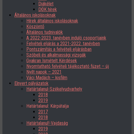
Diákélet
DÖK hírek
Általános iskolásoknak
Hírek általános iskolásoknak
Köszöntő
Általános tudnivalók
A 2022-2023. tanévben induló csoportjaink
Felvételi eljárás a 2021-2022. tanévben
Pontszámítás a felvételi eljárásban
Szóbeli és alkalmassági vizsgák
Gyakran Ismételt Kérdések
Nyomtatható felvételi tájékoztató füzet – új
Nyílt napok – 2021
Váci Madách – kisfilm
Elnyert pályázatok
Határtalanul-Székelyudvarhely
2018
2019
Határtalanul: Kárpátalja
2017
2018
Határtalanul!-Vajdaság
2019