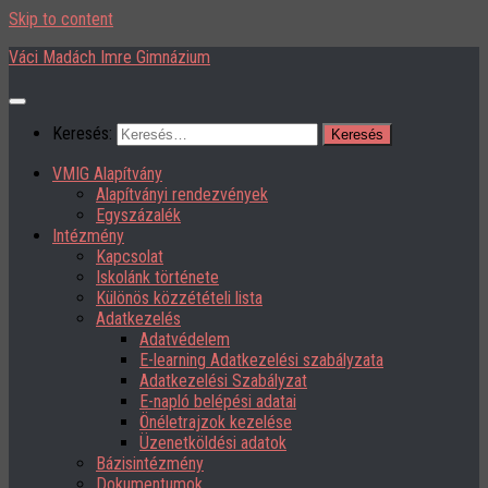
Skip to content
Váci Madách Imre Gimnázium
Keresés:
VMIG Alapítvány
Alapítványi rendezvények
Egyszázalék
Intézmény
Kapcsolat
Iskolánk története
Különös közzétételi lista
Adatkezelés
Adatvédelem
E-learning Adatkezelési szabályzata
Adatkezelési Szabályzat
E-napló belépési adatai
Önéletrajzok kezelése
Üzenetköldési adatok
Bázisintézmény
Dokumentumok