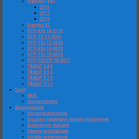
Erasmus+ KA1
2016
2017
2019
Erasmus K2
NTP-KNI-18-0116
NTP-TV-13-0091
NTP-TFJ-17-0039
NTP-KNI-19-0074
NTP-TFJ-19-0093
NTP-CSSZP-18-0017
TÁMOP 3.4.4
TÁMOP 3.1.4
TÁMOP 3.2.9
TÁMOP 3.1.5
Sport
MOB
Sporteredmény
Büszkeségeink
Versenyeredmények
Országos tanulmányi verseny eredmények
Eredményes diákjaink
Sikeres öregdiákjaink
Korábbi eredmények