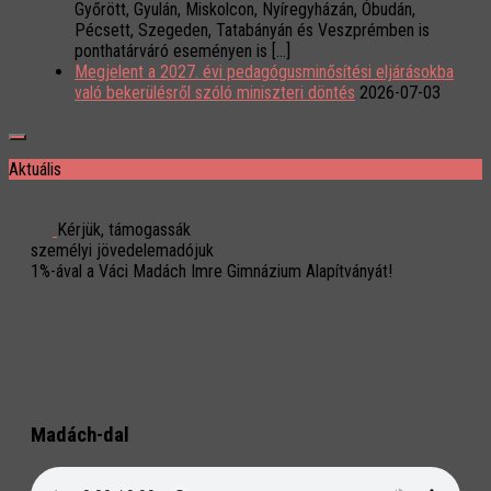
Győrött, Gyulán, Miskolcon, Nyíregyházán, Óbudán,
Pécsett, Szegeden, Tatabányán és Veszprémben is
ponthatárváró eseményen is […]
Megjelent a 2027. évi pedagógusminősítési eljárásokba
való bekerülésről szóló miniszteri döntés
2026-07-03
Aktuális
Kérjük, támogassák
személyi jövedelemadójuk
1%-ával a Váci Madách Imre Gimnázium Alapítványát!
Madách-dal