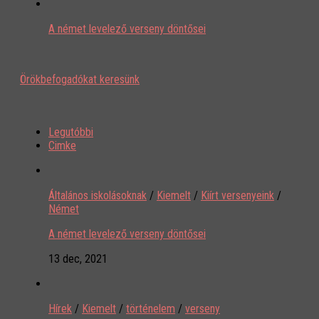
A német levelező verseny döntősei
Örökbefogadókat keresünk
Legutóbbi
Cimke
Általános iskolásoknak
/
Kiemelt
/
Kiírt versenyeink
/
Német
A német levelező verseny döntősei
13 dec, 2021
Hírek
/
Kiemelt
/
történelem
/
verseny