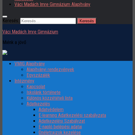
Váci Madách Imre Gimnázium Alapítvány
Keresés:
Váci Madách Imre Gimnázium
Miénk a jövő
VMIG Alapítvány
Alapítványi rendezvények
Egyszázalék
Intézmény
Kapcsolat
Iskolánk története
Különös közzétételi lista
Adatkezelés
Adatvédelem
E-learning Adatkezelési szabályzata
Adatkezelési Szabályzat
E-napló belépési adatai
Önéletrajzok kezelése