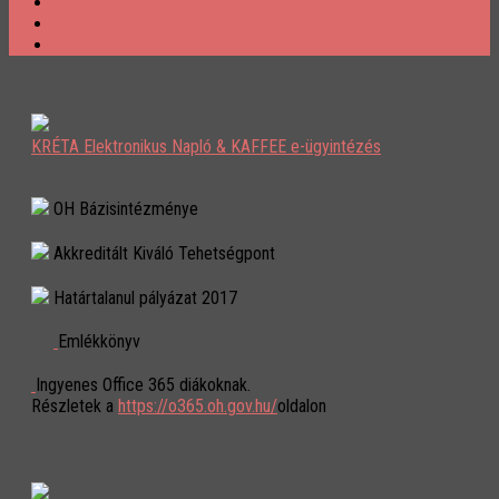
KRÉTA Elektronikus Napló & KAFFEE e-ügyintézés
OH Bázisintézménye
Akkreditált Kiváló Tehetségpont
Határtalanul pályázat 2017
Emlékkönyv
Ingyenes Office 365 diákoknak.
Részletek a
https://o365.oh.gov.hu/
oldalon