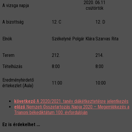
2020. 06.11
A vizsga napja
csütörtök
A bizottság
12. C
12. D
Elnök
Székelyné Polgár Klára
Szarvas Rita
Terem
212.
214.
Tételhúzás
8:00
8:00
Eredményhirdető
11:00
10:00
értekezlet (Aula)
következő
A 2020/2021. tanév diákétkeztetésre jelentkezés
előző
Nemzeti Összetartozás Napja 2020 – Megemlékezés a
Trianoni békediktátum 100. évfordulóján
Ez is érdekelhet ...