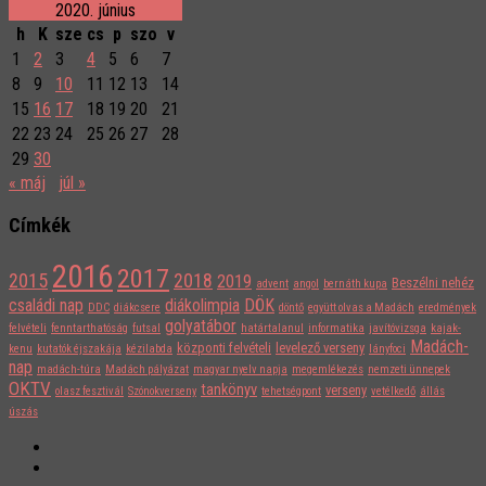
2020. június
h
K
sze
cs
p
szo
v
1
2
3
4
5
6
7
8
9
10
11
12
13
14
15
16
17
18
19
20
21
22
23
24
25
26
27
28
29
30
« máj
júl »
Címkék
2016
2017
2015
2018
2019
Beszélni nehéz
advent
angol
bernáth kupa
családi nap
diákolimpia
DÖK
DDC
diákcsere
döntő
együtt olvas a Madách
eredmények
golyatábor
felvételi
fenntarthatóság
futsal
határtalanul
informatika
javítóvizsga
kajak-
Madách-
központi felvételi
levelező verseny
kenu
kutatók éjszakája
kézilabda
lányfoci
nap
madách-túra
Madách pályázat
magyar nyelv napja
megemlékezés
nemzeti ünnepek
OKTV
tankönyv
verseny
olasz fesztivál
Szónokverseny
tehetségpont
vetélkedő
állás
úszás