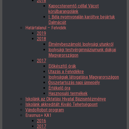
2018
Kapocsteremtő céllal Vácot
körülbarangolánk
I. Béla nyomvonalán karöltve bejártuk
Dalmáciát
Határtalanul – Felvidék
2019
2018
Élménybeszámoló Ipolysági utunkról
Ipolysági testvérgimnáziumunk diákjai
Magyarországon
2017
Előkészítő órák
Utazás a Felvidékre
Ipolyságiak látogatása Magyarországon
Összetartozás napi ünnepély
Értékelő óra
Hasznosuló termékek
Iskolánk az Oktatási Hivatal Bázisintézménye
Iskolánk akkreditált Kiváló Tehetségpont
VándoRobot program
Erasmus+ KA1
2016
2017