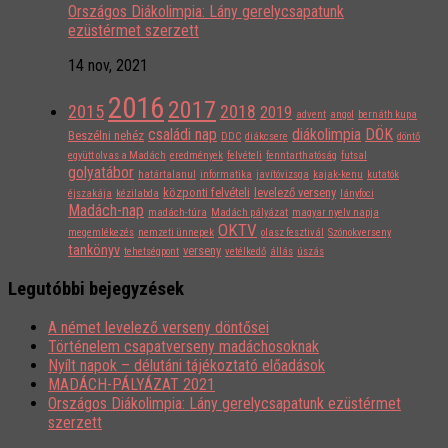
Országos Diákolimpia: Lány gerelycsapatunk
ezüstérmet szerzett
14 nov, 2021
2016
2017
2015
2018
2019
advent
angol
bernáth kupa
családi nap
diákolimpia
DÖK
Beszélni nehéz
DDC
diákcsere
döntő
együtt olvas a Madách
eredmények
felvételi
fenntarthatóság
futsal
golyatábor
határtalanul
informatika
javítóvizsga
kajak-kenu
kutatók
központi felvételi
levelező verseny
éjszakája
kézilabda
lányfoci
Madách-nap
madách-túra
Madách pályázat
magyar nyelv napja
OKTV
megemlékezés
nemzeti ünnepek
olasz fesztivál
Szónokverseny
tankönyv
verseny
tehetségpont
vetélkedő
állás
úszás
Legutóbbi bejegyzések
A német levelező verseny döntősei
Történelem csapatverseny madáchosoknak
Nyílt napok – délutáni tájékoztató előadások
MADÁCH-PÁLYÁZAT 2021
Országos Diákolimpia: Lány gerelycsapatunk ezüstérmet
szerzett