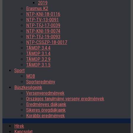
2019
Erasmus K2
NTP-KNI-18-0116
NTP-TV-13-0091
NTP-TFJ-17-0039
NTP-KNI-19-0074
NTP-TFJ-19-0093
NTP-CSSZP-18-0017
TÁMOP 3.4.4
TÁMOP 3.1.4
TÁMOP 3.2.9
TÁMOP 3.1.5
Sport
MOB
Sporteredmény
Büszkeségeink
Versenyeredmények
Országos tanulmányi verseny eredmények
Eredményes diákjaink
Sikeres öregdiákjaink
Korábbi eredmények
Hírek
Kapcsolat