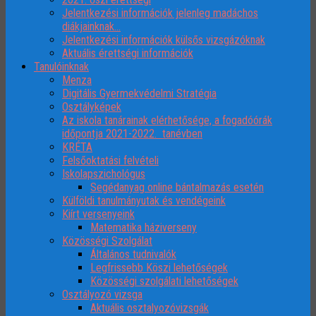
Jelentkezési információk jelenleg madáchos
diákjainknak…
Jelentkezési információk külsős vizsgázóknak
Aktuális érettségi információk
Tanulóinknak
Menza
Digitális Gyermekvédelmi Stratégia
Osztályképek
Az iskola tanárainak elérhetősége, a fogadóórák
időpontja 2021-2022. tanévben
KRÉTA
Felsőoktatási felvételi
Iskolapszichológus
Segédanyag online bántalmazás esetén
Külföldi tanulmányutak és vendégeink
Kiírt versenyeink
Matematika háziverseny
Közösségi Szolgálat
Általános tudnivalók
Legfrissebb Köszi lehetőségek
Közösségi szolgálati lehetőségek
Osztályozó vizsga
Aktuális osztalyozóvizsgák