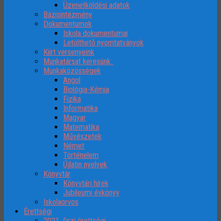
Üzenetköldési adatok
Bázisintézmény
Dokumentumok
Iskola dokumentumai
Letölthető nyomtatványok
Kiírt versenyeink
Munkatársat keresünk..
Munkaközösségek
Angol
Biológia-Kémia
Fizika
Informatika
Magyar
Matematika
Művészetek
Német
Történelem
Újlatin nyelvek
Könyvtár
Könyvtári hírek
Jubileumi évkönyv
Iskolaorvos
Érettségi
2021. őszi érettségi