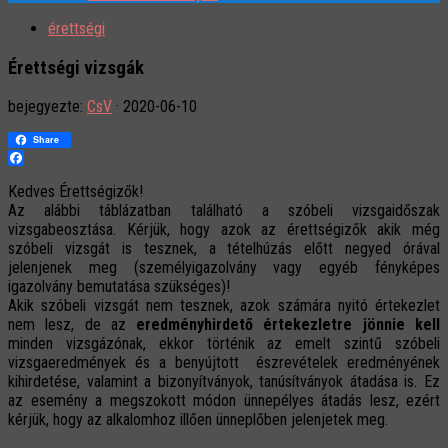
érettségi
Érettségi vizsgák
bejegyezte:
CsV
·
2020-06-10
Share
Facebook
Kedves Érettségizők!
Az alábbi táblázatban található a szóbeli vizsgaidőszak
vizsgabeosztása. Kérjük, hogy azok az érettségizők akik még
szóbeli vizsgát is tesznek, a tételhúzás előtt negyed órával
jelenjenek meg (személyigazolvány vagy egyéb fényképes
igazolvány bemutatása szükséges)!
Akik szóbeli vizsgát nem tesznek, azok számára nyitó értekezlet
nem lesz, de az
eredményhirdető értekezletre
jönnie
kell
minden vizsgázónak, ekkor történik az emelt szintű szóbeli
vizsgaeredmények és a benyújtott észrevételek eredményének
kihirdetése, valamint a bizonyítványok, tanúsítványok átadása is. Ez
az esemény a megszokott módon ünnepélyes átadás lesz, ezért
kérjük, hogy az alkalomhoz illően ünneplőben jelenjetek meg.