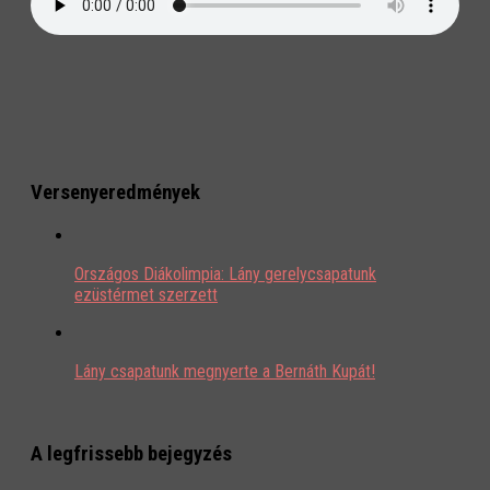
Versenyeredmények
Országos Diákolimpia: Lány gerelycsapatunk
ezüstérmet szerzett
Lány csapatunk megnyerte a Bernáth Kupát!
A legfrissebb bejegyzés