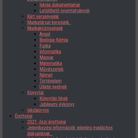
Iskola dokumentumai
Letölthető nyomtatványok
Kiírt versenyeink
Munkatársat keresünk..
Munkaközösségek
Angol
Biológia-Kémia
Fizika
Informatika
Magyar
Matematika
Művészetek
Német
Történelem
Újlatin nyelvek
Könyvtár
Könyvtári hírek
Jubileumi évkönyv
Iskolaorvos
Érettségi
2021. őszi érettségi
Jelentkezési információk jelenleg madáchos
diákjainknak…