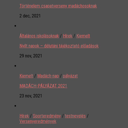
Történelem csapatverseny madáchosoknak
2 dec, 2021
Általános iskolásoknak
/
Hírek
/
Kiemelt
Nyílt napok – délutáni tájékoztató előadások
29 nov, 2021
Kiemelt
/
Madách-nap
/
pályázat
MADÁCH-PÁLYÁZAT 2021
23 nov, 2021
Hírek
/
Sporteredmény
/
testnevelés
/
Versenyeredmények