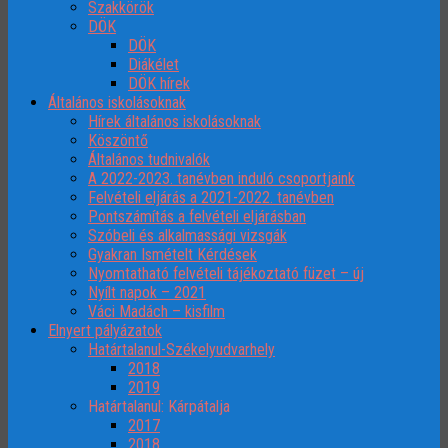
Szakkörök
DÖK
DÖK
Diákélet
DÖK hírek
Általános iskolásoknak
Hírek általános iskolásoknak
Köszöntő
Általános tudnivalók
A 2022-2023. tanévben induló csoportjaink
Felvételi eljárás a 2021-2022. tanévben
Pontszámítás a felvételi eljárásban
Szóbeli és alkalmassági vizsgák
Gyakran Ismételt Kérdések
Nyomtatható felvételi tájékoztató füzet – új
Nyílt napok – 2021
Váci Madách – kisfilm
Elnyert pályázatok
Határtalanul-Székelyudvarhely
2018
2019
Határtalanul: Kárpátalja
2017
2018