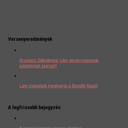
Versenyeredmények
Országos Diákolimpia: Lány gerelycsapatunk
ezüstérmet szerzett
Lány csapatunk megnyerte a Bernáth Kupát!
A legfrissebb bejegyzés