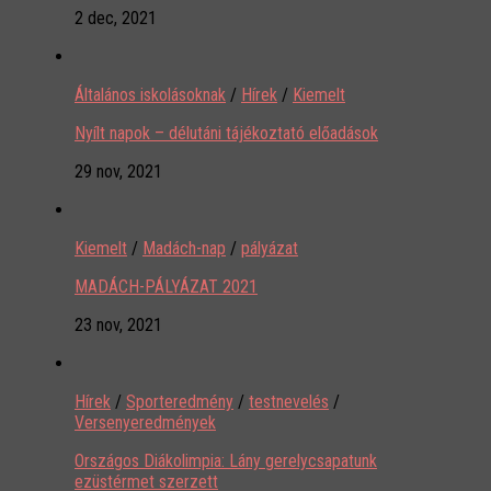
2 dec, 2021
Általános iskolásoknak
/
Hírek
/
Kiemelt
Nyílt napok – délutáni tájékoztató előadások
29 nov, 2021
Kiemelt
/
Madách-nap
/
pályázat
MADÁCH-PÁLYÁZAT 2021
23 nov, 2021
Hírek
/
Sporteredmény
/
testnevelés
/
Versenyeredmények
Országos Diákolimpia: Lány gerelycsapatunk
ezüstérmet szerzett