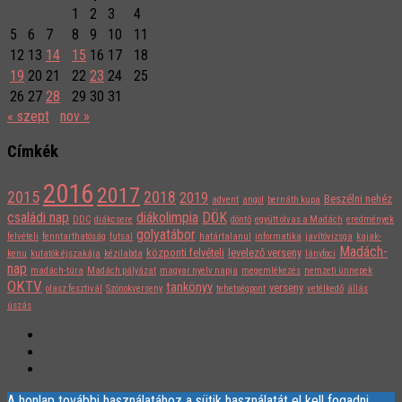
1
2
3
4
5
6
7
8
9
10
11
12
13
14
15
16
17
18
19
20
21
22
23
24
25
26
27
28
29
30
31
« szept
nov »
Címkék
2016
2017
2015
2018
2019
Beszélni nehéz
advent
angol
bernáth kupa
családi nap
diákolimpia
DÖK
DDC
diákcsere
döntő
együtt olvas a Madách
eredmények
golyatábor
felvételi
fenntarthatóság
futsal
határtalanul
informatika
javítóvizsga
kajak-
Madách-
központi felvételi
levelező verseny
kenu
kutatók éjszakája
kézilabda
lányfoci
nap
madách-túra
Madách pályázat
magyar nyelv napja
megemlékezés
nemzeti ünnepek
OKTV
tankönyv
verseny
olasz fesztivál
Szónokverseny
tehetségpont
vetélkedő
állás
úszás
A honlap további használatához a sütik használatát el kell fogadni.