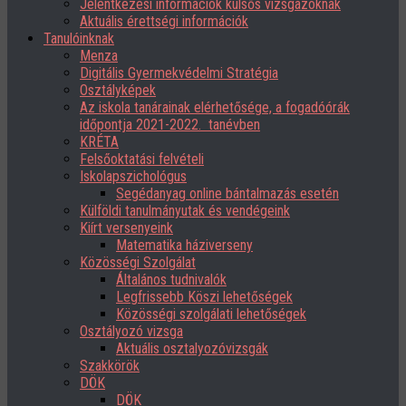
Jelentkezési információk külsős vizsgázóknak
Aktuális érettségi információk
Tanulóinknak
Menza
Digitális Gyermekvédelmi Stratégia
Osztályképek
Az iskola tanárainak elérhetősége, a fogadóórák
időpontja 2021-2022. tanévben
KRÉTA
Felsőoktatási felvételi
Iskolapszichológus
Segédanyag online bántalmazás esetén
Külföldi tanulmányutak és vendégeink
Kiírt versenyeink
Matematika háziverseny
Közösségi Szolgálat
Általános tudnivalók
Legfrissebb Köszi lehetőségek
Közösségi szolgálati lehetőségek
Osztályozó vizsga
Aktuális osztalyozóvizsgák
Szakkörök
DÖK
DÖK