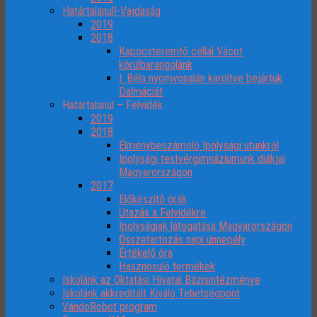
Határtalanul!-Vajdaság
2019
2018
Kapocsteremtő céllal Vácot
körülbarangolánk
I. Béla nyomvonalán karöltve bejártuk
Dalmáciát
Határtalanul – Felvidék
2019
2018
Élménybeszámoló Ipolysági utunkról
Ipolysági testvérgimnáziumunk diákjai
Magyarországon
2017
Előkészítő órák
Utazás a Felvidékre
Ipolyságiak látogatása Magyarországon
Összetartozás napi ünnepély
Értékelő óra
Hasznosuló termékek
Iskolánk az Oktatási Hivatal Bázisintézménye
Iskolánk akkreditált Kiváló Tehetségpont
VándoRobot program