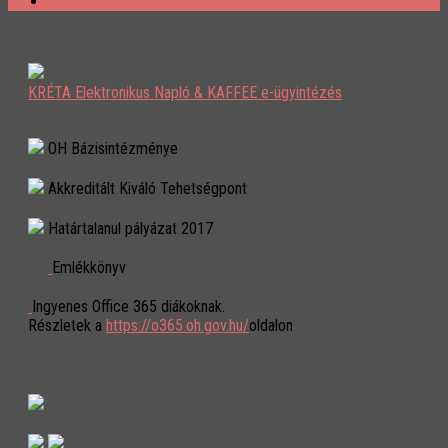
KRÉTA Elektronikus Napló & KAFFEE e-ügyintézés
OH Bázisintézménye
Akkreditált Kiváló Tehetségpont
Határtalanul pályázat 2017
Emlékkönyv
Ingyenes Office 365 diákoknak.
Részletek a
https://o365.oh.gov.hu/
oldalon