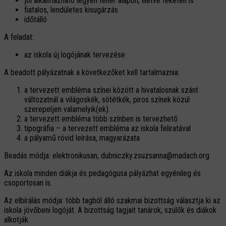
jól alkalmazható legyen fehér alapon, illetve feketén is
fiatalos, lendületes kisugárzás
időtálló
A feladat:
az iskola új logójának tervezése
A beadott pályázatnak a következőket kell tartalmaznia:
a tervezett embléma színei között a hivatalosnak szánt
változatnál a világoskék, sötétkék, piros színek közül
szerepeljen valamelyik(ek).
a tervezett embléma több színben is tervezhető
tipográfia – a tervezett embléma az iskola feliratával
a pályamű rövid leírása, magyarázata
Beadás módja: elektronikusan, dubniczky.zsuzsanna@madach.org
Az iskola minden diákja és pedagógusa pályázhat egyénileg és
csoportosan is.
Az elbírálás módja: több tagból álló szakmai bizottság választja ki az
iskola jövőbeni logóját. A bizottság tagjait tanárok, szülők és diákok
alkotják.