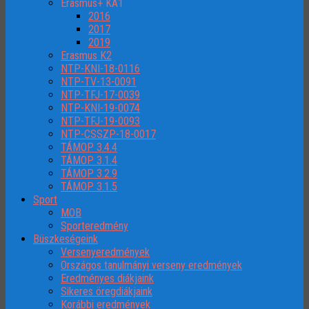
Erasmus+ KA1
2016
2017
2019
Erasmus K2
NTP-KNI-18-0116
NTP-TV-13-0091
NTP-TFJ-17-0039
NTP-KNI-19-0074
NTP-TFJ-19-0093
NTP-CSSZP-18-0017
TÁMOP 3.4.4
TÁMOP 3.1.4
TÁMOP 3.2.9
TÁMOP 3.1.5
Sport
MOB
Sporteredmény
Büszkeségeink
Versenyeredmények
Országos tanulmányi verseny eredmények
Eredményes diákjaink
Sikeres öregdiákjaink
Korábbi eredmények