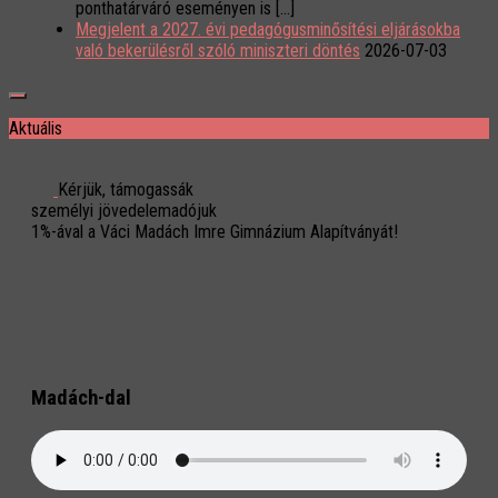
ponthatárváró eseményen is […]
Megjelent a 2027. évi pedagógusminősítési eljárásokba
való bekerülésről szóló miniszteri döntés
2026-07-03
Aktuális
Kérjük, támogassák
személyi jövedelemadójuk
1%-ával a Váci Madách Imre Gimnázium Alapítványát!
Madách-dal