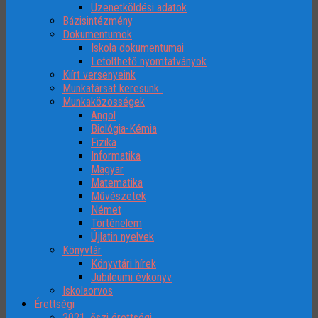
Üzenetköldési adatok
Bázisintézmény
Dokumentumok
Iskola dokumentumai
Letölthető nyomtatványok
Kiírt versenyeink
Munkatársat keresünk..
Munkaközösségek
Angol
Biológia-Kémia
Fizika
Informatika
Magyar
Matematika
Művészetek
Német
Történelem
Újlatin nyelvek
Könyvtár
Könyvtári hírek
Jubileumi évkönyv
Iskolaorvos
Érettségi
2021. őszi érettségi