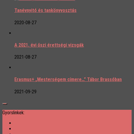
Tanévnyitó és tankönyvosztás
2020-08-27
A 2021. évi őszi érettségi vizsgák
2021-08-27
Erasmus+ „Mesterségem címere…” Tábor Brassóban
2021-09-29
Gyorslinkek: