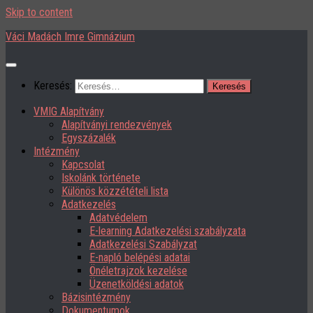
Skip to content
Váci Madách Imre Gimnázium
Keresés:
VMIG Alapítvány
Alapítványi rendezvények
Egyszázalék
Intézmény
Kapcsolat
Iskolánk története
Különös közzétételi lista
Adatkezelés
Adatvédelem
E-learning Adatkezelési szabályzata
Adatkezelési Szabályzat
E-napló belépési adatai
Önéletrajzok kezelése
Üzenetköldési adatok
Bázisintézmény
Dokumentumok