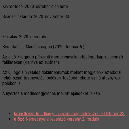
Kihirdetése: 2020. október első hete
Beadási határidő: 2020. november 30.
Elbírálás: 2020. december
Bemutatása: Madách-napon (2020. február 5.)
Az első 7 legjobb pályamű megjelenési lehetőséget kap különböző
felületeken (kiállítva az aulában).
Az új logó a hivatalos dokumentumok mellett megjelenik az iskolai
fehér színű testnevelési pólókon, továbbá fekete színű utazó/repi
pólókon is.
A nyertes a médiamegjelenés mellett ajándékot is kap.
következő
Rendhagyó ünnyepi megemlékezés – Október 23.
előző
Német nyelvi levelező verseny 2. forduló