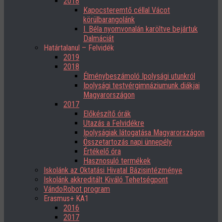
2018
Kapocsteremtő céllal Vácot
körülbarangolánk
I. Béla nyomvonalán karöltve bejártuk
Dalmáciát
Határtalanul – Felvidék
2019
2018
Élménybeszámoló Ipolysági utunkról
Ipolysági testvérgimnáziumunk diákjai
Magyarországon
2017
Előkészítő órák
Utazás a Felvidékre
Ipolyságiak látogatása Magyarországon
Összetartozás napi ünnepély
Értékelő óra
Hasznosuló termékek
Iskolánk az Oktatási Hivatal Bázisintézménye
Iskolánk akkreditált Kiváló Tehetségpont
VándoRobot program
Erasmus+ KA1
2016
2017