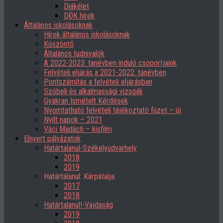
Diákélet
DÖK hírek
Általános iskolásoknak
Hírek általános iskolásoknak
Köszöntő
Általános tudnivalók
A 2022-2023. tanévben induló csoportjaink
Felvételi eljárás a 2021-2022. tanévben
Pontszámítás a felvételi eljárásban
Szóbeli és alkalmassági vizsgák
Gyakran Ismételt Kérdések
Nyomtatható felvételi tájékoztató füzet – új
Nyílt napok – 2021
Váci Madách – kisfilm
Elnyert pályázatok
Határtalanul-Székelyudvarhely
2018
2019
Határtalanul: Kárpátalja
2017
2018
Határtalanul!-Vajdaság
2019