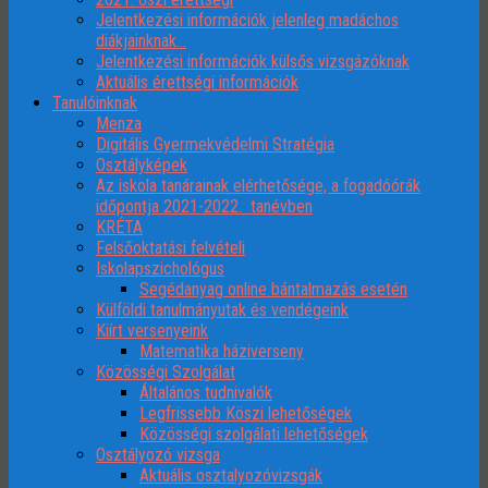
Jelentkezési információk jelenleg madáchos
diákjainknak…
Jelentkezési információk külsős vizsgázóknak
Aktuális érettségi információk
Tanulóinknak
Menza
Digitális Gyermekvédelmi Stratégia
Osztályképek
Az iskola tanárainak elérhetősége, a fogadóórák
időpontja 2021-2022. tanévben
KRÉTA
Felsőoktatási felvételi
Iskolapszichológus
Segédanyag online bántalmazás esetén
Külföldi tanulmányutak és vendégeink
Kiírt versenyeink
Matematika háziverseny
Közösségi Szolgálat
Általános tudnivalók
Legfrissebb Köszi lehetőségek
Közösségi szolgálati lehetőségek
Osztályozó vizsga
Aktuális osztalyozóvizsgák