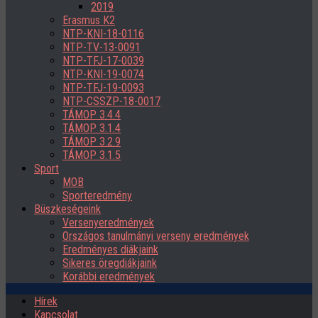
2019
Erasmus K2
NTP-KNI-18-0116
NTP-TV-13-0091
NTP-TFJ-17-0039
NTP-KNI-19-0074
NTP-TFJ-19-0093
NTP-CSSZP-18-0017
TÁMOP 3.4.4
TÁMOP 3.1.4
TÁMOP 3.2.9
TÁMOP 3.1.5
Sport
MOB
Sporteredmény
Büszkeségeink
Versenyeredmények
Országos tanulmányi verseny eredmények
Eredményes diákjaink
Sikeres öregdiákjaink
Korábbi eredmények
Hírek
Kapcsolat