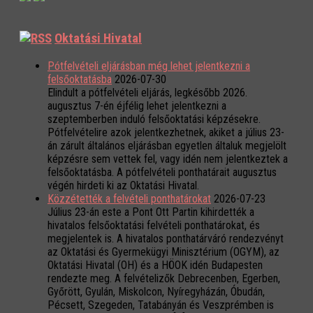
Oktatási Hivatal
Pótfelvételi eljárásban még lehet jelentkezni a
felsőoktatásba
2026-07-30
Elindult a pótfelvételi eljárás, legkésőbb 2026.
augusztus 7-én éjfélig lehet jelentkezni a
szeptemberben induló felsőoktatási képzésekre.
Pótfelvételire azok jelentkezhetnek, akiket a július 23-
án zárult általános eljárásban egyetlen általuk megjelölt
képzésre sem vettek fel, vagy idén nem jelentkeztek a
felsőoktatásba. A pótfelvételi ponthatárait augusztus
végén hirdeti ki az Oktatási Hivatal.
Közzétették a felvételi ponthatárokat
2026-07-23
Július 23-án este a Pont Ott Partin kihirdették a
hivatalos felsőoktatási felvételi ponthatárokat, és
megjelentek is. A hivatalos ponthatárváró rendezvényt
az Oktatási és Gyermekügyi Minisztérium (OGYM), az
Oktatási Hivatal (OH) és a HÖOK idén Budapesten
rendezte meg. A felvételizők Debrecenben, Egerben,
Győrött, Gyulán, Miskolcon, Nyíregyházán, Óbudán,
Pécsett, Szegeden, Tatabányán és Veszprémben is