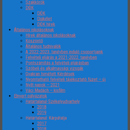
Szakkörök
DÖK
DÖK
Diákélet
DÖK hírek
Általános iskolásoknak
Hírek általános iskolásoknak
Köszöntő
Általános tudnivalók
A 2022-2023. tanévben induló csoportjaink
Felvételi eljárás a 2021-2022. tanévben
Pontszámítás a felvételi eljárásban
Szóbeli és alkalmassági vizsgák
Gyakran Ismételt Kérdések
Nyomtatható felvételi tájékoztató füzet – új
Nyílt napok – 2021
Váci Madách – kisfilm
Elnyert pályázatok
Határtalanul-Székelyudvarhely
2018
2019
Határtalanul: Kárpátalja
2017
2018