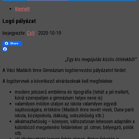
Kiemelt
Logó pályázat
bejegyezte:
CsV
·
2020-10-19
Share
Facebook
„Egy kis megújulás közös ötletekből”
A Váci Madách Imre Gimnázium logótervezési pályázatot hirdet.
A logótervnek a következő elvárásoknak kell megfelelnie:
modern jelszerű embléma és tipográfia (tehát a jel mellett,
körül szerepeljen a gimnázium teljes neve is)
valamilyen módon utaljon az iskola valamilyen egyedi
sajátosságára, értékére (Madách Imre nevét viseli, Duna-parti
iskola, középiskola, diákság, sokszínűség stb.)
alkalmazhatóság – könnyen, változatosan lehessen adaptálni a
különböző megjelenési felületeken: pl. címer, bélyegző, pólók
stb.