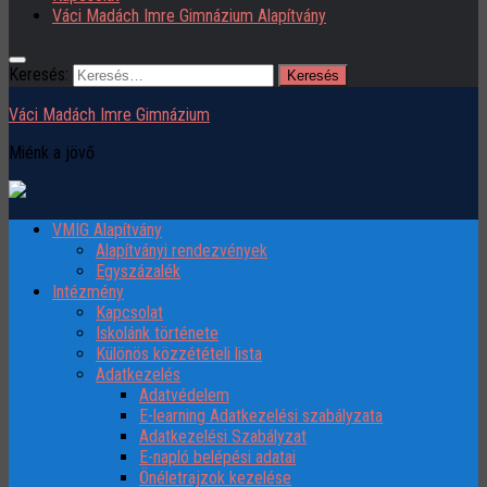
Váci Madách Imre Gimnázium Alapítvány
Keresés:
Váci Madách Imre Gimnázium
Miénk a jövő
VMIG Alapítvány
Alapítványi rendezvények
Egyszázalék
Intézmény
Kapcsolat
Iskolánk története
Különös közzétételi lista
Adatkezelés
Adatvédelem
E-learning Adatkezelési szabályzata
Adatkezelési Szabályzat
E-napló belépési adatai
Önéletrajzok kezelése