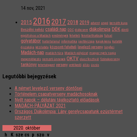
14 nov, 2021
2016
2017
2015
2018
2019
advent
angol
bernáth kupa
családi nap
diákolimpia
DÖK
Beszélni nehéz
DDC
diákcsere
döntő
együtt olvas a Madách
eredmények
felvételi
fenntarthatóság
futsal
golyatábor
határtalanul
informatika
javítóvizsga
kajak-kenu
kutatók
központi felvételi
levelező verseny
éjszakája
kézilabda
lányfoci
Madách-nap
madách-túra
Madách pályázat
magyar nyelv napja
OKTV
megemlékezés
nemzeti ünnepek
olasz fesztivál
Szónokverseny
tankönyv
verseny
tehetségpont
vetélkedő
állás
úszás
Legutóbbi bejegyzések
A német levelező verseny döntősei
Történelem csapatverseny madáchosoknak
Nyílt napok – délutáni tájékoztató előadások
MADÁCH-PÁLYÁZAT 2021
Országos Diákolimpia: Lány gerelycsapatunk ezüstérmet
szerzett
2020. október
h
K
sze
cs
p
szo
v