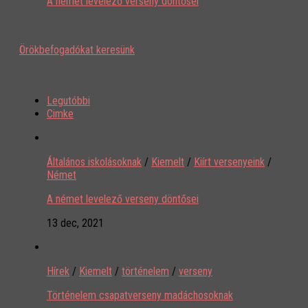
A német levelező verseny döntősei
Örökbefogadókat keresünk
Legutóbbi
Cimke
Általános iskolásoknak
/
Kiemelt
/
Kiírt versenyeink
/
Német
A német levelező verseny döntősei
13 dec, 2021
Hírek
/
Kiemelt
/
történelem
/
verseny
Történelem csapatverseny madáchosoknak