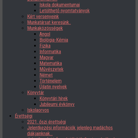
Iskola dokumentumai
Letölthető nyomtatványok
Kiírt versenyeink
Munkatársat keresünk..
Munkaközösségek
Angol
Biológia-Kémia
Fizika
Informatika
Magyar
Matematika
Művészetek
Német
Történelem
Újlatin nyelvek
Könyvtár
Könyvtári hírek
Jubileumi évkönyv
Iskolaorvos
Érettségi
2021. őszi érettségi
Jelentkezési információk jelenleg madáchos
diákjainknak…