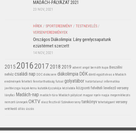
MADÁCH-PÁLYÁZAT 2021
23 NOV, 2021
HÍREK
/
SPORTEREDMÉNY
/
TESTNEVELÉS
/
VERSENYEREDMÉNYEK
Országos Diákolimpia: Lány gerelycsapatunk
ezüstérmet szerzett
14 NOV, 2021
2016
2017
2015
2018
2019
Beszélni
advent
angol
bernáth kupa
családi nap
diákolimpia
DÖK
nehéz
DDC
diákcsere
döntő
együtt olvas a Madách
golyatábor
eredmények
felvételi
fenntarthatóság
futsal
határtalanul
informatika
központi felvételi
levelező verseny
javítóvizsga
kajak-kenu
kutatók éjszakája
kézilabda
Madách-nap
lányfoci
madách-túra
Madách pályázat
magyar nyelv napja
megemlékezés
OKTV
tankönyv
verseny
nemzeti ünnepek
olasz fesztivál
Szónokverseny
tehetségpont
vetélkedő
állás
úszás