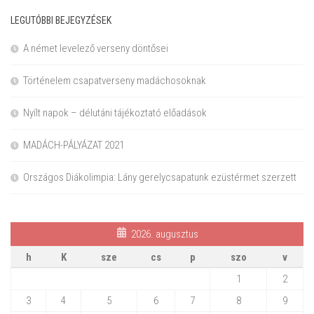
LEGUTÓBBI BEJEGYZÉSEK
A német levelező verseny döntősei
Történelem csapatverseny madáchosoknak
Nyílt napok – délutáni tájékoztató előadások
MADÁCH-PÁLYÁZAT 2021
Országos Diákolimpia: Lány gerelycsapatunk ezüstérmet szerzett
2026. augusztus
h
K
sze
cs
p
szo
v
1
2
3
4
5
6
7
8
9