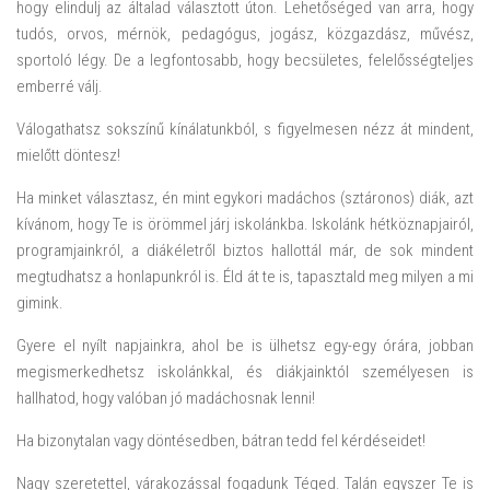
hogy elindulj az általad választott úton. Lehetőséged van arra, hogy
tudós, orvos, mérnök, pedagógus, jogász, közgazdász, művész,
sportoló légy. De a legfontosabb, hogy becsületes, felelősségteljes
emberré válj.
Válogathatsz sokszínű kínálatunkból, s figyelmesen nézz át mindent,
mielőtt döntesz!
Ha minket választasz, én mint egykori madáchos (sztáronos) diák, azt
kívánom, hogy Te is örömmel járj iskolánkba. Iskolánk hétköznapjairól,
programjainkról, a diákéletről biztos hallottál már, de sok mindent
megtudhatsz a honlapunkról is. Éld át te is, tapasztald meg milyen a mi
gimink.
Gyere el nyílt napjainkra, ahol be is ülhetsz egy-egy órára, jobban
megismerkedhetsz iskolánkkal, és diákjainktól személyesen is
hallhatod, hogy valóban jó madáchosnak lenni!
Ha bizonytalan vagy döntésedben, bátran tedd fel kérdéseidet!
Nagy szeretettel, várakozással fogadunk Téged. Talán egyszer Te is