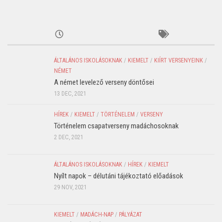
ÁLTALÁNOS ISKOLÁSOKNAK
/
KIEMELT
/
KIÍRT VERSENYEINK
/
NÉMET
A német levelező verseny döntősei
13 DEC, 2021
HÍREK
/
KIEMELT
/
TÖRTÉNELEM
/
VERSENY
Történelem csapatverseny madáchosoknak
2 DEC, 2021
ÁLTALÁNOS ISKOLÁSOKNAK
/
HÍREK
/
KIEMELT
Nyílt napok – délutáni tájékoztató előadások
29 NOV, 2021
KIEMELT
/
MADÁCH-NAP
/
PÁLYÁZAT