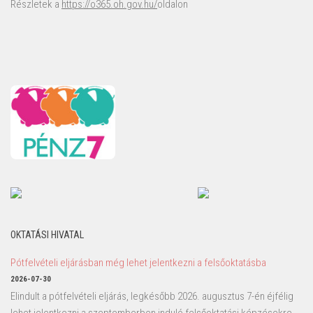
Részletek a
https://o365.oh.gov.hu/
oldalon
OKTATÁSI HIVATAL
Pótfelvételi eljárásban még lehet jelentkezni a felsőoktatásba
2026-07-30
Elindult a pótfelvételi eljárás, legkésőbb 2026. augusztus 7-én éjfélig
lehet jelentkezni a szeptemberben induló felsőoktatási képzésekre.