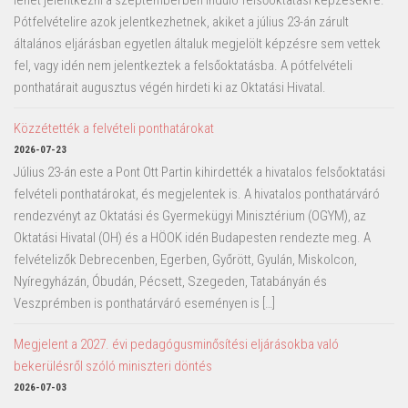
Pótfelvételire azok jelentkezhetnek, akiket a július 23-án zárult
általános eljárásban egyetlen általuk megjelölt képzésre sem vettek
fel, vagy idén nem jelentkeztek a felsőoktatásba. A pótfelvételi
ponthatárait augusztus végén hirdeti ki az Oktatási Hivatal.
Közzétették a felvételi ponthatárokat
2026-07-23
Július 23-án este a Pont Ott Partin kihirdették a hivatalos felsőoktatási
felvételi ponthatárokat, és megjelentek is. A hivatalos ponthatárváró
rendezvényt az Oktatási és Gyermekügyi Minisztérium (OGYM), az
Oktatási Hivatal (OH) és a HÖOK idén Budapesten rendezte meg. A
felvételizők Debrecenben, Egerben, Győrött, Gyulán, Miskolcon,
Nyíregyházán, Óbudán, Pécsett, Szegeden, Tatabányán és
Veszprémben is ponthatárváró eseményen is […]
Megjelent a 2027. évi pedagógusminősítési eljárásokba való
bekerülésről szóló miniszteri döntés
2026-07-03