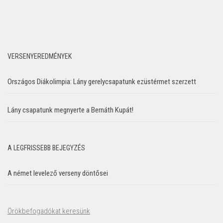
VERSENYEREDMÉNYEK
Országos Diákolimpia: Lány gerelycsapatunk ezüstérmet szerzett
Lány csapatunk megnyerte a Bernáth Kupát!
A LEGFRISSEBB BEJEGYZÉS
A német levelező verseny döntősei
Örökbefogadókat keresünk