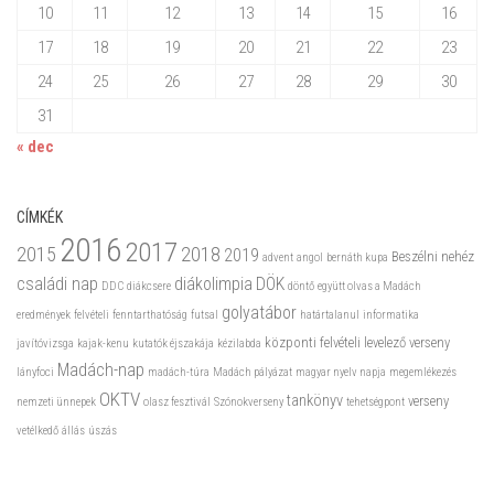
10
11
12
13
14
15
16
17
18
19
20
21
22
23
24
25
26
27
28
29
30
31
« dec
CÍMKÉK
2016
2017
2015
2018
2019
Beszélni nehéz
advent
angol
bernáth kupa
családi nap
diákolimpia
DÖK
DDC
diákcsere
döntő
együtt olvas a Madách
golyatábor
eredmények
felvételi
fenntarthatóság
futsal
határtalanul
informatika
központi felvételi
levelező verseny
javítóvizsga
kajak-kenu
kutatók éjszakája
kézilabda
Madách-nap
lányfoci
madách-túra
Madách pályázat
magyar nyelv napja
megemlékezés
OKTV
tankönyv
verseny
nemzeti ünnepek
olasz fesztivál
Szónokverseny
tehetségpont
vetélkedő
állás
úszás