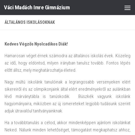
Váci Madách Imre Gimnázium
Skip to content
ÁLTALÁNOS ISKOLÁSOKNAK
Kedves Végzős Nyolcadikos Diák!
Hamarosan véget érnek számodra az általános iskolás évek. Közeleg
az idő, hogy eldöntsd, milyen irányban tanulsz tovább. Fontos lépés
előtt állsz, mely meghatározhatja életed.
Nagy múltú iskolánk tanulóinak a legrangosabb versenyeken elért
sikereiről és az olimpikonjaink által elért eredményekről az aulánkban
lévő márványtábla is tanúskodik. Büszkék vagyunk iskolánk
hagyományaira, miközben az új ismereteket legjobb tudásunk szerint
adjuk útravalóul tanítványainknak.
Ha a továbbtanulás a célod, akkor mindenképpen ajánlom iskolánkat
Neked. Nálunk minden lehetőséget, támogatást megkaphatsz ahhoz,