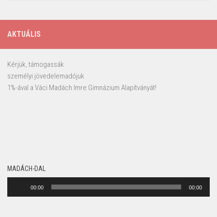
AKTUÁLIS
Kérjük, támogassák
személyi jövedelemadójuk
1%-ával a Váci Madách Imre Gimnázium Alapítványát!
MADÁCH-DAL
Audió
00:00
00:00
lejátszó