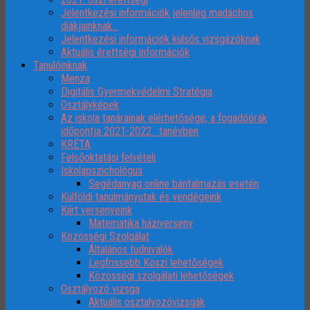
Jelentkezési információk jelenleg madáchos
diákjainknak…
Jelentkezési információk külsős vizsgázóknak
Aktuális érettségi információk
Tanulóinknak
Menza
Digitális Gyermekvédelmi Stratégia
Osztályképek
Az iskola tanárainak elérhetősége, a fogadóórák
időpontja 2021-2022. tanévben
KRÉTA
Felsőoktatási felvételi
Iskolapszichológus
Segédanyag online bántalmazás esetén
Külföldi tanulmányutak és vendégeink
Kiírt versenyeink
Matematika háziverseny
Közösségi Szolgálat
Általános tudnivalók
Legfrissebb Köszi lehetőségek
Közösségi szolgálati lehetőségek
Osztályozó vizsga
Aktuális osztalyozóvizsgák