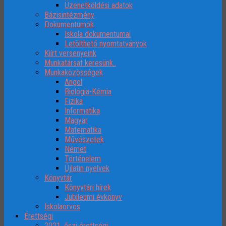
Üzenetköldési adatok
Bázisintézmény
Dokumentumok
Iskola dokumentumai
Letölthető nyomtatványok
Kiírt versenyeink
Munkatársat keresünk..
Munkaközösségek
Angol
Biológia-Kémia
Fizika
Informatika
Magyar
Matematika
Művészetek
Német
Történelem
Újlatin nyelvek
Könyvtár
Könyvtári hírek
Jubileumi évkönyv
Iskolaorvos
Érettségi
2021. őszi érettségi