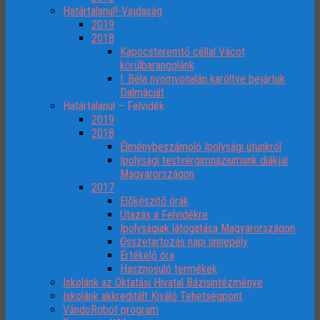
Határtalanul!-Vajdaság
2019
2018
Kapocsteremtő céllal Vácot
körülbarangolánk
I. Béla nyomvonalán karöltve bejártuk
Dalmáciát
Határtalanul – Felvidék
2019
2018
Élménybeszámoló Ipolysági utunkról
Ipolysági testvérgimnáziumunk diákjai
Magyarországon
2017
Előkészítő órák
Utazás a Felvidékre
Ipolyságiak látogatása Magyarországon
Összetartozás napi ünnepély
Értékelő óra
Hasznosuló termékek
Iskolánk az Oktatási Hivatal Bázisintézménye
Iskolánk akkreditált Kiváló Tehetségpont
VándoRobot program