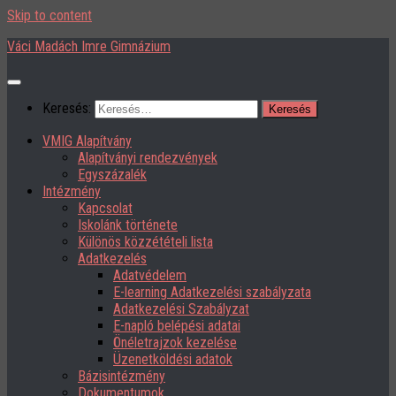
Skip to content
Váci Madách Imre Gimnázium
Keresés:
VMIG Alapítvány
Alapítványi rendezvények
Egyszázalék
Intézmény
Kapcsolat
Iskolánk története
Különös közzétételi lista
Adatkezelés
Adatvédelem
E-learning Adatkezelési szabályzata
Adatkezelési Szabályzat
E-napló belépési adatai
Önéletrajzok kezelése
Üzenetköldési adatok
Bázisintézmény
Dokumentumok