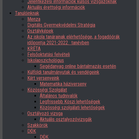
Jelentkezési információk külsős vizsgázóknak
Aktuális érettségi információk
Tanulóinknak
Menza
Digitális Gyermekvédelmi Stratégia
Osztályképek
Az iskola tanárainak elérhetősége, a fogadóórák
időpontja 2021-2022. tanévben
KRÉTA
Felsőoktatási felvételi
Iskolapszichológus
Segédanyag online bántalmazás esetén
Külföldi tanulmányutak és vendégeink
Kiírt versenyeink
Matematika háziverseny
Közösségi Szolgálat
Általános tudnivalók
Legfrissebb Köszi lehetőségek
Közösségi szolgálati lehetőségek
Osztályozó vizsga
Aktuális osztalyozóvizsgák
Szakkörök
DÖK
DÖK