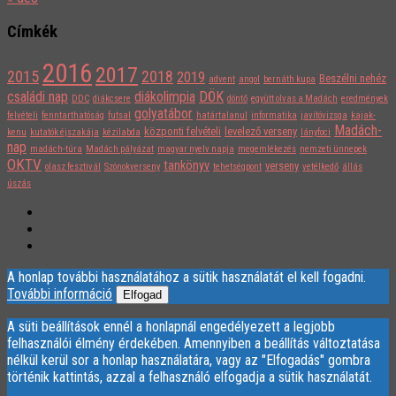
Címkék
2016
2017
2015
2018
2019
Beszélni nehéz
advent
angol
bernáth kupa
családi nap
diákolimpia
DÖK
DDC
diákcsere
döntő
együtt olvas a Madách
eredmények
golyatábor
felvételi
fenntarthatóság
futsal
határtalanul
informatika
javítóvizsga
kajak-
Madách-
központi felvételi
levelező verseny
kenu
kutatók éjszakája
kézilabda
lányfoci
nap
madách-túra
Madách pályázat
magyar nyelv napja
megemlékezés
nemzeti ünnepek
OKTV
tankönyv
verseny
olasz fesztivál
Szónokverseny
tehetségpont
vetélkedő
állás
úszás
A honlap további használatához a sütik használatát el kell fogadni.
További információ
Elfogad
A süti beállítások ennél a honlapnál engedélyezett a legjobb
felhasználói élmény érdekében. Amennyiben a beállítás változtatása
nélkül kerül sor a honlap használatára, vagy az "Elfogadás" gombra
történik kattintás, azzal a felhasználó elfogadja a sütik használatát.