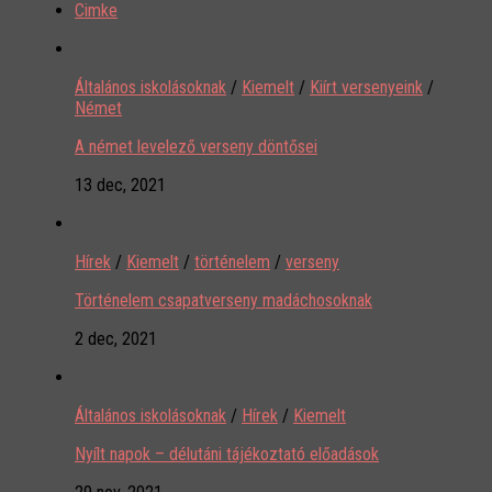
Cimke
Általános iskolásoknak
/
Kiemelt
/
Kiírt versenyeink
/
Német
A német levelező verseny döntősei
13 dec, 2021
Hírek
/
Kiemelt
/
történelem
/
verseny
Történelem csapatverseny madáchosoknak
2 dec, 2021
Általános iskolásoknak
/
Hírek
/
Kiemelt
Nyílt napok – délutáni tájékoztató előadások