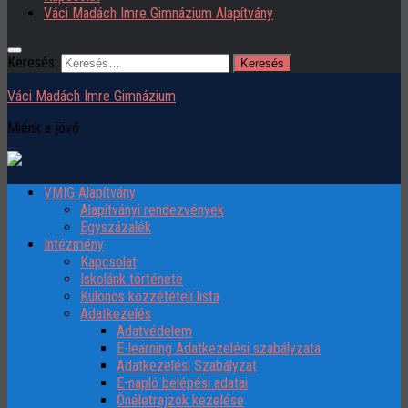
Váci Madách Imre Gimnázium Alapítvány
Keresés:
Váci Madách Imre Gimnázium
Miénk a jövő
VMIG Alapítvány
Alapítványi rendezvények
Egyszázalék
Intézmény
Kapcsolat
Iskolánk története
Különös közzétételi lista
Adatkezelés
Adatvédelem
E-learning Adatkezelési szabályzata
Adatkezelési Szabályzat
E-napló belépési adatai
Önéletrajzok kezelése