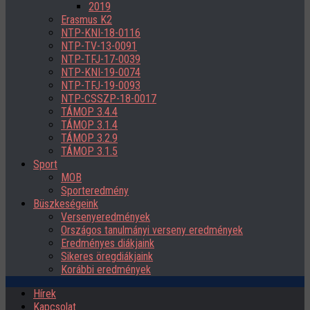
2019
Erasmus K2
NTP-KNI-18-0116
NTP-TV-13-0091
NTP-TFJ-17-0039
NTP-KNI-19-0074
NTP-TFJ-19-0093
NTP-CSSZP-18-0017
TÁMOP 3.4.4
TÁMOP 3.1.4
TÁMOP 3.2.9
TÁMOP 3.1.5
Sport
MOB
Sporteredmény
Büszkeségeink
Versenyeredmények
Országos tanulmányi verseny eredmények
Eredményes diákjaink
Sikeres öregdiákjaink
Korábbi eredmények
Hírek
Kapcsolat