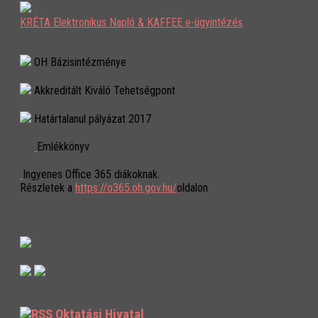
KRÉTA Elektronikus Napló & KAFFEE e-ügyintézés
OH Bázisintézménye
Akkreditált Kiváló Tehetségpont
Határtalanul pályázat 2017
Emlékkönyv
Ingyenes Office 365 diákoknak.
Részletek a
https://o365.oh.gov.hu/
oldalon
Oktatási Hivatal