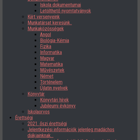
Iskola dokumentumai
Letölthető nyomtatványok
Kiírt versenyeink
Munkatársat keresünk..
Munkaközösségek
Angol
Biológia-Kémia
Fizika
Informatika
Magyar
Matematika
Művészetek
Német
Történelem
Újlatin nyelvek
Könyvtár
Könyvtári hírek
Jubileumi évkönyv
Iskolaorvos
Érettségi
2021. őszi érettségi
Jelentkezési információk jelenleg madáchos
diákjainknak…