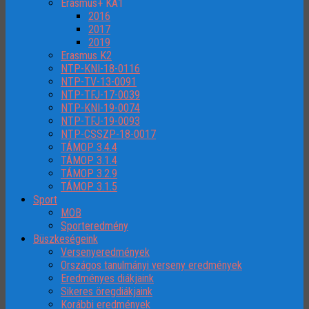
Erasmus+ KA1
2016
2017
2019
Erasmus K2
NTP-KNI-18-0116
NTP-TV-13-0091
NTP-TFJ-17-0039
NTP-KNI-19-0074
NTP-TFJ-19-0093
NTP-CSSZP-18-0017
TÁMOP 3.4.4
TÁMOP 3.1.4
TÁMOP 3.2.9
TÁMOP 3.1.5
Sport
MOB
Sporteredmény
Büszkeségeink
Versenyeredmények
Országos tanulmányi verseny eredmények
Eredményes diákjaink
Sikeres öregdiákjaink
Korábbi eredmények