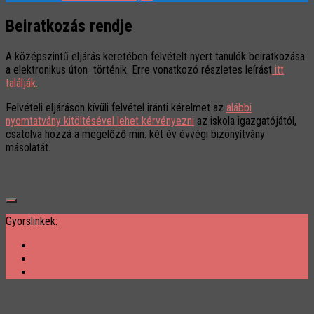
Beiratkozás rendje
A középszintű eljárás keretében felvételt nyert tanulók beiratkozása
a elektronikus úton történik. Erre vonatkozó részletes leírást
itt
találják.
Felvételi eljáráson kívüli felvétel iránti kérelmet az
alábbi
nyomtatvány kitöltésével lehet kérvényezni
az iskola igazgatójától,
csatolva hozzá a megelőző min. két év évvégi bizonyítvány
másolatát.
Gyorslinkek: