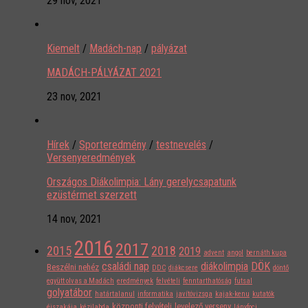
29 nov, 2021
Kiemelt
/
Madách-nap
/
pályázat
MADÁCH-PÁLYÁZAT 2021
23 nov, 2021
Hírek
/
Sporteredmény
/
testnevelés
/
Versenyeredmények
Országos Diákolimpia: Lány gerelycsapatunk
ezüstérmet szerzett
14 nov, 2021
2016
2017
2015
2018
2019
advent
angol
bernáth kupa
családi nap
diákolimpia
DÖK
Beszélni nehéz
DDC
diákcsere
döntő
együtt olvas a Madách
eredmények
felvételi
fenntarthatóság
futsal
golyatábor
határtalanul
informatika
javítóvizsga
kajak-kenu
kutatók
központi felvételi
levelező verseny
éjszakája
kézilabda
lányfoci