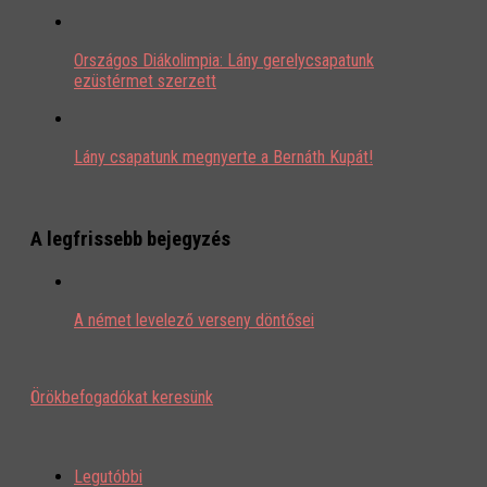
Országos Diákolimpia: Lány gerelycsapatunk
ezüstérmet szerzett
Lány csapatunk megnyerte a Bernáth Kupát!
A legfrissebb bejegyzés
A német levelező verseny döntősei
Örökbefogadókat keresünk
Legutóbbi