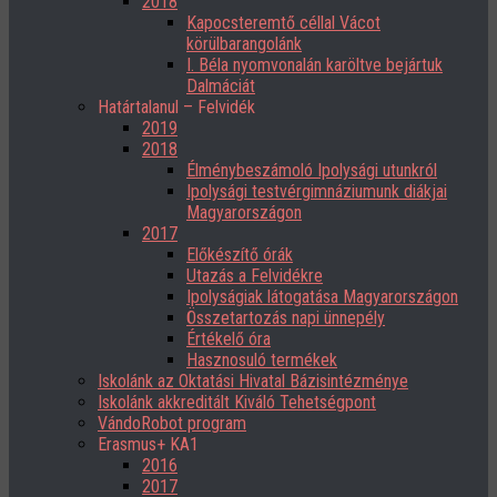
2018
Kapocsteremtő céllal Vácot
körülbarangolánk
I. Béla nyomvonalán karöltve bejártuk
Dalmáciát
Határtalanul – Felvidék
2019
2018
Élménybeszámoló Ipolysági utunkról
Ipolysági testvérgimnáziumunk diákjai
Magyarországon
2017
Előkészítő órák
Utazás a Felvidékre
Ipolyságiak látogatása Magyarországon
Összetartozás napi ünnepély
Értékelő óra
Hasznosuló termékek
Iskolánk az Oktatási Hivatal Bázisintézménye
Iskolánk akkreditált Kiváló Tehetségpont
VándoRobot program
Erasmus+ KA1
2016
2017