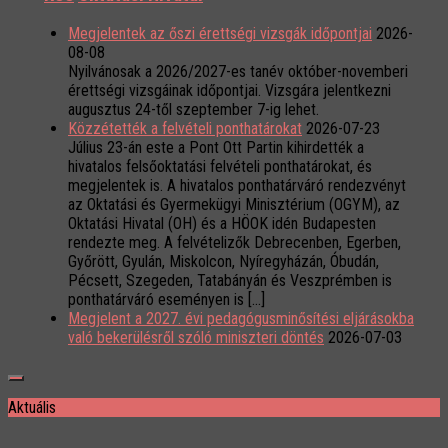
Megjelentek az őszi érettségi vizsgák időpontjai
2026-
08-08
Nyilvánosak a 2026/2027-es tanév október-novemberi
érettségi vizsgáinak időpontjai. Vizsgára jelentkezni
augusztus 24-től szeptember 7-ig lehet.
Közzétették a felvételi ponthatárokat
2026-07-23
Július 23-án este a Pont Ott Partin kihirdették a
hivatalos felsőoktatási felvételi ponthatárokat, és
megjelentek is. A hivatalos ponthatárváró rendezvényt
az Oktatási és Gyermekügyi Minisztérium (OGYM), az
Oktatási Hivatal (OH) és a HÖOK idén Budapesten
rendezte meg. A felvételizők Debrecenben, Egerben,
Győrött, Gyulán, Miskolcon, Nyíregyházán, Óbudán,
Pécsett, Szegeden, Tatabányán és Veszprémben is
ponthatárváró eseményen is […]
Megjelent a 2027. évi pedagógusminősítési eljárásokba
való bekerülésről szóló miniszteri döntés
2026-07-03
Aktuális