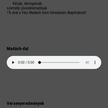
Kérjük, támogassák
személyi jövedelemadójuk
1%-ával a Váci Madách Imre Gimnázium Alapítványát!
Madách-dal
Versenyeredmények