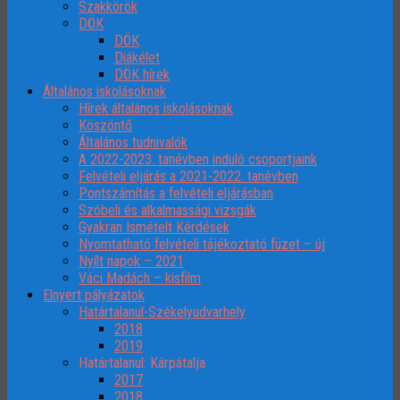
Szakkörök
DÖK
DÖK
Diákélet
DÖK hírek
Általános iskolásoknak
Hírek általános iskolásoknak
Köszöntő
Általános tudnivalók
A 2022-2023. tanévben induló csoportjaink
Felvételi eljárás a 2021-2022. tanévben
Pontszámítás a felvételi eljárásban
Szóbeli és alkalmassági vizsgák
Gyakran Ismételt Kérdések
Nyomtatható felvételi tájékoztató füzet – új
Nyílt napok – 2021
Váci Madách – kisfilm
Elnyert pályázatok
Határtalanul-Székelyudvarhely
2018
2019
Határtalanul: Kárpátalja
2017
2018