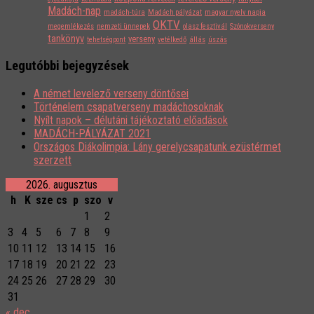
Madách-nap
madách-túra
Madách pályázat
magyar nyelv napja
OKTV
megemlékezés
nemzeti ünnepek
olasz fesztivál
Szónokverseny
tankönyv
verseny
tehetségpont
vetélkedő
állás
úszás
Legutóbbi bejegyzések
A német levelező verseny döntősei
Történelem csapatverseny madáchosoknak
Nyílt napok – délutáni tájékoztató előadások
MADÁCH-PÁLYÁZAT 2021
Országos Diákolimpia: Lány gerelycsapatunk ezüstérmet
szerzett
2026. augusztus
h
K
sze
cs
p
szo
v
1
2
3
4
5
6
7
8
9
10
11
12
13
14
15
16
17
18
19
20
21
22
23
24
25
26
27
28
29
30
31
« dec