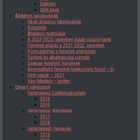
Diákélet
DÖK hírek
Általános iskolásoknak
Hírek általános iskolásoknak
Köszöntő
Általános tudnivalók
A 2022-2023. tanévben induló csoportjaink
Felvételi eljárás a 2021-2022. tanévben
Pontszámítás a felvételi eljárásban
Szóbeli és alkalmassági vizsgák
Gyakran Ismételt Kérdések
Nyomtatható felvételi tájékoztató füzet – új
Nyílt napok – 2021
Váci Madách – kisfilm
Elnyert pályázatok
Határtalanul-Székelyudvarhely
2018
2019
Határtalanul: Kárpátalja
2017
2018
Határtalanul!-Vajdaság
2019