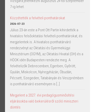
Vizsgára jelentkezni augusztus 24-től szeptember
7-ig lehet.
Közzétették a felvételi ponthatárokat
2026-07-23
Július 23-án este a Pont Ott Partin kihirdették a
hivatalos felsőoktatási felvételi ponthatárokat, és
megjelentek is. A hivatalos ponthatárváró
rendezvényt az Oktatási és Gyermekügyi
Minisztérium (OGYM), az Oktatási Hivatal (OH) és a
HÖOK idén Budapesten rendezte meg. A
felvételizők Debrecenben, Egerben, Győrött,
Gyulán, Miskolcon, Nyíregyházán, Óbudán,
Pécsett, Szegeden, Tatabányán és Veszprémben
is ponthatárváró eseményen is […]
Megjelent a 2027. évi pedagógusminősítési
eljárásokba való bekerülésről szóló miniszteri
döntés