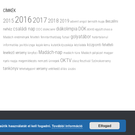
CÍMKÉK
2016
2017
2015
2018
2019
Beszélni
advent
angol
bernáth kupa
családi nap
diákolimpia
DÖK
nehéz
DDC
diákcsere
döntő
együtt olvas a
golyatábor
Madách
eredmények
felvételi
fenntarthatóság
futsal
határtalanul
központi felvételi
informatika
javítóvizsga
kajak-kenu
kutatók éjszakája
kézilabda
Madách-nap
levelező verseny
lányfoci
madách-túra
Madách pályázat
magyar
OKTV
nyelv napja
megemlékezés
nemzeti ünnepek
olasz fesztivál
Szónokverseny
tankönyv
verseny
tehetségpont
vetélkedő
állás
úszás
Elfogad
ütik használatát el kell fogadni.
További információ