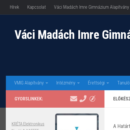
Hírek
Kapcsolat
Váci Madách Imre Gimnázium Alapítvány
Skip to content
Váci Madách Imre Gimn
VMIG Alapítvány
Intézmény
Érettségi
Tanuló
GYORSLINKEK:
ELŐKÉS
KRÉTA Elektronikus
A Határ