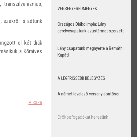
 transzilvanizmus,
VERSENYEREDMÉNYEK
 ezekről is adtunk
Országos Diákolimpia: Lány
gerelycsapatunk ezüstérmet szerzett
ngzott el két diák
Lány csapatunk megnyerte a Bernáth
 másikuk a Kőmíves
Kupát!
A LEGFRISSEBB BEJEGYZÉS
A német levelező verseny döntősei
Vissza
Örökbefogadókat keresünk