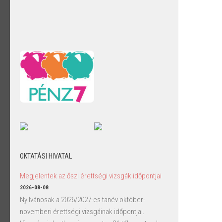
OKTATÁSI HIVATAL
Megjelentek az őszi érettségi vizsgák időpontjai
2026-08-08
Nyilvánosak a 2026/2027-es tanév október-
novemberi érettségi vizsgáinak időpontjai.