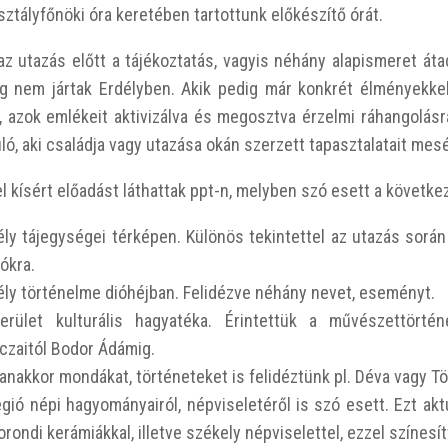
sztályfőnöki óra keretében tartottunk
előkészítő órát
.
az utazás előtt a tájékoztatás, vagyis néhány
alapismeret
áta
g nem jártak Erdélyben. Akik pedig már konkrét élményekkel
l, azok emlékeit aktivizálva és megosztva
érzelmi ráhangolásr
ló, aki családja vagy utazása okán szerzett tapasztalatait mesé
 kísért előadást láthattak ppt-n, melyben szó esett a következ
ély tájegységei térképen. Különös tekintettel az utazás során 
ókra.
ély történelme dióhéjban. Felidézve néhány nevet, eseményt.
erület kulturális hagyatéka. Érintettük a művészettörtén
czaitól Bodor Ádámig.
anakkor mondákat, történeteket is felidéztünk pl. Déva vagy T
égió népi hagyományairól, népviseletéről is szó esett. Ezt aktu
orondi kerámiákkal, illetve székely népviselettel, ezzel színesí