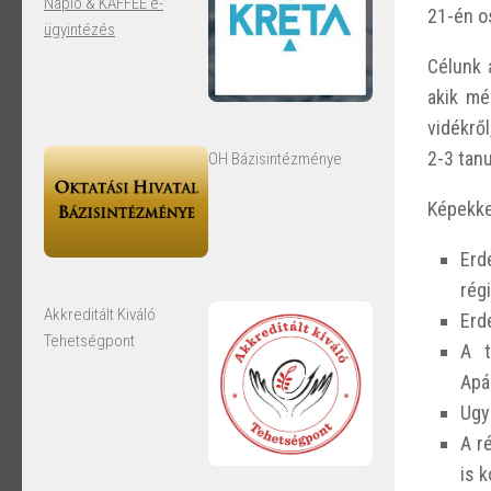
Napló & KAFFEE e-
21-én o
ügyintézés
Célunk 
akik mé
vidékrő
2-3 tanu
OH Bázisintézménye
Képekkel
Erd
régi
Akkreditált Kiváló
Erd
Tehetségpont
A t
Apá
Ugy
A r
is k