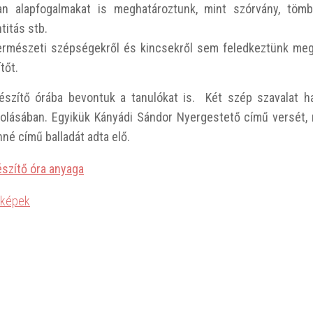
an alapfogalmakat is meghatároztunk, mint szórvány, tömb,
titás stb.
ermészeti szépségekről és kincsekről sem feledkeztünk meg,
ítőt.
észítő órába bevontuk a tanulókat is. Két szép szavalat ha
olásában. Egyikük Kányádi Sándor Nyergestető című versét,
né című balladát adta elő.
észítő óra anyaga
 képek