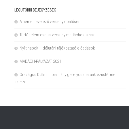
LEGUTÓBBI BEJEGYZÉSEK
A német levelező verseny döntősei
Történelem csapatverseny madáchosoknak
Nyílt napok – délutáni tájékoztató előadások
MADÁCH-PÁLYÁZAT 2021
Országos Diákolimpia: Lány gerelycsapatunk ezüstérmet
szerzett