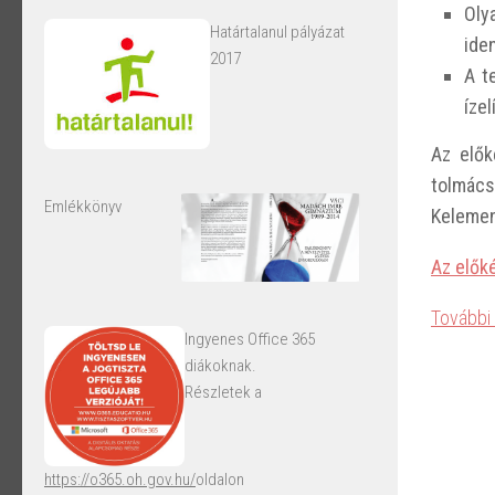
Oly
Határtalanul pályázat
iden
2017
A t
ízel
Az elők
tolmács
Emlékkönyv
Kelemen
Az elők
További
Ingyenes Office 365
diákoknak.
Részletek a
https://o365.oh.gov.hu/
oldalon