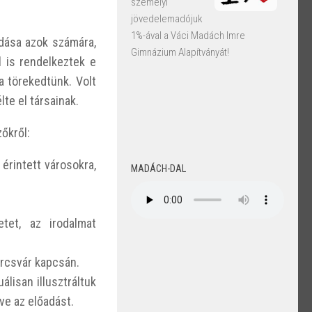
személyi
jövedelemadójuk
1%-ával a Váci Madách Imre
dása azok számára,
Gimnázium Alapítványát!
 is rendelkeztek e
a
törekedtünk. Volt
lte el társainak.
őkről:
érintett városokra,
MADÁCH-DAL
etet, az irodalmat
örcsvár kapcsán.
álisan illusztráltuk
tve az előadást.