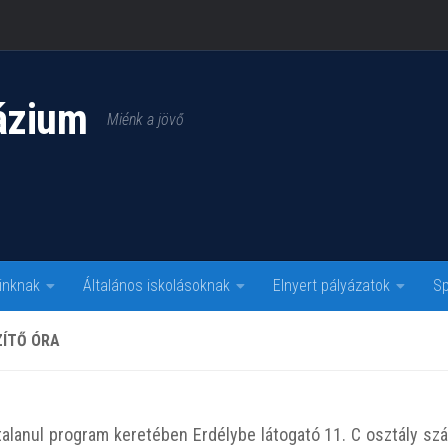
ázium
Miénk a jövő
inknak
Általános iskolásoknak
Elnyert pályázatok
Sp
ZÍTŐ ÓRA
talanul program keretében Erdélybe látogató 11. C osztály sz