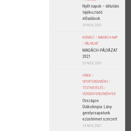
Nyílt napok – délutáni
tájékoztató
előadások
29 NOV, 2021
KIEMELT
/
MADÁCH-NAP
/
PÁLYÁZAT
MADÁCH-PÁLYÁZAT
2021
23 NOV, 2021
HÍREK
/
SPORTEREDMÉNY
/
TESTNEVELÉS
/
VERSENYEREDMÉNYEK
Országos
Diákolimpia: Lány
gerelycsapatunk
ezüstérmet szerzett
14 NOV, 2021