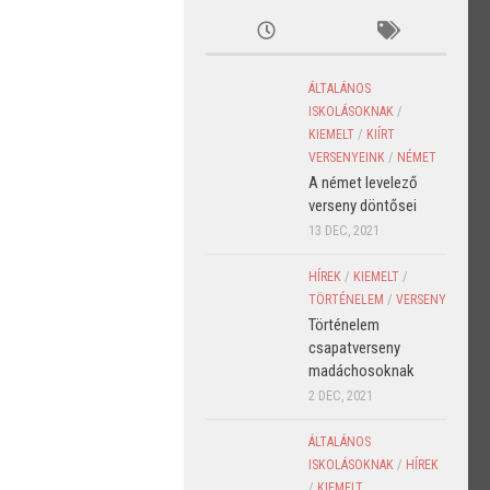
ÁLTALÁNOS
ISKOLÁSOKNAK
/
KIEMELT
/
KIÍRT
VERSENYEINK
/
NÉMET
A német levelező
verseny döntősei
13 DEC, 2021
HÍREK
/
KIEMELT
/
TÖRTÉNELEM
/
VERSENY
Történelem
csapatverseny
madáchosoknak
2 DEC, 2021
ÁLTALÁNOS
ISKOLÁSOKNAK
/
HÍREK
/
KIEMELT