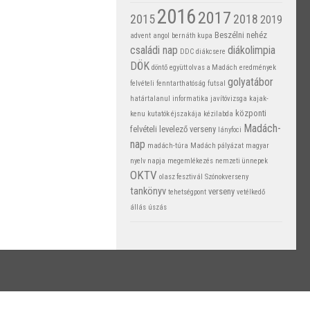
2016
2017
2015
2018
2019
Beszélni nehéz
advent
angol
bernáth kupa
családi nap
diákolimpia
DDC
diákcsere
DÖK
döntő
együtt olvas a Madách
eredmények
golyatábor
felvételi
fenntarthatóság
futsal
határtalanul
informatika
javítóvizsga
kajak-
központi
kenu
kutatók éjszakája
kézilabda
Madách-
felvételi
levelező verseny
lányfoci
nap
madách-túra
Madách pályázat
magyar
nyelv napja
megemlékezés
nemzeti ünnepek
OKTV
olasz fesztivál
Szónokverseny
tankönyv
verseny
tehetségpont
vetélkedő
állás
úszás