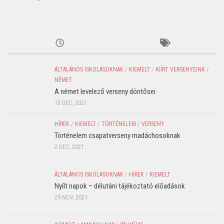
ÁLTALÁNOS ISKOLÁSOKNAK
/
KIEMELT
/
KIÍRT VERSENYEINK
/
NÉMET
A német levelező verseny döntősei
13 DEC, 2021
HÍREK
/
KIEMELT
/
TÖRTÉNELEM
/
VERSENY
Történelem csapatverseny madáchosoknak
2 DEC, 2021
ÁLTALÁNOS ISKOLÁSOKNAK
/
HÍREK
/
KIEMELT
Nyílt napok – délutáni tájékoztató előadások
29 NOV, 2021