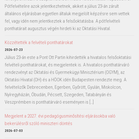
Pótfelvételire azok jelentkezhetnek, akiket a július 23-án zárult
általános eljárásban egyetlen általuk megjelölt képzésre sem vettek
fel, vagy idén nem jelentkeztek a felsőoktatásba. A pótfelvételi
ponthatárait augusztus végén hirdeti ki az Oktatási Hivatal.
Közzétették a felvételi ponthatárokat
2026-07-23
Július 23-án este a Pont Ott Partin kihirdették a hivatalos felsőoktatási
felvételi ponthatárokat, és megjelentek is. A hivatalos ponthatárváró
rendezvényt az Oktatási és Gyermekügyi Minisztérium (OGYM), az
Oktatási Hivatal (OH) és a HÖOK idén Budapesten rendezte meg. A
felvételizők Debrecenben, Egerben, Győrött, Gyulán, Miskolcon,
Nyíregyházán, Óbudán, Pécsett, Szegeden, Tatabányán és
Veszprémben is ponthatárváró eseményen is […]
Megjelent a 2027. évi pedagógusminősítési eljárásokba való
bekerülésről szóló miniszteri döntés
2026-07-03