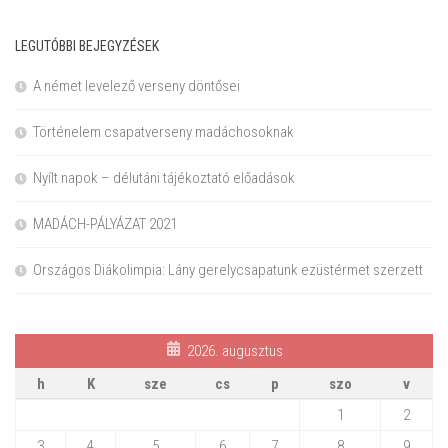
LEGUTÓBBI BEJEGYZÉSEK
A német levelező verseny döntősei
Történelem csapatverseny madáchosoknak
Nyílt napok – délutáni tájékoztató előadások
MADÁCH-PÁLYÁZAT 2021
Országos Diákolimpia: Lány gerelycsapatunk ezüstérmet szerzett
2026. augusztus
h
K
sze
cs
p
szo
v
1
2
3
4
5
6
7
8
9