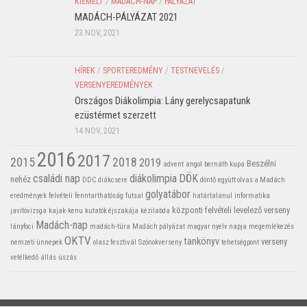
KIEMELT
/
MADÁCH-NAP
/
PÁLYÁZAT
MADÁCH-PÁLYÁZAT 2021
23 NOV, 2021
HÍREK
/
SPORTEREDMÉNY
/
TESTNEVELÉS
/
VERSENYEREDMÉNYEK
Országos Diákolimpia: Lány gerelycsapatunk
ezüstérmet szerzett
14 NOV, 2021
2016
2017
2015
2018
2019
Beszélni
advent
angol
bernáth kupa
családi nap
diákolimpia
DÖK
nehéz
DDC
diákcsere
döntő
együtt olvas a Madách
golyatábor
eredmények
felvételi
fenntarthatóság
futsal
határtalanul
informatika
központi felvételi
levelező verseny
javítóvizsga
kajak-kenu
kutatók éjszakája
kézilabda
Madách-nap
lányfoci
madách-túra
Madách pályázat
magyar nyelv napja
megemlékezés
OKTV
tankönyv
verseny
nemzeti ünnepek
olasz fesztivál
Szónokverseny
tehetségpont
vetélkedő
állás
úszás