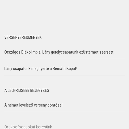
VERSENYEREDMÉNYEK
Országos Diákolimpia: Lány gerelycsapatunk ezüstérmet szerzett
Lány csapatunk megnyerte a Bernáth Kupát!
A LEGFRISSEBB BEJEGYZÉS
A német levelező verseny döntősei
Örökbefogadókat keresünk