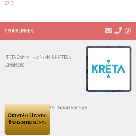
2013
GYORSLINKEK:
KRÉTA Elektronikus Napló & KAFFEE e-
ügyintézés
OH Bázisintézménye