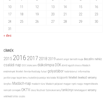
10
11
12
13
14
15
16
17
18
19
20
21
22
23
24
25
26
27
28
29
30
31
« dec
CÍMKÉK
2016
2017
2015
2018
2019
Beszélni nehéz
advent
angol
bernáth kupa
családi nap
diákolimpia
DÖK
DDC
diákcsere
döntő
együtt olvas a Madách
golyatábor
eredmények
felvételi
fenntarthatóság
futsal
határtalanul
informatika
központi felvételi
levelező verseny
javítóvizsga
kajak-kenu
kutatók éjszakája
kézilabda
Madách-nap
lányfoci
madách-túra
Madách pályázat
magyar nyelv napja
megemlékezés
OKTV
tankönyv
verseny
nemzeti ünnepek
olasz fesztivál
Szónokverseny
tehetségpont
vetélkedő
állás
úszás