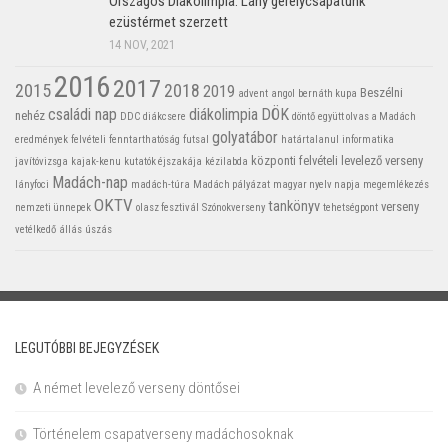
Országos Diákolimpia: Lány gerelycsapatunk
ezüstérmet szerzett
14 NOV, 2021
2016
2017
2015
2018
2019
Beszélni
advent
angol
bernáth kupa
családi nap
diákolimpia
DÖK
nehéz
DDC
diákcsere
döntő
együtt olvas a Madách
golyatábor
eredmények
felvételi
fenntarthatóság
futsal
határtalanul
informatika
központi felvételi
levelező verseny
javítóvizsga
kajak-kenu
kutatók éjszakája
kézilabda
Madách-nap
lányfoci
madách-túra
Madách pályázat
magyar nyelv napja
megemlékezés
OKTV
tankönyv
verseny
nemzeti ünnepek
olasz fesztivál
Szónokverseny
tehetségpont
vetélkedő
állás
úszás
LEGUTÓBBI BEJEGYZÉSEK
A német levelező verseny döntősei
Történelem csapatverseny madáchosoknak