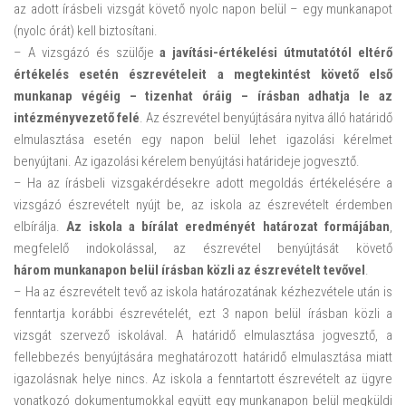
az adott írásbeli vizsgát követő nyolc napon belül – egy munkanapot
(nyolc órát) kell biztosítani.
– A vizsgázó és szülője
a javítási-értékelési útmutatótól eltérő
értékelés esetén észrevételeit a megtekintést követő első
munkanap végéig – tizenhat óráig – írásban adhatja le az
intézményvezető felé
. Az észrevétel benyújtására nyitva álló határidő
elmulasztása esetén egy napon belül lehet igazolási kérelmet
benyújtani. Az igazolási kérelem benyújtási határideje jogvesztő.
– Ha az írásbeli vizsgakérdésekre adott megoldás értékelésére a
vizsgázó észrevételt nyújt be, az iskola az észrevételt érdemben
elbírálja.
Az iskola a bírálat eredményét határozat formájában
,
megfelelő indokolással, az észrevétel benyújtását követő
három munkanapon belül írásban közli az észrevételt tevővel
.
– Ha az észrevételt tevő az iskola határozatának kézhezvétele után is
fenntartja korábbi észrevételét, ezt 3 napon belül írásban közli a
vizsgát szervező iskolával. A határidő elmulasztása jogvesztő, a
fellebbezés benyújtására meghatározott határidő elmulasztása miatt
igazolásnak helye nincs. Az iskola a fenntartott észrevételt az ügyre
vonatkozó dokumentumokkal együtt egy munkanapon belül megküldi