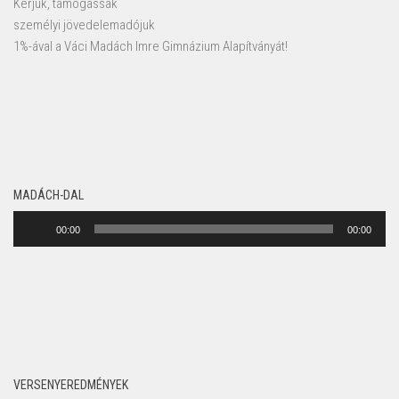
Kérjük, támogassák
személyi jövedelemadójuk
1%-ával a Váci Madách Imre Gimnázium Alapítványát!
MADÁCH-DAL
Audió
00:00
00:00
lejátszó
VERSENYEREDMÉNYEK