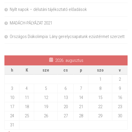
Nyílt napok – délutáni tájékoztató előadások
MADÁCH-PÁLYÁZAT 2021
Országos Diákolimpia: Lány gerelycsapatunk ezüstérmet szerzett
2026. augusztus
h
K
sze
cs
p
szo
v
1
2
3
4
5
6
7
8
9
10
11
12
13
14
15
16
17
18
19
20
21
22
23
24
25
26
27
28
29
30
31