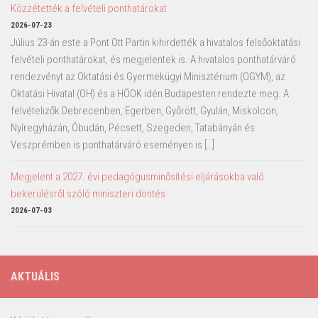
Közzétették a felvételi ponthatárokat
2026-07-23
Július 23-án este a Pont Ott Partin kihirdették a hivatalos felsőoktatási
felvételi ponthatárokat, és megjelentek is. A hivatalos ponthatárváró
rendezvényt az Oktatási és Gyermekügyi Minisztérium (OGYM), az
Oktatási Hivatal (OH) és a HÖOK idén Budapesten rendezte meg. A
felvételizők Debrecenben, Egerben, Győrött, Gyulán, Miskolcon,
Nyíregyházán, Óbudán, Pécsett, Szegeden, Tatabányán és
Veszprémben is ponthatárváró eseményen is […]
Megjelent a 2027. évi pedagógusminősítési eljárásokba való
bekerülésről szóló miniszteri döntés
2026-07-03
AKTUÁLIS