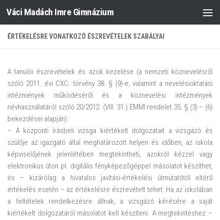
Váci Madách Imre Gimnázium
Skip to content
ÉRTÉKELÉSRE VONATKOZÓ ÉSZREVÉTELEK SZABÁLYAI
A tanulói észrevételek és azok kezelése (a nemzeti köznevelésről
szóló 2011. évi CXC. törvény 38. § (9)-e, valamint a nevelésioktatási
intézmények működéséről és a köznevelési intézmények
névhasználatáról szóló 20/2012. (VIII. 31.) EMMI rendelet 35. § (3) – (6)
bekezdései alapján):
– A központi írásbeli vizsga kiértékelt dolgozatait a vizsgázó és
szülője az igazgató által meghatározott helyen és időben, az iskola
képviselőjének jelenlétében megtekintheti, azokról kézzel vagy
elektronikus úton pl. digitális fényképezőgéppel másolatot készíthet,
és – kizárólag a hivatalos javítási-értékelési útmutatótól eltérő
értékelés esetén – az értékelésre észrevételt tehet. Ha az iskolában
a feltételek rendelkezésre állnak, a vizsgázó kérésére a saját
kiértékelt dolgozatáról másolatot kell készíteni. A megtekintéshez –