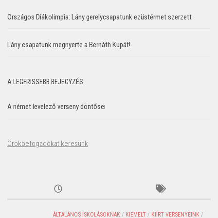
Országos Diákolimpia: Lány gerelycsapatunk ezüstérmet szerzett
Lány csapatunk megnyerte a Bernáth Kupát!
A LEGFRISSEBB BEJEGYZÉS
A német levelező verseny döntősei
Örökbefogadókat keresünk
ÁLTALÁNOS ISKOLÁSOKNAK
/
KIEMELT
/
KIÍRT VERSENYEINK
/