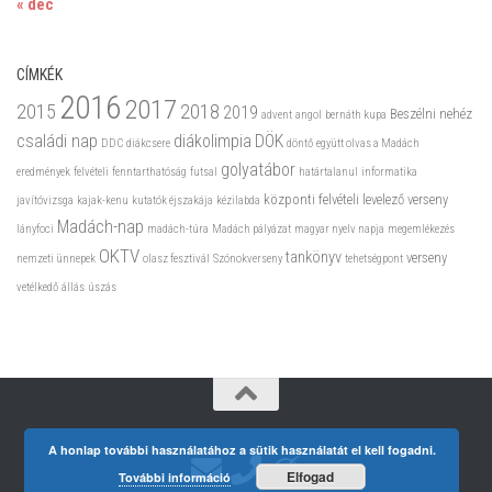
« dec
CÍMKÉK
2016
2017
2015
2018
2019
Beszélni nehéz
advent
angol
bernáth kupa
családi nap
diákolimpia
DÖK
DDC
diákcsere
döntő
együtt olvas a Madách
golyatábor
eredmények
felvételi
fenntarthatóság
futsal
határtalanul
informatika
központi felvételi
levelező verseny
javítóvizsga
kajak-kenu
kutatók éjszakája
kézilabda
Madách-nap
lányfoci
madách-túra
Madách pályázat
magyar nyelv napja
megemlékezés
OKTV
tankönyv
verseny
nemzeti ünnepek
olasz fesztivál
Szónokverseny
tehetségpont
vetélkedő
állás
úszás
A honlap további használatához a sütik használatát el kell fogadni.
Elfogad
További információ