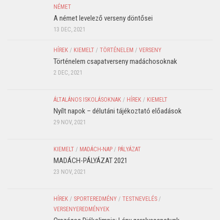
NÉMET
A német levelező verseny döntősei
13 DEC, 2021
HÍREK
/
KIEMELT
/
TÖRTÉNELEM
/
VERSENY
Történelem csapatverseny madáchosoknak
2 DEC, 2021
ÁLTALÁNOS ISKOLÁSOKNAK
/
HÍREK
/
KIEMELT
Nyílt napok – délutáni tájékoztató előadások
29 NOV, 2021
KIEMELT
/
MADÁCH-NAP
/
PÁLYÁZAT
MADÁCH-PÁLYÁZAT 2021
23 NOV, 2021
HÍREK
/
SPORTEREDMÉNY
/
TESTNEVELÉS
/
VERSENYEREDMÉNYEK