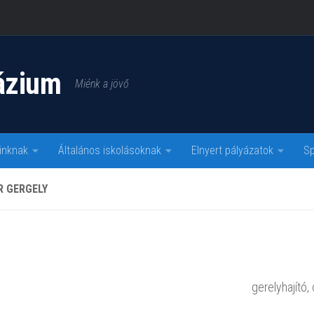
ázium
Miénk a jövő
inknak
Általános iskolásoknak
Elnyert pályázatok
Sp
R GERGELY
gerelyhajító,