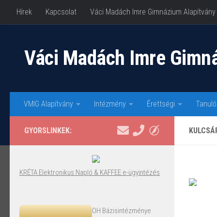
Hírek
Kapcsolat
Váci Madách Imre Gimnázium Alapítvány
Skip to content
Váci Madách Imre Gimn
VMIG Alapítvány
Intézmény
Érettségi
Tanuló
GYORSLINKEK:
KULCSÁ
KRÉTA Elektronikus Napló & KAFFEE e-ügyintézés
OH Bázisintézménye