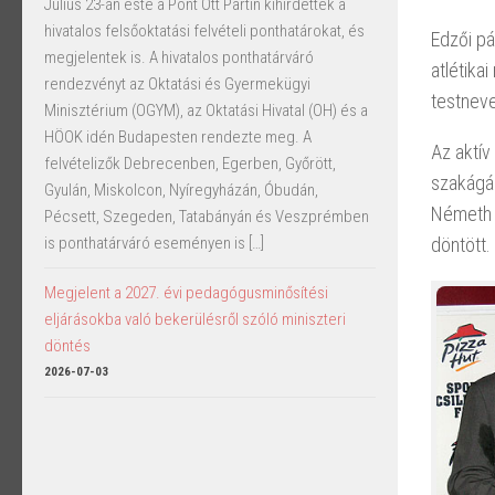
Július 23-án este a Pont Ott Partin kihirdették a
hivatalos felsőoktatási felvételi ponthatárokat, és
Edzői pá
megjelentek is. A hivatalos ponthatárváró
atlétika
rendezvényt az Oktatási és Gyermekügyi
testneve
Minisztérium (OGYM), az Oktatási Hivatal (OH) és a
HÖOK idén Budapesten rendezte meg. A
Az aktív
felvételizők Debrecenben, Egerben, Győrött,
szakágán
Gyulán, Miskolcon, Nyíregyházán, Óbudán,
Németh M
Pécsett, Szegeden, Tatabányán és Veszprémben
döntött.
is ponthatárváró eseményen is […]
Megjelent a 2027. évi pedagógusminősítési
eljárásokba való bekerülésről szóló miniszteri
döntés
2026-07-03