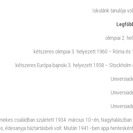
Iskolánk tanulója v
Legfőb
olimpiai 2. h
kétszeres olimpiai 3. helyezett 1960 – Róma és
kétszeres Európa-bajnoki 3. helyezett 1958 – Stockholm
Universiad
Universiad
Universiad
mekes családban született 1934. március 10–én, Nagyhalászban.
, édesanyja háztartásbeli volt. Miután 1941–ben apja henteskén