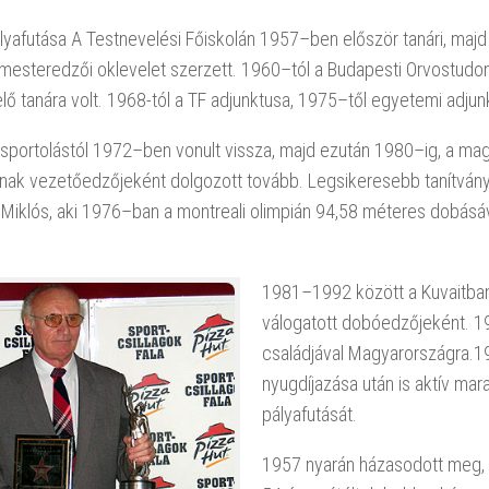
lyafutása A Testnevelési Főiskolán 1957–ben először tanári, maj
i mesteredzői oklevelet szerzett. 1960–tól a Budapesti Orvostu
lő tanára volt. 1968-tól a TF adjunktusa, 1975–től egyetemi adjun
 sportolástól 1972–ben vonult vissza, majd ezután 1980–ig, a ma
ak vezetőedzőjeként dolgozott tovább. Legsikeresebb tanítványa
iklós, aki 1976–ban a montreali olimpián 94,58 méteres dobásáv
1981–1992 között a Kuvaitban 
válogatott dobóedzőjeként. 1
családjával Magyarországra.
nyugdíjazása után is aktív mara
pályafutását.
1957 nyarán házasodott meg, s