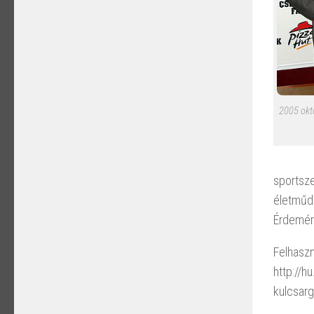
2005 októ
sportsze
életműdí
Érdemére
Felhaszn
http://h
kulcsarg