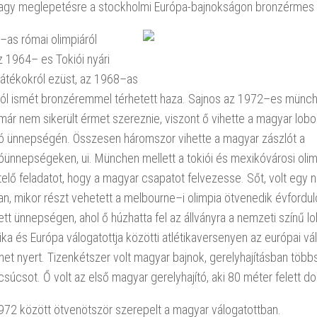
agy meglepetésre a stockholmi Európa-bajnokságon bronzérmes l
as római olimpiáról
z 1964– es Tokiói nyári
 játékokról ezüst, az 1968–as
ól ismét bronzéremmel térhetett haza. Sajnos az 1972–es münch
ár nem sikerült érmet szereznie, viszont ő vihette a magyar lobo
ó ünnepségén. Összesen háromszor vihette a magyar zászlót a
ünnepségeken, ui. München mellett a tokiói és mexikóvárosi olimp
elő feladatot, hogy a magyar csapatot felvezesse. Sőt, volt egy 
, mikor részt vehetett a melbourne–i olimpia ötvenedik évfordul
tt ünnepségen, ahol ő húzhatta fel az állványra a nemzeti színű 
ka és Európa válogatottja közötti atlétikaversenyen az európai vá
et nyert. Tizenkétszer volt magyar bajnok, gerelyhajításban több
súcsot. Ő volt az első magyar gerelyhajító, aki 80 méter felett do
72 között ötvenötször szerepelt a magyar válogatottban.