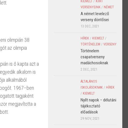
KIEMELT
/
KIÍRT
ett.
VERSENYEINK
/
NÉMET
A német levelező
verseny döntősei
13 DEC, 2021
HÍREK
/
KIEMELT
/
eni olimpián 38
TÖRTÉNELEM
/
VERSENY
gót az olimpia
Történelem
csapatverseny
madáchosoknak
ián is ő kapta azt a
2 DEC, 2021
negyedik alkalom is
ója alkalmából
ÁLTALÁNOS
lobogót. 1967–ben
ISKOLÁSOKNAK
/
HÍREK
/
KIEMELT
logatott tagjaként
Nyílt napok – délutáni
ször megjavította a
tájékoztató
bott.
előadások
29 NOV, 2021