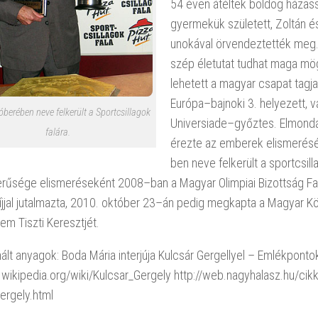
54 éven átéltek boldog házas
gyermekük született, Zoltán és
unokával örvendeztették meg.
szép életutat tudhat maga mög
lehetett a magyar csapat tagja,
Európa–bajnoki 3. helyezett, v
berében neve felkerült a Sportcsillagok
Universiade–győztes. Elmondá
falára.
érezte az emberek elismerését
ben neve felkerült a sportcsill
rűsége elismeréseként 2008–ban a Magyar Olimpiai Bizottság Fai
jjal jutalmazta, 2010. október 23–án pedig megkapta a Magyar K
m Tiszti Keresztjét.
ált anyagok: Boda Mária interjúja Kulcsár Gergellyel – Emlékponto
u.wikipedia.org/wiki/Kulcsar_Gergely http://web.nagyhalasz.hu/cik
ergely.html