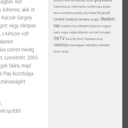
ságban. Két
felvételi
fenntarthatóság
futsal
határtalanul
informatika
javítóvizsga
kajak-
 Adrienne, akik öt
központi
kenu
kutatók éjszakája
kézilabda
 Kulcsár Gergely
Madách-
felvételi
levelező verseny
lányfoci
ött: négy olimpián
nap
madách-túra
Madách pályázat
magyar
 s kétszer volt
nyelv napja
megemlékezés
nemzeti ünnepek
OKTV
olasz fesztivál
Szónokverseny
alamint
tankönyv
verseny
tehetségpont
vetélkedő
sa szerint mindig
állás
úszás
, szeretetét. 2005-
agok falára, majd
r Play-bizottsága
öztársaságért
k,
kek/uj/ddd/