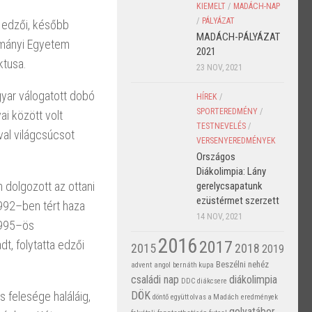
KIEMELT
/
MADÁCH-NAP
/
PÁLYÁZAT
d edzői, később
MADÁCH-PÁLYÁZAT
dományi Egyetem
2021
ktusa.
23 NOV, 2021
gyar válogatott dobó
HÍREK
/
SPORTEREDMÉNY
/
i között volt
TESTNEVELÉS
/
al világcsúcsot
VERSENYEREDMÉNYEK
Országos
Diákolimpia: Lány
dolgozott az ottani
gerelycsapatunk
ezüstérmet szerzett
992–ben tért haza
14 NOV, 2021
1995–ös
2016
2017
dt, folytatta edzői
2015
2018
2019
Beszélni nehéz
advent
angol
bernáth kupa
családi nap
diákolimpia
DDC
diákcsere
 felesége haláláig,
DÖK
döntő
együtt olvas a Madách
eredmények
golyatábor