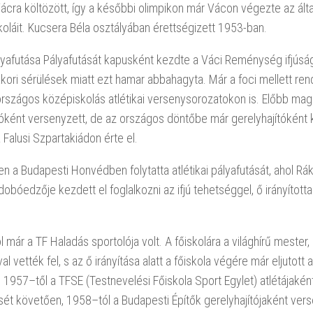
ácra költözött, így a későbbi olimpikon már Vácon végezte az ált
oláit. Kucsera Béla osztályában érettségizett 1953-ban.
yafutása Pályafutását kapusként kezdte a Váci Reménység ifjúság
kori sérülések miatt ezt hamar abbahagyta. Már a foci mellett re
országos középiskolás atlétikai versenysorozatokon is. Előbb mag
óként versenyzett, de az országos döntőbe már gerelyhajítóként k
a Falusi Szpartakiádon érte el.
 a Budapesti Honvédben folytatta atlétikai pályafutását, ahol Rák
obóedzője kezdett el foglalkozni az ifjú tehetséggel, ő irányította 
 már a TF Haladás sportolója volt. A főiskolára a világhírű mester, 
val vették fel, s az ő irányítása alatt a főiskola végére már eljuto
 1957–től a TFSE (Testnevelési Főiskola Sport Egylet) atlétájaként
ét követően, 1958–tól a Budapesti Építők gerelyhajítójaként ver