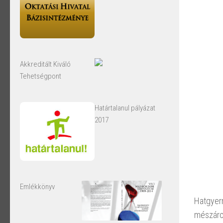
Akkreditált Kiváló
Tehetségpont
Határtalanul pályázat
2017
Emlékkönyv
Hatgyer
mészáros