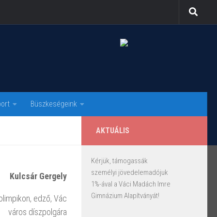
ort
Büszkeségeink
AKTUÁLIS
Kérjük, támogassák
személyi jövedelemadójuk
Kulcsár Gergely
1%-ával a Váci Madách Imre
Gimnázium Alapítványát!
 olimpikon, edző, Vác
város díszpolgára