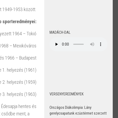
olt 1949-1953 között.
b sporteredményei:
MADÁCH-DAL
elyezett 1964 – Tokió
 1968 – Mexikóváros
 és 1966 – Budapest
e 1. helyezés (1961)
e 2. helyezés (1959)
e 3. helyezés (1963)
VERSENYEREDMÉNYEK
 Édesapja hentes és
Országos Diákolimpia: Lány
t csődbe ment, a
gerelycsapatunk ezüstérmet szerzett