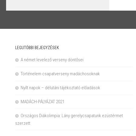
LEGUTÓBBI BEJEGYZÉSEK
A német levelező verseny döntősei
Történelem csapatverseny madáchosoknak
Nyílt napok – délutáni tájékoztató előadások
MADÁCH-PÁLYÁZAT 2021
Országos Diákolimpia: Lány gerelycsapatunk ezüstérmet
szerzett