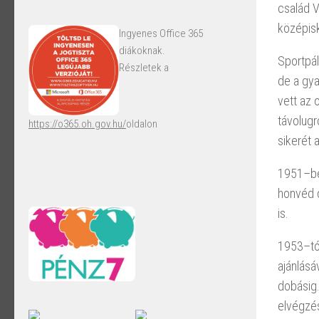
család V
középisk
Ingyenes Office 365
diákoknak.
Sportpál
Részletek a
de a gya
vett az 
távolugr
https://o365.oh.gov.hu/
oldalon
sikerét 
1951–ben
honvéd d
is.
1953–tól
ajánlásá
dobásig.
elvégzés