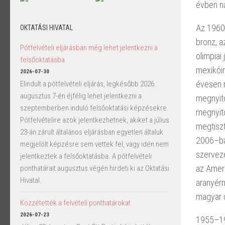
évben n
Az 1960–
OKTATÁSI HIVATAL
bronz, a
Pótfelvételi eljárásban még lehet jelentkezni a
olimpiai
felsőoktatásba
mexikóir
2026-07-30
évesen m
Elindult a pótfelvételi eljárás, legkésőbb 2026.
augusztus 7-én éjfélig lehet jelentkezni a
megnyit
szeptemberben induló felsőoktatási képzésekre.
megnyitó
Pótfelvételire azok jelentkezhetnek, akiket a július
megtiszt
23-án zárult általános eljárásban egyetlen általuk
2006–ban
megjelölt képzésre sem vettek fel, vagy idén nem
szerveze
jelentkeztek a felsőoktatásba. A pótfelvételi
az Ameri
ponthatárait augusztus végén hirdeti ki az Oktatási
Hivatal.
aranyérm
magyar c
Közzétették a felvételi ponthatárokat
2026-07-23
1955–19