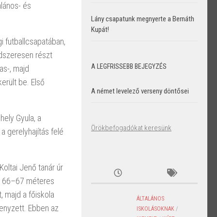
alános- és
Lány csapatunk megnyerte a Bernáth
Kupát!
i futballcsapatában,
ndszeresen részt
A LEGFRISSEBB BEJEGYZÉS
as-, majd
erült be. Első
A német levelező verseny döntősei
hely Gyula, a
Örökbefogadókat keresünk
a gerelyhajítás felé
Koltai Jenő tanár úr
tt a 66–67 méteres
, majd a főiskola
ÁLTALÁNOS
senyzett. Ebben az
ISKOLÁSOKNAK
/