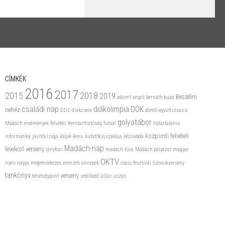
CÍMKÉK
2016
2017
2015
2018
2019
Beszélni
advent
angol
bernáth kupa
családi nap
diákolimpia
DÖK
nehéz
DDC
diákcsere
döntő
együtt olvas a
golyatábor
Madách
eredmények
felvételi
fenntarthatóság
futsal
határtalanul
központi felvételi
informatika
javítóvizsga
kajak-kenu
kutatók éjszakája
kézilabda
Madách-nap
levelező verseny
lányfoci
madách-túra
Madách pályázat
magyar
OKTV
nyelv napja
megemlékezés
nemzeti ünnepek
olasz fesztivál
Szónokverseny
tankönyv
verseny
tehetségpont
vetélkedő
állás
úszás