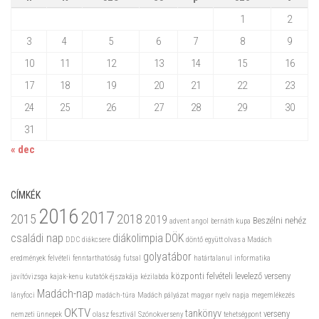
1
2
3
4
5
6
7
8
9
10
11
12
13
14
15
16
17
18
19
20
21
22
23
24
25
26
27
28
29
30
31
« dec
CÍMKÉK
2016
2017
2015
2018
2019
Beszélni nehéz
advent
angol
bernáth kupa
családi nap
diákolimpia
DÖK
DDC
diákcsere
döntő
együtt olvas a Madách
golyatábor
eredmények
felvételi
fenntarthatóság
futsal
határtalanul
informatika
központi felvételi
levelező verseny
javítóvizsga
kajak-kenu
kutatók éjszakája
kézilabda
Madách-nap
lányfoci
madách-túra
Madách pályázat
magyar nyelv napja
megemlékezés
OKTV
tankönyv
verseny
nemzeti ünnepek
olasz fesztivál
Szónokverseny
tehetségpont