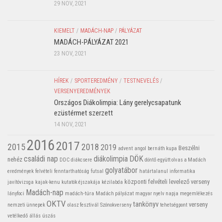
29 NOV, 2021
KIEMELT
/
MADÁCH-NAP
/
PÁLYÁZAT
MADÁCH-PÁLYÁZAT 2021
23 NOV, 2021
HÍREK
/
SPORTEREDMÉNY
/
TESTNEVELÉS
/
VERSENYEREDMÉNYEK
Országos Diákolimpia: Lány gerelycsapatunk
ezüstérmet szerzett
14 NOV, 2021
2016
2017
2015
2018
2019
Beszélni
advent
angol
bernáth kupa
családi nap
diákolimpia
DÖK
nehéz
DDC
diákcsere
döntő
együtt olvas a Madách
golyatábor
eredmények
felvételi
fenntarthatóság
futsal
határtalanul
informatika
központi felvételi
levelező verseny
javítóvizsga
kajak-kenu
kutatók éjszakája
kézilabda
Madách-nap
lányfoci
madách-túra
Madách pályázat
magyar nyelv napja
megemlékezés
OKTV
tankönyv
verseny
nemzeti ünnepek
olasz fesztivál
Szónokverseny
tehetségpont
vetélkedő
állás
úszás