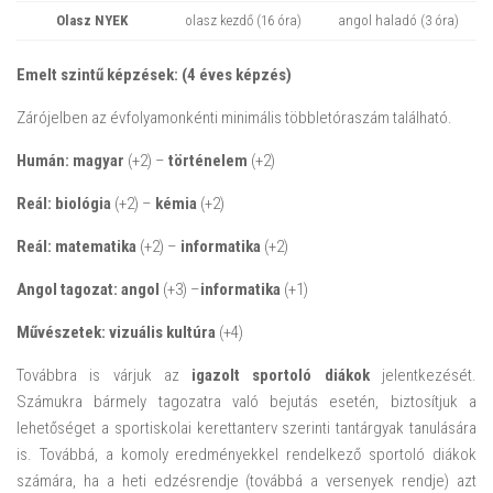
Olasz NYEK
olasz kezdő (16 óra)
angol haladó (3 óra)
Emelt szintű képzések: (4 éves képzés)
Zárójelben az évfolyamonkénti minimális többletóraszám található.
Humán:
magyar
(+2) –
történelem
(+2)
Reál:
biológia
(+2) –
kémia
(+2)
Reál:
matematika
(+2) –
informatika
(+2)
Angol tagozat: angol
(+3) –
informatika
(+1)
Művészetek:
vizuális kultúra
(+4)
Továbbra is várjuk az
igazolt sportoló diákok
jelentkezését.
Számukra bármely tagozatra való bejutás esetén, biztosítjuk a
lehetőséget a sportiskolai kerettanterv szerinti tantárgyak tanulására
is. Továbbá, a komoly eredményekkel rendelkező sportoló diákok
számára, ha a heti edzésrendje (továbbá a versenyek rendje) azt