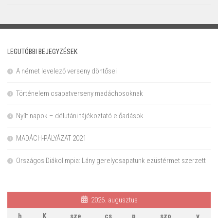
LEGUTÓBBI BEJEGYZÉSEK
A német levelező verseny döntősei
Történelem csapatverseny madáchosoknak
Nyílt napok – délutáni tájékoztató előadások
MADÁCH-PÁLYÁZAT 2021
Országos Diákolimpia: Lány gerelycsapatunk ezüstérmet szerzett
2026. augusztus
h
K
sze
cs
p
szo
v