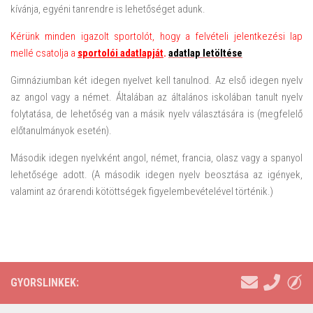
kívánja, egyéni tanrendre is lehetőséget adunk.
Kérünk minden igazolt sportolót, hogy a felvételi jelentkezési lap
mellé csatolja a
sportolói adatlapját
.
adatlap letöltése
Gimnáziumban két idegen nyelvet kell tanulnod. Az első idegen nyelv
az angol vagy a német. Általában az általános iskolában tanult nyelv
folytatása, de lehetőség van a másik nyelv választására is (megfelelő
előtanulmányok esetén).
Második idegen nyelvként angol, német, francia, olasz vagy a spanyol
lehetősége adott. (A második idegen nyelv beosztása az igények,
valamint az órarendi kötöttségek figyelembevételével történik.)
GYORSLINKEK: