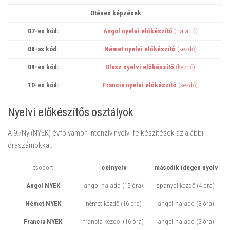
Ötéves képzések
07-es kód:
Angol nyelvi előkészítő
(haladó)
08-as kód:
Német nyelvi előkészítő
(kezdő)
09-es kód:
Olasz nyelvi előkészítő
(kezdő)
10-es kód:
Francia nyelvi előkészítő
(kezdő)
Nyelvi előkészítős osztályok
A 9./Ny (NYEK) évfolyamon intenzív nyelvi felkészítések az alábbi
óraszámokkal:
csoport
célnyelv
második idegen nyelv
Angol NYEK
angol haladó (15 óra)
spanyol kezdő (4 óra)
Német NYEK
német kezdő (16 óra)
angol haladó (3 óra)
Francia NYEK
francia kezdő (16 óra)
angol haladó (3 óra)