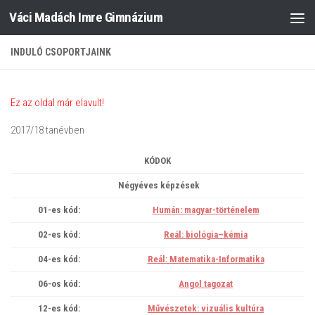
Váci Madách Imre Gimnázium
Skip to content
INDULÓ CSOPORTJAINK
Ez az oldal már elavult!
2017/18 tanévben
KÓDOK
Négyéves képzések
01-es kód:
Humán: magyar-történelem
02-es kód:
Reál: biológia–kémia
04-es kód:
Reál: Matematika-Informatika
06-os kód:
Angol tagozat
12-es kód:
Művészetek: vizuális kultúra