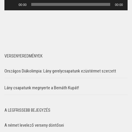
Audió
00:00
00:00
lejátszó
VERSENYEREDMÉNYEK
Országos Diákolimpia: Lány gerelycsapatunk ezüstérmet szerzett
Lány csapatunk megnyerte a Bernáth Kupát!
A LEGFRISSEBB BEJEGYZÉS
A német levelező verseny döntősei