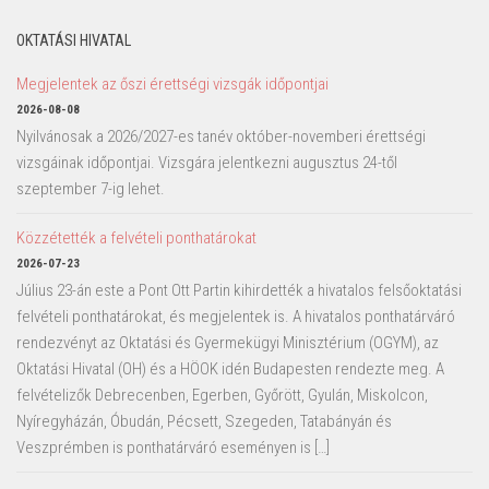
OKTATÁSI HIVATAL
Megjelentek az őszi érettségi vizsgák időpontjai
2026-08-08
Nyilvánosak a 2026/2027-es tanév október-novemberi érettségi
vizsgáinak időpontjai. Vizsgára jelentkezni augusztus 24-től
szeptember 7-ig lehet.
Közzétették a felvételi ponthatárokat
2026-07-23
Július 23-án este a Pont Ott Partin kihirdették a hivatalos felsőoktatási
felvételi ponthatárokat, és megjelentek is. A hivatalos ponthatárváró
rendezvényt az Oktatási és Gyermekügyi Minisztérium (OGYM), az
Oktatási Hivatal (OH) és a HÖOK idén Budapesten rendezte meg. A
felvételizők Debrecenben, Egerben, Győrött, Gyulán, Miskolcon,
Nyíregyházán, Óbudán, Pécsett, Szegeden, Tatabányán és
Veszprémben is ponthatárváró eseményen is […]