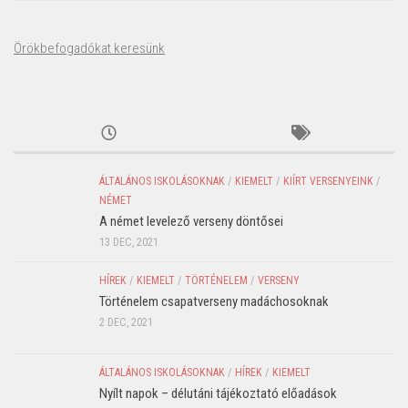
Örökbefogadókat keresünk
ÁLTALÁNOS ISKOLÁSOKNAK
/
KIEMELT
/
KIÍRT VERSENYEINK
/
NÉMET
A német levelező verseny döntősei
13 DEC, 2021
HÍREK
/
KIEMELT
/
TÖRTÉNELEM
/
VERSENY
Történelem csapatverseny madáchosoknak
2 DEC, 2021
ÁLTALÁNOS ISKOLÁSOKNAK
/
HÍREK
/
KIEMELT
Nyílt napok – délutáni tájékoztató előadások