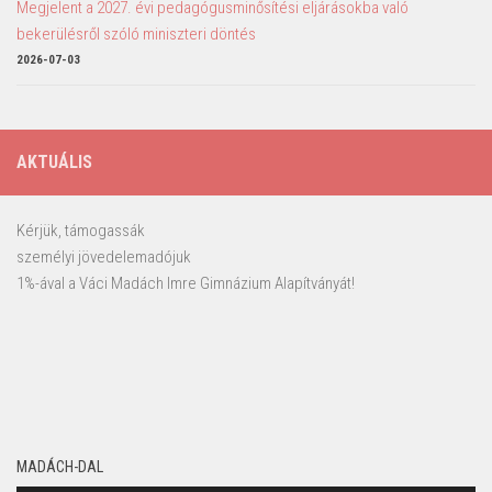
Megjelent a 2027. évi pedagógusminősítési eljárásokba való
bekerülésről szóló miniszteri döntés
2026-07-03
AKTUÁLIS
Kérjük, támogassák
személyi jövedelemadójuk
1%-ával a Váci Madách Imre Gimnázium Alapítványát!
MADÁCH-DAL