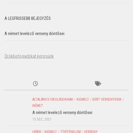
A LEGFRISSEBB BEJEGYZÉS
A német levelező verseny döntősei
Örökbefogadókat keresünk
ÁLTALÁNOS ISKOLÁSOKNAK
/
KIEMELT
/
KIÍRT VERSENYEINK
/
NÉMET
A német levelező verseny döntősei
13 DEC, 2021
HÍREK
/
KIEMELT
/
TÖRTÉNELEM
/
VERSENY