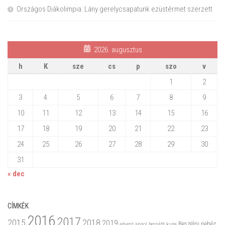
Országos Diákolimpia: Lány gerelycsapatunk ezüstérmet szerzett
2026. augusztus
h
K
sze
cs
p
szo
v
1
2
3
4
5
6
7
8
9
10
11
12
13
14
15
16
17
18
19
20
21
22
23
24
25
26
27
28
29
30
31
« dec
CÍMKÉK
2016
2017
2015
2018
2019
Beszélni nehéz
advent
angol
bernáth kupa