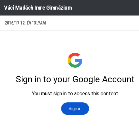
Váci Madách Imre Gimnázium
Skip to content
2016/17 12. ÉVFOLYAM