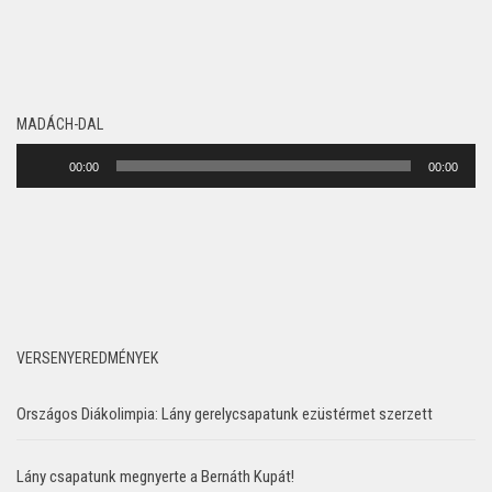
MADÁCH-DAL
Audió
00:00
00:00
lejátszó
VERSENYEREDMÉNYEK
Országos Diákolimpia: Lány gerelycsapatunk ezüstérmet szerzett
Lány csapatunk megnyerte a Bernáth Kupát!