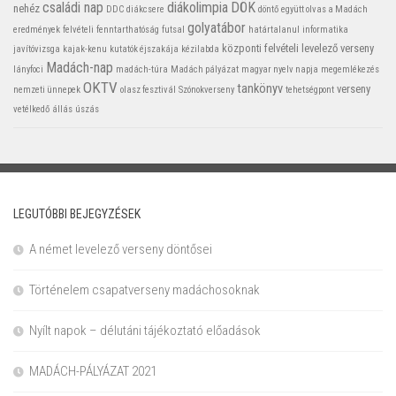
családi nap
diákolimpia
DÖK
nehéz
DDC
diákcsere
döntő
együtt olvas a Madách
golyatábor
eredmények
felvételi
fenntarthatóság
futsal
határtalanul
informatika
központi felvételi
levelező verseny
javítóvizsga
kajak-kenu
kutatók éjszakája
kézilabda
Madách-nap
lányfoci
madách-túra
Madách pályázat
magyar nyelv napja
megemlékezés
OKTV
tankönyv
verseny
nemzeti ünnepek
olasz fesztivál
Szónokverseny
tehetségpont
vetélkedő
állás
úszás
LEGUTÓBBI BEJEGYZÉSEK
A német levelező verseny döntősei
Történelem csapatverseny madáchosoknak
Nyílt napok – délutáni tájékoztató előadások
MADÁCH-PÁLYÁZAT 2021