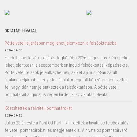
OKTATÁSI HIVATAL
Pótfelvételi eljárásban még lehet jelentkezni a felsőoktatásba
2026-07-30
Elindult a pótfelvételi eljárás, legkésőbb 2026. augusztus 7-én éjfélig
lehet jelentkezni a szeptemberben induló felsőoktatási képzésekre.
Pótfelvételire azok jelentkezhetnek, akiket a július 23-án zárult
általános eljárásban egyetlen általuk megjelölt képzésre sem vettek
fel, vagy idén nem jelentkeztek a felsőoktatásba. A pótfelvételi
ponthatárait augusztus végén hirdeti ki az Oktatási Hivatal.
Közzétették a felvételi ponthatárokat
2026-07-23
Július 23-án este a Pont Ott Partin kihirdették a hivatalos felsőoktatási
felvételi ponthatárokat, és megjelentek is. A hivatalos ponthatárváró