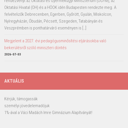
rendezvényt az Oktatási és Gyermekügyi Minisztérium (OGYM), az
Oktatási Hivatal (OH) és a HÖOK idén Budapesten rendezte meg. A
felvételizők Debrecenben, Egerben, Győrött, Gyulán, Miskolcon,
Nyíregyházán, Óbudán, Pécsett, Szegeden, Tatabányán és
Veszprémben is ponthatárváró eseményen is […]
Megjelent a 2027. évi pedagógusminősítési eljárásokba való
bekerülésről szóló miniszteri döntés
2026-07-03
AKTUÁLIS
Kérjük, támogassák
személyi jövedelemadójuk
1%-ával a Váci Madách Imre Gimnázium Alapítványát!