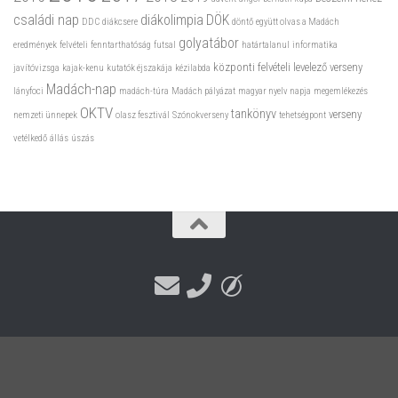
családi nap
diákolimpia
DÖK
DDC
diákcsere
döntő
együtt olvas a Madách
golyatábor
eredmények
felvételi
fenntarthatóság
futsal
határtalanul
informatika
központi felvételi
levelező verseny
javítóvizsga
kajak-kenu
kutatók éjszakája
kézilabda
Madách-nap
lányfoci
madách-túra
Madách pályázat
magyar nyelv napja
megemlékezés
OKTV
tankönyv
verseny
nemzeti ünnepek
olasz fesztivál
Szónokverseny
tehetségpont
vetélkedő
állás
úszás