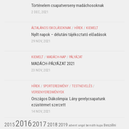
Történelem csapatverseny madáchosoknak
2 DEC, 2021
ÁLTALÁNOS ISKOLÁSOKNAK
/
HÍREK
/
KIEMELT
Nyílt napok – délutáni tájékoztató előadások
29 NOV, 2021
KIEMELT
/
MADÁCH-NAP
/
PÁLYÁZAT
MADÁCH-PÁLYÁZAT 2021
23 NOV, 2021
HÍREK
/
SPORTEREDMÉNY
/
TESTNEVELÉS
/
VERSENYEREDMÉNYEK
Országos Diákolimpia: Lány gerelycsapatunk
ezüstérmet szerzett
14 NOV, 2021
2016
2017
2015
2018
2019
Beszélni
advent
angol
bernáth kupa