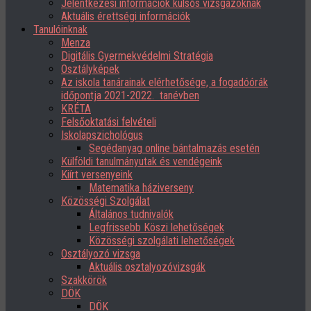
Jelentkezési információk külsős vizsgázóknak
Aktuális érettségi információk
Tanulóinknak
Menza
Digitális Gyermekvédelmi Stratégia
Osztályképek
Az iskola tanárainak elérhetősége, a fogadóórák
időpontja 2021-2022. tanévben
KRÉTA
Felsőoktatási felvételi
Iskolapszichológus
Segédanyag online bántalmazás esetén
Külföldi tanulmányutak és vendégeink
Kiírt versenyeink
Matematika háziverseny
Közösségi Szolgálat
Általános tudnivalók
Legfrissebb Köszi lehetőségek
Közösségi szolgálati lehetőségek
Osztályozó vizsga
Aktuális osztalyozóvizsgák
Szakkörök
DÖK
DÖK