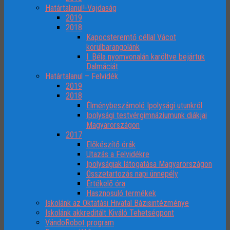
Határtalanul!-Vajdaság
2019
2018
Kapocsteremtő céllal Vácot
körülbarangolánk
I. Béla nyomvonalán karöltve bejártuk
Dalmáciát
Határtalanul – Felvidék
2019
2018
Élménybeszámoló Ipolysági utunkról
Ipolysági testvérgimnáziumunk diákjai
Magyarországon
2017
Előkészítő órák
Utazás a Felvidékre
Ipolyságiak látogatása Magyarországon
Összetartozás napi ünnepély
Értékelő óra
Hasznosuló termékek
Iskolánk az Oktatási Hivatal Bázisintézménye
Iskolánk akkreditált Kiváló Tehetségpont
VándoRobot program