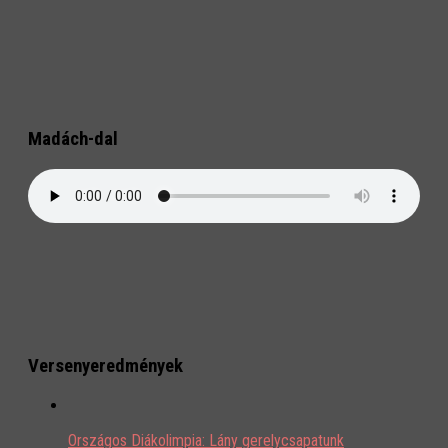
Madách-dal
Versenyeredmények
Országos Diákolimpia: Lány gerelycsapatunk