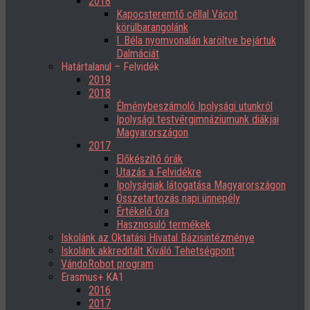
2018
Kapocsteremtő céllal Vácot
körülbarangolánk
I. Béla nyomvonalán karöltve bejártuk
Dalmáciát
Határtalanul – Felvidék
2019
2018
Élménybeszámoló Ipolysági utunkról
Ipolysági testvérgimnáziumunk diákjai
Magyarországon
2017
Előkészítő órák
Utazás a Felvidékre
Ipolyságiak látogatása Magyarországon
Összetartozás napi ünnepély
Értékelő óra
Hasznosuló termékek
Iskolánk az Oktatási Hivatal Bázisintézménye
Iskolánk akkreditált Kiváló Tehetségpont
VándoRobot program
Erasmus+ KA1
2016
2017