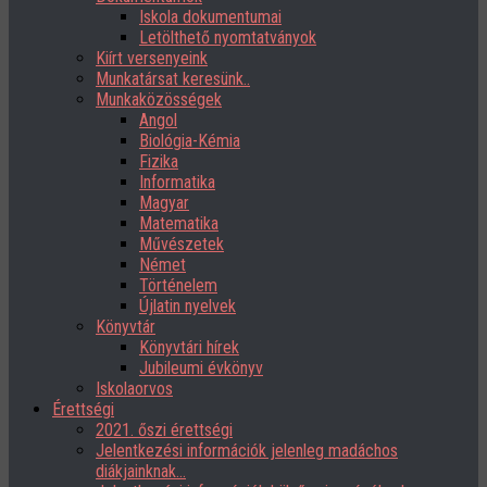
Iskola dokumentumai
Letölthető nyomtatványok
Kiírt versenyeink
Munkatársat keresünk..
Munkaközösségek
Angol
Biológia-Kémia
Fizika
Informatika
Magyar
Matematika
Művészetek
Német
Történelem
Újlatin nyelvek
Könyvtár
Könyvtári hírek
Jubileumi évkönyv
Iskolaorvos
Érettségi
2021. őszi érettségi
Jelentkezési információk jelenleg madáchos
diákjainknak…