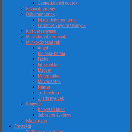
Üzenetköldési adatok
Bázisintézmény
Dokumentumok
Iskola dokumentumai
Letölthető nyomtatványok
Kiírt versenyeink
Munkatársat keresünk..
Munkaközösségek
Angol
Biológia-Kémia
Fizika
Informatika
Magyar
Matematika
Művészetek
Német
Történelem
Újlatin nyelvek
Könyvtár
Könyvtári hírek
Jubileumi évkönyv
Iskolaorvos
Érettségi
2021. őszi érettségi