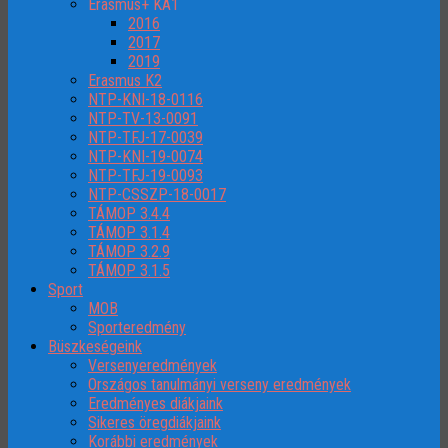
Erasmus+ KA1
2016
2017
2019
Erasmus K2
NTP-KNI-18-0116
NTP-TV-13-0091
NTP-TFJ-17-0039
NTP-KNI-19-0074
NTP-TFJ-19-0093
NTP-CSSZP-18-0017
TÁMOP 3.4.4
TÁMOP 3.1.4
TÁMOP 3.2.9
TÁMOP 3.1.5
Sport
MOB
Sporteredmény
Büszkeségeink
Versenyeredmények
Országos tanulmányi verseny eredmények
Eredményes diákjaink
Sikeres öregdiákjaink
Korábbi eredmények