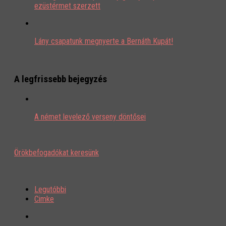
ezüstérmet szerzett
Lány csapatunk megnyerte a Bernáth Kupát!
A legfrissebb bejegyzés
A német levelező verseny döntősei
Örökbefogadókat keresünk
Legutóbbi
Cimke