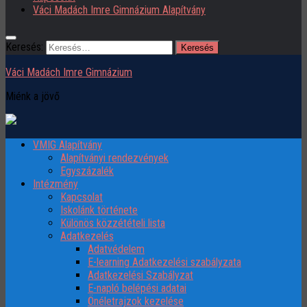
Váci Madách Imre Gimnázium Alapítvány
Keresés:
Váci Madách Imre Gimnázium
Miénk a jövő
VMIG Alapítvány
Alapítványi rendezvények
Egyszázalék
Intézmény
Kapcsolat
Iskolánk története
Különös közzétételi lista
Adatkezelés
Adatvédelem
E-learning Adatkezelési szabályzata
Adatkezelési Szabályzat
E-napló belépési adatai
Önéletrajzok kezelése