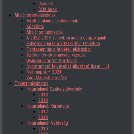
Diákélet
DÖK hírek
Általános iskolásoknak
Hírek általános iskolásoknak
Köszöntő
Általános tudnivalók
A 2022-2023. tanévben induló csoportjaink
Felvételi eljárás a 2021-2022. tanévben
Pontszámítás a felvételi eljárásban
Szóbeli és alkalmassági vizsgák
Gyakran Ismételt Kérdések
Nyomtatható felvételi tájékoztató füzet – új
Nyílt napok – 2021
Váci Madách – kisfilm
Elnyert pályázatok
Határtalanul-Székelyudvarhely
2018
2019
Határtalanul: Kárpátalja
2017
2018
Határtalanul!-Vajdaság
2019