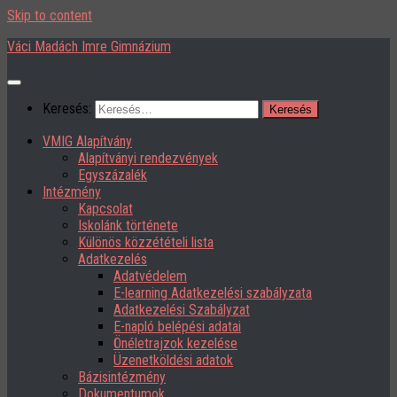
Skip to content
Váci Madách Imre Gimnázium
Keresés:
VMIG Alapítvány
Alapítványi rendezvények
Egyszázalék
Intézmény
Kapcsolat
Iskolánk története
Különös közzétételi lista
Adatkezelés
Adatvédelem
E-learning Adatkezelési szabályzata
Adatkezelési Szabályzat
E-napló belépési adatai
Önéletrajzok kezelése
Üzenetköldési adatok
Bázisintézmény
Dokumentumok