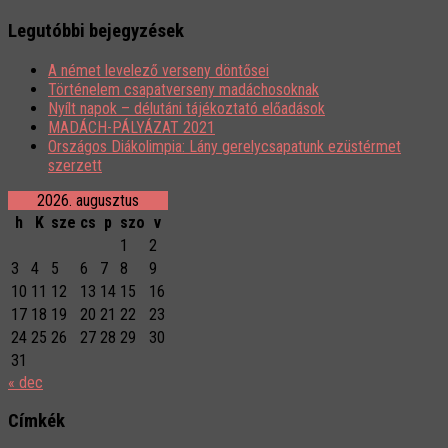
Legutóbbi bejegyzések
A német levelező verseny döntősei
Történelem csapatverseny madáchosoknak
Nyílt napok – délutáni tájékoztató előadások
MADÁCH-PÁLYÁZAT 2021
Országos Diákolimpia: Lány gerelycsapatunk ezüstérmet
szerzett
2026. augusztus
h
K
sze
cs
p
szo
v
1
2
3
4
5
6
7
8
9
10
11
12
13
14
15
16
17
18
19
20
21
22
23
24
25
26
27
28
29
30
31
« dec
Címkék