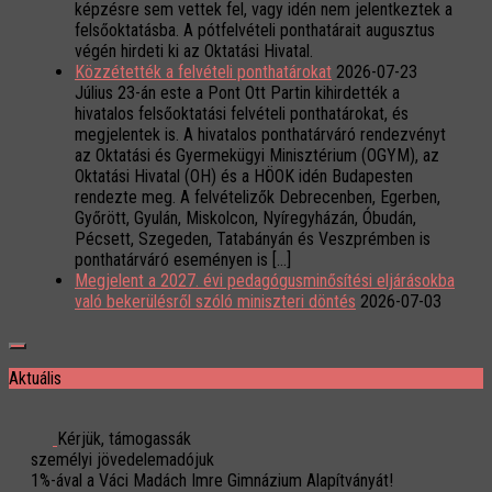
képzésre sem vettek fel, vagy idén nem jelentkeztek a
felsőoktatásba. A pótfelvételi ponthatárait augusztus
végén hirdeti ki az Oktatási Hivatal.
Közzétették a felvételi ponthatárokat
2026-07-23
Július 23-án este a Pont Ott Partin kihirdették a
hivatalos felsőoktatási felvételi ponthatárokat, és
megjelentek is. A hivatalos ponthatárváró rendezvényt
az Oktatási és Gyermekügyi Minisztérium (OGYM), az
Oktatási Hivatal (OH) és a HÖOK idén Budapesten
rendezte meg. A felvételizők Debrecenben, Egerben,
Győrött, Gyulán, Miskolcon, Nyíregyházán, Óbudán,
Pécsett, Szegeden, Tatabányán és Veszprémben is
ponthatárváró eseményen is […]
Megjelent a 2027. évi pedagógusminősítési eljárásokba
való bekerülésről szóló miniszteri döntés
2026-07-03
Aktuális
Kérjük, támogassák
személyi jövedelemadójuk
1%-ával a Váci Madách Imre Gimnázium Alapítványát!