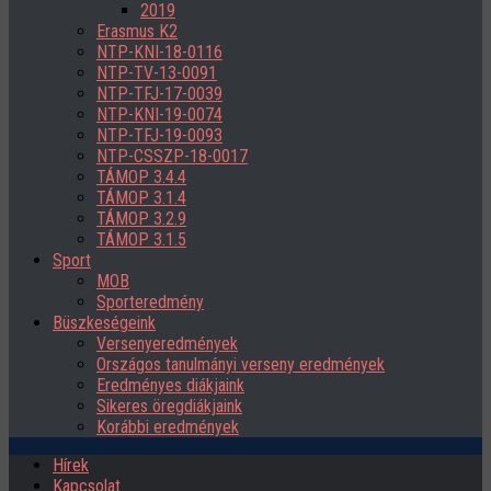
2019
Erasmus K2
NTP-KNI-18-0116
NTP-TV-13-0091
NTP-TFJ-17-0039
NTP-KNI-19-0074
NTP-TFJ-19-0093
NTP-CSSZP-18-0017
TÁMOP 3.4.4
TÁMOP 3.1.4
TÁMOP 3.2.9
TÁMOP 3.1.5
Sport
MOB
Sporteredmény
Büszkeségeink
Versenyeredmények
Országos tanulmányi verseny eredmények
Eredményes diákjaink
Sikeres öregdiákjaink
Korábbi eredmények
Hírek
Kapcsolat