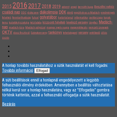
2016
2017
2015
2018
2019
Beszélni nehéz
advent
angol
bernáth kupa
családi nap
diákolimpia
DÖK
DDC
diákcsere
döntő
együtt olvas a Madách
eredmények
golyatábor
felvételi
fenntarthatóság
futsal
határtalanul
informatika
javítóvizsga
kajak-
Madách-
központi felvételi
levelező verseny
kenu
kutatók éjszakája
kézilabda
lányfoci
nap
madách-túra
Madách pályázat
magyar nyelv napja
megemlékezés
nemzeti ünnepek
OKTV
tankönyv
verseny
olasz fesztivál
Szónokverseny
tehetségpont
vetélkedő
állás
úszás
A honlap további használatához a sütik használatát el kell fogadni.
További információ
Elfogad
A süti beállítások ennél a honlapnál engedélyezett a legjobb
felhasználói élmény érdekében. Amennyiben a beállítás változtatása
nélkül kerül sor a honlap használatára, vagy az "Elfogadás" gombra
történik kattintás, azzal a felhasználó elfogadja a sütik használatát.
Bezárás