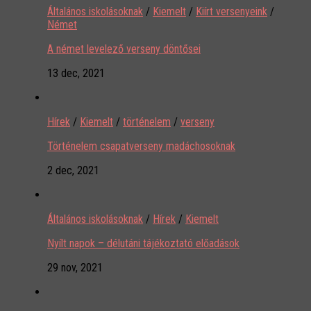
Általános iskolásoknak
/
Kiemelt
/
Kiírt versenyeink
/
Német
A német levelező verseny döntősei
13 dec, 2021
Hírek
/
Kiemelt
/
történelem
/
verseny
Történelem csapatverseny madáchosoknak
2 dec, 2021
Általános iskolásoknak
/
Hírek
/
Kiemelt
Nyílt napok – délutáni tájékoztató előadások
29 nov, 2021