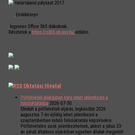
Határtalanul pályázat 2017
Emlékkönyv
Ingyenes Office 365 diákoknak.
Részletek a
https://o365.oh.gov.hu/
oldalon
Oktatási Hivatal
Pótfelvételi eljárásban még lehet jelentkezni a
felsőoktatásba
2026-07-30
Elindult a pótfelvételi eljárás, legkésőbb 2026.
augusztus 7-én éjfélig lehet jelentkezni a
szeptemberben induló felsőoktatási képzésekre.
Pótfelvételire azok jelentkezhetnek, akiket a július 23-
án zárult általános eljárásban egyetlen általuk megjelölt