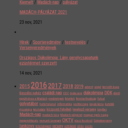
Kiemelt
/
Madách-nap
/
pályázat
MADÁCH-PÁLYÁZAT 2021
23 nov, 2021
Hírek
/
Sporteredmény
/
testnevelés
/
Versenyeredmények
Országos Diákolimpia: Lány gerelycsapatunk
ezüstérmet szerzett
14 nov, 2021
2016
2017
2015
2018
2019
advent
angol
bernáth kupa
családi nap
diákolimpia
DÖK
Beszélni nehéz
DDC
diákcsere
döntő
együtt olvas a Madách
eredmények
felvételi
fenntarthatóság
futsal
golyatábor
határtalanul
informatika
javítóvizsga
kajak-kenu
kutatók
központi felvételi
levelező verseny
éjszakája
kézilabda
lányfoci
Madách-nap
madách-túra
Madách pályázat
magyar nyelv napja
OKTV
megemlékezés
nemzeti ünnepek
olasz fesztivál
Szónokverseny
tankönyv
verseny
tehetségpont
vetélkedő
állás
úszás