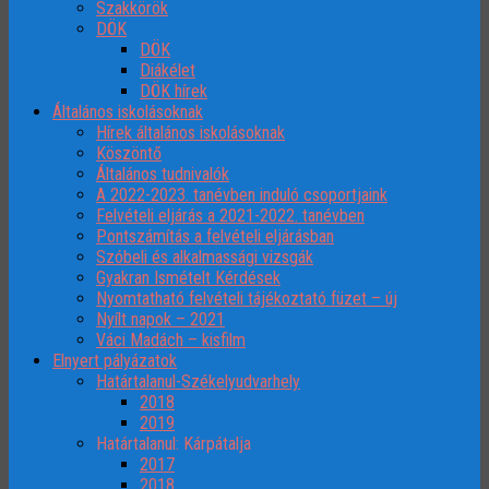
Szakkörök
DÖK
DÖK
Diákélet
DÖK hírek
Általános iskolásoknak
Hírek általános iskolásoknak
Köszöntő
Általános tudnivalók
A 2022-2023. tanévben induló csoportjaink
Felvételi eljárás a 2021-2022. tanévben
Pontszámítás a felvételi eljárásban
Szóbeli és alkalmassági vizsgák
Gyakran Ismételt Kérdések
Nyomtatható felvételi tájékoztató füzet – új
Nyílt napok – 2021
Váci Madách – kisfilm
Elnyert pályázatok
Határtalanul-Székelyudvarhely
2018
2019
Határtalanul: Kárpátalja
2017
2018