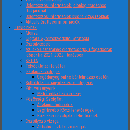
Jelentkezési információk jelenleg madáchos
diákjainknak…
Jelentkezési információk külsős vizsgázóknak
Aktuális érettségi információk
Tanulóinknak
Menza
Digitális Gyermekvédelmi Stratégia
Osztályképek
Az iskola tanárainak elérhetősége, a fogadóórák
időpontja 2021-2022. tanévben
KRÉTA
Felsőoktatási felvételi
Iskolapszichológus
Segédanyag online bántalmazás esetén
Külföldi tanulmányutak és vendégeink
Kiírt versenyeink
Matematika háziverseny
Közösségi Szolgálat
Általános tudnivalók
Legfrissebb Köszi lehetőségek
Közösségi szolgálati lehetőségek
Osztályozó vizsga
Aktuális osztalyozóvizsgák