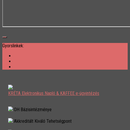
Gyorslinkek:
KRÉTA Elektronikus Napló & KAFFEE e-ügyintézés
OH Bázisintézménye
Akkreditált Kiváló Tehetségpont