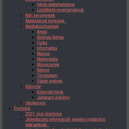
Iskola dokumentumai
Letölthető nyomtatványok
Kiírt versenyeink
Munkatársat keresünk..
Munkaközösségek
Angol
Biológia-Kémia
Fizika
Informatika
Magyar
Matematika
Művészetek
Német
Történelem
Újlatin nyelvek
Könyvtár
Könyvtári hírek
Jubileumi évkönyv
Iskolaorvos
Érettségi
2021. őszi érettségi
Jelentkezési információk jelenleg madáchos
diákjainknak…