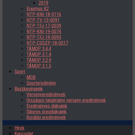
2019
Erasmus K2
NTP-KNI-18-0116
NTP-TV-13-0091
NTP-TFJ-17-0039
NTP-KNI-19-0074
NTP-TFJ-19-0093
NTP-CSSZP-18-0017
TÁMOP 3.4.4
TÁMOP 3.1.4
TÁMOP 3.2.9
TÁMOP 3.1.5
Sport
MOB
Sporteredmény
Büszkeségeink
Versenyeredmények
Országos tanulmányi verseny eredmények
Eredményes diákjaink
Sikeres öregdiákjaink
Korábbi eredmények
Hírek
Kapcsolat