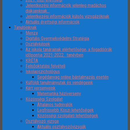
Jelentkezési információk jelenleg madáchos
diákjainknak…
Jelentkezési információk külsős vizsgázóknak
Aktuális érettségi információk
Tanulóinknak
Menza
Digitális Gyermekvédelmi Stratégia
Osztályképek
Az iskola tanárainak elérhetősége, a fogadóórák
időpontja 2021-2022. tanévben
KRÉTA
Felsőoktatási felvételi
Iskolapszichológus
Segédanyag online bántalmazás esetén
Külföldi tanulmányutak és vendégeink
Kiírt versenyeink
Matematika háziverseny
Közösségi Szolgálat
Általános tudnivalók
Legfrissebb Köszi lehetőségek
Közösségi szolgálati lehetőségek
Osztályozó vizsga
Aktuális osztalyozóvizsgák