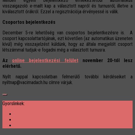
Minden egyéni bejelentkező emlékeztetőül automatikus
visszaigazoló e-mailt kap a választott napról és turnusról, illetve a
kiválasztott órákról. Ezzel a regisztrációja érvényessé is válik.
Csoportos bejelentkezés
December 5-re lehetőség van csoportos bejelentkezésre is. A
csoport kapcsolattartójának, ezt követően (az automatikus üzeneten
kívül) még visszajelzést küldünk, hogy az általa megjelölt csoport
létszámmal tudjuk-e fogadni még a választott turnusra.
Az
online bejelentkezési felület
november 20-tól lesz
elérhető.
Nyílt nappal kapcsolatban felmerülő további kérdéseiket a
nyiltnap@vacimadach.hu címre várjuk.
Gyorslinkek: