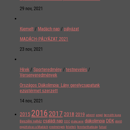
29 nov, 2021
Kiemelt
/
Madách-nap
/
pályázat
MADÁCH-PÁLYÁZAT 2021
23 nov, 2021
Hírek
/
Sporteredmény
/
testnevelés
/
Versenyeredmények
Országos Diákolimpia: Lány gerelycsapatunk
ezüstérmet szerzett
14 nov, 2021
2016
2017
2015
2018
2019
advent
angol
bernáth kupa
családi nap
diákolimpia
DÖK
Beszélni nehéz
DDC
diákcsere
döntő
együtt olvas a Madách
eredmények
felvételi
fenntarthatóság
futsal