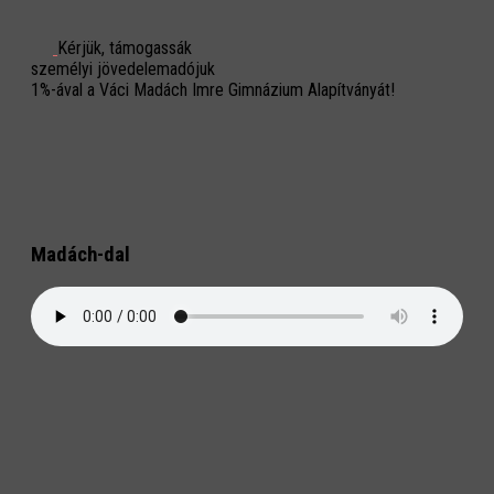
Kérjük, támogassák
személyi jövedelemadójuk
1%-ával a Váci Madách Imre Gimnázium Alapítványát!
Madách-dal