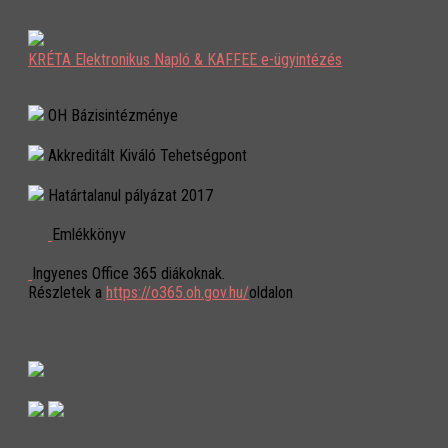
KRÉTA Elektronikus Napló & KAFFEE e-ügyintézés
OH Bázisintézménye
Akkreditált Kiváló Tehetségpont
Határtalanul pályázat 2017
Emlékkönyv
Ingyenes Office 365 diákoknak.
Részletek a
https://o365.oh.gov.hu/
oldalon