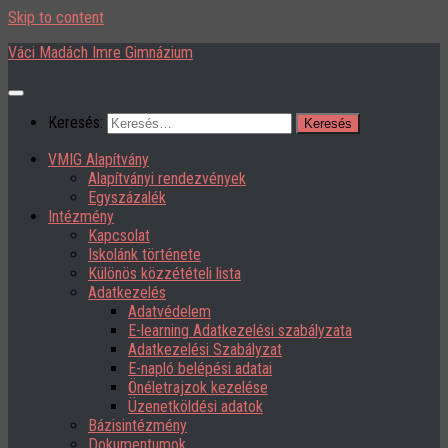
Skip to content
Váci Madách Imre Gimnázium
Keresés:
VMIG Alapítvány
Alapítványi rendezvények
Egyszázalék
Intézmény
Kapcsolat
Iskolánk története
Különös közzétételi lista
Adatkezelés
Adatvédelem
E-learning Adatkezelési szabályzata
Adatkezelési Szabályzat
E-napló belépési adatai
Önéletrajzok kezelése
Üzenetköldési adatok
Bázisintézmény
Dokumentumok