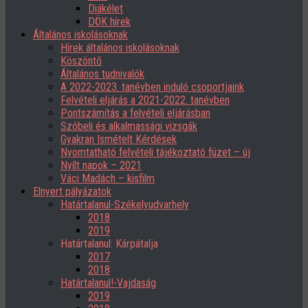
Diákélet
DÖK hírek
Általános iskolásoknak
Hírek általános iskolásoknak
Köszöntő
Általános tudnivalók
A 2022-2023. tanévben induló csoportjaink
Felvételi eljárás a 2021-2022. tanévben
Pontszámítás a felvételi eljárásban
Szóbeli és alkalmassági vizsgák
Gyakran Ismételt Kérdések
Nyomtatható felvételi tájékoztató füzet – új
Nyílt napok – 2021
Váci Madách – kisfilm
Elnyert pályázatok
Határtalanul-Székelyudvarhely
2018
2019
Határtalanul: Kárpátalja
2017
2018
Határtalanul!-Vajdaság
2019