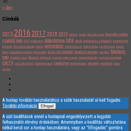
31
« dec
Címkék
2016
2017
2015
2018
2019
Beszélni nehéz
advent
angol
bernáth kupa
családi nap
diákolimpia
DÖK
DDC
diákcsere
döntő
együtt olvas a Madách
eredmények
golyatábor
felvételi
fenntarthatóság
futsal
határtalanul
informatika
javítóvizsga
kajak-
Madách-
központi felvételi
levelező verseny
kenu
kutatók éjszakája
kézilabda
lányfoci
nap
madách-túra
Madách pályázat
magyar nyelv napja
megemlékezés
nemzeti ünnepek
OKTV
tankönyv
verseny
olasz fesztivál
Szónokverseny
tehetségpont
vetélkedő
állás
úszás
A honlap további használatához a sütik használatát el kell fogadni.
További információ
Elfogad
A süti beállítások ennél a honlapnál engedélyezett a legjobb
felhasználói élmény érdekében. Amennyiben a beállítás változtatása
nélkül kerül sor a honlap használatára, vagy az "Elfogadás" gombra