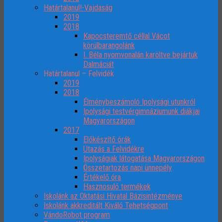
Határtalanul!-Vajdaság
2019
2018
Kapocsteremtő céllal Vácot
körülbarangolánk
I. Béla nyomvonalán karöltve bejártuk
Dalmáciát
Határtalanul – Felvidék
2019
2018
Élménybeszámoló Ipolysági utunkról
Ipolysági testvérgimnáziumunk diákjai
Magyarországon
2017
Előkészítő órák
Utazás a Felvidékre
Ipolyságiak látogatása Magyarországon
Összetartozás napi ünnepély
Értékelő óra
Hasznosuló termékek
Iskolánk az Oktatási Hivatal Bázisintézménye
Iskolánk akkreditált Kiváló Tehetségpont
VándoRobot program