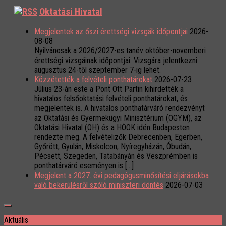
Oktatási Hivatal
Megjelentek az őszi érettségi vizsgák időpontjai
2026-
08-08
Nyilvánosak a 2026/2027-es tanév október-novemberi
érettségi vizsgáinak időpontjai. Vizsgára jelentkezni
augusztus 24-től szeptember 7-ig lehet.
Közzétették a felvételi ponthatárokat
2026-07-23
Július 23-án este a Pont Ott Partin kihirdették a
hivatalos felsőoktatási felvételi ponthatárokat, és
megjelentek is. A hivatalos ponthatárváró rendezvényt
az Oktatási és Gyermekügyi Minisztérium (OGYM), az
Oktatási Hivatal (OH) és a HÖOK idén Budapesten
rendezte meg. A felvételizők Debrecenben, Egerben,
Győrött, Gyulán, Miskolcon, Nyíregyházán, Óbudán,
Pécsett, Szegeden, Tatabányán és Veszprémben is
ponthatárváró eseményen is […]
Megjelent a 2027. évi pedagógusminősítési eljárásokba
való bekerülésről szóló miniszteri döntés
2026-07-03
Aktuális