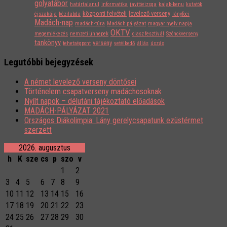
golyatábor
határtalanul
informatika
javítóvizsga
kajak-kenu
kutatók
központi felvételi
levelező verseny
éjszakája
kézilabda
lányfoci
Madách-nap
madách-túra
Madách pályázat
magyar nyelv napja
OKTV
megemlékezés
nemzeti ünnepek
olasz fesztivál
Szónokverseny
tankönyv
verseny
tehetségpont
vetélkedő
állás
úszás
Legutóbbi bejegyzések
A német levelező verseny döntősei
Történelem csapatverseny madáchosoknak
Nyílt napok – délutáni tájékoztató előadások
MADÁCH-PÁLYÁZAT 2021
Országos Diákolimpia: Lány gerelycsapatunk ezüstérmet
szerzett
2026. augusztus
h
K
sze
cs
p
szo
v
1
2
3
4
5
6
7
8
9
10
11
12
13
14
15
16
17
18
19
20
21
22
23
24
25
26
27
28
29
30