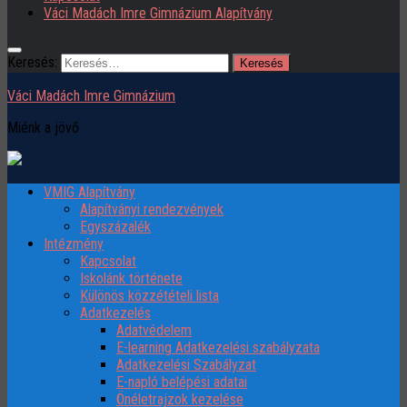
Váci Madách Imre Gimnázium Alapítvány
Keresés:
Váci Madách Imre Gimnázium
Miénk a jövő
VMIG Alapítvány
Alapítványi rendezvények
Egyszázalék
Intézmény
Kapcsolat
Iskolánk története
Különös közzétételi lista
Adatkezelés
Adatvédelem
E-learning Adatkezelési szabályzata
Adatkezelési Szabályzat
E-napló belépési adatai
Önéletrajzok kezelése