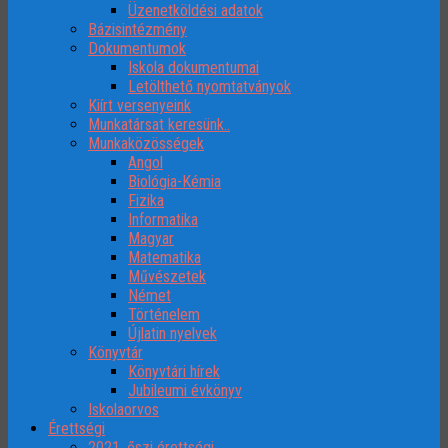
Üzenetköldési adatok
Bázisintézmény
Dokumentumok
Iskola dokumentumai
Letölthető nyomtatványok
Kiírt versenyeink
Munkatársat keresünk..
Munkaközösségek
Angol
Biológia-Kémia
Fizika
Informatika
Magyar
Matematika
Művészetek
Német
Történelem
Újlatin nyelvek
Könyvtár
Könyvtári hírek
Jubileumi évkönyv
Iskolaorvos
Érettségi
2021. őszi érettségi