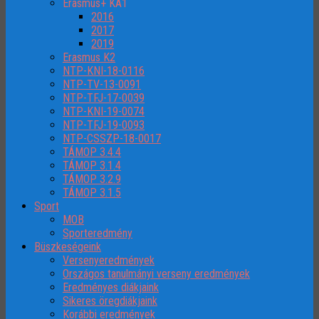
Erasmus+ KA1
2016
2017
2019
Erasmus K2
NTP-KNI-18-0116
NTP-TV-13-0091
NTP-TFJ-17-0039
NTP-KNI-19-0074
NTP-TFJ-19-0093
NTP-CSSZP-18-0017
TÁMOP 3.4.4
TÁMOP 3.1.4
TÁMOP 3.2.9
TÁMOP 3.1.5
Sport
MOB
Sporteredmény
Büszkeségeink
Versenyeredmények
Országos tanulmányi verseny eredmények
Eredményes diákjaink
Sikeres öregdiákjaink
Korábbi eredmények