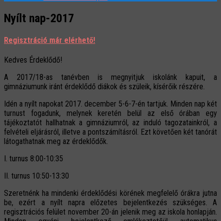
Nyílt nap-2017
Regisztráció már elérhető!
Kedves Érdeklődő!
A 2017/18-as tanévben is megnyitjuk iskolánk kapuit, a
gimnáziumunk iránt érdeklődő diákok és szüleik, kísérőik részére.
Idén a nyílt napokat 2017. december 5-6-7-én tartjuk. Minden nap két
turnust fogadunk, melynek keretén belül az első órában egy
tájékoztatót hallhatnak a gimnáziumról, az induló tagozatainkról, a
felvételi eljárásról, illetve a pontszámításról. Ezt követően két tanórát
látogathatnak meg az érdeklődők.
I. turnus 8:00-10:35
II. turnus 10:50-13:30
Szeretnénk ha mindenki érdeklődési körének megfelelő órákra jutna
be, ezért a nyílt napra előzetes bejelentkezés szükséges. A
regisztrációs felület november 20-án jelenik meg az iskola honlapján.