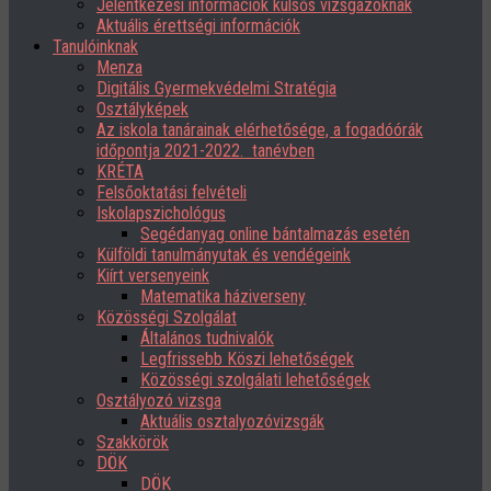
Jelentkezési információk külsős vizsgázóknak
Aktuális érettségi információk
Tanulóinknak
Menza
Digitális Gyermekvédelmi Stratégia
Osztályképek
Az iskola tanárainak elérhetősége, a fogadóórák
időpontja 2021-2022. tanévben
KRÉTA
Felsőoktatási felvételi
Iskolapszichológus
Segédanyag online bántalmazás esetén
Külföldi tanulmányutak és vendégeink
Kiírt versenyeink
Matematika háziverseny
Közösségi Szolgálat
Általános tudnivalók
Legfrissebb Köszi lehetőségek
Közösségi szolgálati lehetőségek
Osztályozó vizsga
Aktuális osztalyozóvizsgák
Szakkörök
DÖK
DÖK