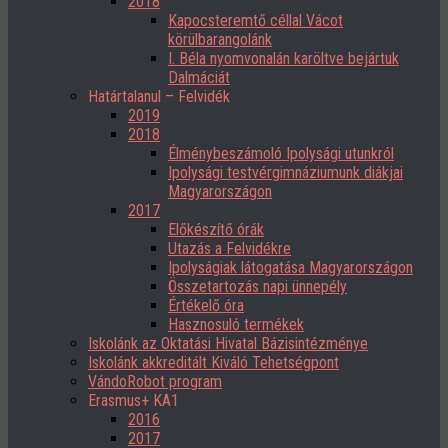
2018
Kapocsteremtő céllal Vácot
körülbarangolánk
I. Béla nyomvonalán karöltve bejártuk
Dalmáciát
Határtalanul – Felvidék
2019
2018
Élménybeszámoló Ipolysági utunkról
Ipolysági testvérgimnáziumunk diákjai
Magyarországon
2017
Előkészítő órák
Utazás a Felvidékre
Ipolyságiak látogatása Magyarországon
Összetartozás napi ünnepély
Értékelő óra
Hasznosuló termékek
Iskolánk az Oktatási Hivatal Bázisintézménye
Iskolánk akkreditált Kiváló Tehetségpont
VándoRobot program
Erasmus+ KA1
2016
2017