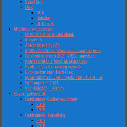
Szakkörök
DÖK
DÖK
Diákélet
DÖK hírek
Általános iskolásoknak
Hírek általános iskolásoknak
Köszöntő
Általános tudnivalók
A 2022-2023. tanévben induló csoportjaink
Felvételi eljárás a 2021-2022. tanévben
Pontszámítás a felvételi eljárásban
Szóbeli és alkalmassági vizsgák
Gyakran Ismételt Kérdések
Nyomtatható felvételi tájékoztató füzet – új
Nyílt napok – 2021
Váci Madách – kisfilm
Elnyert pályázatok
Határtalanul-Székelyudvarhely
2018
2019
Határtalanul: Kárpátalja
2017
2018