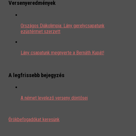
Versenyeredmények
Országos Diákolimpia: Lány gerelycsapatunk
ezüstérmet szerzett
Lány csapatunk megnyerte a Bernáth Kupát!
A legfrissebb bejegyzés
A német levelező verseny döntősei
Örökbefogadókat keresünk