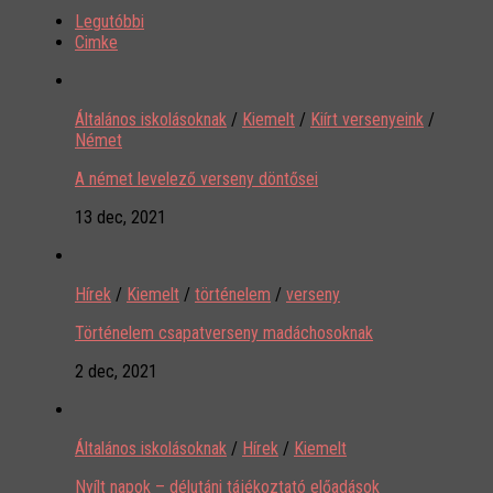
Legutóbbi
Cimke
Általános iskolásoknak
/
Kiemelt
/
Kiírt versenyeink
/
Német
A német levelező verseny döntősei
13 dec, 2021
Hírek
/
Kiemelt
/
történelem
/
verseny
Történelem csapatverseny madáchosoknak
2 dec, 2021
Általános iskolásoknak
/
Hírek
/
Kiemelt
Nyílt napok – délutáni tájékoztató előadások