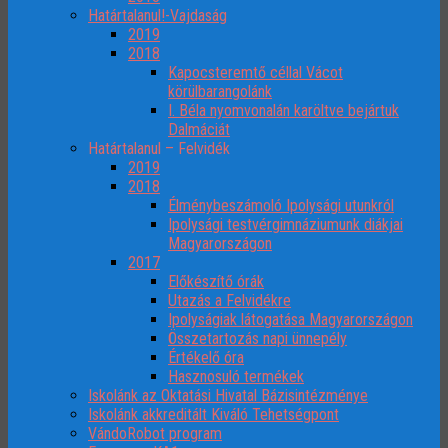
Határtalanul!-Vajdaság
2019
2018
Kapocsteremtő céllal Vácot
körülbarangolánk
I. Béla nyomvonalán karöltve bejártuk
Dalmáciát
Határtalanul – Felvidék
2019
2018
Élménybeszámoló Ipolysági utunkról
Ipolysági testvérgimnáziumunk diákjai
Magyarországon
2017
Előkészítő órák
Utazás a Felvidékre
Ipolyságiak látogatása Magyarországon
Összetartozás napi ünnepély
Értékelő óra
Hasznosuló termékek
Iskolánk az Oktatási Hivatal Bázisintézménye
Iskolánk akkreditált Kiváló Tehetségpont
VándoRobot program