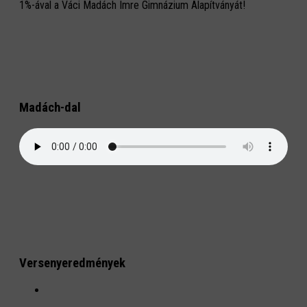
1%-ával a Váci Madách Imre Gimnázium Alapítványát!
Madách-dal
Versenyeredmények