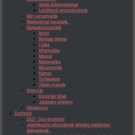
Iskola dokumentumai
Letölthető nyomtatványok
Kiírt versenyeink
Munkatársat keresünk..
Munkaközösségek
Angol
Biológia-Kémia
Fizika
Informatika
Magyar
Matematika
Művészetek
Német
Történelem
Újlatin nyelvek
Könyvtár
Könyvtári hírek
Jubileumi évkönyv
Iskolaorvos
Érettségi
2021. őszi érettségi
Jelentkezési információk jelenleg madáchos
diákjainknak…