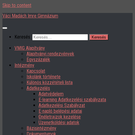
Skip to content
Váci Madách Imre Gimnázium
Keresés:
VMIG Alapítvány
Alapítványi rendezvények
Egyszázalék
Intézmény
Kapcsolat
Iskolánk története
Különös közzétételi lista
Adatkezelés
Adatvédelem
E-learning Adatkezelési szabályzata
Adatkezelési Szabályzat
E-napló belépési adatai
Önéletrajzok kezelése
Üzenetköldési adatok
Bázisintézmény
Dokumentumok