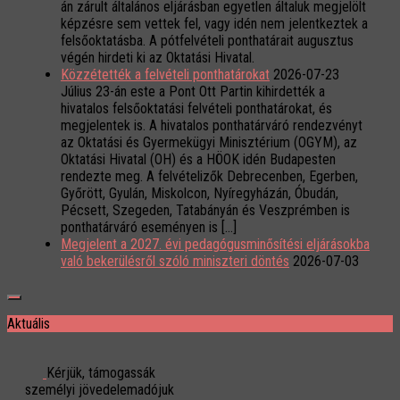
án zárult általános eljárásban egyetlen általuk megjelölt
képzésre sem vettek fel, vagy idén nem jelentkeztek a
felsőoktatásba. A pótfelvételi ponthatárait augusztus
végén hirdeti ki az Oktatási Hivatal.
Közzétették a felvételi ponthatárokat
2026-07-23
Július 23-án este a Pont Ott Partin kihirdették a
hivatalos felsőoktatási felvételi ponthatárokat, és
megjelentek is. A hivatalos ponthatárváró rendezvényt
az Oktatási és Gyermekügyi Minisztérium (OGYM), az
Oktatási Hivatal (OH) és a HÖOK idén Budapesten
rendezte meg. A felvételizők Debrecenben, Egerben,
Győrött, Gyulán, Miskolcon, Nyíregyházán, Óbudán,
Pécsett, Szegeden, Tatabányán és Veszprémben is
ponthatárváró eseményen is […]
Megjelent a 2027. évi pedagógusminősítési eljárásokba
való bekerülésről szóló miniszteri döntés
2026-07-03
Aktuális
Kérjük, támogassák
személyi jövedelemadójuk