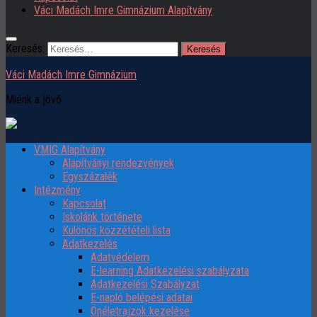
Váci Madách Imre Gimnázium Alapítvány
Keresés:
Váci Madách Imre Gimnázium
Miénk a jövő
VMIG Alapítvány
Alapítványi rendezvények
Egyszázalék
Intézmény
Kapcsolat
Iskolánk története
Különös közzétételi lista
Adatkezelés
Adatvédelem
E-learning Adatkezelési szabályzata
Adatkezelési Szabályzat
E-napló belépési adatai
Önéletrajzok kezelése