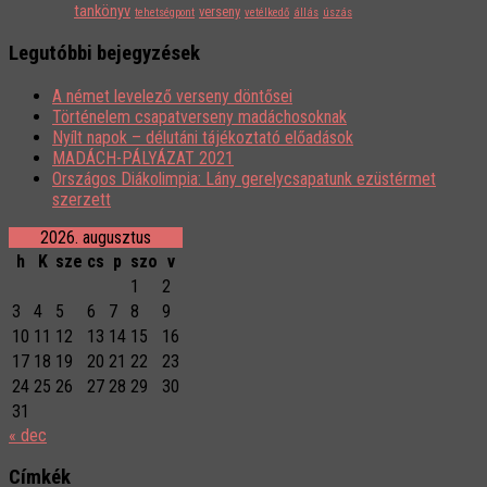
tankönyv
verseny
tehetségpont
vetélkedő
állás
úszás
Legutóbbi bejegyzések
A német levelező verseny döntősei
Történelem csapatverseny madáchosoknak
Nyílt napok – délutáni tájékoztató előadások
MADÁCH-PÁLYÁZAT 2021
Országos Diákolimpia: Lány gerelycsapatunk ezüstérmet
szerzett
2026. augusztus
h
K
sze
cs
p
szo
v
1
2
3
4
5
6
7
8
9
10
11
12
13
14
15
16
17
18
19
20
21
22
23
24
25
26
27
28
29
30
31
« dec
Címkék