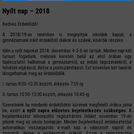
Nyílt nap – 2018
Kedves Érdeklődő!
A 2018/19-as tanévben is megnyitjuk iskolánk kapuit, a
gimnáziumunk iránt érdeklődő diákok és szüleik, kísérőik részére.
Idén a nyílt napokat 2018. december 4-5-6-án tartjuk. Minden nap két
turnust fogadunk, melynek keretén belül az első órában egy
tájékoztatót hallhatnak a gimnáziumról, az induló tagozatainkról, a
felvételi eljárásról, illetve a pontszámításról. Ezt követően két tanórát
látogathatnak meg az érdeklődők.
I. turnus 8:00-10:35 között, érkezés 7:55-ig
II. turnus 10:50-13:30 között, érkezés 10:45-ig
Szeretnénk ha mindenki érdeklődési körének megfelelő órákra jutna
be, ezért
a nyílt napra előzetes bejelentkezés szükséges
. A
bejelentkezést lebonyolító regisztrációs felület november 19-én
jelenik meg az iskola honlapján. Minden bejelentkező emlékeztetőül
automatikus visszaigazoló e-mailt kap a választott napról és
turnusról, illetve a kiválasztott órákról. Ezzel a regisztrációja