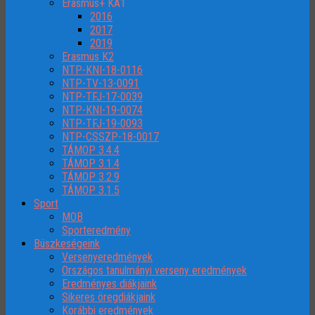
Erasmus+ KA1
2016
2017
2019
Erasmus K2
NTP-KNI-18-0116
NTP-TV-13-0091
NTP-TFJ-17-0039
NTP-KNI-19-0074
NTP-TFJ-19-0093
NTP-CSSZP-18-0017
TÁMOP 3.4.4
TÁMOP 3.1.4
TÁMOP 3.2.9
TÁMOP 3.1.5
Sport
MOB
Sporteredmény
Büszkeségeink
Versenyeredmények
Országos tanulmányi verseny eredmények
Eredményes diákjaink
Sikeres öregdiákjaink
Korábbi eredmények