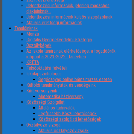
Jelentkezési információk jelenleg madáchos
diákjainknak…
Jelentkezési információk külsős vizsgázóknak
Aktuális érettségi információk
Tanulóinknak
Menza
Digitális Gyermekvédelmi Stratégia
Osztályképek
Az iskola tanárainak elérhetősége, a fogadóórák
időpontja 2021-2022. tanévben
KRÉTA
Felsőoktatási felvételi
Iskolapszichológus
Segédanyag online bántalmazás esetén
Külföldi tanulmányutak és vendégeink
Kiírt versenyeink
Matematika háziverseny
Közösségi Szolgálat
Általános tudnivalók
Legfrissebb Köszi lehetőségek
Közösségi szolgálati lehetőségek
Osztályozó vizsga
Aktuális osztalyozóvizsgák