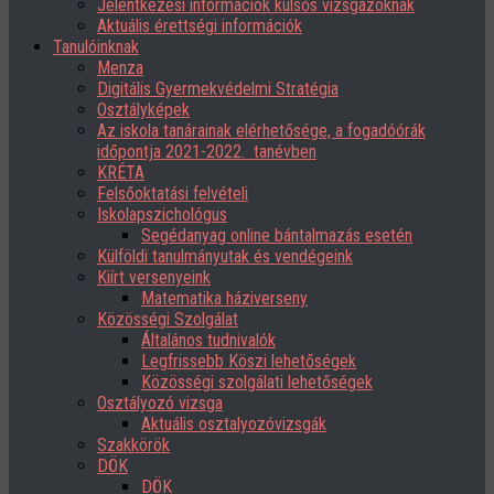
Jelentkezési információk külsős vizsgázóknak
Aktuális érettségi információk
Tanulóinknak
Menza
Digitális Gyermekvédelmi Stratégia
Osztályképek
Az iskola tanárainak elérhetősége, a fogadóórák
időpontja 2021-2022. tanévben
KRÉTA
Felsőoktatási felvételi
Iskolapszichológus
Segédanyag online bántalmazás esetén
Külföldi tanulmányutak és vendégeink
Kiírt versenyeink
Matematika háziverseny
Közösségi Szolgálat
Általános tudnivalók
Legfrissebb Köszi lehetőségek
Közösségi szolgálati lehetőségek
Osztályozó vizsga
Aktuális osztalyozóvizsgák
Szakkörök
DÖK
DÖK