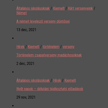
Általános iskolásoknak
/
Kiemelt
/
Kiírt versenyeink
/
Német
A német levelező verseny döntősei
13 dec, 2021
Hírek
/
Kiemelt
/
történelem
/
verseny
Történelem csapatverseny madáchosoknak
2 dec, 2021
Általános iskolásoknak
/
Hírek
/
Kiemelt
Nyílt napok – délutáni tájékoztató előadások
29 nov, 2021