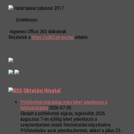
Határtalanul pályázat 2017
Emlékkönyv
Ingyenes Office 365 diákoknak.
Részletek a
https://o365.oh.gov.hu/
oldalon
Oktatási Hivatal
Pótfelvételi eljárásban még lehet jelentkezni a
felsőoktatásba
2026-07-30
Elindult a pótfelvételi eljárás, legkésőbb 2026.
augusztus 7-én éjfélig lehet jelentkezni a
szeptemberben induló felsőoktatási képzésekre.
Pótfelvételire azok jelentkezhetnek, akiket a július 23-