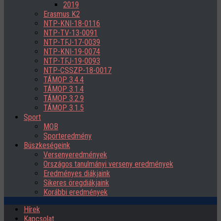
2019
Erasmus K2
NTP-KNI-18-0116
NTP-TV-13-0091
NTP-TFJ-17-0039
NTP-KNI-19-0074
NTP-TFJ-19-0093
NTP-CSSZP-18-0017
TÁMOP 3.4.4
TÁMOP 3.1.4
TÁMOP 3.2.9
TÁMOP 3.1.5
Sport
MOB
Sporteredmény
Büszkeségeink
Versenyeredmények
Országos tanulmányi verseny eredmények
Eredményes diákjaink
Sikeres öregdiákjaink
Korábbi eredmények
Hírek
Kapcsolat