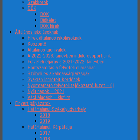
Szakkörök
DÖK
DÖK
Diákélet
DÖK hírek
Általános iskolásoknak
Hírek általános iskolásoknak
Köszöntő
Általános tudnivalók
A 2022-2023. tanévben induló csoportjaink
Felvételi eljárás a 2021-2022. tanévben
Pontszámítás a felvételi eljárásban
Szóbeli és alkalmassági vizsgák
Gyakran Ismételt Kérdések
Nyomtatható felvételi tájékoztató füzet – új
Nyílt napok – 2021
Váci Madách – kisfilm
Elnyert pályázatok
Határtalanul-Székelyudvarhely
2018
2019
Határtalanul: Kárpátalja
2017
2018