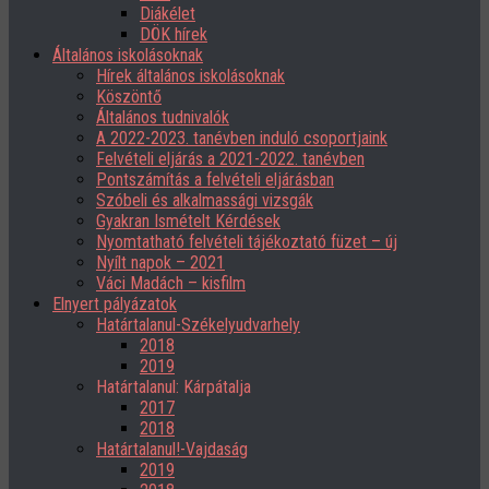
Diákélet
DÖK hírek
Általános iskolásoknak
Hírek általános iskolásoknak
Köszöntő
Általános tudnivalók
A 2022-2023. tanévben induló csoportjaink
Felvételi eljárás a 2021-2022. tanévben
Pontszámítás a felvételi eljárásban
Szóbeli és alkalmassági vizsgák
Gyakran Ismételt Kérdések
Nyomtatható felvételi tájékoztató füzet – új
Nyílt napok – 2021
Váci Madách – kisfilm
Elnyert pályázatok
Határtalanul-Székelyudvarhely
2018
2019
Határtalanul: Kárpátalja
2017
2018
Határtalanul!-Vajdaság
2019