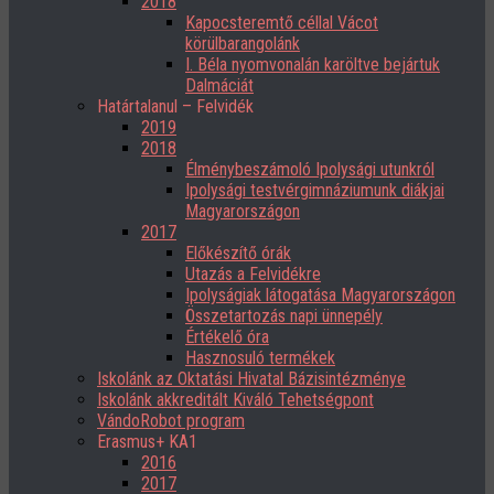
2018
Kapocsteremtő céllal Vácot
körülbarangolánk
I. Béla nyomvonalán karöltve bejártuk
Dalmáciát
Határtalanul – Felvidék
2019
2018
Élménybeszámoló Ipolysági utunkról
Ipolysági testvérgimnáziumunk diákjai
Magyarországon
2017
Előkészítő órák
Utazás a Felvidékre
Ipolyságiak látogatása Magyarországon
Összetartozás napi ünnepély
Értékelő óra
Hasznosuló termékek
Iskolánk az Oktatási Hivatal Bázisintézménye
Iskolánk akkreditált Kiváló Tehetségpont
VándoRobot program
Erasmus+ KA1
2016
2017