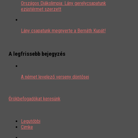
Országos Diákolimpia: Lány gerelycsapatunk
ezüstérmet szerzett
Lány csapatunk megnyerte a Bernáth Kupát!
A legfrissebb bejegyzés
A német levelező verseny döntősei
Örökbefogadókat keresünk
Legutóbbi
Cimke