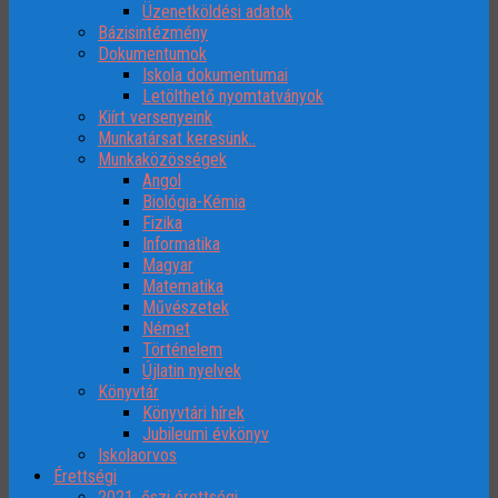
Üzenetköldési adatok
Bázisintézmény
Dokumentumok
Iskola dokumentumai
Letölthető nyomtatványok
Kiírt versenyeink
Munkatársat keresünk..
Munkaközösségek
Angol
Biológia-Kémia
Fizika
Informatika
Magyar
Matematika
Művészetek
Német
Történelem
Újlatin nyelvek
Könyvtár
Könyvtári hírek
Jubileumi évkönyv
Iskolaorvos
Érettségi
2021. őszi érettségi