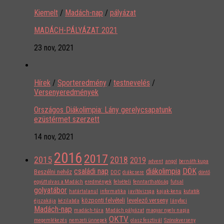
Kiemelt
/
Madách-nap
/
pályázat
MADÁCH-PÁLYÁZAT 2021
23 nov, 2021
Hírek
/
Sporteredmény
/
testnevelés
/
Versenyeredmények
Országos Diákolimpia: Lány gerelycsapatunk
ezüstérmet szerzett
14 nov, 2021
2016
2017
2015
2018
2019
advent
angol
bernáth kupa
családi nap
diákolimpia
DÖK
Beszélni nehéz
DDC
diákcsere
döntő
együtt olvas a Madách
eredmények
felvételi
fenntarthatóság
futsal
golyatábor
határtalanul
informatika
javítóvizsga
kajak-kenu
kutatók
központi felvételi
levelező verseny
éjszakája
kézilabda
lányfoci
Madách-nap
madách-túra
Madách pályázat
magyar nyelv napja
OKTV
megemlékezés
nemzeti ünnepek
olasz fesztivál
Szónokverseny