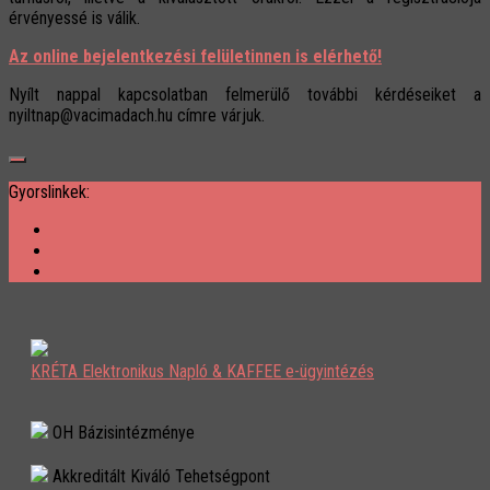
érvényessé is válik.
Az online bejelentkezési felületinnen is elérhető!
Nyílt nappal kapcsolatban felmerülő további kérdéseiket a
nyiltnap@vacimadach.hu címre várjuk.
Gyorslinkek:
KRÉTA Elektronikus Napló & KAFFEE e-ügyintézés
OH Bázisintézménye
Akkreditált Kiváló Tehetségpont