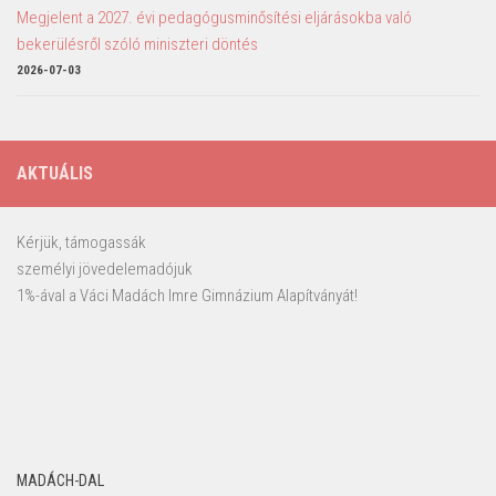
Megjelent a 2027. évi pedagógusminősítési eljárásokba való
bekerülésről szóló miniszteri döntés
2026-07-03
AKTUÁLIS
Kérjük, támogassák
személyi jövedelemadójuk
1%-ával a Váci Madách Imre Gimnázium Alapítványát!
MADÁCH-DAL