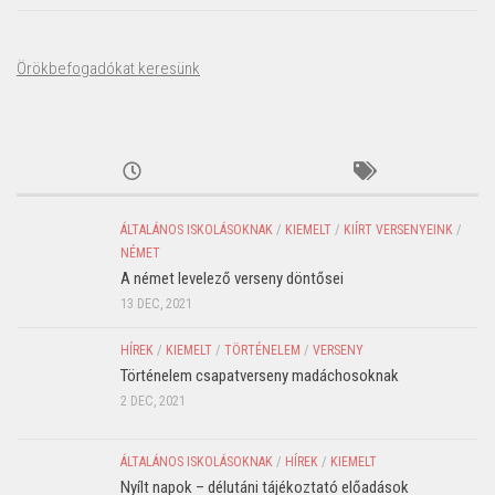
Örökbefogadókat keresünk
ÁLTALÁNOS ISKOLÁSOKNAK
/
KIEMELT
/
KIÍRT VERSENYEINK
/
NÉMET
A német levelező verseny döntősei
13 DEC, 2021
HÍREK
/
KIEMELT
/
TÖRTÉNELEM
/
VERSENY
Történelem csapatverseny madáchosoknak
2 DEC, 2021
ÁLTALÁNOS ISKOLÁSOKNAK
/
HÍREK
/
KIEMELT
Nyílt napok – délutáni tájékoztató előadások