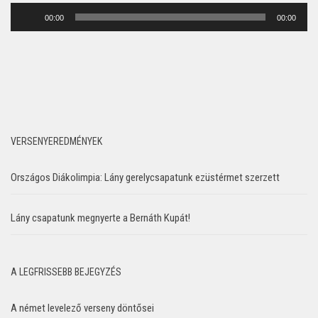
Audió
00:00
00:00
lejátszó
VERSENYEREDMÉNYEK
Országos Diákolimpia: Lány gerelycsapatunk ezüstérmet szerzett
Lány csapatunk megnyerte a Bernáth Kupát!
A LEGFRISSEBB BEJEGYZÉS
A német levelező verseny döntősei