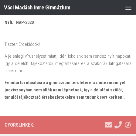
Váci Madách Imre Gimnázium
Skip to content
NYÍLT NAP-2020
Tisztelt Érdeklődők!
A jelenlegi vírushelyzet miatt, idén iskolánk sem rendez nyílt napokat.
Így a délelőtti tájékoztatók megtartására és a szakórák látogatására
nincs mód.
Fenntartói utasításra a gimnázium területére az intézménnyel
jogviszonyban nem állók nem léphetnek, így a délutáni szülői,
tanulói tájékoztató értekezletekekre sem tudunk sort keríteni.
GYORSLINKEK: