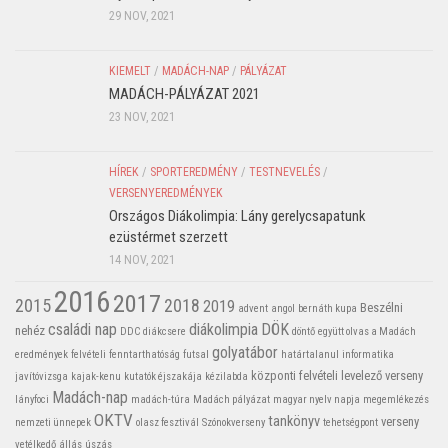
29 NOV, 2021
KIEMELT
/
MADÁCH-NAP
/
PÁLYÁZAT
MADÁCH-PÁLYÁZAT 2021
23 NOV, 2021
HÍREK
/
SPORTEREDMÉNY
/
TESTNEVELÉS
/
VERSENYEREDMÉNYEK
Országos Diákolimpia: Lány gerelycsapatunk
ezüstérmet szerzett
14 NOV, 2021
2016
2017
2015
2018
2019
Beszélni
advent
angol
bernáth kupa
családi nap
diákolimpia
DÖK
nehéz
DDC
diákcsere
döntő
együtt olvas a Madách
golyatábor
eredmények
felvételi
fenntarthatóság
futsal
határtalanul
informatika
központi felvételi
levelező verseny
javítóvizsga
kajak-kenu
kutatók éjszakája
kézilabda
Madách-nap
lányfoci
madách-túra
Madách pályázat
magyar nyelv napja
megemlékezés
OKTV
tankönyv
verseny
nemzeti ünnepek
olasz fesztivál
Szónokverseny
tehetségpont
vetélkedő
állás
úszás