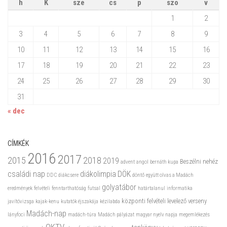
h
K
sze
cs
p
szo
v
1
2
3
4
5
6
7
8
9
10
11
12
13
14
15
16
17
18
19
20
21
22
23
24
25
26
27
28
29
30
31
« dec
CÍMKÉK
2016
2017
2015
2018
2019
Beszélni nehéz
advent
angol
bernáth kupa
családi nap
diákolimpia
DÖK
DDC
diákcsere
döntő
együtt olvas a Madách
golyatábor
eredmények
felvételi
fenntarthatóság
futsal
határtalanul
informatika
központi felvételi
levelező verseny
javítóvizsga
kajak-kenu
kutatók éjszakája
kézilabda
Madách-nap
lányfoci
madách-túra
Madách pályázat
magyar nyelv napja
megemlékezés
OKTV