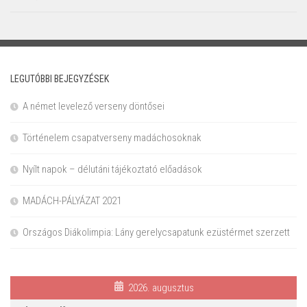
LEGUTÓBBI BEJEGYZÉSEK
A német levelező verseny döntősei
Történelem csapatverseny madáchosoknak
Nyílt napok – délutáni tájékoztató előadások
MADÁCH-PÁLYÁZAT 2021
Országos Diákolimpia: Lány gerelycsapatunk ezüstérmet szerzett
2026. augusztus