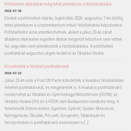
Pótfelvételi eljárásban még lehet jelentkezni a felsőoktatásba
2026-07-30
Elindult a pótfelvételi eljárás, legkésőbb 2026. augusztus 7-én éjfélig
lehet jelentkezni a szeptemberben induló felsőoktatási képzésekre.
Pótfelvételire azok jelentkezhetnek, akiket a július 23-án zárult
általános eljárásban egyetlen általuk megjelölt képzésre sem vettek
fel, vagy idén nem jelentkeztek a felsőoktatásba. A pótfelvételi
ponthatárait augusztus végén hirdeti ki az Oktatási Hivatal.
Közzétették a felvételi ponthatárokat
2026-07-23
Július 23-án este a Pont Ott Partin kihirdették a hivatalos felsőoktatási
felvételi ponthatárokat, és megjelentek is. A hivatalos ponthatárváró
rendezvényt az Oktatási és Gyermekügyi Minisztérium (OGYM), az
Oktatási Hivatal (OH) és a HÖOK idén Budapesten rendezte meg. A
felvételizők Debrecenben, Egerben, Győrött, Gyulán, Miskolcon,
Nyíregyházán, Óbudán, Pécsett, Szegeden, Tatabányán és
Veszprémben is ponthatárváró eseményen is […]